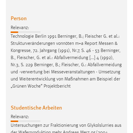
Person
Relevanz:
Technologie Berlin 1991 Berninger, B.; Fleischer G. et al.:
Strukturveränderungen vonnöten m+a Report
Messen
&
Kongresse, 72. Jahrgang (1991), Nr.7, S. 46 - 53 Berninger,
B., Fleischer, G. et al.: Abfallvermeidung [...] 4 (1992),
Nr.3, S. 229 Berninger, B.; Fleischer, G.: Abfallvermeidung
und -verwertung bei
Messeveran­staltungen
- Umsetzung
und Weiterentwicklung von Maßnahmen am Beispiel der
„Grünen Woche“ Projektbericht
Studentische Arbeiten
Relevanz:
Untersuchungen zur Fraktionierung von Glykolslurries aus
der Waferproduktion mehr Andreas Merz 05/2004