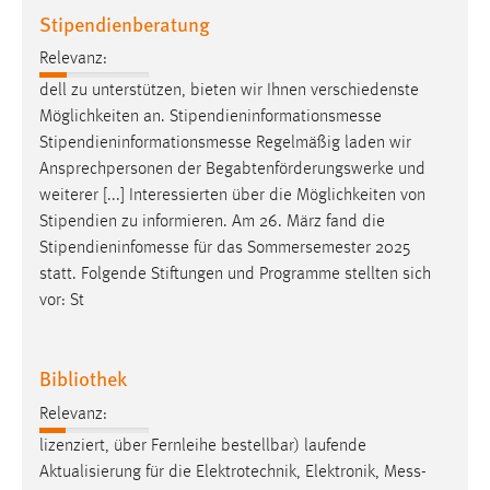
Stipendienberatung
Conversion-Tracking
Relevanz:
Cookie Laufzeit:
3 Monate
dell zu unterstützen, bieten wir Ihnen verschiedenste
Möglichkeiten an.
Stipendieninformationsmesse
Stipendieninformationsmesse
Regelmäßig laden wir
Facebook Pixel
Ansprechpersonen der Begabtenförderungswerke und
Name:
weiterer [...] Interessierten über die Möglichkeiten von
_fbp
Stipendien zu informieren. Am 26. März fand die
Stipendieninfomesse
für das Sommersemester 2025
Anbieter:
statt. Folgende Stiftungen und Programme stellten sich
Facebook
vor: St
Zweck:
Conversion-Tracking
Bibliothek
Cookie Laufzeit:
3 Monate
Relevanz:
lizenziert, über Fernleihe bestellbar) laufende
Aktualisierung für die Elektrotechnik, Elektronik,
Mess-