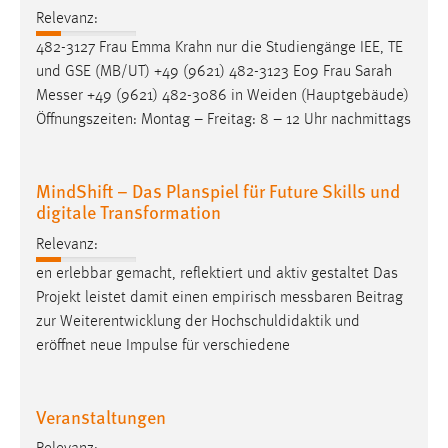
30 Tage
Relevanz:
482-3127 Frau Emma Krahn nur die Studiengänge IEE, TE
Chat
und GSE (MB/UT) +49 (9621) 482-3123 E09 Frau Sarah
Messer
+49 (9621) 482-3086 in Weiden (Hauptgebäude)
Name:
Öffnungszeiten: Montag – Freitag: 8 – 12 Uhr nachmittags
MibewSessionID, MIBEW_UserID, mibew_locale, mibew-
chat-frame-style-5e9dbeb1811c0446
Zweck:
MindShift – Das Planspiel für Future Skills und
Wird benötigt um die Chatfunktion nutzen zu können.
digitale Transformation
Cookie Laufzeit:
Relevanz:
MibewSessionID, mibew-chat-frame-style-
en erlebbar gemacht, reflektiert und aktiv gestaltet Das
5e9dbeb1811c0446 = Sitzungslaufzeit, mibew_locale = 3
Projekt leistet damit einen empirisch
messbaren
Beitrag
Jahre, MIBEW_UserID = 1 Jahr
zur Weiterentwicklung der Hochschuldidaktik und
eröffnet neue Impulse für verschiedene
Login
Name:
Veranstaltungen
fe_user, be_user, be_lastLoginProvider