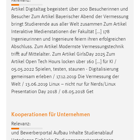
Relevanz:
Zweck:
Artikel Digitaltag begeistert über 200 Besucherinnen und
Dieser Cookie ist notwendig um sich an der Website
Besucher Zum Artikel Bayerischer Abend der
Vermessung
einloggen zu können.
bringt Studierende aus aller Welt zusammen Zum Artikel
Cookie Laufzeit:
Interaktive Medienstationen der Fakultät [...] 178
24 Stunden
Ingenieurinnen und Ingenieure feiern ihren erfolgreichen
Abschluss. Zum Artikel Modernste
Vermessungstechnik
trifft auf Mittelalter. Zum Artikel GirlsDay 2025 Zum
STATISTIK
Artikel Open Tech Hours locken über 160 [...] für KI /
05.05.2022 Spielen, testen, staunen - Digitalisierung
Statistik Cookies erfassen Informationen anonym.
gemeinsam erleben / 17.12.2019 Die
Vermessung
der
Diese Informationen helfen uns zu verstehen, wie
Welt / 13.06.2019 Linux – nicht nur für Nerds/Linux
unsere Besucher unsere Website nutzen.
Presentation Day 2018 / 08.05.2018 Get
Matomo
Kooperationen für Unternehmen
Name:
_pk_ref, _pk_cvar, _pk_id, _pk_ses
Relevanz:
Zweck:
und Bewerberportal Aufbau Inhalte Studienablauf
Zugriffsstatistik