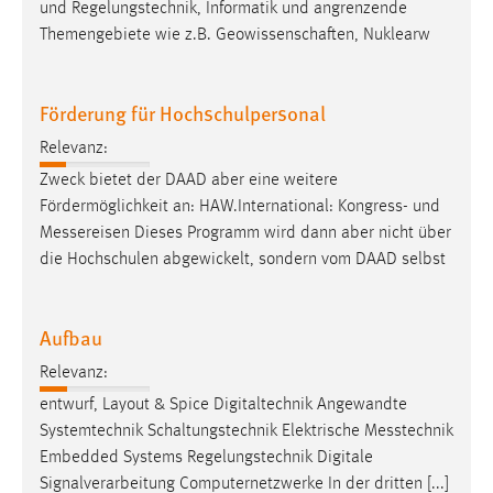
EXTERNE MEDIEN
und
Regelungstechnik, Informatik und angrenzende
Themengebiete wie z.B. Geowissenschaften, Nuklearw
Um Inhalte von Videoplattformen und Social Media
Plattformen anzeigen zu können, werden von diesen
externen Medien Cookies gesetzt.
Förderung für Hochschulpersonal
YouTube
Relevanz:
Zweck bietet der DAAD aber eine weitere
Fördermöglichkeit an: HAW.International: Kongress- und
Vimeo
Messereisen
Dieses Programm wird dann aber nicht über
die Hochschulen abgewickelt, sondern vom DAAD selbst
Aufbau
Relevanz:
entwurf, Layout & Spice Digitaltechnik Angewandte
Systemtechnik Schaltungstechnik Elektrische
Messtechnik
Embedded Systems Regelungstechnik Digitale
Signalverarbeitung Computernetzwerke In der dritten [...]