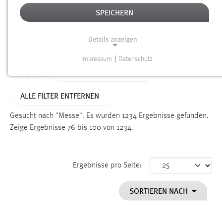
SPEICHERN
Alter
Details anzeigen
SUCHEN
Impressum
|
Datenschutz
NOTWENDIGE COOKIES
ALTER: ÜBER EIN JAHR
Aktive Filter:
Notwendige Cookies ermöglichen grundlegende
ALLE FILTER ENTFERNEN
Funktionen und sind für die einwandfreie Funktion der
Website erforderlich.
Gesucht nach "Messe".
Es wurden 1234 Ergebnisse gefunden.
Zeige Ergebnisse 76 bis 100 von 1234.
Einverständnis
Name:
cookie_consent
Ergebnisse pro Seite:
Zweck:
SORTIEREN NACH
Dieser Cookie speichert die ausgewählten Einverständnis-
Optionen des Benutzers
Cookie Laufzeit: