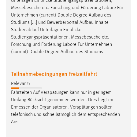
Unterlagen Einblicke Studiengangspräsentationen,
Messebesuche
etc. Forschung und Förderung Labore Für
Cookie Laufzeit:
Unternehmen (current) Double Degree Aufbau des
Max. 13 Monate
Studiums [...] und Bewerberportal Aufbau Inhalte
Studienablauf Unterlagen Einblicke
Studiengangspräsentationen,
Messebesuche
etc.
MARKETING
Forschung und Förderung Labore Für Unternehmen
Marketing Cookies werden von Drittanbietern
(current) Double Degree Aufbau des Studiums
verwendet, um personalisierte Werbung anzuzeigen.
Sie tun dies, indem sie Besucher über Websites
Teilnahmebedingungen Freizeitfahrt
hinweg verfolgen.
Relevanz:
Google Ads
Fahrzeiten Auf Verspätungen kann nur in geringem
Umfang Rücksicht genommen werden. Dies liegt im
Name:
Ermessen
der Organisatoren. Verspätungen sollten
_gcl_au
telefonisch und schnellstmöglich dem entsprechenden
Anbieter:
Ans
Google Ireland Limited
Zweck: