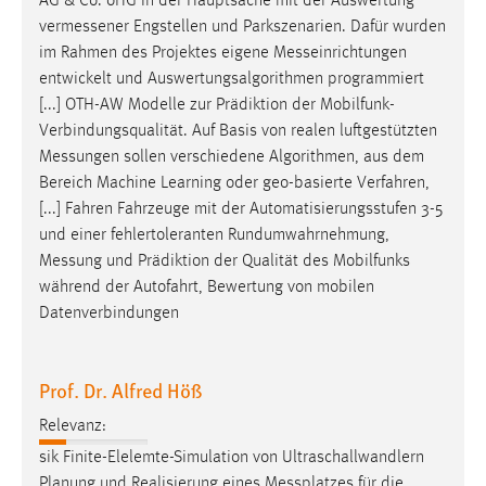
AG & Co. oHG in der Hauptsache mit der Auswertung
vermessener
Engstellen und Parkszenarien. Dafür wurden
im Rahmen des Projektes eigene
Messeinrichtungen
entwickelt und Auswertungsalgorithmen programmiert
[...] OTH-AW Modelle zur Prädiktion der Mobilfunk-
Verbindungsqualität. Auf Basis von realen luftgestützten
Messungen
sollen verschiedene Algorithmen, aus dem
Bereich Machine Learning oder geo-basierte Verfahren,
[...] Fahren Fahrzeuge mit der Automatisierungsstufen 3-5
und einer fehlertoleranten Rundumwahrnehmung,
Messung
und Prädiktion der Qualität des Mobilfunks
während der Autofahrt, Bewertung von mobilen
Datenverbindungen
Prof. Dr. Alfred Höß
Relevanz:
sik Finite-Elelemte-Simulation von Ultraschallwandlern
Planung und Realisierung eines
Messplatzes
für die