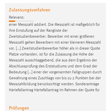
1 Jahr
Zulassungsverfahren
Relevanz:
Performance
einer
Messzahl
addiert. Die
Messzahl
ist maßgeblich für
Name:
Ihre Einstufung auf der Rangliste der
staticfilecache
Zweitstudienbewerber. Bewerber mit einer größeren
Messzahl
gehen Bewerbern mit einer kleineren
Messzahl
Zweck:
vor. [...] Zweitstudienbewerber höher als in dieser Quote
Für performante Seitenauslieferung wird in diesem Cookie
gespeichert, ob man eingeloggt ist.
Plätze vorhanden, ist für die Zulassung die Höhe der
Messzahl
ausschlaggebend, die aus dem Ergebnis der
Abschlussprüfung des Erststudiums und dem Grad der
Sprachpräferenz
Bedeutung [...] einer der vorgenannten Fallgruppen durch
Name:
Gewährung eines Zuschlags von bis zu 2 Punkten bei der
site-language-preference
Messzahlbildung
berücksichtigt werden. Sonderanträge
Härtefallantrag Härtefallantrag Im Rahmen der Quote für
Zweck:
Das Cookie speichert die gewählte Sprache der Website.
Prüfungen
Cookie Laufzeit: