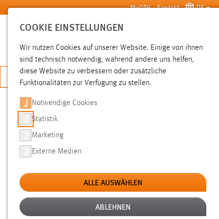
Zum Hauptinhalt springen
MyOTH
Kontakt
DE
COOKIE EINSTELLUNGEN
SUCHE
Wir nutzen Cookies auf unserer Website. Einige von ihnen
sind technisch notwendig, während andere uns helfen,
diese Website zu verbessern oder zusätzliche
JETZT BEWERBEN
Funktionalitäten zur Verfügung zu stellen.
Notwendige Cookies
SUCHE
Statistik
Marketing
FILTER
Externe Medien
Typ
ALLE AUSWÄHLEN
Erstellungsdatum
ABLEHNEN