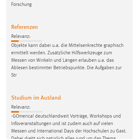
Forschung
Conversion-Tracking
Cookie Laufzeit:
3 Monate
Referenzen
Relevanz:
Facebook Pixel
Objekte kann dabei u.a. die Mittelsenkrechte graphisch
ermittelt werden. Zusätzliche Hilfswerkzeuge zum
Name:
Messen
von Winkeln und Längen erlauben u.a. das
_fbp
Ablesen bestimmter Betriebspunkte. Die Aufgaben zur
Anbieter:
Str
Facebook
Zweck:
Studium im Ausland
Conversion-Tracking
Relevanz:
Cookie Laufzeit:
-GOmerica! deutschlandweit Vorträge, Workshops und
3 Monate
Infoveranstaltungen und ist zudem auch auf vielen
Messen
und International Days der Hochschulen zu Gast.
Dabei dreht sich natürlich alles rund um das Thema