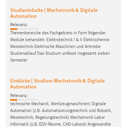
Studieninhalte | Mechatronik & Digitale
Cookie Laufzeit:
Automation
Max. 13 Monate
Relevanz:
Themenbereiche des Fachgebiets in Form folgender
MARKETING
Module behandelt: Elektrotechnik I & II Elektrochemie
Messtechnik
Elektrische Maschinen und Antriebe
Marketing Cookies werden von Drittanbietern
Studienablauf Das Studium umfasst insgesamt sieben
verwendet, um personalisierte Werbung anzuzeigen.
Semester
Sie tun dies, indem sie Besucher über Websites
hinweg verfolgen.
Einblicke | Studium Mechatronik & Digitale
Google Ads
Automation
Name:
Relevanz:
_gcl_au
technische Mechanik, Werkzeugmaschinen) Digitale
Anbieter:
Automation (z.B. Automatisierungstechnik und Robotik,
Google Ireland Limited
Messtechnik
, Regelungstechnik) Mechatronik-Labor
Informatik (z.B. EDV-Räume, CAD-Labore) Angewandte
Zweck: