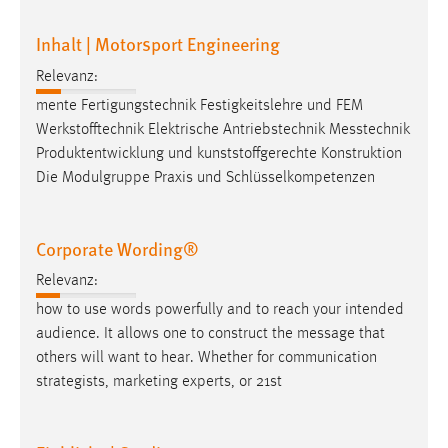
30 Tage
Inhalt | Motorsport Engineering
Chat
Relevanz:
Name:
mente Fertigungstechnik Festigkeitslehre und FEM
MibewSessionID, MIBEW_UserID, mibew_locale, mibew-
Werkstofftechnik Elektrische Antriebstechnik
Messtechnik
chat-frame-style-5e9dbeb1811c0446
Produktentwicklung und kunststoffgerechte Konstruktion
Die Modulgruppe Praxis und Schlüsselkompetenzen
Zweck:
Wird benötigt um die Chatfunktion nutzen zu können.
Cookie Laufzeit:
Corporate Wording®
MibewSessionID, mibew-chat-frame-style-
Relevanz:
5e9dbeb1811c0446 = Sitzungslaufzeit, mibew_locale = 3
Jahre, MIBEW_UserID = 1 Jahr
how to use words powerfully and to reach your intended
audience. It allows one to construct the
message
that
others will want to hear. Whether for communication
Login
strategists, marketing experts, or 21st
Name:
fe_user, be_user, be_lastLoginProvider