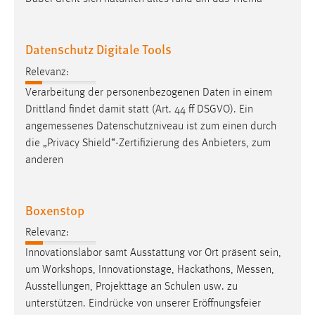
EXTERNE MEDIEN
Um Inhalte von Videoplattformen und Social Media
Plattformen anzeigen zu können, werden von diesen
Datenschutz Digitale Tools
externen Medien Cookies gesetzt.
Relevanz:
Verarbeitung der personenbezogenen Daten in einem
YouTube
Drittland findet damit statt (Art. 44 ff DSGVO). Ein
angemessenes
Datenschutzniveau ist zum einen durch
Vimeo
die „Privacy Shield“-Zertifizierung des Anbieters, zum
anderen
Boxenstop
Relevanz:
Innovationslabor samt Ausstattung vor Ort präsent sein,
um Workshops, Innovationstage, Hackathons,
Messen
,
Ausstellungen, Projekttage an Schulen usw. zu
unterstützen. Eindrücke von unserer Eröffnungsfeier