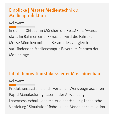
1 Jahr
Einblicke | Master Medientechnik &
Medienproduktion
Performance
Relevanz:
Name:
finden im Oktober in München die Eyes&Ears Awards
staticfilecache
statt. Im Rahmen einer Exkursion wird die Fahrt zur
Messe
München mit dem Besuch des zeitgleich
Zweck:
stattfindenden Mediencampus Bayern im Rahmen der
Für performante Seitenauslieferung wird in diesem Cookie
Medientage
gespeichert, ob man eingeloggt ist.
Sprachpräferenz
Inhalt Innovationsfokussierter Maschinenbau
Name:
Relevanz:
site-language-preference
Produktionssysteme und –verfahren Werkzeugmaschinen
Zweck:
Rapid Manufacturing Laser in der Anwendung
Das Cookie speichert die gewählte Sprache der Website.
Lasermesstechnik
Lasermaterialbearbeitung Technische
Vertiefung "Simulation" Robotik und Maschinensimulation
Cookie Laufzeit: