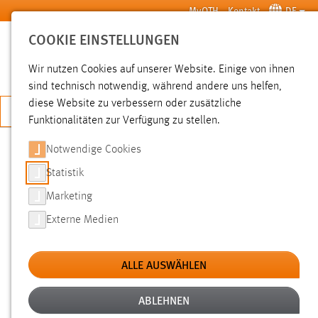
Zum Hauptinhalt springen
MyOTH
Kontakt
DE
COOKIE EINSTELLUNGEN
SUCHE
Wir nutzen Cookies auf unserer Website. Einige von ihnen
sind technisch notwendig, während andere uns helfen,
diese Website zu verbessern oder zusätzliche
JETZT BEWERBEN
Funktionalitäten zur Verfügung zu stellen.
Notwendige Cookies
SUCHE
Statistik
Marketing
FILTER
Externe Medien
Typ
ALLE AUSWÄHLEN
Erstellungsdatum
ABLEHNEN