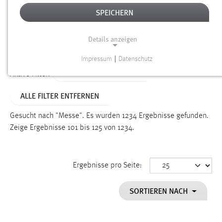
SPEICHERN
Alter
Details anzeigen
SUCHEN
Impressum
|
Datenschutz
NOTWENDIGE COOKIES
ALTER: ÜBER EIN JAHR
Aktive Filter:
Notwendige Cookies ermöglichen grundlegende
ALLE FILTER ENTFERNEN
Funktionen und sind für die einwandfreie Funktion der
Website erforderlich.
Gesucht nach "Messe".
Es wurden 1234 Ergebnisse gefunden.
Zeige Ergebnisse 101 bis 125 von 1234.
Einverständnis
Name:
cookie_consent
Ergebnisse pro Seite:
Zweck:
SORTIEREN NACH
Dieser Cookie speichert die ausgewählten Einverständnis-
Optionen des Benutzers
Cookie Laufzeit: