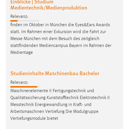
Einblicke | Studium
Zweck:
Medientechnik/Medienproduktion
Dieser Cookie ist notwendig um sich an der Website
Relevanz:
einloggen zu können.
finden im Oktober in München die Eyes&Ears Awards
Cookie Laufzeit:
statt. Im Rahmen einer Exkursion wird die Fahrt zur
24 Stunden
Messe
München mit dem Besuch des zeitgleich
stattfindenden Mediencampus Bayern im Rahmen der
Medientage
STATISTIK
Statistik Cookies erfassen Informationen anonym.
Studieninhalte Maschinenbau Bachelor
Diese Informationen helfen uns zu verstehen, wie
unsere Besucher unsere Website nutzen.
Relevanz:
Maschinenelemente II Fertigungstechnik und
Matomo
Qualitätssicherung Kunststofftechnik Elektrotechnik II
Messtechnik
Energiewandlung in Kraft- und
Name:
Arbeitsmaschinen Vertiefung Die Modulgruppe
_pk_ref, _pk_cvar, _pk_id, _pk_ses
Vertiefungsmodule bietet
Zweck:
Zugriffsstatistik