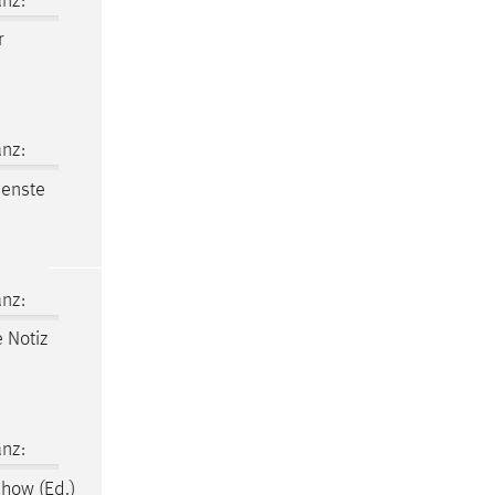
nz:
r
nz:
denste
nz:
 Notiz
nz:
chow (Ed.)