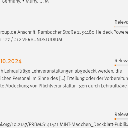
, Germany. • Murry, G. M
Releva
oup.de Anschrift: Rambacher Straße 2, 91180
Heideck
Powere
151 127 / 212 VERBUNDSTUDIUM
.10.2024
Releva
ch Lehraufträge Lehrveranstaltungen
abgedeckt
werden, die
hen Personal im Sinne des [...] Erteilung oder der Vorbereitu
fte
Abdeckung
von Pflichtveranstaltun- gen durch Lehraufträg
Releva
oi.org/10.2147/PRBM.S141421
MINT-Mädchen_Deckblatt-Publik