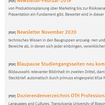
[PDF]
in diesem Cookie gespeichert, ob man
von Produktionsplanung über Marketing bis zur Risikoana
eingeloggt ist.
Präsentation ein Fundament gibt. Bewertet wird in dieser
Sprachpräferenz
Newsletter November 2020
Name:
site-language-preference
[PDF]
technisches Wissen in den Baugruppen anzueig- nen un
Zweck:
Das Cookie speichert die gewählte
Sprache der Website.
Bereiche ab, in denen sich jeder einbringen, verwirkliche
Cookie Laufzeit:
30 Tage
Blaupause Studiengangsseiten neu kom
[PDF]
Chat
Bildauswahl: relevanter Bildinhalt im zweiten Drittel, da
Name:
Steckbrief: automatisch durch pri­muss eingespeist 6f2e 
MibewSessionID, MIBEW_UserID,
mibew_locale, mibew-chat-frame-style-
5e9dbeb1811c0446
Dozierendenverzeichnis OTH Profession
[PDF]
Zweck:
Wird benötigt um die Chatfunktion
nutzen zu können.
Languages and Cultures. Transylvania University of Braso