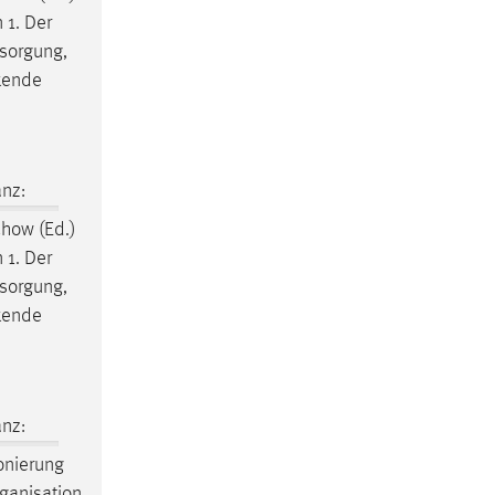
 1. Der
sorgung,
kende
nz:
chow (Ed.)
 1. Der
sorgung,
kende
nz:
onierung
ganisation