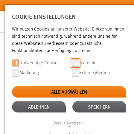
Zum Hauptinhalt springen
COOKIE EINSTELLUNGEN
Wir nutzen Cookies auf unserer Website. Einige von ihnen
sind technisch notwendig, während andere uns helfen,
diese Website zu verbessern oder zusätzliche
SUCHE
Funktionalitäten zur Verfügung zu stellen.
Notwendige Cookies
Statistik
Marketing
Externe Medien
ALLE AUSWÄHLEN
ALTER: ÜBER EIN JAHR
ALLE FILTER EN
Aktive Filter:
ABLEHNEN
SPEICHERN
Gesucht nach "deck".
Es wurden 704 Ergebnisse gefunden.
Details anzeigen