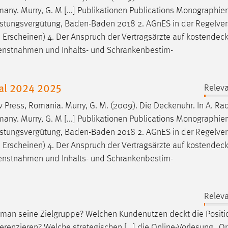
ny. Murry, G. M [...] Publikationen Publications Monographien
istungsvergütung, Baden-Baden 2018 2. AGnES in der Regelver
(im Erscheinen) 4. Der Anspruch der Vertragsärzte auf
kostendec
ienstnahmen und Inhalts- und Schrankenbestim-
al 2024 2025
Releva
v Press, Romania. Murry, G. M. (2009). Die
Deckenuhr
. In A. Ra
ny. Murry, G. M [...] Publikationen Publications Monographien
istungsvergütung, Baden-Baden 2018 2. AGnES in der Regelver
(im Erscheinen) 4. Der Anspruch der Vertragsärzte auf
kostendec
ienstnahmen und Inhalts- und Schrankenbestim-
Releva
t man seine Zielgruppe? Welchen Kundenutzen
deckt
die Positi
enzieren? Welche strategischen [...] die Online-Vorlesung „Or