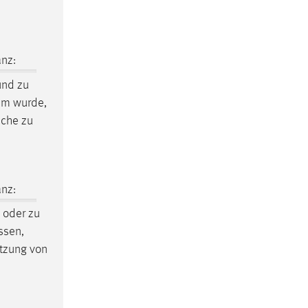
nz:
und zu
sam wurde,
nche zu
nz:
oder zu
ssen,
tzung von