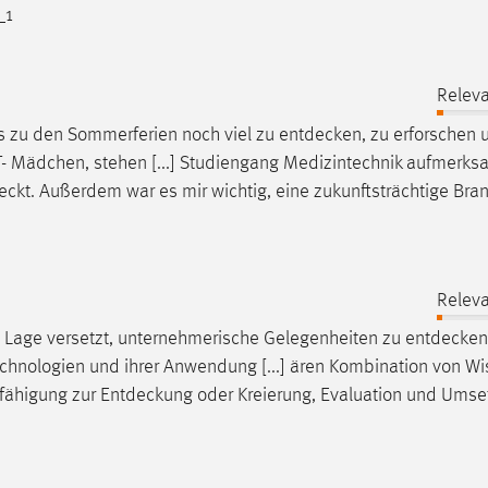
_1
Releva
bis zu den Sommerferien noch viel zu
entdecken
, zu erforschen 
NT- Mädchen, stehen [...] Studiengang Medizintechnik aufmerk
eckt
. Außerdem war es mir wichtig, eine zukunftsträchtige Bra
Releva
 Lage versetzt, unternehmerische Gelegenheiten zu
entdecken
echnologien und ihrer Anwendung [...] ären Kombination von Wi
fähigung zur
Entdeckung
oder Kreierung, Evaluation und Umse