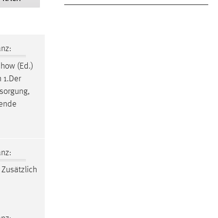
nz:
chow (Ed.)
 1.Der
sorgung,
ende
nz:
. Zusätzlich