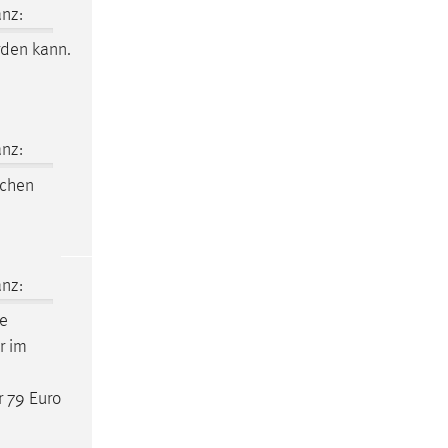
nz:
den kann.
nz:
schen
nz:
ne
r im
r 79 Euro