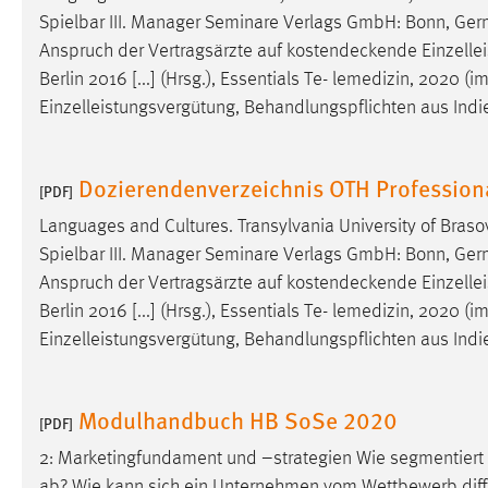
Spielbar III. Manager Seminare Verlags GmbH: Bonn, Germa
Cookie Laufzeit:
MibewSessionID, mibew-chat-frame-
style-5e9dbeb1811c0446 =
Anspruch der Vertragsärzte auf
kostendeckende
Einzelle
Sitzungslaufzeit, mibew_locale = 3
Berlin 2016 [...] (Hrsg.), Essentials Te- lemedizin, 2020 
Jahre, MIBEW_UserID = 1 Jahr
Einzelleistungsvergütung, Behandlungspflichten aus Ind
Login
Dozierendenverzeichnis OTH Profession
[PDF]
Name:
fe_user, be_user, be_lastLoginProvider
Languages and Cultures. Transylvania University of Braso
Zweck:
Dieser Cookie ist notwendig um sich an
Spielbar III. Manager Seminare Verlags GmbH: Bonn, Germa
der Website einloggen zu können.
Anspruch der Vertragsärzte auf
kostendeckende
Einzelle
Cookie Laufzeit:
24 Stunden
Berlin 2016 [...] (Hrsg.), Essentials Te- lemedizin, 2020 
Einzelleistungsvergütung, Behandlungspflichten aus Ind
STATISTIK
Modulhandbuch HB SoSe 2020
[PDF]
Statistik Cookies erfassen Informationen anonym.
Diese Informationen helfen uns zu verstehen, wie
2: Marketingfundament und –strategien Wie segmentier
unsere Besucher unsere Website nutzen.
ab? Wie kann sich ein Unternehmen vom Wettbewerb differ