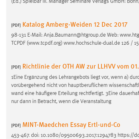
(Ed.) Spielbar III. Manager Seminare Verlags GmbH: Bonn
Anbieter:
Google Ireland Limited
Zweck:
Conversion-Tracking
Katalog Amberg-Weiden 12 Dec 2017
[PDF]
Cookie Laufzeit:
3 Monate
98-131 E-Mail: Anja.Baumann@htgroup.de Web: www.htgr
TCPDF (www.tcpdf.org) www.hochschule-dual.de 126 / 
Facebook Pixel
Name:
_fbp
Richtlinie der OTH AW zur LLHVV vom 01
[PDF]
Anbieter:
Facebook
1Eine Ergänzung des Lehrangebots liegt vor, wenn a) dur
Zweck:
Conversion-Tracking
vorübergehend nicht von hauptberuflichem wissenschaftlic
wand eine häufigere Erteilung rechtfertigt. 3Eine dauerha
Cookie Laufzeit:
3 Monate
nur dann in Betracht, wenn die Veranstaltung
EXTERNE MEDIEN
MINT-Maedchen Essay Ertl-und-Co
[PDF]
Um Inhalte von Videoplattformen und Social Media
453-467. doi: 10.1080/09500693.2017.1294783 https://d
Plattformen anzeigen zu können, werden von diesen