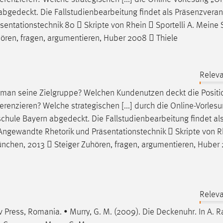
abgedeckt
. Die Fallstudienbearbeitung findet als Präsenzvera
Präsentationstechnik 80  Skripte von Rhein  Sportelli A. Mein
ören, fragen, argumentieren, Huber 2008  Thiele
Releva
t man seine Zielgruppe? Welchen Kundenutzen
deckt
die Positi
enzieren? Welche strategischen [...] durch die Online-Vorles
schule Bayern
abgedeckt
. Die Fallstudienbearbeitung findet al
] Angewandte Rhetorik und Präsentationstechnik  Skripte von 
ünchen, 2013  Steiger Zuhören, fragen, argumentieren, Huber
Releva
v Press, Romania. • Murry, G. M. (2009). Die
Deckenuhr
. In A.