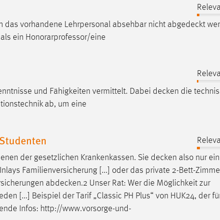
Releva
ch das vorhandene Lehrpersonal absehbar nicht
abgedeckt
wer
als ein Honorarprofessor/eine
Releva
enntnisse und Fähigkeiten vermittelt. Dabei
decken
die techni
ationstechnik ab, um eine
-Studenten
Releva
denen der gesetzlichen Krankenkassen. Sie
decken
also nur ei
nlays Familienversicherung [...] oder das private 2-Bett-Zimme
rsicherungen
abdecken.2
Unser Rat: Wer die Möglichkeit zur
eden [...] Beispiel der Tarif „Classic PH Plus“ von HUK24, der fü
rende Infos: http://www.vorsorge-und-