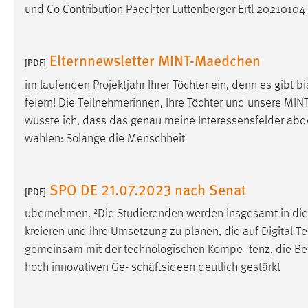
und Co Contribution Paechter Luttenberger Ertl 20210104
externen Medien Cookies gesetzt.
YouTube
Elternnewsletter MINT-Maedchen
[PDF]
im laufenden Projektjahr Ihrer Töchter ein, denn es gibt 
Vimeo
feiern! Die Teilnehmerinnen, Ihre Töchter und unsere MI
wusste ich, dass das genau meine Interessensfelder
abd
wählen: Solange die Menschheit
SPO DE 21.07.2023 nach Senat
[PDF]
übernehmen. ²Die Studierenden werden insgesamt in die
kreieren und ihre Umsetzung zu planen, die auf Digital-T
gemeinsam mit der technologischen Kompe- tenz, die Be
hoch innovativen Ge- schäftsideen deutlich gestärkt