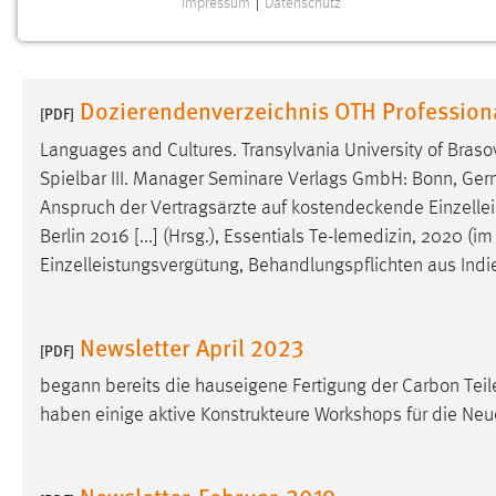
Impressum
|
Datenschutz
NOTWENDIGE COOKIES
Notwendige Cookies ermöglichen grundlegende
Funktionen und sind für die einwandfreie Funktion der
Dozierendenverzeichnis OTH Professio
Website erforderlich.
[PDF]
Languages and Cultures. Transylvania University of Braso
Einverständnis
Spielbar III. Manager Seminare Verlags GmbH: Bonn, Germa
Anspruch der Vertragsärzte auf
kostendeckende
Einzelle
Name:
cookie_consent
Berlin 2016 [...] (Hrsg.), Essentials Te-lemedizin, 2020 (
Zweck:
Dieser Cookie speichert die
Einzelleistungsvergütung, Behandlungspflichten aus Ind
ausgewählten Einverständnis-Optionen
des Benutzers
Cookie Laufzeit:
Newsletter April 2023
1 Jahr
[PDF]
begann bereits die hauseigene Fertigung der Carbon Teil
Performance
haben einige aktive Konstrukteure Workshops für die Neu
Name:
staticfilecache
Newsletter-Februar-2019
Zweck:
Für performante Seitenauslieferung wird