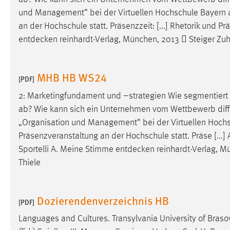
und Management“ bei der Virtuellen Hochschule Bayern
Matomo
an der Hochschule statt. Präsenzzeit: [...] Rhetorik und 
entdecken
reinhardt-Verlag, München, 2013  Steiger Zuh
Name:
_pk_ref, _pk_cvar, _pk_id, _pk_ses
Zweck:
Zugriffsstatistik
MHB HB WS24
[PDF]
Cookie Laufzeit:
Max. 13 Monate
2: Marketingfundament und –strategien Wie segmentier
ab? Wie kann sich ein Unternehmen vom Wettbewerb differ
MARKETING
„Organisation und Management“ bei der Virtuellen Hoch
Präsenzveranstaltung an der Hochschule statt. Präse [...
Marketing Cookies werden von Drittanbietern
Sportelli A. Meine Stimme
entdecken
reinhardt-Verlag, M
verwendet, um personalisierte Werbung anzuzeigen.
Thiele
Sie tun dies, indem sie Besucher über Websites
hinweg verfolgen.
Dozierendenverzeichnis HB
Google Ads
[PDF]
Languages and Cultures. Transylvania University of Braso
Name:
_gcl_au