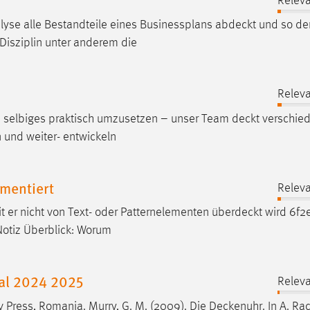
Releva
lyse alle Bestandteile eines Businessplans
abdeckt
und so de
 Disziplin unter anderem die
Releva
d selbiges praktisch umzusetzen – unser Team
deckt
verschie
n und weiter- entwickeln
mentiert
Releva
mit er nicht von Text- oder Patternelementen
überdeckt
wird 6f2e
Notiz Überblick: Worum
al 2024 2025
Releva
v Press, Romania. Murry, G. M. (2009). Die
Deckenuhr
. In A. Ra