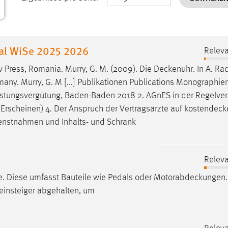
nal WiSe 2025 2026
Releva
v Press, Romania. Murry, G. M. (2009). Die
Deckenuhr
. In A. Ra
ny. Murry, G. M [...] Publikationen Publications Monographien
istungsvergütung, Baden-Baden 2018 2. AGnES in der Regelver
im Erscheinen) 4. Der Anspruch der Vertragsärzte auf
kostendeck
ienstnahmen und Inhalts- und Schrank
Releva
e. Diese umfasst Bauteile wie Pedals oder
Motorabdeckungen
einsteiger abgehalten, um