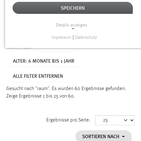
SPEICHERN
Alter
Details anzeigen
SUCHEN
Impressum
|
Datenschutz
NOTWENDIGE COOKIES
TYP: DATEIEN
Aktive Filter:
Notwendige Cookies ermöglichen grundlegende
ALTER: 6 MONATE BIS 1 JAHR
Funktionen und sind für die einwandfreie Funktion der
Website erforderlich.
ALLE FILTER ENTFERNEN
Einverständnis
Gesucht nach "raum".
Es wurden 60 Ergebnisse gefunden.
Name:
Zeige Ergebnisse 1 bis 25 von 60.
cookie_consent
Zweck:
Ergebnisse pro Seite:
Dieser Cookie speichert die ausgewählten Einverständnis-
Optionen des Benutzers
SORTIEREN NACH
Cookie Laufzeit: