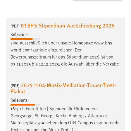
1 Jahr
Performance
01 BHS-Stipendium-Ausschreibung 2026
[PDF]
Name:
Relevanz:
staticfilecache
sind ausschließlich über unsere Homepage www.bhs-
world.com/karriere einzureichen. Der
Zweck:
Bewerbungszeitraum
für das Stipendium 2026 ist von
Für performante Seitenauslieferung wird in diesem Cookie
gespeichert, ob man eingeloggt ist.
03.11.2025 bis 12.12.2025; die Auswahl über die Vergabe
Sprachpräferenz
2025 11 04-Musik-Mediation-Trauer-Trost-
[PDF]
Plakat
Name:
site-language-preference
Relevanz:
Zweck:
18:30 h Eintritt frei | Spenden für Förderverein
Das Cookie speichert die gewählte Sprache der Website.
Georgsorgel St. Georgs-Kirche Amberg /
Altarraum
Malteserplatz 4 = neben dem OTH-Campus inspirierende
Cookie Laufzeit:
Texte + besinnliche Musik Prof. Dr.