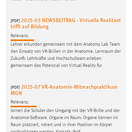
30 Tage
Chat
2025-03 NEWSBEITRAG - Virtuelle Realitaet
[PDF]
trifft auf Bildung
Name:
Relevanz:
MibewSessionID, MIBEW_UserID, mibew_locale, mibew-
chat-frame-style-5e9dbeb1811c0446
Lehrer erkunden gemeinsam mit dem Anatomy Lab Team
den Einsatz von VR-Brillen in der Anatomie.
Lernraum
der
Zweck:
Zukunft: Lehrkräfte und Hochschulteam erleben
Wird benötigt um die Chatfunktion nutzen zu können.
gemeinsam das Potenzial von Virtual Reality für
Cookie Laufzeit:
MibewSessionID, mibew-chat-frame-style-
5e9dbeb1811c0446 = Sitzungslaufzeit, mibew_locale = 3
2025-07 VR-Anatomie-Mitmachpraktikum
[PDF]
Jahre, MIBEW_UserID = 1 Jahr
MGN
Relevanz:
Login
lernen die Schüler den Umgang mit der VR-Brille und der
Anatomie-Software. Organe im
Raum
: Organe können im
Name:
Raum
platziert, rotiert und in ihrer Position im Körper
fe_user, be_user, be_lastLoginProvider