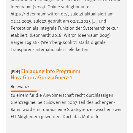
überarbeitete Auflage. Bern, Schweiz: Hogrefe. 26 Witron
Ideenraum
(2025). Online verfügbar unter
https://ideenraum.witron.de
/, zuletzt aktualisiert am
02.11.2025, zuletzt geprüft am 02.11.2025 [...] und
Perception als integrale Funktion der Systemarchitektur
etabliert. (Leonhardt 2016; Witron
Ideenraum
2025)
Berger Logistik (Wernberg-Köblitz) stärkt digitale
Transparenz internationaler Lieferketten
Einladung Info Programm
[PDF]
NovaGoricaGoriziaGoerz-1
Relevanz:
zu einem für die Anwohnerschaft recht durchlässigen
Grenzregime. Seit Slowenien 2007 Teil des
Schengen-
Raum
wurde, ist daraus eine Staatsgrenze zwischen zwei
EU-Mitgliedern geworden. Doch das Motto der