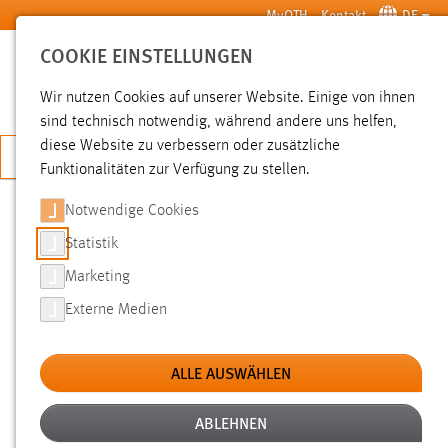
Zum Hauptinhalt springen
MyOTH
Kontakt
DE
COOKIE EINSTELLUNGEN
SUCHE
Wir nutzen Cookies auf unserer Website. Einige von ihnen
sind technisch notwendig, während andere uns helfen,
diese Website zu verbessern oder zusätzliche
JETZT BEWERBEN
Funktionalitäten zur Verfügung zu stellen.
Notwendige Cookies
SUCHE
Statistik
Marketing
FILTER
Externe Medien
Typ
ALLE AUSWÄHLEN
Erstellungsdatum
ABLEHNEN