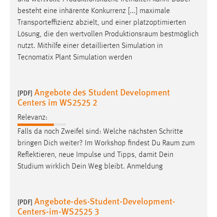
EXTERNE MEDIEN
besteht eine inhärente Konkurrenz [...] maximale
Um Inhalte von Videoplattformen und Social Media
Transporteffizienz abzielt, und einer platzoptimierten
Plattformen anzeigen zu können, werden von diesen
Lösung, die den wertvollen
Produktionsraum
bestmöglich
externen Medien Cookies gesetzt.
nutzt. Mithilfe einer detaillierten Simulation in
Tecnomatix Plant Simulation werden
YouTube
Angebote des Student Development
[PDF]
Vimeo
Centers im WS2525 2
Relevanz:
Falls da noch Zweifel sind: Welche nächsten Schritte
bringen Dich weiter? Im Workshop findest Du
Raum
zum
Reflektieren, neue Impulse und Tipps, damit Dein
Studium wirklich Dein Weg bleibt. Anmeldung
Angebote-des-Student-Development-
[PDF]
Centers-im-WS2525 3