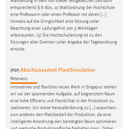
Wahlleitung in dem von dieser festgesetzten
Zeitraum
Conversion-Tracking
entsprechend § 8 Abs. 10 Wahlordnung der Hochschule
eine Professorin oder einen Professor mit deren [...]
Cookie Laufzeit:
Hinweis auf die Dringlichkeit eine Sitzung unter
3 Monate
Beachtung einer Ladungsfrist von 3 Werktagen
anberaumen
. (3) Die Hochschulleitung ist zu den
Facebook Pixel
Sitzungen aller Gremien unter Angabe der Tagesordnung
einzula-
Name:
_fbp
Anbieter:
Abschlussarbeit PlantSimulation
[PDF]
Facebook
Relevanz:
Zweck:
innovatives und flexibles neues Werk in Singapur stehen
Conversion-Tracking
wir vor der spannenden Aufgabe, auf begrenztem
Raum
eine hohe Effizienz und Flexibilität in der Produktion zu
Cookie Laufzeit:
realisieren. Um diese Herausforderung zu [...] auswirken;
3 Monate
zum anderen den Platzbedarf der Produktion, da eine
intelligente Anordnung den benötigten
Raum
optimieren
und wertvolle Produktionsfläche freihalten kann. Dabei