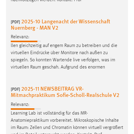
nachvollzogen werden. Kontakt: Prof
Zweck:
Dieser Cookie ist notwendig um sich an der Website
einloggen zu können.
2025-10 Langenacht der Wissenschaft
[PDF]
Nuernberg - MAN V2
Cookie Laufzeit:
24 Stunden
Relevanz:
llen gleichzeitig auf engem
Raum
zu betreiben und die
virtuellen Eindrücke über Monitore nach außen zu
STATISTIK
spiegeln. So konnten Wartende live verfolgen, was im
virtuellen
Raum
geschah. Aufgrund des enormen
Statistik Cookies erfassen Informationen anonym.
Diese Informationen helfen uns zu verstehen, wie
unsere Besucher unsere Website nutzen.
2025-11 NEWSBEITRAG VR-
[PDF]
Mitmachpraktikum Sofie-Scholl-Realschule V2
Matomo
Relevanz:
Name:
Learning Lab ist vollständig für das MR-
_pk_ref, _pk_cvar, _pk_id, _pk_ses
Anatomiepraktikum vorbereitet. Mikroskopische Inhalte
Zweck:
im
Raum
: Zellen und Chromatin können virtuell vergrößert
Zugriffsstatistik