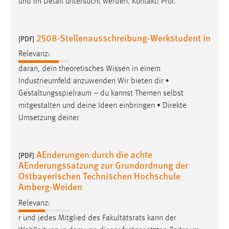
und im Detail untersucht werden. Kontakt: Prof.
Cookie Laufzeit:
Max. 13 Monate
2508-Stellenausschreibung-Werkstudent in
[PDF]
Relevanz:
MARKETING
daran, dein theoretisches Wissen in einem
Industrieumfeld anzuwenden Wir bieten dir •
Marketing Cookies werden von Drittanbietern
Gestaltungsspielraum
– du kannst Themen selbst
verwendet, um personalisierte Werbung anzuzeigen.
mitgestalten und deine Ideen einbringen • Direkte
Sie tun dies, indem sie Besucher über Websites
Umsetzung deiner
hinweg verfolgen.
Google Ads
AEnderungen durch die achte
[PDF]
AEnderungssatzung zur Grundordnung der
Name:
Ostbayerischen Technischen Hochschule
_gcl_au
Amberg-Weiden
Anbieter:
Relevanz:
Google Ireland Limited
r und jedes Mitglied des Fakultätsrats kann der
Zweck: