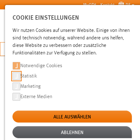
Zum Hauptinhalt springen
MyOTH
Kontakt
DE
COOKIE EINSTELLUNGEN
SUCHE
Wir nutzen Cookies auf unserer Website. Einige von ihnen
sind technisch notwendig, während andere uns helfen,
diese Website zu verbessern oder zusätzliche
JETZT BEWERBEN
Funktionalitäten zur Verfügung zu stellen.
Notwendige Cookies
SUCHE
Statistik
Marketing
FILTER
Externe Medien
Typ
ALLE AUSWÄHLEN
Erstellungsdatum
ABLEHNEN