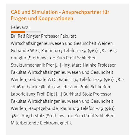
1 Jahr
CAE und Simulation - Ansprechpartner für
Fragen und Kooperationen
Performance
Relevanz:
Name:
Dr. Ralf Ringler Professor Fakultät
staticfilecache
Wirtschaftsingenieurwesen und Gesundheit Weiden,
Gebäude WTC,
Raum
0.03 Telefon +49 (961) 382-1615
Zweck:
r.ringler @ oth-aw . de Zum Profil Schließen
Für performante Seitenauslieferung wird in diesem Cookie
Strukturmechanik Prof [...] -Ing. Marc Hainke Professor
gespeichert, ob man eingeloggt ist.
Fakultät Wirtschaftsingenieurwesen und Gesundheit
Weiden, Gebäude WTC,
Raum
1.34 Telefon +49 (961) 382-
Sprachpräferenz
1606 m.hainke @ oth-aw . de Zum Profil Schließen
Laborleitung Prof. Dipl [...] Burkhard Stolz Professor
Name:
Fakultät Wirtschaftsingenieurwesen und Gesundheit
site-language-preference
Weiden, Hauptgebäude,
Raum
149 Telefon +49 (961)
Zweck:
382-1609 b.stolz @ oth-aw . de Zum Profil Schließen
Das Cookie speichert die gewählte Sprache der Website.
Mitarbeitende Elektromagnetik
Cookie Laufzeit: