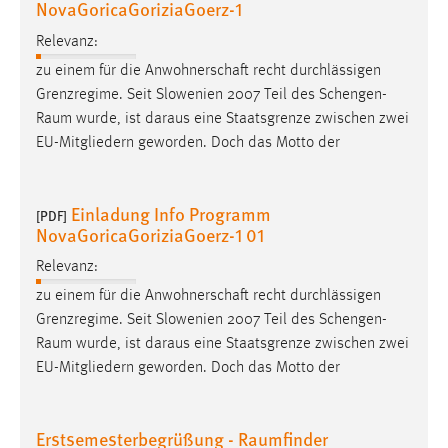
NovaGoricaGoriziaGoerz-1
EXTERNE MEDIEN
Um Inhalte von Videoplattformen und Social Media
Relevanz:
Plattformen anzeigen zu können, werden von diesen
zu einem für die Anwohnerschaft recht durchlässigen
externen Medien Cookies gesetzt.
Grenzregime. Seit Slowenien 2007 Teil des
Schengen-
Raum
wurde, ist daraus eine Staatsgrenze zwischen zwei
YouTube
EU-Mitgliedern geworden. Doch das Motto der
Vimeo
Einladung Info Programm
[PDF]
NovaGoricaGoriziaGoerz-1 01
Relevanz:
zu einem für die Anwohnerschaft recht durchlässigen
Grenzregime. Seit Slowenien 2007 Teil des
Schengen-
Raum
wurde, ist daraus eine Staatsgrenze zwischen zwei
EU-Mitgliedern geworden. Doch das Motto der
Erstsemesterbegrüßung - Raumfinder