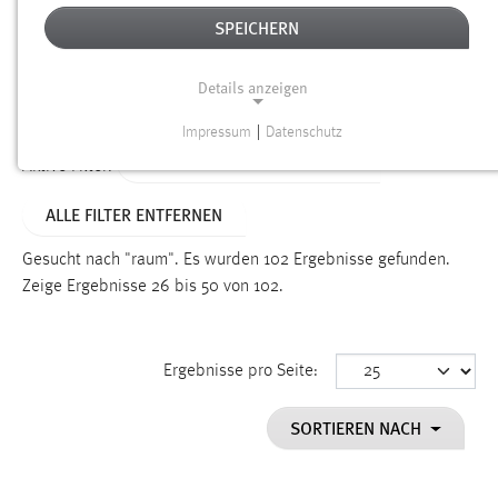
SPEICHERN
Alter
Details anzeigen
SUCHEN
Impressum
|
Datenschutz
NOTWENDIGE COOKIES
ALTER: 6 MONATE BIS 1 JAHR
Aktive Filter:
Notwendige Cookies ermöglichen grundlegende
ALLE FILTER ENTFERNEN
Funktionen und sind für die einwandfreie Funktion der
Website erforderlich.
Gesucht nach "raum".
Es wurden 102 Ergebnisse gefunden.
Zeige Ergebnisse 26 bis 50 von 102.
Einverständnis
Name:
cookie_consent
Ergebnisse pro Seite:
Zweck:
SORTIEREN NACH
Dieser Cookie speichert die ausgewählten Einverständnis-
Optionen des Benutzers
Cookie Laufzeit: