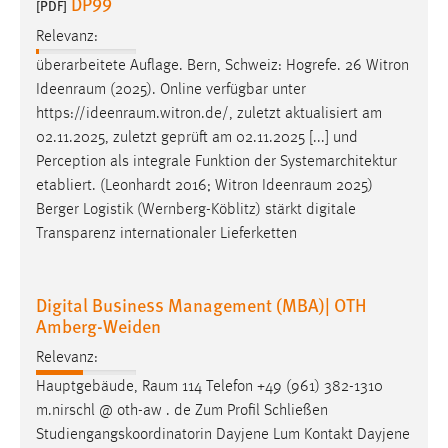
DP99
[PDF]
Zweck:
Relevanz:
Dieser Cookie ist notwendig um sich an der Website
einloggen zu können.
überarbeitete Auflage. Bern, Schweiz: Hogrefe. 26 Witron
Ideenraum
(2025). Online verfügbar unter
Cookie Laufzeit:
https://ideenraum.witron.de
/, zuletzt aktualisiert am
24 Stunden
02.11.2025, zuletzt geprüft am 02.11.2025 [...] und
Perception als integrale Funktion der Systemarchitektur
etabliert. (Leonhardt 2016; Witron
Ideenraum
2025)
STATISTIK
Berger Logistik (Wernberg-Köblitz) stärkt digitale
Statistik Cookies erfassen Informationen anonym.
Transparenz internationaler Lieferketten
Diese Informationen helfen uns zu verstehen, wie
unsere Besucher unsere Website nutzen.
Digital Business Management (MBA)| OTH
Amberg-Weiden
Matomo
Relevanz:
Name:
Hauptgebäude,
Raum
114 Telefon +49 (961) 382-1310
_pk_ref, _pk_cvar, _pk_id, _pk_ses
m.nirschl @ oth-aw . de Zum Profil Schließen
Zweck:
Studiengangskoordinatorin Dayjene Lum Kontakt Dayjene
Zugriffsstatistik