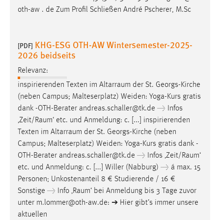
oth-aw . de Zum Profil Schließen André Pscherer, M.Sc
KHG-ESG OTH-AW Wintersemester-2025-
[PDF]
2026 beidseits
Relevanz:
inspirierenden Texten im
Altarraum
der St. Georgs-Kirche
(neben Campus; Malteserplatz) Weiden: Yoga-Kurs gratis
dank -OTH-Berater andreas.schaller@tk.de → Infos
‚
Zeit/Raum
‘ etc. und Anmeldung: c. [...] inspirierenden
Texten im
Altarraum
der St. Georgs-Kirche (neben
Campus; Malteserplatz) Weiden: Yoga-Kurs gratis dank -
OTH-Berater andreas.schaller@tk.de → Infos ‚
Zeit/Raum
‘
etc. und Anmeldung: c. [...] Willer (Nabburg) → á max. 15
Personen; Unkostenanteil 8 € Studierende / 16 €
Sonstige → Info ‚
Raum
‘ bei Anmeldung bis 3 Tage zuvor
unter m.lommer@oth-aw.de: ➔ Hier gibt’s immer unsere
aktuellen