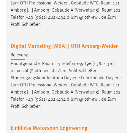
Lum OTH Professional Weiden, Gebäude WTC,
Raum
1.11
Cookie Laufzeit:
Amberg [...] Amberg, Gebäude A (Verwaltung),
Raum
102
Max. 13 Monate
Telefon +49 (9621) 482-1194 d.lum @ oth-aw . de Zum
Profil Schließen
MARKETING
Digital Marketing (MBA) | OTH Amberg-Weiden
Marketing Cookies werden von Drittanbietern
Relevanz:
verwendet, um personalisierte Werbung anzuzeigen.
Hauptgebäude,
Raum
114 Telefon +49 (961) 382-1310
Sie tun dies, indem sie Besucher über Websites
m.nirschl @ oth-aw . de Zum Profil Schließen
hinweg verfolgen.
Studiengangskoordinatorin Dayjene Lum Kontakt Dayjene
Google Ads
Lum OTH Professional Weiden, Gebäude WTC,
Raum
1.11
Amberg [...] Amberg, Gebäude A (Verwaltung),
Raum
102
Name:
Telefon +49 (9621) 482-1194 d.lum @ oth-aw . de Zum
_gcl_au
Profil Schließen
Anbieter:
Google Ireland Limited
Einblicke Motorsport Engineering
Zweck: