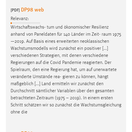
30 Tage
DP98 web
[PDF]
Chat
Relevanz:
Wirtschaftswachs- tum und ökonomischer Resilienz
Name:
anhand von Paneldaten für 140 Länder im Zeit-
raum
1975
MibewSessionID, MIBEW_UserID, mibew_locale, mibew-
—2019. Auf Basis eines erweiterten neoklassischen
chat-frame-style-5e9dbeb1811c0446
Wachstumsmodells wird zunächst ein positiver [...]
Zweck:
verschiedenen Strategien, mit denen verschiedene
Wird benötigt um die Chatfunktion nutzen zu können.
Regierungen auf die Covid Pandemie reagierten. Der
Spielraum
, den eine Regierung hat, um auf unerwartete
Cookie Laufzeit:
veränderte Umstände rea- gieren zu können, hängt
MibewSessionID, mibew-chat-frame-style-
maßgeblich [...] Land ermitteln wir zunächst den
5e9dbeb1811c0446 = Sitzungslaufzeit, mibew_locale = 3
Jahre, MIBEW_UserID = 1 Jahr
Durchschnitt sämtlicher Variablen über den gesamten
betrachteten
Zeitraum
(1975 – 2019). In einem ersten
Schritt schätzen wir so zunächst die Wachstumsgleichung
Login
ohne die
Name:
fe_user, be_user, be_lastLoginProvider