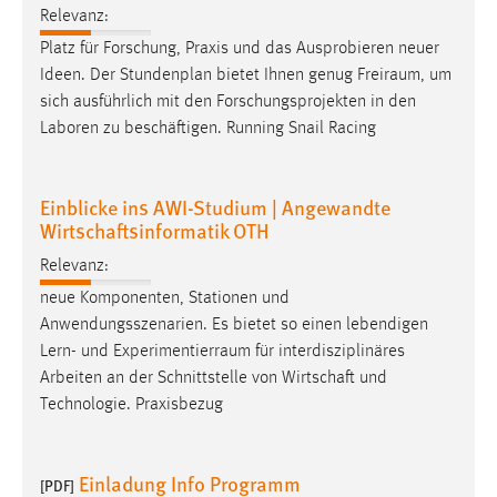
Relevanz:
Conversion-Tracking
Platz für Forschung, Praxis und das Ausprobieren neuer
Cookie Laufzeit:
Ideen. Der Stundenplan bietet Ihnen genug
Freiraum
, um
3 Monate
sich ausführlich mit den Forschungsprojekten in den
Laboren zu beschäftigen. Running Snail Racing
Facebook Pixel
Name:
Einblicke ins AWI-Studium | Angewandte
_fbp
Wirtschaftsinformatik OTH
Anbieter:
Relevanz:
Facebook
neue Komponenten, Stationen und
Anwendungsszenarien. Es bietet so einen lebendigen
Zweck:
Lern- und
Experimentierraum
für interdisziplinäres
Conversion-Tracking
Arbeiten an der Schnittstelle von Wirtschaft und
Cookie Laufzeit:
Technologie. Praxisbezug
3 Monate
Einladung Info Programm
[PDF]