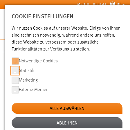
Zum Hauptinhalt springen
MyOTH
Kontakt
DE
COOKIE EINSTELLUNGEN
SUCHE
Wir nutzen Cookies auf unserer Website. Einige von ihnen
sind technisch notwendig, während andere uns helfen,
diese Website zu verbessern oder zusätzliche
JETZT BEWERBEN
Funktionalitäten zur Verfügung zu stellen.
Notwendige Cookies
SUCHE
Statistik
Marketing
FILTER
Externe Medien
Typ
ALLE AUSWÄHLEN
Erstellungsdatum
ABLEHNEN