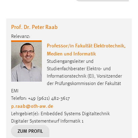
1 Jahr
Performance
Prof. Dr. Peter Raab
Name:
Relevanz:
staticfilecache
Professor/in Fakultät Elektrotechnik,
Medien und Informatik
Zweck:
Für performante Seitenauslieferung wird in diesem Cookie
Studiengangsleiter und
gespeichert, ob man eingeloggt ist.
Studienfachberater Elektro- und
Informationstechnik (EI), Vorsitzender
der Prüfungskommission der Fakultät
Sprachpräferenz
EMI
Name:
Telefon: +49 (9621) 482-3617
site-language-preference
p.raab
@
oth-aw
.
de
Lehrgebiet(e): Embedded Systems Digitaltechnik
Zweck:
Digitaler Systementwurf Informatik 1
Das Cookie speichert die gewählte Sprache der Website.
ZUM PROFIL
Cookie Laufzeit: