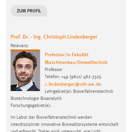
ZUM PROFIL
Cookie Laufzeit:
Max. 13 Monate
Prof. Dr. - Ing. Christoph Lindenberger
MARKETING
Relevanz:
Marketing Cookies werden von Drittanbietern
Professor/in Fakultät
verwendet, um personalisierte Werbung anzuzeigen.
Maschinenbau/Umwelttechnik
Sie tun dies, indem sie Besucher über Websites
Professor
hinweg verfolgen.
Telefon: +49 (9621) 482-3325
c.lindenberger
@
oth-aw
.
de
Google Ads
Lehrgebiet(e): Bioverfahrenstechnik
Name:
Biotechnologie Bioanalytik
_gcl_au
Forschungsgebiet(e):
Anbieter:
Im Labor der Bioverfahrenstechnik werden
Google Ireland Limited
interdisziplinär innovative Bioreaktorsysteme entwickelt
Zweck:
und erforscht. Dabei wird untersucht, wie Licht,