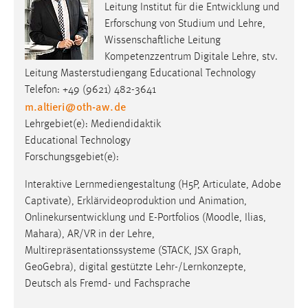
Leitung Institut für die Entwicklung und
Zweck:
Erforschung von Studium und Lehre,
Dieser Cookie ist notwendig um sich an der Website
Wissenschaftliche Leitung
einloggen zu können.
Kompetenzzentrum Digitale Lehre, stv.
Cookie Laufzeit:
Leitung Masterstudiengang Educational Technology
24 Stunden
Telefon: +49 (9621) 482-3641
m.altieri
@
oth-aw
.
de
Lehrgebiet(e): Mediendidaktik
STATISTIK
Educational Technology
Forschungsgebiet(e):
Statistik Cookies erfassen Informationen anonym.
Diese Informationen helfen uns zu verstehen, wie
Interaktive Lernmediengestaltung (H5P, Articulate, Adobe
unsere Besucher unsere Website nutzen.
Captivate), Erklärvideoproduktion und Animation,
Onlinekursentwicklung und E-Portfolios (Moodle, Ilias,
Matomo
Mahara), AR/VR in der Lehre,
Multirepräsentationssysteme (STACK, JSX Graph,
Name:
_pk_ref, _pk_cvar, _pk_id, _pk_ses
GeoGebra), digital gestützte Lehr-/Lernkonzepte,
Deutsch als Fremd- und Fachsprache
Zweck:
Zugriffsstatistik