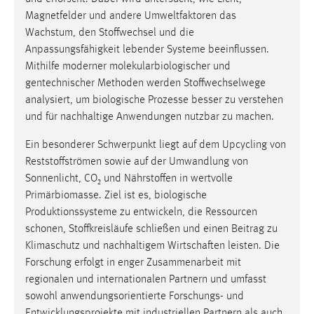
Conversion-Tracking
Magnetfelder und andere Umweltfaktoren das
Wachstum, den Stoffwechsel und die
Cookie Laufzeit:
Anpassungsfähigkeit lebender Systeme beeinflussen.
3 Monate
Mithilfe moderner molekularbiologischer und
gentechnischer Methoden werden Stoffwechselwege
Facebook Pixel
analysiert, um biologische Prozesse besser zu verstehen
und für nachhaltige Anwendungen nutzbar zu machen.
Name:
_fbp
Ein besonderer Schwerpunkt liegt auf dem Upcycling von
Reststoffströmen sowie auf der Umwandlung von
Anbieter:
Sonnenlicht, CO₂ und Nährstoffen in wertvolle
Facebook
Primärbiomasse. Ziel ist es, biologische
Zweck:
Produktionssysteme zu entwickeln, die Ressourcen
Conversion-Tracking
schonen, Stoffkreisläufe schließen und einen Beitrag zu
Klimaschutz und nachhaltigem Wirtschaften leisten. Die
Cookie Laufzeit:
Forschung erfolgt in enger Zusammenarbeit mit
3 Monate
regionalen und internationalen Partnern und umfasst
sowohl anwendungsorientierte Forschungs- und
Entwicklungsprojekte mit industriellen Partnern als auch