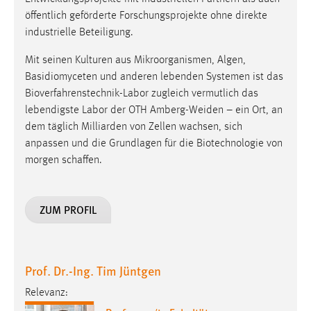
EXTERNE MEDIEN
öffentlich geförderte Forschungsprojekte ohne direkte
Um Inhalte von Videoplattformen und Social Media
industrielle Beteiligung.
Plattformen anzeigen zu können, werden von diesen
Mit seinen Kulturen aus Mikroorganismen, Algen,
externen Medien Cookies gesetzt.
Basidiomyceten und anderen lebenden Systemen ist das
YouTube
Bioverfahrenstechnik-Labor zugleich vermutlich das
lebendigste Labor der OTH Amberg-Weiden – ein Ort, an
dem täglich Milliarden von Zellen wachsen, sich
Vimeo
anpassen und die Grundlagen für die Biotechnologie von
morgen schaffen.
ZUM PROFIL
Prof. Dr.-Ing. Tim Jüntgen
Relevanz: