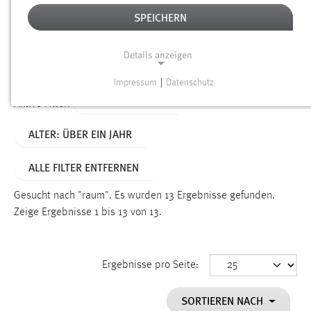
SPEICHERN
Alter
Details anzeigen
SUCHEN
Impressum
|
Datenschutz
NOTWENDIGE COOKIES
TYP: PERSONEN
Aktive Filter:
Notwendige Cookies ermöglichen grundlegende
ALTER: ÜBER EIN JAHR
Funktionen und sind für die einwandfreie Funktion der
Website erforderlich.
ALLE FILTER ENTFERNEN
Einverständnis
Gesucht nach "raum".
Es wurden 13 Ergebnisse gefunden.
Name:
Zeige Ergebnisse 1 bis 13 von 13.
cookie_consent
Zweck:
Ergebnisse pro Seite:
Dieser Cookie speichert die ausgewählten Einverständnis-
Optionen des Benutzers
SORTIEREN NACH
Cookie Laufzeit: