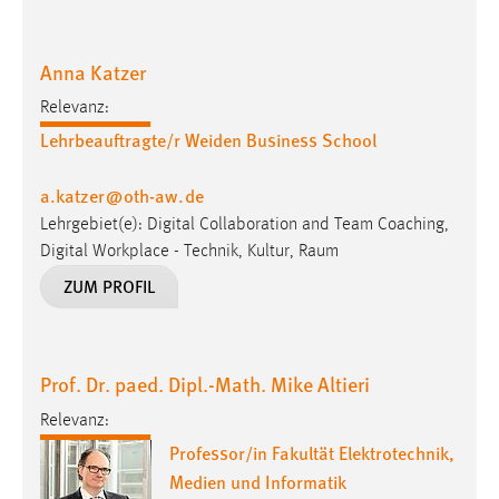
30 Tage
Anna Katzer
Chat
Relevanz:
Name:
Lehrbeauftragte/r Weiden Business School
MibewSessionID, MIBEW_UserID, mibew_locale, mibew-
chat-frame-style-5e9dbeb1811c0446
a.katzer
@
oth-aw
.
de
Zweck:
Lehrgebiet(e): Digital Collaboration and Team Coaching,
Wird benötigt um die Chatfunktion nutzen zu können.
Digital Workplace - Technik, Kultur, Raum
Cookie Laufzeit:
ZUM PROFIL
MibewSessionID, mibew-chat-frame-style-
5e9dbeb1811c0446 = Sitzungslaufzeit, mibew_locale = 3
Jahre, MIBEW_UserID = 1 Jahr
Prof. Dr. paed. Dipl.-Math. Mike Altieri
Login
Relevanz:
Professor/in Fakultät Elektrotechnik,
Name:
fe_user, be_user, be_lastLoginProvider
Medien und Informatik