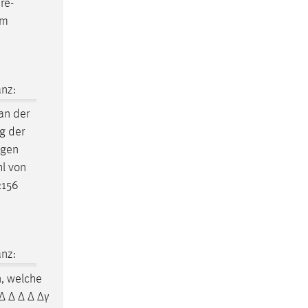
re-
em
nz:
an der
g der
agen
hl von
2156
nz:
n, welche
 ∆ ∆ ∆ ∆ ∆γ