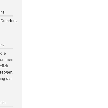
nz:
r Gründung
nz:
 die
o kommen
fizit
gezogen:
ung der
nz: