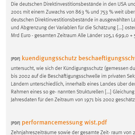
Die deutschen Direktinvestitionsbestände in den USA und
2001 mit einem Zuwachs von 863 % und 753 % weit überdur
deutschen Direktinvestitionsbestände in ausgewählten 
und Abgrenzung der Variablen für die Schätzung [...] os
Mrd Euro - gesamten
Zeitraum
Alle Länder 105,1 699,0 + 
kuendigungsschutz beschaeftigungssch
[PDF]
untersucht, wie sich der Kündigungsschutz (gemessen d
bis 2002 auf die Beschäftigungsschwelle im privaten Sekt
Ländern unterschiedlich, innerhalb eines Landes über de
Rahmen eines so ge- nannten Strukturellen [...] Gleichung 
Jahresdaten für den
Zeitraum
von 1971 bis 2002 geschätz
performancemessung wist.pdf
[PDF]
Zehnjahreszeiträume sowie der gesamte Zeit-
raum
von 2