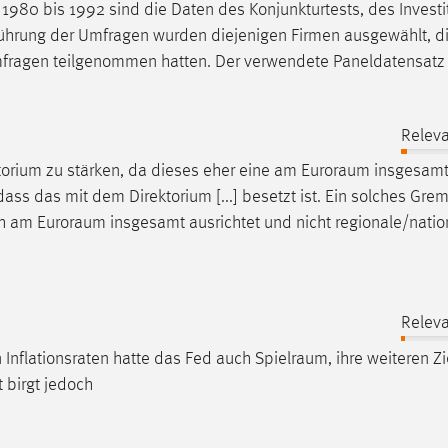
1980 bis 1992 sind die Daten des Konjunkturtests, des Investi
nführung der Umfragen wurden diejenigen Firmen ausgewählt, d
mfragen teilgenommen hatten. Der verwendete Paneldatensatz
Releva
torium zu stärken, da dieses eher eine am
Euroraum
insgesam
 dass das mit dem Direktorium [...] besetzt ist. Ein solches Gre
ich am
Euroraum
insgesamt ausrichtet und nicht regionale/natio
Releva
n Inflationsraten hatte das Fed auch
Spielraum
, ihre weiteren Zi
t birgt jedoch