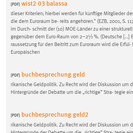
wist2 03 balassa
[PDF]
Matomo
dieser Kriterien; hierbei werden für künftige Mitglieder d
die dem
Euroraum
be- reits angehören.“ (EZB, 2001, S. 11
Name:
_pk_ref, _pk_cvar, _pk_id, _pk_ses
im Durch- schnitt der (10) MOE-Länder zu einer strukturell
Zweck:
Zugriffsstatistik
gegenüber dem
Euro-Raum
von 2–2½ %. (Deutsche [...]
raussetzung für den Beitritt zum
Euroraum
wird die Erfül-
Cookie Laufzeit:
Max. 13 Monate
Europäischen
MARKETING
buchbesprechung geld
[PDF]
Marketing Cookies werden von Drittanbietern
rikanische Geldpolitik. Zu Recht wird der Diskussion um d
verwendet, um personalisierte Werbung anzuzeigen.
Hintergründe der Debatte um die „richtige“ Stra- tegie e
Sie tun dies, indem sie Besucher über Websites
hinweg verfolgen.
buchbesprechung geld2
[PDF]
Google Ads
rikanische Geldpolitik. Zu Recht wird der Diskussion um d
Name:
_gcl_au
Hintergründe der Debatte um die „richtige“ Stra- tegie e