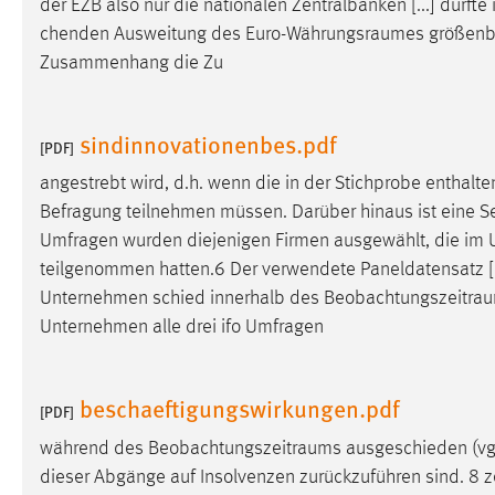
der EZB also nur die nationalen Zentralbanken [...] dürft
in diesem Cookie gespeichert, ob man
chenden Ausweitung des
Euro-Währungsraumes
größenbe
eingeloggt ist.
Zusammenhang die Zu
Sprachpräferenz
sindinnovationenbes.pdf
[PDF]
Name:
site-language-preference
angestrebt wird, d.h. wenn die in der Stichprobe entha
Zweck:
Das Cookie speichert die gewählte
Befragung teilnehmen müssen. Darüber hinaus ist eine Se
Sprache der Website.
Umfragen wurden diejenigen Firmen ausgewählt, die im
Cookie Laufzeit:
30 Tage
teilgenommen hatten.6 Der verwendete Paneldatensatz [..
Unternehmen schied innerhalb des
Beobachtungszeitra
Chat
Unternehmen alle drei ifo Umfragen
Name:
MibewSessionID, MIBEW_UserID,
mibew_locale, mibew-chat-frame-style-
beschaeftigungswirkungen.pdf
[PDF]
5e9dbeb1811c0446
während des
Beobachtungszeitraums
ausgeschieden (vgl
Zweck:
Wird benötigt um die Chatfunktion
dieser Abgänge auf Insolvenzen zurückzuführen sind. 8
z
nutzen zu können.