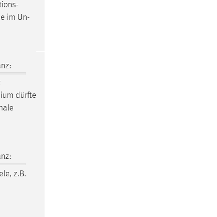
tions-
ie im Un-
nz:
t
mium dürfte
nale
nz:
ele, z.B.