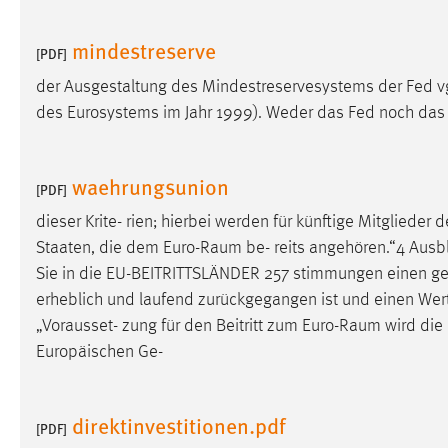
externen Medien Cookies gesetzt.
mindestreserve
[PDF]
YouTube
der Ausgestaltung des Mindestreservesystems der Fed vgl
des Eurosystems im Jahr 1999). Weder das Fed noch das
Vimeo
waehrungsunion
[PDF]
dieser Krite- rien; hierbei werden für künftige Mitglieder 
Staaten, die dem
Euro-Raum
be- reits angehören.“4 Ausb
Sie in die EU-BEITRITTSLÄNDER 257 stimmungen einen g
erheblich und laufend zurückgegangen ist und einen Wer
„Vorausset- zung für den Beitritt zum
Euro-Raum
wird die 
Europäischen Ge-
direktinvestitionen.pdf
[PDF]