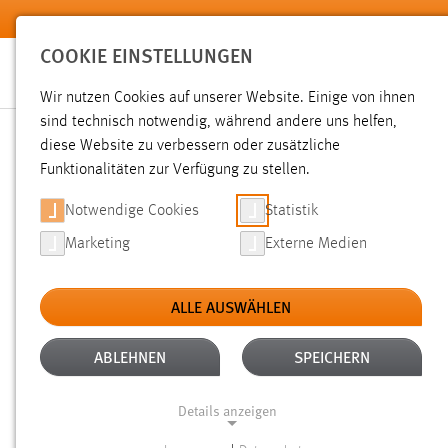
Zum Hauptinhalt springen
COOKIE EINSTELLUNGEN
Wir nutzen Cookies auf unserer Website. Einige von ihnen
sind technisch notwendig, während andere uns helfen,
diese Website zu verbessern oder zusätzliche
SUCHE
Funktionalitäten zur Verfügung zu stellen.
Notwendige Cookies
Statistik
Marketing
Externe Medien
ALLE AUSWÄHLEN
TYP: DATEIEN
ALTER: ÜBER EIN JAHR
Aktive Filter:
ABLEHNEN
SPEICHERN
Gesucht nach "raum".
Es wurden 1268 Ergebnisse gefunde
Details anzeigen