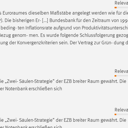
Releva
es
Euroraumes
dieselben Maßstäbe angelegt werden wie für die
7). Die bisherigen Er- [...] Bundesbank für den
Zeitraum
von 19
 beding- ten Inflationsrate aufgrund von Produktivitätsuntersch
 Bezug genom- men. Es wurde folgende Schlussfolgerung gezog
 lung der Konvergenzkriterien sein. Der Vertrag zur Grün- dung 
Releva
ie „Zwei- Säulen-Strategie“ der EZB breiter
Raum
gewährt. Die
iner Notenbank erschließen sich
Releva
ie „Zwei- Säulen-Strategie“ der EZB breiter
Raum
gewährt. Die
iner Notenbank erschließen sich