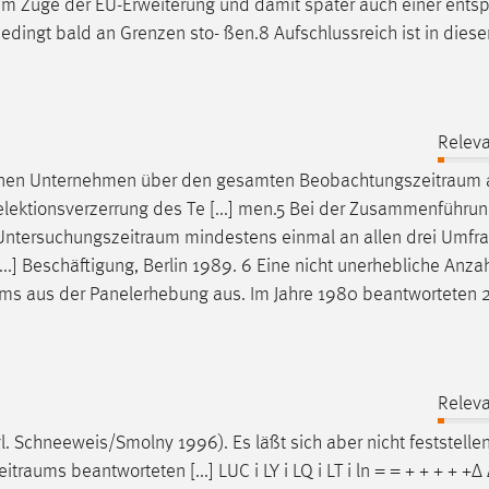
e im Zuge der EU-Erweiterung und damit später auch einer entsp
dingt bald an Grenzen sto- ßen.8 Aufschlussreich ist in dies
Releva
ltenen Unternehmen über den gesamten
Beobachtungszeitraum
lektionsverzerrung des Te [...] men.5 Bei der Zusammenführun
Untersuchungszeitraum
mindestens einmal an allen drei Umfr
.] Beschäftigung, Berlin 1989. 6 Eine nicht unerhebliche Anza
ums
aus der Panelerhebung aus. Im Jahre 1980 beantworteten 
Releva
. Schneeweis/Smolny 1996). Es läßt sich aber nicht feststelle
eitraums
beantworteten [...] LUC i LY i LQ i LT i ln = = + + + + +∆