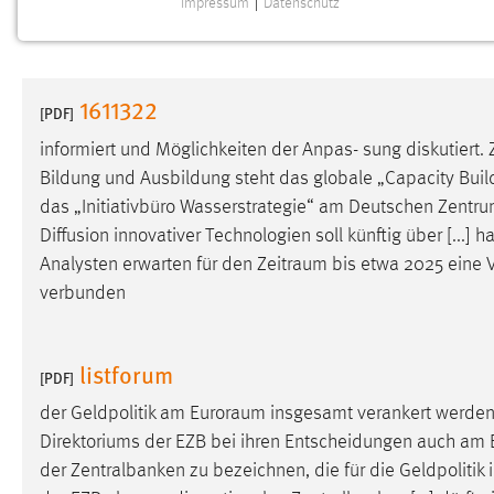
Impressum
|
Datenschutz
NOTWENDIGE COOKIES
Notwendige Cookies ermöglichen grundlegende
Funktionen und sind für die einwandfreie Funktion der
1611322
Website erforderlich.
[PDF]
informiert und Möglichkeiten der Anpas- sung diskutiert. Z
Einverständnis
Bildung und Ausbildung steht das globale „Capacity Bui
das „Initiativbüro Wasserstrategie“ am Deutschen Zentru
Name:
cookie_consent
Diffusion innovativer Technologien soll künftig über [...]
Zweck:
Dieser Cookie speichert die
Analysten erwarten für den
Zeitraum
bis etwa 2025 eine 
ausgewählten Einverständnis-Optionen
verbunden
des Benutzers
Cookie Laufzeit:
1 Jahr
listforum
[PDF]
Performance
der Geldpolitik am
Euroraum
insgesamt verankert werden. 
Direktoriums der EZB bei ihren Entscheidungen auch am
Name:
staticfilecache
der Zentralbanken zu bezeichnen, die für die Geldpolitik
Zweck:
Für performante Seitenauslieferung wird