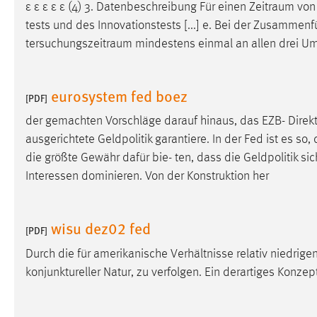
ε ε ε ε ε (4) 3. Datenbeschreibung Für einen
Zeitraum
von 
Cookie Laufzeit:
MibewSessionID, mibew-chat-frame-
tests und des Innovationstests [...] e. Bei der Zusamme
style-5e9dbeb1811c0446 =
tersuchungszeitraum
mindestens einmal an allen drei U
Sitzungslaufzeit, mibew_locale = 3
Jahre, MIBEW_UserID = 1 Jahr
eurosystem fed boez
[PDF]
Login
der gemachten Vorschläge darauf hinaus, das EZB- Direk
Name:
fe_user, be_user, be_lastLoginProvider
ausgerichtete Geldpolitik garantiere. In der Fed ist es so,
Zweck:
die größte Gewähr dafür bie- ten, dass die Geldpolitik s
Dieser Cookie ist notwendig um sich an
der Website einloggen zu können.
Interessen dominieren. Von der Konstruktion her
Cookie Laufzeit:
24 Stunden
wisu dez02 fed
[PDF]
Durch die für amerikanische Verhältnisse relativ niedrige
STATISTIK
konjunktureller Natur, zu verfolgen. Ein derartiges Konzep
Statistik Cookies erfassen Informationen anonym.
Diese Informationen helfen uns zu verstehen, wie
unsere Besucher unsere Website nutzen.