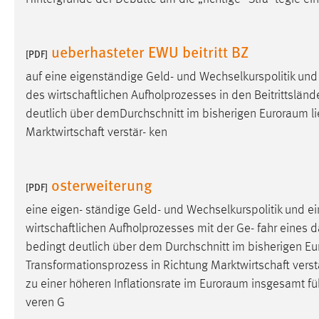
Anbieter:
Google Ireland Limited
Zweck:
Conversion-Tracking
ueberhasteter EWU beitritt BZ
[PDF]
Cookie Laufzeit:
3 Monate
auf eine eigenständige Geld- und Wechselkurspolitik und 
des wirtschaftlichen Aufholprozesses in den Beitrittsländern
Facebook Pixel
deutlich über demDurchschnitt im bisherigen
Euroraum
li
Marktwirtschaft verstär- ken
Name:
_fbp
Anbieter:
Facebook
osterweiterung
[PDF]
Zweck:
Conversion-Tracking
eine eigen- ständige Geld- und Wechselkurspolitik und ei
Cookie Laufzeit:
3 Monate
wirtschaftlichen Aufholprozesses mit der Ge- fahr eines da
bedingt deutlich über dem Durchschnitt im bisherigen
Eu
Transformationsprozess in Richtung Marktwirtschaft verstä
EXTERNE MEDIEN
zu einer höheren Inflationsrate im
Euroraum
insgesamt führ
Um Inhalte von Videoplattformen und Social Media
veren G
Plattformen anzeigen zu können, werden von diesen