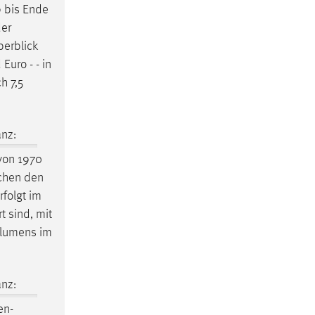
 bis Ende
der
berblick
uro - - in
h 7,5
nz:
on 1970
schen den
rfolgt im
t sind, mit
olumens im
nz:
en-