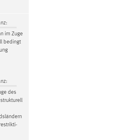
nz:
nn im Zuge
ll bedingt
tung
nz:
uge des
strukturell
edsländern
strikti-