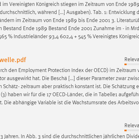
 im Vereinigten Königreich stiegen im
Zeitraum
von Ende 1989
chschnittlich, während [...] Ausgaben). Tab. 1: Entwicklung 
Ländern im
Zeitraum
von Ende 1989 bis Ende 2001 3. Literaturü
ten Bestand Ende 1989 Bestand Ende 2001 Zunahme im - in Mrd E
565 % Industrieländer 93,4 602,4 + 545 % Vereinigtes Königreic
welle.pdf
Releva
urch den Employment Protection Index der OECD) im
Zeitraum
v
or ausgewirkt hat. Die Beschä [...] dieser Parameter zwar zwi
n Schätz-
zeitraum
aber praktisch konstant ist. Die Schätzung e
(3) haben wir für die 17 OECD-Länder, die in Tabelle1 aufgeführ
t. Die abhängige Variable ist die Wachstumsrate des Arbeitsv
Releva
3 Jahren. In Abb. 3 sind die durchschnittlichen jährlichen Divid