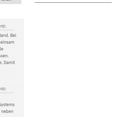
nz:
and. Bei
emeinsam
le
ssen.
e. Damit
nz:
 Systems
n neben