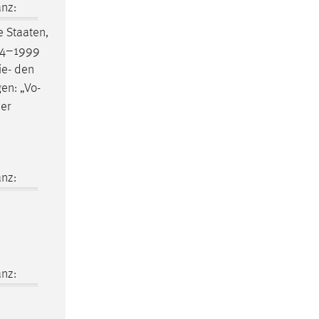
nz:
 Staaten,
94–1999
ie- den
en: „Vo-
der
nz:
nz: