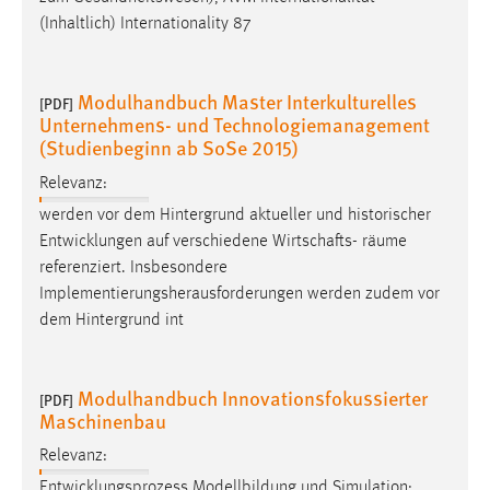
Conversion-Tracking
(Inhaltlich) Internationality 87
Cookie Laufzeit:
3 Monate
Modulhandbuch Master Interkulturelles
[PDF]
Unternehmens- und Technologiemanagement
(Studienbeginn ab SoSe 2015)
Facebook Pixel
Relevanz:
Name:
werden vor dem Hintergrund aktueller und historischer
_fbp
Entwicklungen auf verschiedene Wirtschafts-
räume
Anbieter:
referenziert. Insbesondere
Facebook
Implementierungsherausforderungen werden zudem vor
dem Hintergrund int
Zweck:
Conversion-Tracking
Cookie Laufzeit:
Modulhandbuch Innovationsfokussierter
[PDF]
3 Monate
Maschinenbau
Relevanz:
Entwicklungsprozess Modellbildung und Simulation: