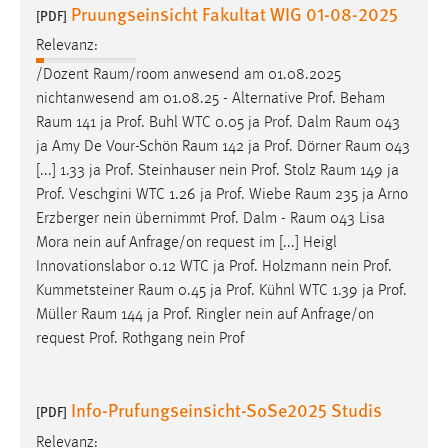
Pruungseinsicht Fakultat WIG 01-08-2025
[PDF]
Relevanz:
/Dozent
Raum/room
anwesend am 01.08.2025
nichtanwesend am 01.08.25 - Alternative Prof. Beham
Raum
141 ja Prof. Buhl WTC 0.05 ja Prof. Dalm
Raum
043
ja Amy De Vour-Schön
Raum
142 ja Prof. Dörner
Raum
043
[...] 1.33 ja Prof. Steinhauser nein Prof. Stolz
Raum
149 ja
Prof. Veschgini WTC 1.26 ja Prof. Wiebe
Raum
235 ja Arno
Erzberger nein übernimmt Prof. Dalm -
Raum
043 Lisa
Mora nein auf Anfrage/on request im [...] Heigl
Innovationslabor 0.12 WTC ja Prof. Holzmann nein Prof.
Kummetsteiner
Raum
0.45 ja Prof. Kühnl WTC 1.39 ja Prof.
Müller
Raum
144 ja Prof. Ringler nein auf Anfrage/on
request Prof. Rothgang nein Prof
Info-Prufungseinsicht-SoSe2025 Studis
[PDF]
Relevanz: