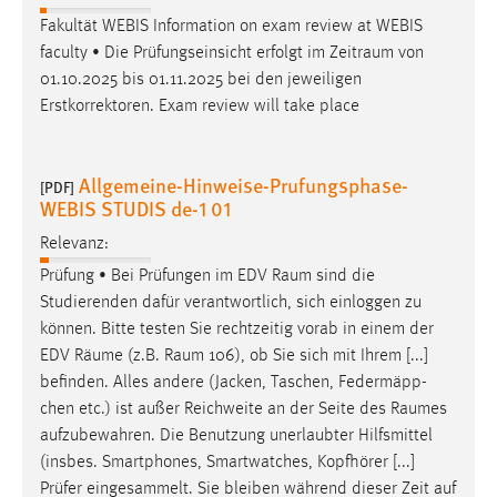
Fakultät WEBIS Information on exam review at WEBIS
faculty • Die Prüfungseinsicht erfolgt im
Zeitraum
von
01.10.2025 bis 01.11.2025 bei den jeweiligen
Erstkorrektoren. Exam review will take place
Allgemeine-Hinweise-Prufungsphase-
[PDF]
WEBIS STUDIS de-1 01
Relevanz:
Prüfung • Bei Prüfungen im EDV
Raum
sind die
Studierenden dafür verantwortlich, sich einloggen zu
können. Bitte testen Sie rechtzeitig vorab in einem der
EDV
Räume
(z.B.
Raum
106), ob Sie sich mit Ihrem [...]
befinden. Alles andere (Jacken, Taschen, Federmäpp-
chen etc.) ist außer Reichweite an der Seite des
Raumes
aufzubewahren. Die Benutzung unerlaubter Hilfsmittel
(insbes. Smartphones, Smartwatches, Kopfhörer [...]
Prüfer eingesammelt. Sie bleiben während dieser Zeit auf