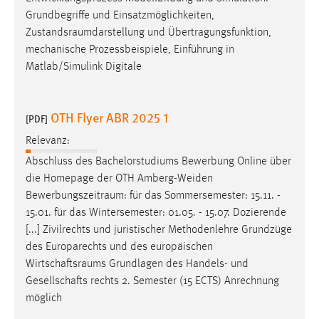
EXTERNE MEDIEN
Grundbegriffe und Einsatzmöglichkeiten,
Um Inhalte von Videoplattformen und Social Media
Zustandsraumdarstellung
und Übertragungsfunktion,
Plattformen anzeigen zu können, werden von diesen
mechanische Prozessbeispiele, Einführung in
externen Medien Cookies gesetzt.
Matlab/Simulink Digitale
YouTube
OTH Flyer ABR 2025 1
[PDF]
Vimeo
Relevanz:
Abschluss des Bachelorstudiums Bewerbung Online über
die Homepage der OTH Amberg-Weiden
Bewerbungszeitraum
: für das Sommersemester: 15.11. -
15.01. für das Wintersemester: 01.05. - 15.07. Dozierende
[...] Zivilrechts und juristischer Methodenlehre Grundzüge
des Europarechts und des europäischen
Wirtschaftsraums
Grundlagen des Handels- und
Gesellschafts rechts 2. Semester (15 ECTS) Anrechnung
möglich