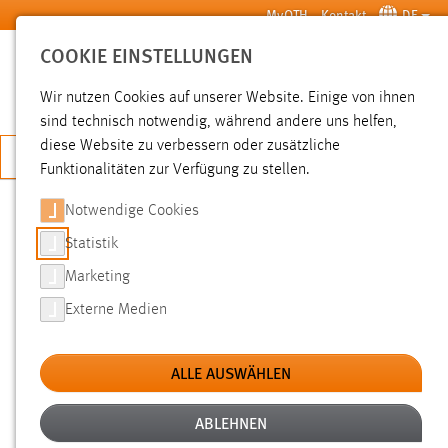
Zum Hauptinhalt springen
MyOTH
Kontakt
DE
COOKIE EINSTELLUNGEN
SUCHE
Wir nutzen Cookies auf unserer Website. Einige von ihnen
sind technisch notwendig, während andere uns helfen,
diese Website zu verbessern oder zusätzliche
JETZT BEWERBEN
Funktionalitäten zur Verfügung zu stellen.
Notwendige Cookies
SUCHE
Statistik
Marketing
FILTER
Externe Medien
Typ
ALLE AUSWÄHLEN
Erstellungsdatum
ABLEHNEN