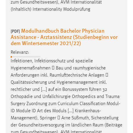
zum Gesundheitswesen), AVM Internationalität
(Inhaltlich) Internationality Modulprüfung
Cookie Laufzeit:
Max. 13 Monate
Modulhandbuch Bachelor Physician
[PDF]
Assistance - Arztassistenz (Studienbeginn vor
MARKETING
dem Wintersemester 2021/22)
Marketing Cookies werden von Drittanbietern
Relevanz:
verwendet, um personalisierte Werbung anzuzeigen.
Infektionen, Infektionsschutz und spezielle
Sie tun dies, indem sie Besucher über Websites
Hygienemaßnahmen  Bau und
raumhygienische
hinweg verfolgen.
Anforderungen inkl.
Raumlufttechnische
Anlagen 
Qualitätssicherung und Hygienemanagement inkl.
Google Ads
rechtlicher und [...] auf ein Bonussystem führen 32
Orthopädie und Unfallchirurgie Orthopedics and
Trauma
Name:
Surgery Zuordnung zum Curriculum Classification Modul-
_gcl_au
ID Module ID Art des Moduls [...] Krankenhaus-
Anbieter:
Management), Springer  Arne Süßmuth, Sicherstellung
Google Ireland Limited
der Gesundheitsversorgung im ländlichen
Raum
(Beiträge
Zweck:
zum Gesundheitswesen), AVM Internationalität