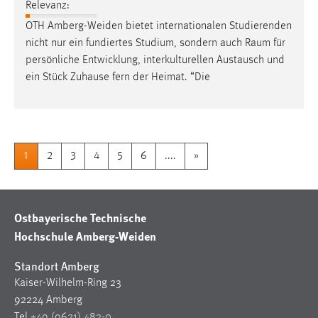
Relevanz:
OTH Amberg-Weiden bietet internationalen Studierenden
nicht nur ein fundiertes Studium, sondern auch
Raum
für
persönliche Entwicklung, interkulturellen Austausch und
ein Stück Zuhause fern der Heimat. “Die
1
2
3
4
5
6
....
»
Ostbayerische Technische
Hochschule Amberg-Weiden
Standort Amberg
Kaiser-Wilhelm-Ring 23
92224 Amberg
Tel
+49 (9621) 482-0