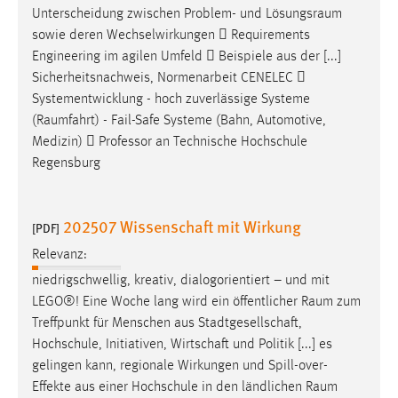
Unterscheidung zwischen Problem- und
Lösungsraum
sowie deren Wechselwirkungen  Requirements
Engineering im agilen Umfeld  Beispiele aus der [...]
Sicherheitsnachweis, Normenarbeit CENELEC 
Systementwicklung - hoch zuverlässige Systeme
(
Raumfahrt
) - Fail-Safe Systeme (Bahn, Automotive,
Medizin)  Professor an Technische Hochschule
Regensburg
202507 Wissenschaft mit Wirkung
[PDF]
Relevanz:
niedrigschwellig, kreativ, dialogorientiert – und mit
LEGO®! Eine Woche lang wird ein öffentlicher
Raum
zum
Treffpunkt für Menschen aus Stadtgesellschaft,
Hochschule, Initiativen, Wirtschaft und Politik [...] es
gelingen kann, regionale Wirkungen und Spill-over-
Effekte aus einer Hochschule in den ländlichen
Raum