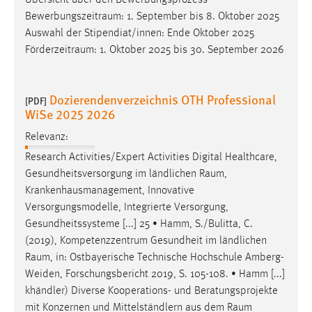
Übersicht über den Bewerbungsprozess
30 Tage
Bewerbungszeitraum
: 1. September bis 8. Oktober 2025
Auswahl der Stipendiat/innen: Ende Oktober 2025
Chat
Förderzeitraum
: 1. Oktober 2025 bis 30. September 2026
Name:
MibewSessionID, MIBEW_UserID, mibew_locale, mibew-
Dozierendenverzeichnis OTH Professional
[PDF]
chat-frame-style-5e9dbeb1811c0446
WiSe 2025 2026
Zweck:
Relevanz:
Wird benötigt um die Chatfunktion nutzen zu können.
Research Activities/Expert Activities Digital Healthcare,
Cookie Laufzeit:
Gesundheitsversorgung im ländlichen
Raum
,
MibewSessionID, mibew-chat-frame-style-
Krankenhausmanagement, Innovative
5e9dbeb1811c0446 = Sitzungslaufzeit, mibew_locale = 3
Versorgungsmodelle, Integrierte Versorgung,
Jahre, MIBEW_UserID = 1 Jahr
Gesundheitssysteme [...] 25 • Hamm, S./Bulitta, C.
(2019), Kompetenzzentrum Gesundheit im ländlichen
Login
Raum
, in: Ostbayerische Technische Hochschule Amberg-
Weiden, Forschungsbericht 2019, S. 105-108. • Hamm [...]
Name:
khändler) Diverse Kooperations- und Beratungsprojekte
fe_user, be_user, be_lastLoginProvider
mit Konzernen und Mittelständlern aus dem
Raum