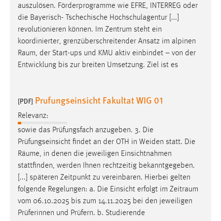
auszulösen. Förderprogramme wie EFRE, INTERREG oder
die Bayerisch- Tschechische Hochschulagentur [...]
revolutionieren können. Im Zentrum steht ein
koordinierter, grenzüberschreitender Ansatz im alpinen
Raum
, der Start-ups und KMU aktiv einbindet – von der
Entwicklung bis zur breiten Umsetzung. Ziel ist es
Prufungseinsicht Fakultat WIG 01
[PDF]
Relevanz:
sowie das Prüfungsfach anzugeben. 3. Die
Prüfungseinsicht findet an der OTH in Weiden statt. Die
Räume
, in denen die jeweiligen Einsichtnahmen
stattfinden, werden Ihnen rechtzeitig bekanntgegeben.
[...] späteren Zeitpunkt zu vereinbaren. Hierbei gelten
folgende Regelungen: a. Die Einsicht erfolgt im
Zeitraum
vom 06.10.2025 bis zum 14.11.2025 bei den jeweiligen
Prüferinnen und Prüfern. b. Studierende