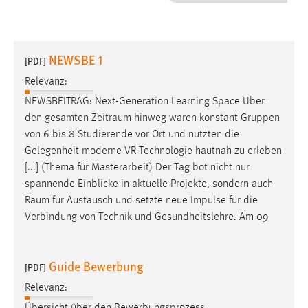
1 Jahr
Performance
NEWSBE 1
[PDF]
Name:
Relevanz:
staticfilecache
NEWSBEITRAG: Next-Generation Learning Space Über
den gesamten
Zeitraum
hinweg waren konstant Gruppen
Zweck:
von 6 bis 8 Studierende vor Ort und nutzten die
Für performante Seitenauslieferung wird in diesem Cookie
gespeichert, ob man eingeloggt ist.
Gelegenheit moderne VR-Technologie hautnah zu erleben
[...] (Thema für Masterarbeit) Der Tag bot nicht nur
spannende Einblicke in aktuelle Projekte, sondern auch
Sprachpräferenz
Raum
für Austausch und setzte neue Impulse für die
Name:
Verbindung von Technik und Gesundheitslehre. Am 09
site-language-preference
Zweck:
Guide Bewerbung
[PDF]
Das Cookie speichert die gewählte Sprache der Website.
Relevanz:
Cookie Laufzeit: