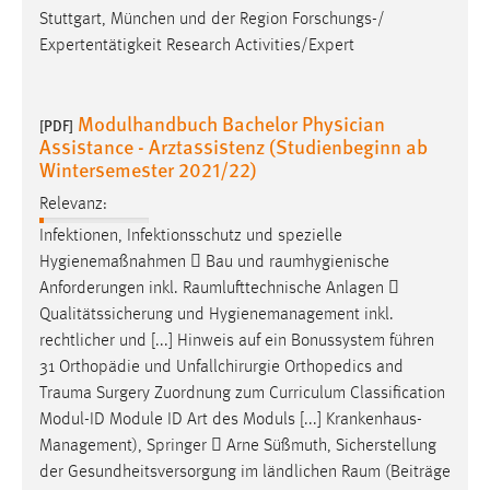
Zweck:
Stuttgart, München und der Region Forschungs-/
Dieser Cookie ist notwendig um sich an der Website
Expertentätigkeit Research Activities/Expert
einloggen zu können.
Cookie Laufzeit:
Modulhandbuch Bachelor Physician
[PDF]
24 Stunden
Assistance - Arztassistenz (Studienbeginn ab
Wintersemester 2021/22)
Relevanz:
STATISTIK
Infektionen, Infektionsschutz und spezielle
Statistik Cookies erfassen Informationen anonym.
Hygienemaßnahmen  Bau und
raumhygienische
Diese Informationen helfen uns zu verstehen, wie
Anforderungen inkl.
Raumlufttechnische
Anlagen 
unsere Besucher unsere Website nutzen.
Qualitätssicherung und Hygienemanagement inkl.
rechtlicher und [...] Hinweis auf ein Bonussystem führen
Matomo
31 Orthopädie und Unfallchirurgie Orthopedics and
Trauma
Surgery Zuordnung zum Curriculum Classification
Name:
Modul-ID Module ID Art des Moduls [...] Krankenhaus-
_pk_ref, _pk_cvar, _pk_id, _pk_ses
Management), Springer  Arne Süßmuth, Sicherstellung
Zweck:
der Gesundheitsversorgung im ländlichen
Raum
(Beiträge
Zugriffsstatistik