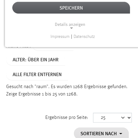
SPEICHERN
Alter
Details anzeigen
SUCHEN
Impressum
|
Datenschutz
NOTWENDIGE COOKIES
TYP: DATEIEN
Aktive Filter:
Notwendige Cookies ermöglichen grundlegende
ALTER: ÜBER EIN JAHR
Funktionen und sind für die einwandfreie Funktion der
Website erforderlich.
ALLE FILTER ENTFERNEN
Einverständnis
Gesucht nach "raum".
Es wurden 1268 Ergebnisse gefunden.
Name:
Zeige Ergebnisse 1 bis 25 von 1268.
cookie_consent
Zweck:
Ergebnisse pro Seite:
Dieser Cookie speichert die ausgewählten Einverständnis-
Optionen des Benutzers
SORTIEREN NACH
Cookie Laufzeit: