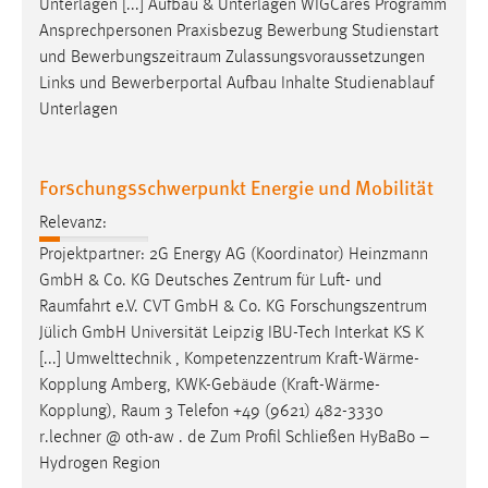
Unterlagen [...] Aufbau & Unterlagen WIGCares Programm
Ansprechpersonen Praxisbezug Bewerbung Studienstart
und
Bewerbungszeitraum
Zulassungsvoraussetzungen
Links und Bewerberportal Aufbau Inhalte Studienablauf
Unterlagen
Forschungsschwerpunkt Energie und Mobilität
Relevanz:
Projektpartner: 2G Energy AG (Koordinator) Heinzmann
GmbH & Co. KG Deutsches Zentrum für Luft- und
Raumfahrt
e.V. CVT GmbH & Co. KG Forschungszentrum
Jülich GmbH Universität Leipzig IBU-Tech Interkat KS K
[...] Umwelttechnik , Kompetenzzentrum Kraft-Wärme-
Kopplung Amberg, KWK-Gebäude (Kraft-Wärme-
Kopplung),
Raum
3 Telefon +49 (9621) 482-3330
r.lechner @ oth-aw . de Zum Profil Schließen HyBaBo –
Hydrogen Region