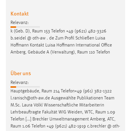
Conversion-Tracking
Kontakt
Cookie Laufzeit:
Relevanz:
3 Monate
k (Geb. D),
Raum
153 Telefon +49 (9621) 482-3326
b.seidel @ oth-aw . de Zum Profil Schließen Luisa
Facebook Pixel
Hoffmann Kontakt Luisa Hoffmann International Office
Name:
Amberg, Gebäude A (Verwaltung),
Raum
110 Telefon
_fbp
Anbieter:
Über uns
Facebook
Relevanz:
Zweck:
Hauptgebäude,
Raum
214 Telefon+49 (961) 382-1322
Conversion-Tracking
l.ranisch@oth-aw.de Ausgewählte Publikationen Team
Cookie Laufzeit:
M.Sc. Laura Völkl Wissenschaftliche Mitarbeiterin
3 Monate
Lehrbeauftragte Fakultät WIG Weiden, WTC,
Raum
1.09
Telefon [...] Brechler Umweltmanagement Amberg, ATC,
Raum
1.06 Telefon +49 (9621) 482-1919 c.brechler @ oth-