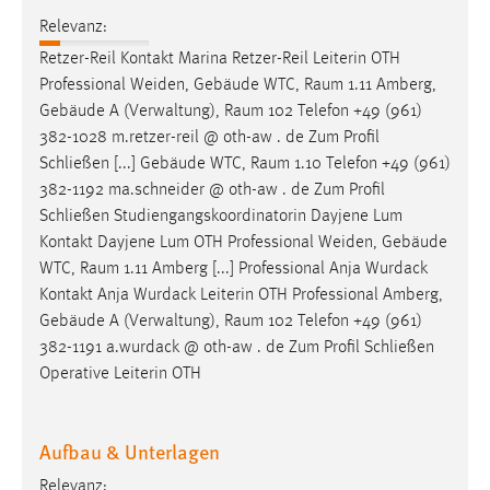
Zweck:
Relevanz:
Dieser Cookie ist notwendig um sich an der Website
Retzer-Reil Kontakt Marina Retzer-Reil Leiterin OTH
einloggen zu können.
Professional Weiden, Gebäude WTC,
Raum
1.11 Amberg,
Cookie Laufzeit:
Gebäude A (Verwaltung),
Raum
102 Telefon +49 (961)
24 Stunden
382-1028 m.retzer-reil @ oth-aw . de Zum Profil
Schließen [...] Gebäude WTC,
Raum
1.10 Telefon +49 (961)
382-1192 ma.schneider @ oth-aw . de Zum Profil
STATISTIK
Schließen Studiengangskoordinatorin Dayjene Lum
Kontakt Dayjene Lum OTH Professional Weiden, Gebäude
Statistik Cookies erfassen Informationen anonym.
WTC,
Raum
1.11 Amberg [...] Professional Anja Wurdack
Diese Informationen helfen uns zu verstehen, wie
Kontakt Anja Wurdack Leiterin OTH Professional Amberg,
unsere Besucher unsere Website nutzen.
Gebäude A (Verwaltung),
Raum
102 Telefon +49 (961)
382-1191 a.wurdack @ oth-aw . de Zum Profil Schließen
Matomo
Operative Leiterin OTH
Name:
_pk_ref, _pk_cvar, _pk_id, _pk_ses
Aufbau & Unterlagen
Zweck:
Relevanz:
Zugriffsstatistik