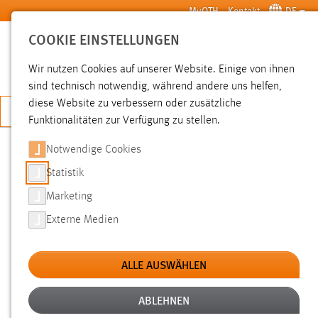
Zum Hauptinhalt springen
MyOTH
Kontakt
DE
COOKIE EINSTELLUNGEN
SUCHE
Wir nutzen Cookies auf unserer Website. Einige von ihnen
sind technisch notwendig, während andere uns helfen,
diese Website zu verbessern oder zusätzliche
JETZT BEWERBEN
Funktionalitäten zur Verfügung zu stellen.
Notwendige Cookies
SUCHE
Statistik
Marketing
FILTER
Externe Medien
Typ
ALLE AUSWÄHLEN
Erstellungsdatum
ABLEHNEN