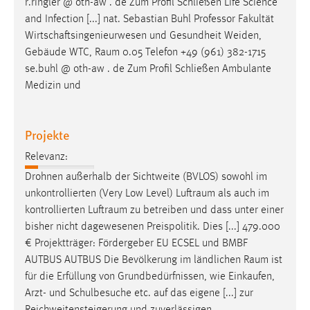
r.ringler @ oth-aw . de Zum Profil Schließen Life Science
and Infection [...] nat. Sebastian Buhl Professor Fakultät
Wirtschaftsingenieurwesen und Gesundheit Weiden,
Gebäude WTC,
Raum
0.05 Telefon +49 (961) 382-1715
se.buhl @ oth-aw . de Zum Profil Schließen Ambulante
Medizin und
Projekte
Relevanz:
Drohnen außerhalb der Sichtweite (BVLOS) sowohl im
unkontrollierten (Very Low Level)
Luftraum
als auch im
kontrollierten
Luftraum
zu betreiben und dass unter einer
bisher nicht dagewesenen Preispolitik. Dies [...] 479.000
€ Projektträger: Fördergeber EU ECSEL und BMBF
AUTBUS AUTBUS Die Bevölkerung im ländlichen
Raum
ist
für die Erfüllung von Grundbedürfnissen, wie Einkaufen,
Arzt- und Schulbesuche etc. auf das eigene [...] zur