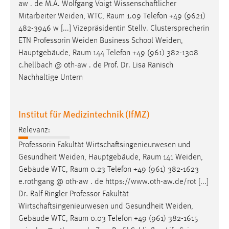
EXTERNE MEDIEN
aw . de M.A. Wolfgang Voigt Wissenschaftlicher
Mitarbeiter Weiden, WTC,
Raum
1.09 Telefon +49 (9621)
Um Inhalte von Videoplattformen und Social Media
482-3946 w [...] Vizepräsidentin Stellv. Clustersprecherin
Plattformen anzeigen zu können, werden von diesen
ETN Professorin Weiden Business School Weiden,
externen Medien Cookies gesetzt.
Hauptgebäude,
Raum
144 Telefon +49 (961) 382-1308
c.hellbach @ oth-aw . de Prof. Dr. Lisa Ranisch
YouTube
Nachhaltige Untern
Vimeo
Institut für Medizintechnik (IfMZ)
Relevanz:
Professorin Fakultät Wirtschaftsingenieurwesen und
Gesundheit Weiden, Hauptgebäude,
Raum
141 Weiden,
Gebäude WTC,
Raum
0.23 Telefon +49 (961) 382-1623
e.rothgang @ oth-aw . de https://www.oth-aw.de/rot [...]
Dr. Ralf Ringler Professor Fakultät
Wirtschaftsingenieurwesen und Gesundheit Weiden,
Gebäude WTC,
Raum
0.03 Telefon +49 (961) 382-1615