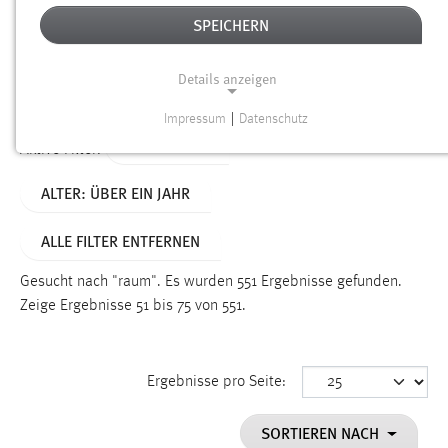
SPEICHERN
Alter
Details anzeigen
SUCHEN
Impressum
|
Datenschutz
NOTWENDIGE COOKIES
TYP: SEITEN
Aktive Filter:
Notwendige Cookies ermöglichen grundlegende
ALTER: ÜBER EIN JAHR
Funktionen und sind für die einwandfreie Funktion der
Website erforderlich.
ALLE FILTER ENTFERNEN
Einverständnis
Gesucht nach "raum".
Es wurden 551 Ergebnisse gefunden.
Name:
Zeige Ergebnisse 51 bis 75 von 551.
cookie_consent
Zweck:
Ergebnisse pro Seite:
Dieser Cookie speichert die ausgewählten Einverständnis-
Optionen des Benutzers
SORTIEREN NACH
Cookie Laufzeit: