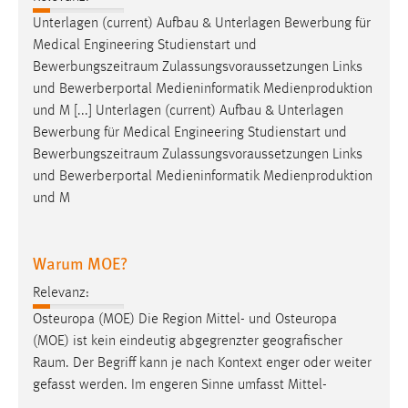
Unterlagen (current) Aufbau & Unterlagen Bewerbung für
Cookie Laufzeit:
Medical Engineering Studienstart und
Max. 13 Monate
Bewerbungszeitraum
Zulassungsvoraussetzungen Links
und Bewerberportal Medieninformatik Medienproduktion
und M [...] Unterlagen (current) Aufbau & Unterlagen
MARKETING
Bewerbung für Medical Engineering Studienstart und
Marketing Cookies werden von Drittanbietern
Bewerbungszeitraum
Zulassungsvoraussetzungen Links
verwendet, um personalisierte Werbung anzuzeigen.
und Bewerberportal Medieninformatik Medienproduktion
Sie tun dies, indem sie Besucher über Websites
und M
hinweg verfolgen.
Warum MOE?
Google Ads
Relevanz:
Name:
Osteuropa (MOE) Die Region Mittel- und Osteuropa
_gcl_au
(MOE) ist kein eindeutig abgegrenzter geografischer
Anbieter:
Raum
. Der Begriff kann je nach Kontext enger oder weiter
Google Ireland Limited
gefasst werden. Im engeren Sinne umfasst Mittel-
Zweck: