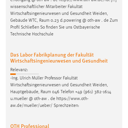
e.rothgang @ oth-aw . de https://www.oth-aw.de/rot [...]
30 Tage
wissenschaftlicher Mitarbeiter Fakultät
Wirtschaftsingenieurwesen und Gesundheit Weiden,
Chat
Gebäude WTC,
Raum
0.23 d.powering @ oth-aw . de Zum
Profil Schließen So finden Sie uns Ostbayerische
Name:
Technische Hochschule
MibewSessionID, MIBEW_UserID, mibew_locale, mibew-
chat-frame-style-5e9dbeb1811c0446
Zweck:
Das Labor Fabrikplanung der Fakultät
Wird benötigt um die Chatfunktion nutzen zu können.
Wirtschaftsingenieurwesen und Gesundheit
Cookie Laufzeit:
Relevanz:
MibewSessionID, mibew-chat-frame-style-
-Ing. Ulrich Müller Professor Fakultät
5e9dbeb1811c0446 = Sitzungslaufzeit, mibew_locale = 3
Wirtschaftsingenieurwesen und Gesundheit Weiden,
Jahre, MIBEW_UserID = 1 Jahr
Hauptgebäude,
Raum
046 Telefon +49 (961) 382-1614
u.mueller @ oth-aw . de https://www.oth-
Login
aw.de/mueller/ueber/ Sprechzeiten:
Name:
fe_user, be_user, be_lastLoginProvider
OTH Professional