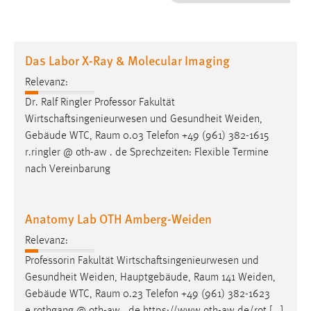
1 Jahr
Performance
Das Labor X-Ray & Molecular Imaging
Name:
Relevanz:
staticfilecache
Dr. Ralf Ringler Professor Fakultät
Wirtschaftsingenieurwesen und Gesundheit Weiden,
Zweck:
Gebäude WTC,
Raum
0.03 Telefon +49 (961) 382-1615
Für performante Seitenauslieferung wird in diesem Cookie
gespeichert, ob man eingeloggt ist.
r.ringler @ oth-aw . de Sprechzeiten: Flexible Termine
nach Vereinbarung
Sprachpräferenz
Anatomy Lab OTH Amberg-Weiden
Name:
site-language-preference
Relevanz:
Zweck:
Professorin Fakultät Wirtschaftsingenieurwesen und
Das Cookie speichert die gewählte Sprache der Website.
Gesundheit Weiden, Hauptgebäude,
Raum
141 Weiden,
Gebäude WTC,
Raum
0.23 Telefon +49 (961) 382-1623
Cookie Laufzeit: