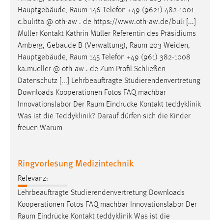
Zweck:
Hauptgebäude,
Raum
146 Telefon +49 (9621) 482-1001
Dieser Cookie ist notwendig um sich an der Website
c.bulitta @ oth-aw . de https://www.oth-aw.de/buli [...]
einloggen zu können.
Müller Kontakt Kathrin Müller Referentin des Präsidiums
Amberg, Gebäude B (Verwaltung),
Raum
203 Weiden,
Cookie Laufzeit:
Hauptgebäude,
Raum
145 Telefon +49 (961) 382-1008
24 Stunden
ka.mueller @ oth-aw . de Zum Profil Schließen
Datenschutz [...] Lehrbeauftragte Studierendenvertretung
Downloads Kooperationen Fotos FAQ machbar
STATISTIK
Innovationslabor Der
Raum
Eindrücke Kontakt teddyklinik
Statistik Cookies erfassen Informationen anonym.
Was ist die Teddyklinik? Darauf dürfen sich die Kinder
Diese Informationen helfen uns zu verstehen, wie
freuen Warum
unsere Besucher unsere Website nutzen.
Matomo
Ringvorlesung Medizintechnik
Relevanz:
Name:
_pk_ref, _pk_cvar, _pk_id, _pk_ses
Lehrbeauftragte Studierendenvertretung Downloads
Kooperationen Fotos FAQ machbar Innovationslabor Der
Zweck:
Raum
Eindrücke Kontakt teddyklinik Was ist die
Zugriffsstatistik