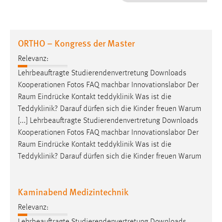
1 Jahr
Performance
ORTHO – Kongress der Master
Name:
Relevanz:
staticfilecache
Lehrbeauftragte Studierendenvertretung Downloads
Kooperationen Fotos FAQ machbar Innovationslabor Der
Zweck:
Raum
Eindrücke Kontakt teddyklinik Was ist die
Für performante Seitenauslieferung wird in diesem Cookie
gespeichert, ob man eingeloggt ist.
Teddyklinik? Darauf dürfen sich die Kinder freuen Warum
[...] Lehrbeauftragte Studierendenvertretung Downloads
Kooperationen Fotos FAQ machbar Innovationslabor Der
Sprachpräferenz
Raum
Eindrücke Kontakt teddyklinik Was ist die
Name:
Teddyklinik? Darauf dürfen sich die Kinder freuen Warum
site-language-preference
Zweck:
Kaminabend Medizintechnik
Das Cookie speichert die gewählte Sprache der Website.
Relevanz:
Cookie Laufzeit: