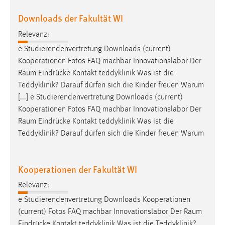
Conversion-Tracking
Downloads der Fakultät WI
Cookie Laufzeit:
Relevanz:
3 Monate
e Studierendenvertretung Downloads (current)
Kooperationen Fotos FAQ machbar Innovationslabor Der
Facebook Pixel
Raum
Eindrücke Kontakt teddyklinik Was ist die
Teddyklinik? Darauf dürfen sich die Kinder freuen Warum
Name:
[...] e Studierendenvertretung Downloads (current)
_fbp
Kooperationen Fotos FAQ machbar Innovationslabor Der
Anbieter:
Raum
Eindrücke Kontakt teddyklinik Was ist die
Facebook
Teddyklinik? Darauf dürfen sich die Kinder freuen Warum
Zweck:
Conversion-Tracking
Kooperationen der Fakultät WI
Cookie Laufzeit:
Relevanz:
3 Monate
e Studierendenvertretung Downloads Kooperationen
(current) Fotos FAQ machbar Innovationslabor Der
Raum
Eindrücke Kontakt teddyklinik Was ist die Teddyklinik?