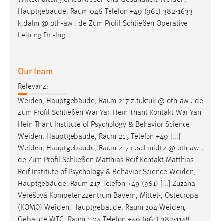
Wirtschaftsingenieurwesen und Gesundheit Weiden,
Hauptgebäude,
Raum
046 Telefon +49 (961) 382-1633
k.dalm @ oth-aw . de Zum Profil Schließen Operative
Leitung Dr.-Ing
Our team
Relevanz:
Weiden, Hauptgebäude,
Raum
217 z.tuktuk @ oth-aw . de
Zum Profil Schließen Wai Yan Hein Thant Kontakt Wai Yan
Hein Thant Institute of Psychology & Behavior Science
Weiden, Hauptgebäude,
Raum
215 Telefon +49 [...]
Weiden, Hauptgebäude,
Raum
217 n.schmidt2 @ oth-aw .
de Zum Profil Schließen Matthias Reif Kontakt Matthias
Reif Institute of Psychology & Behavior Science Weiden,
Hauptgebäude,
Raum
217 Telefon +49 (961) [...] Zuzana
Verešová Kompetenzzentrum Bayern, Mittel-, Osteuropa
(KOMO) Weiden, Hauptgebäude,
Raum
204 Weiden,
Gebäude WTC,
Raum
1.04 Telefon +49 (961) 382-1148