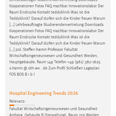
Lehrbeauftragte Studierendenvertretung Downloads
30 Tage
Kooperationen Fotos FAQ machbar Innovationslabor Der
Raum
Eindrücke Kontakt teddyklinik Was ist die
Chat
Teddyklinik? Darauf dürfen sich die Kinder freuen Warum
[...] Lehrbeauftragte Studierendenvertretung Downloads
Name:
Kooperationen Fotos FAQ machbar Innovationslabor Der
MibewSessionID, MIBEW_UserID, mibew_locale, mibew-
Raum
Eindrücke Kontakt teddyklinik Was ist die
chat-frame-style-5e9dbeb1811c0446
Teddyklinik? Darauf dürfen sich die Kinder freuen Warum
Zweck:
[...] pol. Steffen Hamm Professor Fakultät
Wird benötigt um die Chatfunktion nutzen zu können.
Wirtschaftsingenieurwesen und Gesundheit Weiden,
Hauptgebäude,
Raum
149 Telefon +49 (961) 382-1625
Cookie Laufzeit:
s.hamm @ oth-aw . de Zum Profil Schließen Lageplan
MibewSessionID, mibew-chat-frame-style-
5e9dbeb1811c0446 = Sitzungslaufzeit, mibew_locale = 3
FOS BOS B i b l
Jahre, MIBEW_UserID = 1 Jahr
Hospital Engineering Trends 2026
Login
Relevanz:
Name:
Fakultät Wirtschaftsingenieurwesen und Gesundheit
fe_user, be_user, be_lastLoginProvider
Amberg, Gebäude B (Verwaltung),
Raum
205 Weiden,