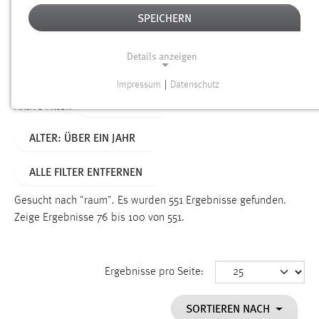
SPEICHERN
Alter
Details anzeigen
SUCHEN
Impressum
|
Datenschutz
NOTWENDIGE COOKIES
TYP: SEITEN
Aktive Filter:
Notwendige Cookies ermöglichen grundlegende
ALTER: ÜBER EIN JAHR
Funktionen und sind für die einwandfreie Funktion der
Website erforderlich.
ALLE FILTER ENTFERNEN
Einverständnis
Gesucht nach "raum".
Es wurden 551 Ergebnisse gefunden.
Name:
Zeige Ergebnisse 76 bis 100 von 551.
cookie_consent
Zweck:
Ergebnisse pro Seite:
Dieser Cookie speichert die ausgewählten Einverständnis-
Optionen des Benutzers
SORTIEREN NACH
Cookie Laufzeit: