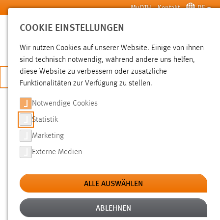
Zum Hauptinhalt springen
MyOTH
Kontakt
DE
COOKIE EINSTELLUNGEN
SUCHE
Wir nutzen Cookies auf unserer Website. Einige von ihnen
sind technisch notwendig, während andere uns helfen,
diese Website zu verbessern oder zusätzliche
JETZT BEWERBEN
Funktionalitäten zur Verfügung zu stellen.
Notwendige Cookies
SUCHE
Statistik
Marketing
FILTER
Externe Medien
Typ
ALLE AUSWÄHLEN
Erstellungsdatum
ABLEHNEN