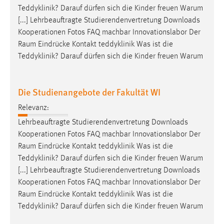
Teddyklinik? Darauf dürfen sich die Kinder freuen Warum
Cookie Laufzeit:
[...] Lehrbeauftragte Studierendenvertretung Downloads
Max. 13 Monate
Kooperationen Fotos FAQ machbar Innovationslabor Der
Raum
Eindrücke Kontakt teddyklinik Was ist die
Teddyklinik? Darauf dürfen sich die Kinder freuen Warum
MARKETING
Marketing Cookies werden von Drittanbietern
Die Studienangebote der Fakultät WI
verwendet, um personalisierte Werbung anzuzeigen.
Relevanz:
Sie tun dies, indem sie Besucher über Websites
hinweg verfolgen.
Lehrbeauftragte Studierendenvertretung Downloads
Kooperationen Fotos FAQ machbar Innovationslabor Der
Google Ads
Raum
Eindrücke Kontakt teddyklinik Was ist die
Teddyklinik? Darauf dürfen sich die Kinder freuen Warum
Name:
[...] Lehrbeauftragte Studierendenvertretung Downloads
_gcl_au
Kooperationen Fotos FAQ machbar Innovationslabor Der
Anbieter:
Raum
Eindrücke Kontakt teddyklinik Was ist die
Google Ireland Limited
Teddyklinik? Darauf dürfen sich die Kinder freuen Warum
Zweck: