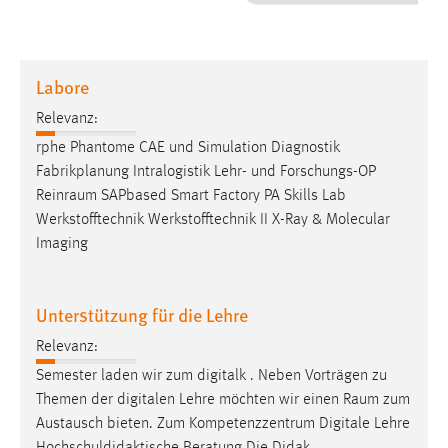
1 Jahr
Performance
Labore
Name:
Relevanz:
staticfilecache
rphe Phantome CAE und Simulation Diagnostik
Fabrikplanung Intralogistik Lehr- und Forschungs-OP
Zweck:
Reinraum
SAPbased Smart Factory PA Skills Lab
Für performante Seitenauslieferung wird in diesem Cookie
gespeichert, ob man eingeloggt ist.
Werkstofftechnik Werkstofftechnik II X-Ray & Molecular
Imaging
Sprachpräferenz
Unterstützung für die Lehre
Name:
site-language-preference
Relevanz:
Zweck:
Semester laden wir zum digitalk . Neben Vorträgen zu
Das Cookie speichert die gewählte Sprache der Website.
Themen der digitalen Lehre möchten wir einen
Raum
zum
Austausch bieten. Zum Kompetenzzentrum Digitale Lehre
Cookie Laufzeit: