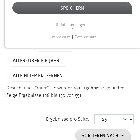
SPEICHERN
Alter
Details anzeigen
SUCHEN
Impressum
|
Datenschutz
NOTWENDIGE COOKIES
TYP: SEITEN
Aktive Filter:
Notwendige Cookies ermöglichen grundlegende
ALTER: ÜBER EIN JAHR
Funktionen und sind für die einwandfreie Funktion der
Website erforderlich.
ALLE FILTER ENTFERNEN
Einverständnis
Gesucht nach "raum".
Es wurden 551 Ergebnisse gefunden.
Name:
Zeige Ergebnisse 126 bis 150 von 551.
cookie_consent
Zweck:
Ergebnisse pro Seite:
Dieser Cookie speichert die ausgewählten Einverständnis-
Optionen des Benutzers
SORTIEREN NACH
Cookie Laufzeit: