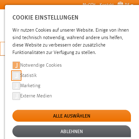
Zum Hauptinhalt springen
MyOTH
Kontakt
DE
COOKIE EINSTELLUNGEN
SUCHE
Wir nutzen Cookies auf unserer Website. Einige von ihnen
sind technisch notwendig, während andere uns helfen,
diese Website zu verbessern oder zusätzliche
JETZT BEWERBEN
Funktionalitäten zur Verfügung zu stellen.
Notwendige Cookies
SUCHE
Statistik
Marketing
FILTER
Externe Medien
Typ
ALLE AUSWÄHLEN
Erstellungsdatum
ABLEHNEN