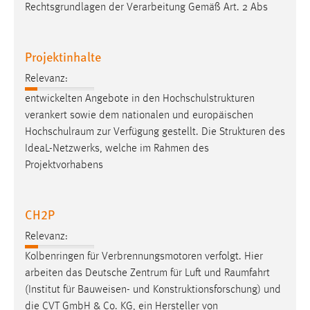
EXTERNE MEDIEN
Rechtsgrundlagen der Verarbeitung Gemäß Art. 2 Abs
Um Inhalte von Videoplattformen und Social Media
Plattformen anzeigen zu können, werden von diesen
Projektinhalte
externen Medien Cookies gesetzt.
Relevanz:
YouTube
entwickelten Angebote in den Hochschulstrukturen
verankert sowie dem nationalen und europäischen
Hochschulraum
zur Verfügung gestellt. Die Strukturen des
Vimeo
IdeaL-Netzwerks, welche im Rahmen des
Projektvorhabens
CH2P
Relevanz:
Kolbenringen für Verbrennungsmotoren verfolgt. Hier
arbeiten das Deutsche Zentrum für Luft und
Raumfahrt
(Institut für Bauweisen- und Konstruktionsforschung) und
die CVT GmbH & Co. KG, ein Hersteller von