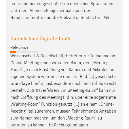
teuer und nur eingeschränkt im deutschen
Sprachraum
Conversion-Tracking
vertreten. Alleinstellungsmermale sind der
Cookie Laufzeit:
Handschrifteditor und die Vielzahl unterstützter LMS
3 Monate
Datenschutz Digitale Tools
Facebook Pixel
Relevanz:
Name:
Wissenschaft & Gesellschaft) betreten zur Teilnahme am
_fbp
Online-Meeting einen virtuellen
Raum
, den „
Meeting-
Anbieter:
Raum
“. Je nach Einstellung von Kamera und Mikrofon am
Facebook
eigenen System werden sie damit in Bild [...] gesetzliche
Grundlage hierfür, insbesondere nach dem Urheberrecht,
Zweck:
besteht. Zutrittsverfahren: Ein „
Meeting-Raum
“ kann nur
Conversion-Tracking
nach Eröffnung des Meetings, d.h. über eine sogenannte
Cookie Laufzeit:
„Waiting-Room“ Funktion genutzt [...] an einem „Online-
3 Monate
Meeting“ teilzunehmen, müssen Teilnehmende Angaben
zum Namen machen, um den „
Meeting-Raum
“ zu
betreten zu können. b) Rechtsgrundlagen