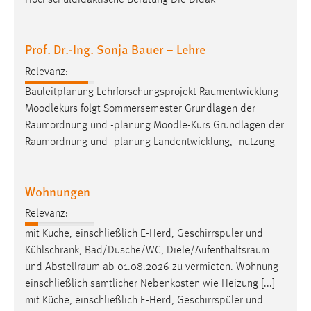
Hochschuldidaktische Beratung Die Didak
30 Tage
Chat
Prof. Dr.-Ing. Sonja Bauer – Lehre
Relevanz:
Name:
MibewSessionID, MIBEW_UserID, mibew_locale, mibew-
Bauleitplanung Lehrforschungsprojekt
Raumentwicklung
chat-frame-style-5e9dbeb1811c0446
Moodlekurs folgt Sommersemester Grundlagen der
Raumordnung
und -planung Moodle-Kurs Grundlagen der
Zweck:
Raumordnung
und -planung Landentwicklung, -nutzung
Wird benötigt um die Chatfunktion nutzen zu können.
Cookie Laufzeit:
MibewSessionID, mibew-chat-frame-style-
Wohnungen
5e9dbeb1811c0446 = Sitzungslaufzeit, mibew_locale = 3
Jahre, MIBEW_UserID = 1 Jahr
Relevanz:
mit Küche, einschließlich E-Herd, Geschirrspüler und
Kühlschrank, Bad/Dusche/WC,
Diele/Aufenthaltsraum
Login
und
Abstellraum
ab 01.08.2026 zu vermieten. Wohnung
Name:
einschließlich sämtlicher Nebenkosten wie Heizung [...]
fe_user, be_user, be_lastLoginProvider
mit Küche, einschließlich E-Herd, Geschirrspüler und