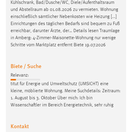
Kühlschrank, Bad/Dusche/WC,
Diele/Aufenthaltsraum
Zweck:
und
Abstellraum
ab 01.08.2026 zu vermieten. Wohnung
Dieser Cookie ist notwendig um sich an der Website
einschließlich sämtlicher Nebenkosten wie Heizung [...]
einloggen zu können.
Einrichtungen des täglichen Bedarfs sind bequem zu Fuß
Cookie Laufzeit:
erreichbar, darunter Ärzte, der… Details lesen
Traumlage
24 Stunden
in Amberg: 4-Zimmer-Maisonette-Wohnung nur wenige
Schritte vom Marktplatz entfernt Biete 19.07.2026
STATISTIK
Biete / Suche
Statistik Cookies erfassen Informationen anonym.
Diese Informationen helfen uns zu verstehen, wie
Relevanz:
unsere Besucher unsere Website nutzen.
titut für Energie und Umweltschutz (UMSICHT) eine
kleine, möblierte Wohnung. Meine Suchdetails:
Zeitraum
:
Matomo
1. August bis 3. Oktober Über mich: Ich bin
Wissenschaftler im Bereich Energietechnik, sehr ruhig
Name:
_pk_ref, _pk_cvar, _pk_id, _pk_ses
Kontakt
Zweck:
Zugriffsstatistik