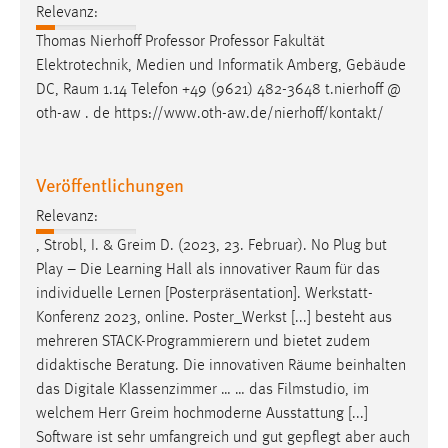
Relevanz:
Cookie Laufzeit:
Thomas Nierhoff Professor Professor Fakultät
Max. 13 Monate
Elektrotechnik, Medien und Informatik Amberg, Gebäude
DC,
Raum
1.14 Telefon +49 (9621) 482-3648 t.nierhoff @
oth-aw . de https://www.oth-aw.de/nierhoff/kontakt/
MARKETING
Marketing Cookies werden von Drittanbietern
Veröffentlichungen
verwendet, um personalisierte Werbung anzuzeigen.
Sie tun dies, indem sie Besucher über Websites
Relevanz:
hinweg verfolgen.
, Strobl, I. & Greim D. (2023, 23. Februar). No Plug but
Play – Die Learning Hall als innovativer
Raum
für das
Google Ads
individuelle Lernen [Posterpräsentation]. Werkstatt-
Konferenz 2023, online. Poster_Werkst [...] besteht aus
Name:
mehreren STACK-Programmierern und bietet zudem
_gcl_au
didaktische Beratung. Die innovativen
Räume
beinhalten
Anbieter:
das Digitale Klassenzimmer … … das Filmstudio, im
Google Ireland Limited
welchem Herr Greim hochmoderne Ausstattung [...]
Software ist sehr umfangreich und gut gepflegt aber auch
Zweck: