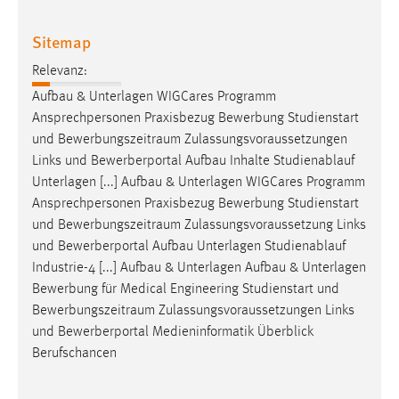
30 Tage
Sitemap
Chat
Relevanz:
Name:
Aufbau & Unterlagen WIGCares Programm
MibewSessionID, MIBEW_UserID, mibew_locale, mibew-
Ansprechpersonen Praxisbezug Bewerbung Studienstart
chat-frame-style-5e9dbeb1811c0446
und
Bewerbungszeitraum
Zulassungsvoraussetzungen
Links und Bewerberportal Aufbau Inhalte Studienablauf
Zweck:
Unterlagen [...] Aufbau & Unterlagen WIGCares Programm
Wird benötigt um die Chatfunktion nutzen zu können.
Ansprechpersonen Praxisbezug Bewerbung Studienstart
Cookie Laufzeit:
und
Bewerbungszeitraum
Zulassungsvoraussetzung Links
MibewSessionID, mibew-chat-frame-style-
und Bewerberportal Aufbau Unterlagen Studienablauf
5e9dbeb1811c0446 = Sitzungslaufzeit, mibew_locale = 3
Industrie-4 [...] Aufbau & Unterlagen Aufbau & Unterlagen
Jahre, MIBEW_UserID = 1 Jahr
Bewerbung für Medical Engineering Studienstart und
Bewerbungszeitraum
Zulassungsvoraussetzungen Links
Login
und Bewerberportal Medieninformatik Überblick
Berufschancen
Name:
fe_user, be_user, be_lastLoginProvider