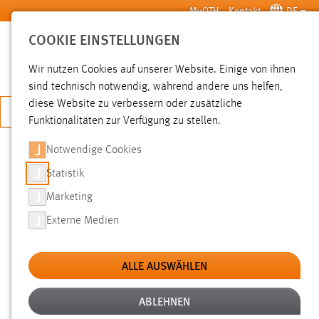
Zum Hauptinhalt springen
MyOTH
Kontakt
DE
COOKIE EINSTELLUNGEN
SUCHE
Wir nutzen Cookies auf unserer Website. Einige von ihnen
sind technisch notwendig, während andere uns helfen,
diese Website zu verbessern oder zusätzliche
JETZT BEWERBEN
Funktionalitäten zur Verfügung zu stellen.
Notwendige Cookies
SUCHE
Statistik
Marketing
FILTER
Externe Medien
Typ
ALLE AUSWÄHLEN
Erstellungsdatum
ABLEHNEN