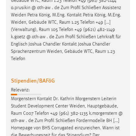
Gebäude WTC,
Raum
1.23 Telefon +49 (961) 382-1144
Conversion-Tracking
o.prusikin @ oth-aw . de Zum Profil Schließen Assistenz
Weiden Petra König, M.Eng. Kontakt Petra König, M.Eng.
Cookie Laufzeit:
Weiden, Gebäude WTC,
Raum
1.25 Telefon +49 [...]
3 Monate
(Verwaltung),
Raum
105 Telefon +49 (9621) 482-1149
k.goetz @ oth-aw . de Zum Profil Schließen Lehrkraft für
Facebook Pixel
Englisch Joshua Chandler Kontakt Joshua Chandler
Sprachenzentrum Weiden, Gebäude WTC,
Raum
1.23
Name:
Telefon
_fbp
Anbieter:
Facebook
Stipendien/BAFöG
Zweck:
Relevanz:
Conversion-Tracking
Morgenstern Kontakt Dr. Kathrin Morgenstern Leiterin
Student Development Center Weiden, Hauptgebäude,
Cookie Laufzeit:
Raum
C007 Telefon +49 (961) 382-1135 k.morgenstern @
3 Monate
oth-aw . de Zum Profil Schließen Fördermodelle BH [...]
Homepage von BHS Corrugated einzureichen. Wann ist
die Bewerbungszeit für das Stipendium? Der