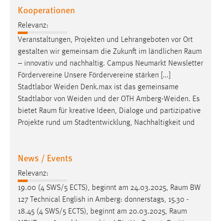
Kooperationen
Zweck:
Dieser Cookie ist notwendig um sich an der Website
Relevanz:
einloggen zu können.
Veranstaltungen, Projekten und Lehrangeboten vor Ort
Cookie Laufzeit:
gestalten wir gemeinsam die Zukunft im ländlichen
Raum
24 Stunden
– innovativ und nachhaltig. Campus Neumarkt Newsletter
Fördervereine Unsere Fördervereine stärken [...]
Stadtlabor Weiden Denk.max ist das gemeinsame
STATISTIK
Stadtlabor von Weiden und der OTH Amberg-Weiden. Es
bietet
Raum
für kreative Ideen, Dialoge und partizipative
Statistik Cookies erfassen Informationen anonym.
Projekte rund um Stadtentwicklung, Nachhaltigkeit und
Diese Informationen helfen uns zu verstehen, wie
unsere Besucher unsere Website nutzen.
News / Events
Matomo
Relevanz:
Name:
19.00 (4 SWS/5 ECTS), beginnt am 24.03.2025,
Raum
BW
_pk_ref, _pk_cvar, _pk_id, _pk_ses
127 Technical English in Amberg: donnerstags, 15.30 -
Zweck:
18.45 (4 SWS/5 ECTS), beginnt am 20.03.2025,
Raum
Zugriffsstatistik