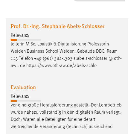
1 Jahr
Performance
Prof. Dr.-Ing. Stephanie Abels-Schlosser
Name:
Relevanz:
staticfilecache
leiterin M.Sc. Logistik & Digitalisierung Professorin
Weiden Business School Weiden, Gebäude DBC,
Raum
Zweck:
1.15 Telefon +49 (961) 382-1303 s.abels-schlosser @ oth-
Für performante Seitenauslieferung wird in diesem Cookie
gespeichert, ob man eingeloggt ist.
aw . de https://www.oth-aw.de/abels-schlo
Sprachpräferenz
Evaluation
Name:
Relevanz:
site-language-preference
vor eine große Herausforderung gestellt. Der Lehrbetrieb
Zweck:
wurde nahezu vollständig in den digitalen
Raum
verlegt.
Das Cookie speichert die gewählte Sprache der Website.
Doch: Waren alle Beteiligten für eine derart
weitreichende Veränderung (technisch) ausreichend
Cookie Laufzeit: