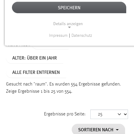
SPEICHERN
Alter
Details anzeigen
SUCHEN
Impressum
|
Datenschutz
NOTWENDIGE COOKIES
TYP: SEITEN
Aktive Filter:
Notwendige Cookies ermöglichen grundlegende
ALTER: ÜBER EIN JAHR
Funktionen und sind für die einwandfreie Funktion der
Website erforderlich.
ALLE FILTER ENTFERNEN
Einverständnis
Gesucht nach "raum".
Es wurden 554 Ergebnisse gefunden.
Name:
Zeige Ergebnisse 1 bis 25 von 554.
cookie_consent
Zweck:
Ergebnisse pro Seite:
Dieser Cookie speichert die ausgewählten Einverständnis-
Optionen des Benutzers
SORTIEREN NACH
Cookie Laufzeit: