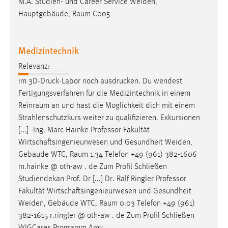
M.A. Studien- und Career Service Weiden,
Hauptgebäude,
Raum
C005
Medizintechnik
Relevanz:
im 3D-Druck-Labor noch ausdrucken. Du wendest
Fertigungsverfahren für die Medizintechnik in einem
Reinraum
an und hast die Möglichkeit dich mit einem
Strahlenschutzkurs weiter zu qualifizieren. Exkursionen
[...] -Ing. Marc Hainke Professor Fakultät
Wirtschaftsingenieurwesen und Gesundheit Weiden,
Gebäude WTC,
Raum
1.34 Telefon +49 (961) 382-1606
m.hainke @ oth-aw . de Zum Profil Schließen
Studiendekan Prof. Dr [...] Dr. Ralf Ringler Professor
Fakultät Wirtschaftsingenieurwesen und Gesundheit
Weiden, Gebäude WTC,
Raum
0.03 Telefon +49 (961)
382-1615 r.ringler @ oth-aw . de Zum Profil Schließen
WIGCares Programm Amy