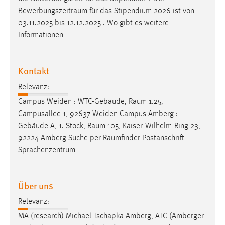
EXTERNE MEDIEN
Bewerbungszeitraum
für das Stipendium 2026 ist von
Um Inhalte von Videoplattformen und Social Media
03.11.2025 bis 12.12.2025 . Wo gibt es weitere
Plattformen anzeigen zu können, werden von diesen
Informationen
externen Medien Cookies gesetzt.
YouTube
Kontakt
Relevanz:
Vimeo
Campus Weiden : WTC-Gebäude,
Raum
1.25,
Campusallee 1, 92637 Weiden Campus Amberg :
Gebäude A, 1. Stock,
Raum
105, Kaiser-Wilhelm-Ring 23,
92224 Amberg Suche per
Raumfinder
Postanschrift
Sprachenzentrum
Über uns
Relevanz:
MA (research) Michael Tschapka Amberg, ATC (Amberger