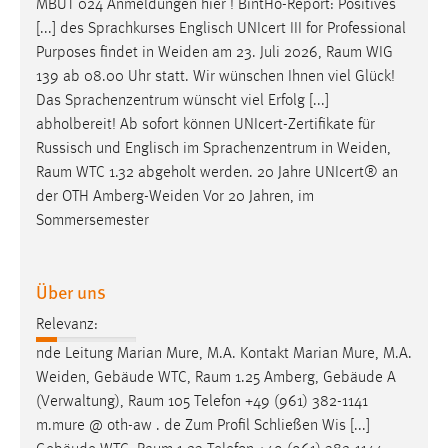
MBUT 024 Anmeldungen hier ! BintHo-Report: Positives
[...] des Sprachkurses Englisch UNIcert III for Professional
Cookie Laufzeit:
Purposes findet in Weiden am 23. Juli 2026,
Raum
WIG
Max. 13 Monate
139 ab 08.00 Uhr statt. Wir wünschen Ihnen viel Glück!
Das Sprachenzentrum wünscht viel Erfolg [...]
abholbereit! Ab sofort können UNIcert-Zertifikate für
MARKETING
Russisch und Englisch im Sprachenzentrum in Weiden,
Marketing Cookies werden von Drittanbietern
Raum
WTC 1.32 abgeholt werden. 20 Jahre UNIcert® an
verwendet, um personalisierte Werbung anzuzeigen.
der OTH Amberg-Weiden Vor 20 Jahren, im
Sie tun dies, indem sie Besucher über Websites
Sommersemester
hinweg verfolgen.
Google Ads
Über uns
Relevanz:
Name:
_gcl_au
nde Leitung Marian Mure, M.A. Kontakt Marian Mure, M.A.
Weiden, Gebäude WTC,
Raum
1.25 Amberg, Gebäude A
Anbieter:
(Verwaltung),
Raum
105 Telefon +49 (961) 382-1141
Google Ireland Limited
m.mure @ oth-aw . de Zum Profil Schließen Wis [...]
Zweck: