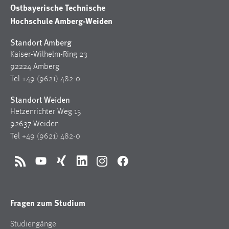
30 Tage
Ostbayerische Technische
Hochschule Amberg-Weiden
Chat
Standort Amberg
Name:
Kaiser-Wilhelm-Ring 23
MibewSessionID, MIBEW_UserID, mibew_locale, mibew-
92224 Amberg
chat-frame-style-5e9dbeb1811c0446
Tel
+49 (9621) 482-0
Zweck:
Standort Weiden
Wird benötigt um die Chatfunktion nutzen zu können.
Hetzenrichter Weg 15
92637 Weiden
Cookie Laufzeit:
MibewSessionID, mibew-chat-frame-style-
Tel
+49 (9621) 482-0
5e9dbeb1811c0446 = Sitzungslaufzeit, mibew_locale = 3
Jahre, MIBEW_UserID = 1 Jahr
RSS
YouTube
Xing
LinkedIn
Instagram
Facebook
Login
Fragen zum Studium
Name:
fe_user, be_user, be_lastLoginProvider
Studiengänge