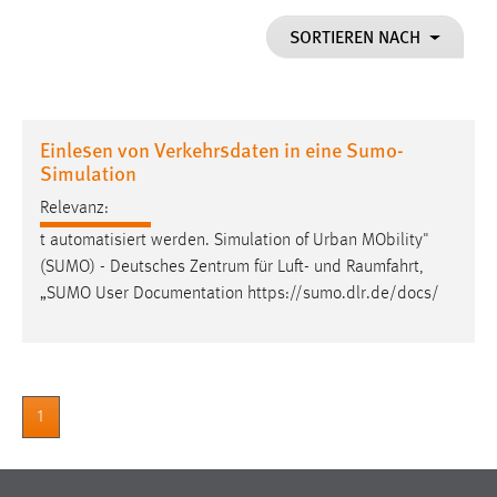
1 Jahr
SORTIEREN NACH
Performance
Name:
Einlesen von Verkehrsdaten in eine Sumo-
staticfilecache
Simulation
Zweck:
Relevanz:
Für performante Seitenauslieferung wird in diesem Cookie
t automatisiert werden. Simulation of Urban MObility"
gespeichert, ob man eingeloggt ist.
(SUMO) - Deutsches Zentrum für Luft- und
Raumfahrt
,
„SUMO User Documentation https://sumo.dlr.de/docs/
Sprachpräferenz
Name:
site-language-preference
Zweck:
1
Das Cookie speichert die gewählte Sprache der Website.
Cookie Laufzeit: