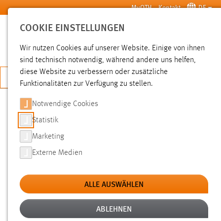
Zum Hauptinhalt springen
MyOTH
Kontakt
DE
COOKIE EINSTELLUNGEN
SUCHE
Wir nutzen Cookies auf unserer Website. Einige von ihnen
sind technisch notwendig, während andere uns helfen,
diese Website zu verbessern oder zusätzliche
JETZT BEWERBEN
Funktionalitäten zur Verfügung zu stellen.
Notwendige Cookies
SUCHE
Statistik
Marketing
FILTER
Externe Medien
Typ
ALLE AUSWÄHLEN
Erstellungsdatum
ABLEHNEN