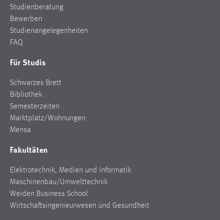
Studienberatung
Zweck:
Bewerben
Dieser Cookie ist notwendig um sich an der Website
einloggen zu können.
Studienangelegenheiten
FAQ
Cookie Laufzeit:
24 Stunden
Für Studis
Schwarzes Brett
Bibliothek
STATISTIK
Semesterzeiten
Statistik Cookies erfassen Informationen anonym.
Marktplatz/Wohnungen
Diese Informationen helfen uns zu verstehen, wie
Mensa
unsere Besucher unsere Website nutzen.
Fakultäten
Matomo
Elektrotechnik, Medien und Informatik
Name:
Maschinenbau/Umwelttechnik
_pk_ref, _pk_cvar, _pk_id, _pk_ses
Weiden Business School
Wirtschaftsingenieurwesen und Gesundheit
Zweck:
Zugriffsstatistik