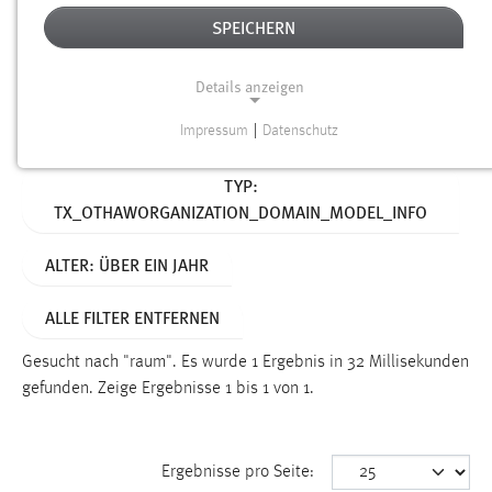
SPEICHERN
Alter
Details anzeigen
SUCHEN
Impressum
|
Datenschutz
NOTWENDIGE COOKIES
Aktive Filter:
TYP:
Notwendige Cookies ermöglichen grundlegende
TX_OTHAWORGANIZATION_DOMAIN_MODEL_INFO
Funktionen und sind für die einwandfreie Funktion der
Website erforderlich.
ALTER: ÜBER EIN JAHR
Einverständnis
ALLE FILTER ENTFERNEN
Name:
cookie_consent
Gesucht nach "raum".
Es wurde 1 Ergebnis in 32 Millisekunden
gefunden.
Zeige Ergebnisse 1 bis 1 von 1.
Zweck:
Dieser Cookie speichert die ausgewählten Einverständnis-
Optionen des Benutzers
Ergebnisse pro Seite:
Cookie Laufzeit: