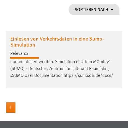
1 Jahr
SORTIEREN NACH
Performance
Name:
Einlesen von Verkehrsdaten in eine Sumo-
staticfilecache
Simulation
Zweck:
Relevanz:
Für performante Seitenauslieferung wird in diesem Cookie
t automatisiert werden. Simulation of Urban MObility"
gespeichert, ob man eingeloggt ist.
(SUMO) - Deutsches Zentrum für Luft- und
Raumfahrt
,
„SUMO User Documentation https://sumo.dlr.de/docs/
Sprachpräferenz
Name:
site-language-preference
Zweck:
1
Das Cookie speichert die gewählte Sprache der Website.
Cookie Laufzeit: