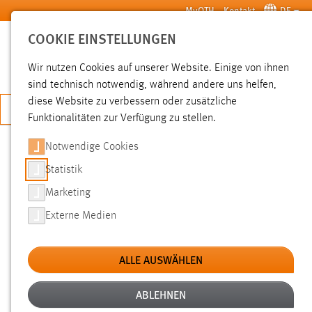
Zum Hauptinhalt springen
MyOTH
Kontakt
DE
COOKIE EINSTELLUNGEN
SUCHE
Wir nutzen Cookies auf unserer Website. Einige von ihnen
sind technisch notwendig, während andere uns helfen,
diese Website zu verbessern oder zusätzliche
JETZT BEWERBEN
Funktionalitäten zur Verfügung zu stellen.
Notwendige Cookies
SUCHE
Statistik
Marketing
FILTER
Externe Medien
Typ
ALLE AUSWÄHLEN
Erstellungsdatum
ABLEHNEN