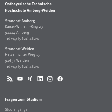
30 Tage
Ostbayerische Technische
Hochschule Amberg-Weiden
Chat
Standort Amberg
Name:
Kaiser-Wilhelm-Ring 23
MibewSessionID, MIBEW_UserID, mibew_locale, mibew-
92224 Amberg
chat-frame-style-5e9dbeb1811c0446
Tel
+49 (9621) 482-0
Zweck:
Standort Weiden
Wird benötigt um die Chatfunktion nutzen zu können.
Hetzenrichter Weg 15
92637 Weiden
Cookie Laufzeit:
MibewSessionID, mibew-chat-frame-style-
Tel
+49 (9621) 482-0
5e9dbeb1811c0446 = Sitzungslaufzeit, mibew_locale = 3
Jahre, MIBEW_UserID = 1 Jahr
RSS
YouTube
Xing
LinkedIn
Instagram
Facebook
Login
Fragen zum Studium
Name:
fe_user, be_user, be_lastLoginProvider
Studiengänge