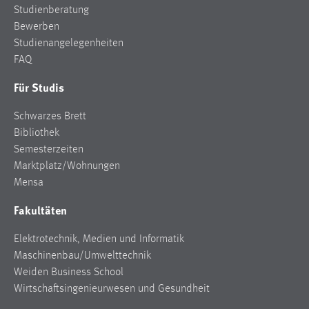
Studienberatung
Zweck:
Bewerben
Dieser Cookie ist notwendig um sich an der Website
einloggen zu können.
Studienangelegenheiten
FAQ
Cookie Laufzeit:
24 Stunden
Für Studis
Schwarzes Brett
Bibliothek
STATISTIK
Semesterzeiten
Statistik Cookies erfassen Informationen anonym.
Marktplatz/Wohnungen
Diese Informationen helfen uns zu verstehen, wie
Mensa
unsere Besucher unsere Website nutzen.
Fakultäten
Matomo
Elektrotechnik, Medien und Informatik
Name:
Maschinenbau/Umwelttechnik
_pk_ref, _pk_cvar, _pk_id, _pk_ses
Weiden Business School
Wirtschaftsingenieurwesen und Gesundheit
Zweck:
Zugriffsstatistik