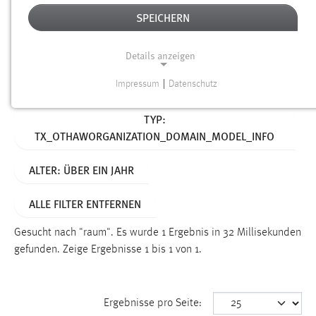
SPEICHERN
Alter
Details anzeigen
SUCHEN
Impressum
|
Datenschutz
NOTWENDIGE COOKIES
Aktive Filter:
TYP:
Notwendige Cookies ermöglichen grundlegende
TX_OTHAWORGANIZATION_DOMAIN_MODEL_INFO
Funktionen und sind für die einwandfreie Funktion der
Website erforderlich.
ALTER: ÜBER EIN JAHR
Einverständnis
ALLE FILTER ENTFERNEN
Name:
cookie_consent
Gesucht nach "raum".
Es wurde 1 Ergebnis in 32 Millisekunden
gefunden.
Zeige Ergebnisse 1 bis 1 von 1.
Zweck:
Dieser Cookie speichert die ausgewählten Einverständnis-
Optionen des Benutzers
Ergebnisse pro Seite:
Cookie Laufzeit: