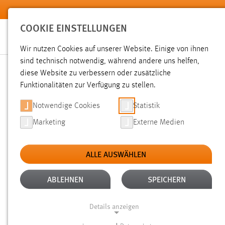
Zum Hauptinhalt springen
COOKIE EINSTELLUNGEN
Wir nutzen Cookies auf unserer Website. Einige von ihnen
sind technisch notwendig, während andere uns helfen,
diese Website zu verbessern oder zusätzliche
SUCHE
Funktionalitäten zur Verfügung zu stellen.
Notwendige Cookies
Statistik
Marketing
Externe Medien
ALLE AUSWÄHLEN
TYP: LINKS
ALTER: ÜBER EIN JAHR
Aktive Filter:
ABLEHNEN
SPEICHERN
Gesucht nach "raum".
Es wurde 1 Ergebnis in 23 Milliseku
Details anzeigen