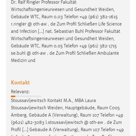
EXTERNE MEDIEN
Dr. Ralf Ringler Professor Fakultät
Wirtschaftsingenieurwesen und Gesundheit Weiden,
Um Inhalte von Videoplattformen und Social Media
Gebäude WTC,
Raum
0.03 Telefon +49 (961) 382-1615
Plattformen anzeigen zu können, werden von diesen
r.ringler @ oth-aw . de Zum Profil Schließen Life Science
externen Medien Cookies gesetzt.
and Infection [...] nat. Sebastian Buhl Professor Fakultät
Wirtschaftsingenieurwesen und Gesundheit Weiden,
YouTube
Gebäude WTC,
Raum
0.05 Telefon +49 (961) 382-1715
se.buhl @ oth-aw . de Zum Profil Schließen Ambulante
Vimeo
Medizin und
Kontakt
Relevanz:
Stoussavljewitsch Kontakt M.A., MBA Laura
Stoussavljewitsch Weiden, Hauptgebäude,
Raum
C005
Amberg, Gebäude A (Verwaltung),
Raum
107 Telefon +49
(9621) 482-3083 l.stoussavljewitsch @ oth-aw . de Zum
Profil [...] Gebäude A (Verwaltung),
Raum
107 Telefon +49