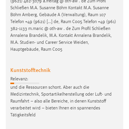
(9621) 482-3079 a.freitag @ oth-aw . de Zum Profil
Schließen M.A. Susanne Böhm Kontakt M.A. Susanne
Böhm Amberg, Gebäude A (Verwaltung),
Raum
107
Telefon +49 (9621) [...] de,
Raum
C005 Telefon +49 (961)
382-1133 m.maric @ oth-aw . de Zum Profil Schließen
Annalena Brandelik, M.A. Kontakt Annalena Brandelik,
M.A. Studien- und Career Service Weiden,
Hauptgebäude,
Raum
C005
Kunststofftechnik
Relevanz:
und die Ressourcen schont. Aber auch die
Medizintechnik, Sportartikelherstellung oder Luft- und
Raumfahrt
– also alle Bereiche, in denen Kunststoff
verarbeitet wird – bieten Ihnen ein spannendes
Tätigkeitsfeld