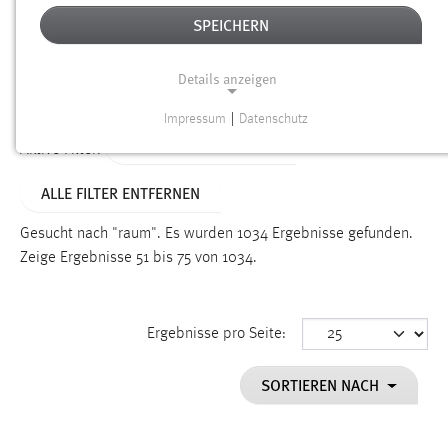
SPEICHERN
Alter
Details anzeigen
SUCHEN
Impressum
|
Datenschutz
NOTWENDIGE COOKIES
ALTER: ÜBER EIN JAHR
Aktive Filter:
Notwendige Cookies ermöglichen grundlegende
ALLE FILTER ENTFERNEN
Funktionen und sind für die einwandfreie Funktion der
Website erforderlich.
Gesucht nach "raum".
Es wurden 1034 Ergebnisse gefunden.
Zeige Ergebnisse 51 bis 75 von 1034.
Einverständnis
Name:
cookie_consent
Ergebnisse pro Seite:
Zweck:
SORTIEREN NACH
Dieser Cookie speichert die ausgewählten Einverständnis-
Optionen des Benutzers
Cookie Laufzeit: