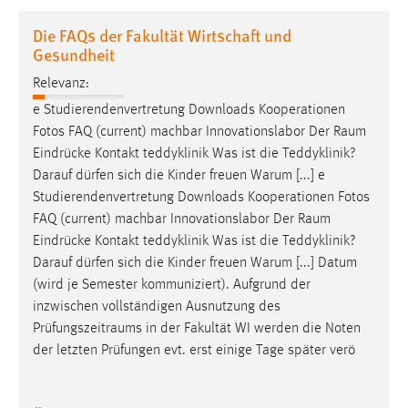
1 Jahr
Die FAQs der Fakultät Wirtschaft und
Gesundheit
Performance
Relevanz:
Name:
e Studierendenvertretung Downloads Kooperationen
staticfilecache
Fotos FAQ (current) machbar Innovationslabor Der
Raum
Eindrücke Kontakt teddyklinik Was ist die Teddyklinik?
Zweck:
Darauf dürfen sich die Kinder freuen Warum [...] e
Für performante Seitenauslieferung wird in diesem Cookie
Studierendenvertretung Downloads Kooperationen Fotos
gespeichert, ob man eingeloggt ist.
FAQ (current) machbar Innovationslabor Der
Raum
Eindrücke Kontakt teddyklinik Was ist die Teddyklinik?
Sprachpräferenz
Darauf dürfen sich die Kinder freuen Warum [...] Datum
(wird je Semester kommuniziert). Aufgrund der
Name:
inzwischen vollständigen Ausnutzung des
site-language-preference
Prüfungszeitraums
in der Fakultät WI werden die Noten
Zweck:
der letzten Prüfungen evt. erst einige Tage später verö
Das Cookie speichert die gewählte Sprache der Website.
Cookie Laufzeit: