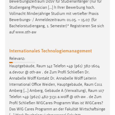
Bewerbungszeitraum
DoSV für Studienanfänger (nur für
Studiengang Physician [...] h Ihrer Bewerbung hoch.
Vollmacht Minderjährige Studium mit vertiefter Praxis
Bewerbungs- /
Anmeldezeitraum
: 01.05. – 15.07. (für
Bachelorstudiengang, 1. Semester)* Registrieren Sie sich
auf www.oth-aw
Internationales Technologiemanagement
Relevanz:
Hauptgebäude,
Raum
142 Telefon +49 (961) 382-1604
a.devour @ oth-aw . de Zum Profil Schließen Dr.
Annabelle Wolff Kontakt Dr. Annabelle Wolff Leiterin
International Office Weiden, Hauptgebäude,
Raum
C011
Amberg [...] Amberg, Gebäude A (Verwaltung),
Raum
107
Telefon +49 (9621) 482-3131 a.wolff @ oth-aw . de Zum
Profil Schließen WIGCares Programm Was ist WIGCares?
Das WIG Cares Programm an der Fakultät Wirtschaftsinge