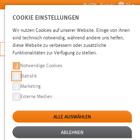
Zum Hauptinhalt springen
MyOTH
Kontakt
DE
COOKIE EINSTELLUNGEN
SUCHE
Wir nutzen Cookies auf unserer Website. Einige von ihnen
sind technisch notwendig, während andere uns helfen,
diese Website zu verbessern oder zusätzliche
JETZT BEWERBEN
Funktionalitäten zur Verfügung zu stellen.
Notwendige Cookies
SUCHE
Statistik
Marketing
FILTER
Externe Medien
Typ
ALLE AUSWÄHLEN
Erstellungsdatum
ABLEHNEN