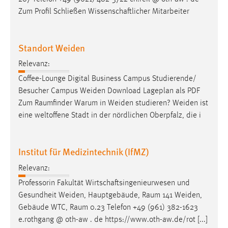
Conversion-Tracking
Zum Profil Schließen Wissenschaftlicher Mitarbeiter
Cookie Laufzeit:
3 Monate
Standort Weiden
Relevanz:
Facebook Pixel
Coffee-Lounge Digital Business Campus Studierende/
Name:
Besucher Campus Weiden Download Lageplan als PDF
_fbp
Zum
Raumfinder
Warum in Weiden studieren? Weiden ist
eine weltoffene Stadt in der nördlichen Oberpfalz, die i
Anbieter:
Facebook
Institut für Medizintechnik (IfMZ)
Zweck:
Conversion-Tracking
Relevanz:
Cookie Laufzeit:
Professorin Fakultät Wirtschaftsingenieurwesen und
3 Monate
Gesundheit Weiden, Hauptgebäude,
Raum
141 Weiden,
Gebäude WTC,
Raum
0.23 Telefon +49 (961) 382-1623
e.rothgang @ oth-aw . de https://www.oth-aw.de/rot [...]