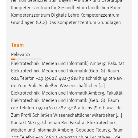
ren Kompetenzzentrum Bayern – Mittel- und Osteuropa
Kompetenzzentrum für Gesundheit im ländlichen
Raum
Cookie Laufzeit:
Kompetenzzentrum Digitale Lehre Kompetenzzentrum
Max. 13 Monate
Grundlagen (CCG) Das Kompetenzzentrum Grundlagen
MARKETING
Team
Marketing Cookies werden von Drittanbietern
Relevanz:
verwendet, um personalisierte Werbung anzuzeigen.
Elektrotechnik, Medien und Informatik) Amberg, Fakultät
Sie tun dies, indem sie Besucher über Websites
Elektrotechnik, Medien und Informatik (Geb. G),
Raum
hinweg verfolgen.
024 Telefon +49 (9621) 482-3618 hp.schmidt @ oth-aw .
de Zum Profil Schließen Wissenschaftlicher [...]
Google Ads
Elektrotechnik, Medien und Informatik Amberg, Fakultät
Elektrotechnik, Medien und Informatik (Geb. G),
Raum
Name:
012 Telefon +49 (9621) 482-3718 a.fuchs @ oth-aw . de
_gcl_au
Zum Profil Schließen Wissenschaftlicher Mitarbeiter [...]
Anbieter:
Kontakt M.Eng. Christian Reil Fakultät Elektrotechnik,
Google Ireland Limited
Medien und Informatik Amberg, Gebäude Fleury3,
Raum
Zweck:
207 Telefon +49 (9621) 482-3722 ch.reil @ oth-aw . de