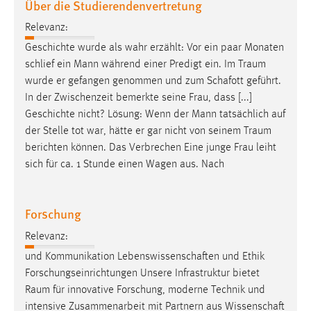
Über die Studierendenvertretung
30 Tage
Relevanz:
Chat
Geschichte wurde als wahr erzählt: Vor ein paar Monaten
schlief ein Mann während einer Predigt ein. Im
Traum
Name:
wurde er gefangen genommen und zum Schafott geführt.
MibewSessionID, MIBEW_UserID, mibew_locale, mibew-
In der Zwischenzeit bemerkte seine Frau, dass [...]
chat-frame-style-5e9dbeb1811c0446
Geschichte nicht? Lösung: Wenn der Mann tatsächlich auf
Zweck:
der Stelle tot war, hätte er gar nicht von seinem
Traum
Wird benötigt um die Chatfunktion nutzen zu können.
berichten können. Das Verbrechen Eine junge Frau leiht
sich für ca. 1 Stunde einen Wagen aus. Nach
Cookie Laufzeit:
MibewSessionID, mibew-chat-frame-style-
5e9dbeb1811c0446 = Sitzungslaufzeit, mibew_locale = 3
Forschung
Jahre, MIBEW_UserID = 1 Jahr
Relevanz:
Login
und Kommunikation Lebenswissenschaften und Ethik
Forschungseinrichtungen Unsere Infrastruktur bietet
Name:
Raum
für innovative Forschung, moderne Technik und
fe_user, be_user, be_lastLoginProvider
intensive Zusammenarbeit mit Partnern aus Wissenschaft