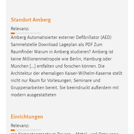
Zweck:
Dieser Cookie ist notwendig um sich an der Website
Standort Amberg
einloggen zu können.
Cookie Laufzeit:
Relevanz:
24 Stunden
Amberg Automatisierter externer Defibrillator (AED)
Sammelstelle Download Lageplan als PDF Zum
Raumfinder
Warum in Amberg studieren? Amberg ist
STATISTIK
keine Millionenmetropole wie Berlin, Hamburg oder
München [...] entfalten und forschen können. Die
Statistik Cookies erfassen Informationen anonym.
Architektur der ehemaligen Kaiser-Wilhelm-Kaserne stellt
Diese Informationen helfen uns zu verstehen, wie
nicht nur
Raum
für Vorlesungen, Seminare und
unsere Besucher unsere Website nutzen.
Gruppenarbeiten bereit. Sie beeindruckt außerdem mit
modern ausgestatteten
Matomo
Name:
Einrichtungen
_pk_ref, _pk_cvar, _pk_id, _pk_ses
Relevanz:
Zweck:
Zugriffsstatistik