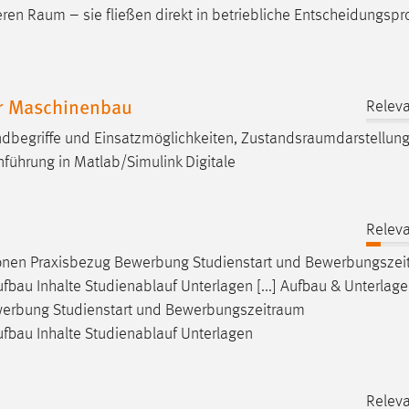
eeren
Raum
– sie fließen direkt in betriebliche Entscheidungspr
r Maschinenbau
Releva
dbegriffe und Einsatzmöglichkeiten,
Zustandsraumdarstellun
führung in Matlab/Simulink Digitale
Releva
nen Praxisbezug Bewerbung Studienstart und
Bewerbungszei
au Inhalte Studienablauf Unterlagen [...] Aufbau & Unterlag
erbung Studienstart und
Bewerbungszeitraum
fbau Inhalte Studienablauf Unterlagen
Releva