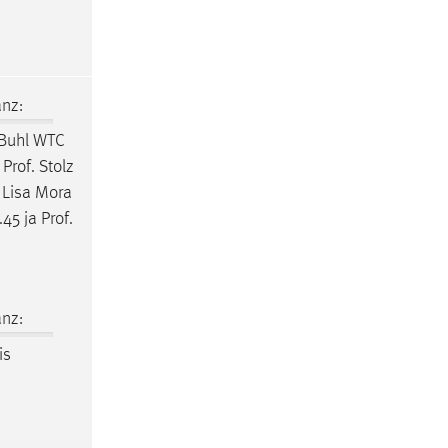
nz:
 Buhl WTC
 Prof. Stolz
Lisa Mora
45 ja Prof.
nz:
is