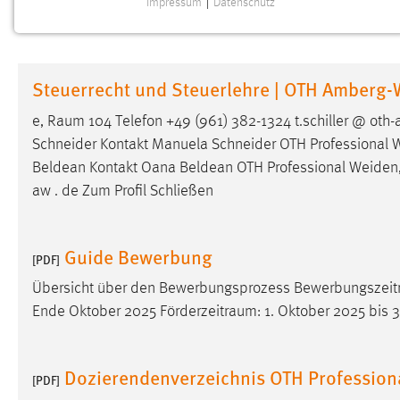
Impressum
|
Datenschutz
NOTWENDIGE COOKIES
Notwendige Cookies ermöglichen grundlegende
Funktionen und sind für die einwandfreie Funktion der
Steuerrecht und Steuerlehre | OTH Amberg
Website erforderlich.
e,
Raum
104 Telefon +49 (961) 382-1324 t.schiller @ oth
Einverständnis
Schneider Kontakt Manuela Schneider OTH Professional
Beldean Kontakt Oana Beldean OTH Professional Weide
Name:
cookie_consent
aw . de Zum Profil Schließen
Zweck:
Dieser Cookie speichert die
ausgewählten Einverständnis-Optionen
des Benutzers
Guide Bewerbung
[PDF]
Cookie Laufzeit:
1 Jahr
Übersicht über den Bewerbungsprozess
Bewerbungszeit
Ende Oktober 2025
Förderzeitraum
: 1. Oktober 2025 bis
Performance
Name:
staticfilecache
Dozierendenverzeichnis OTH Professio
[PDF]
Zweck:
Für performante Seitenauslieferung wird