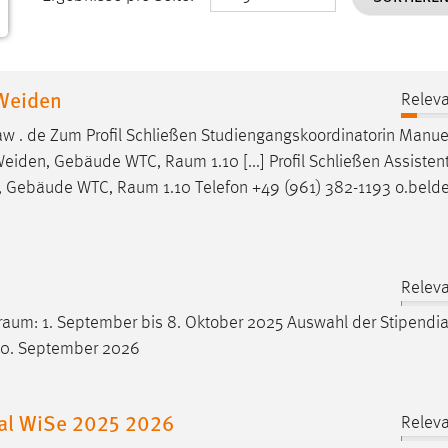
-Weiden
Releva
-aw . de Zum Profil Schließen Studiengangskoordinatorin Manue
 Weiden, Gebäude WTC,
Raum
1.10 [...] Profil Schließen Assiste
n, Gebäude WTC,
Raum
1.10 Telefon +49 (961) 382-1193 o.beld
Releva
raum
: 1. September bis 8. Oktober 2025 Auswahl der Stipendia
 30. September 2026
nal WiSe 2025 2026
Releva