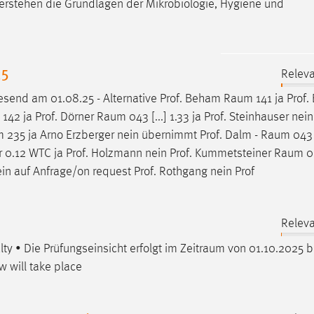
verstehen die Grundlagen der Mikrobiologie, Hygiene und
25
Releva
end am 01.08.25 - Alternative Prof. Beham
Raum
141 ja Prof.
142 ja Prof. Dörner
Raum
043 [...] 1.33 ja Prof. Steinhauser nein
m
235 ja Arno Erzberger nein übernimmt Prof. Dalm -
Raum
043 
bor 0.12 WTC ja Prof. Holzmann nein Prof. Kummetsteiner
Raum
0.
nein auf Anfrage/on request Prof. Rothgang nein Prof
Releva
ty • Die Prüfungseinsicht erfolgt im
Zeitraum
von 01.10.2025 b
w will take place