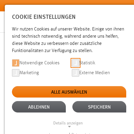
Zum Hauptinhalt springen
COOKIE EINSTELLUNGEN
Wir nutzen Cookies auf unserer Website. Einige von ihnen
sind technisch notwendig, während andere uns helfen,
diese Website zu verbessern oder zusätzliche
SUCHE
Funktionalitäten zur Verfügung zu stellen.
Notwendige Cookies
Statistik
Marketing
Externe Medien
ALLE AUSWÄHLEN
ALTER: ÜBER EIN JAHR
ALLE FILTER EN
Aktive Filter:
ABLEHNEN
SPEICHERN
Gesucht nach "raum".
Es wurden 1860 Ergebnisse gefunde
Details anzeigen