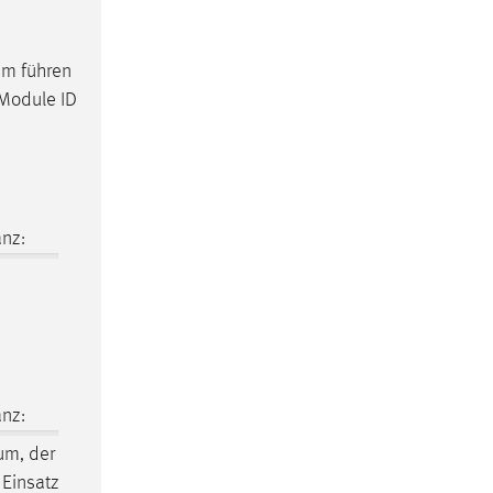
em führen
 Module ID
m
nz:
nz:
aum
, der
 Einsatz