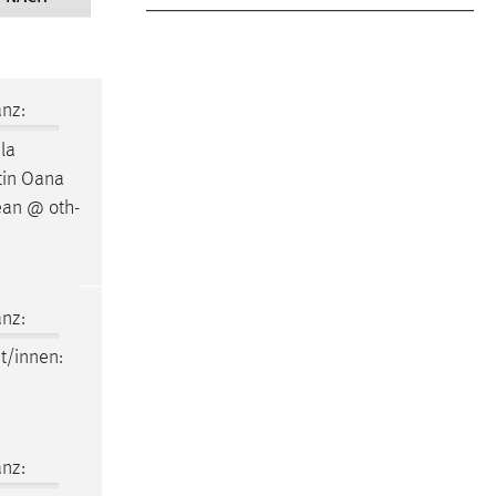
nz:
la
ntin Oana
ean @ oth-
nz:
t/innen:
nz: