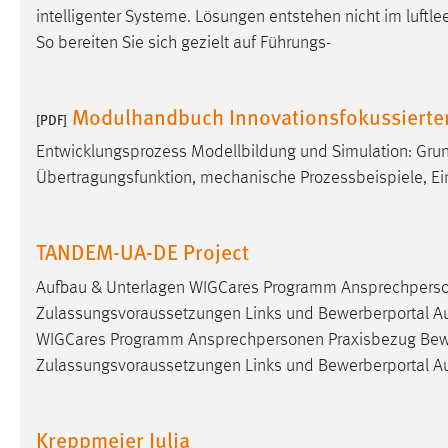
intelligenter Systeme. Lösungen entstehen nicht im luftl
Matomo
So bereiten Sie sich gezielt auf Führungs-
Name:
_pk_ref, _pk_cvar, _pk_id, _pk_ses
Modulhandbuch Innovationsfokussierte
[PDF]
Zweck:
Zugriffsstatistik
Entwicklungsprozess Modellbildung und Simulation: Grun
Cookie Laufzeit:
Max. 13 Monate
Übertragungsfunktion, mechanische Prozessbeispiele, Ein
MARKETING
TANDEM-UA-DE Project
Marketing Cookies werden von Drittanbietern
Aufbau & Unterlagen WIGCares Programm Ansprechperso
verwendet, um personalisierte Werbung anzuzeigen.
Zulassungsvoraussetzungen Links und Bewerberportal Aufb
Sie tun dies, indem sie Besucher über Websites
WIGCares Programm Ansprechpersonen Praxisbezug Bew
hinweg verfolgen.
Zulassungsvoraussetzungen Links und Bewerberportal Au
Google Ads
Name:
_gcl_au
Kreppmeier Julia