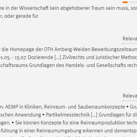
iere in der Wissenschaft kein abgehobener
Traum
sein muss, so
r, oder gerade für
Releva
er die Homepage der OTH Amberg-Weiden
Bewerbungszeitrau
.05. - 15.07. Dozierende [...] Zivilrechts und juristischer Meth
schaftsraums
Grundlagen des Handels- und Gesellschafts recht
Releva
n: AEMP in Kliniken,
Reinraum
- und
Sauberraumkonzepte
• Gr
ischen Anwendung • Partikelmesstechnik [...] Grundlagen für d
agen
. • Sie können Konzepte für eine
Reinraumproduktion
tech
-führung in einer
Reinraumumgebung
erkennen und dementsp