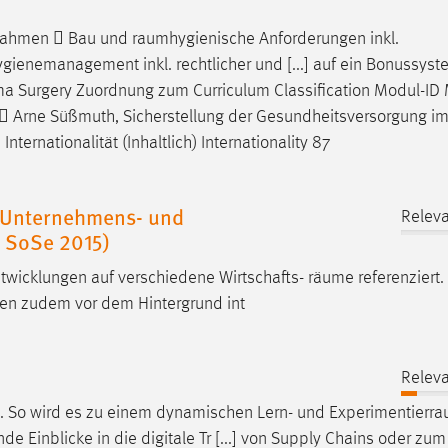
ßnahmen  Bau und
raumhygienische
Anforderungen inkl.
ienemanagement inkl. rechtlicher und [...] auf ein Bonussyst
ma
Surgery Zuordnung zum Curriculum Classification Modul-ID
  Arne Süßmuth, Sicherstellung der Gesundheitsversorgung i
ernationalität (Inhaltlich) Internationality 87
s Unternehmens- und
Releva
 SoSe 2015)
ntwicklungen auf verschiedene Wirtschafts-
räume
referenziert.
n zudem vor dem Hintergrund int
Releva
n. So wird es zu einem dynamischen Lern- und
Experimentierr
 Einblicke in die digitale Tr [...] von Supply Chains oder zum