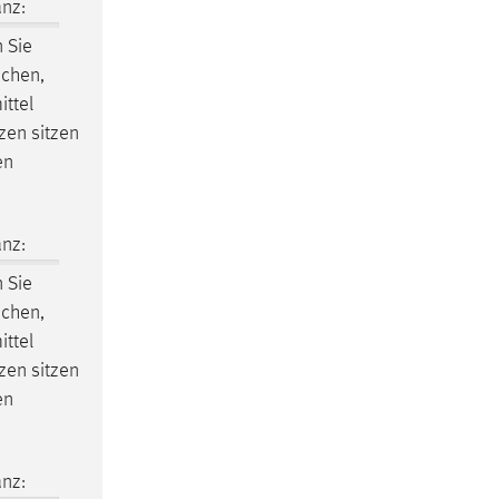
nz:
n Sie
schen,
ttel
zen sitzen
en
nz:
n Sie
schen,
ttel
zen sitzen
en
nz: