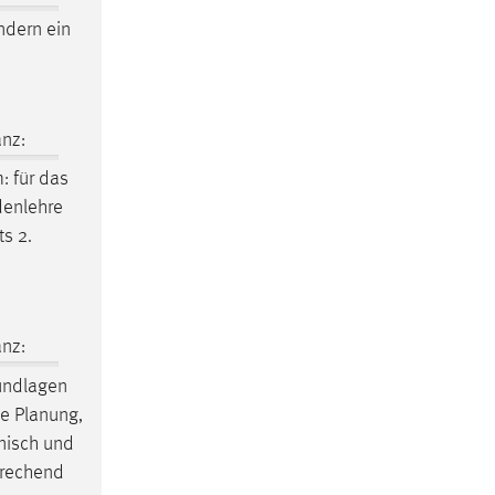
ndern ein
nz:
m
: für das
odenlehre
s 2.
nz:
undlagen
ie Planung,
nisch und
rechend