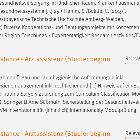
, Gesundheitsversorgung im ländlichen
Raum
, Krankenhausmana
sundheitssysteme [...] 25 • Hamm, S./Bulitta, C. (2019),
: Ostbayerische Technische Hochschule Amberg- Weiden,
er) Diverse Kooperations- und Beratungsprojekte mit Konzernen
r Region Forschungs-/ Expertentätigkeit Research Activities/E
tance - Arztassistenz (Studienbeginn
Releva
ßnahmen  Bau und
raumhygienische
Anforderungen inkl.
gienemanagement inkl. rechtlicher und [...] Hinweis auf ein 
nd
Trauma
Surgery Zuordnung zum Curriculum Classification Mo
, Springer  Arne Süßmuth, Sicherstellung der Gesundheitsve
Internationalität (Inhaltlich) Internationality Modulprüfung
tance - Arztassistenz (Studienbeginn
Releva