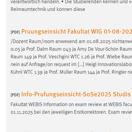
verantwortlich handeln. • Die Studierenden kennen und 
externen Medien Cookies gesetzt.
Reinraumtechnik
und können diese
YouTube
Pruungseinsicht Fakultat WIG 01-08-20
[PDF]
Vimeo
/Dozent
Raum/room
anwesend am 01.08.2025 nichtanwes
0.05 ja Prof. Dalm
Raum
043 ja Amy De Vour-Schön
Raum
Raum
149 ja Prof. Veschgini WTC 1.26 ja Prof. Wiebe
Rau
nein auf Anfrage/on request im [...] Heigl Innovationsla
Kühnl WTC 1.39 ja Prof. Müller
Raum
144 ja Prof. Ringler 
Info-Prufungseinsicht-SoSe2025 Studis
[PDF]
Fakultät WEBIS Information on exam review at WEBIS facul
01.11.2025 bei den jeweiligen Erstkorrektoren. Exam revie