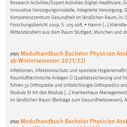
Research Activities/Expert Activities Digital Healthcare
in diesem Cookie gespeichert, ob man
Innovative Versorgungsmodelle, Integrierte Versorgung, Ge
eingeloggt ist.
Kompetenzzentrum Gesundheit im ländlichen
Raum
, in
Forschungsbericht 2019, S. 105-108. • Hamm [...] khändl
Sprachpräferenz
Mittelständlern aus dem
Raum
Stuttgart, München und de
Name:
site-language-preference
Zweck:
Das Cookie speichert die gewählte
Modulhandbuch Bachelor Physician Assis
[PDF]
Sprache der Website.
ab Wintersemester 2021/22)
Cookie Laufzeit:
30 Tage
Infektionen, Infektionsschutz und spezielle Hygienema
Raumlufttechnische
Anlagen  Qualitätssicherung und Hy
Chat
führen 31 Orthopädie und Unfallchirurgie Orthopedics a
Module ID Art des Moduls [...] Krankenhaus-Management)
Name:
MibewSessionID, MIBEW_UserID,
im ländlichen
Raum
(Beiträge zum Gesundheitswesen), AVM 
mibew_locale, mibew-chat-frame-style-
5e9dbeb1811c0446
Zweck:
Wird benötigt um die Chatfunktion
Modulhandbuch Bachelor Physician Assis
[PDF]
nutzen zu können.