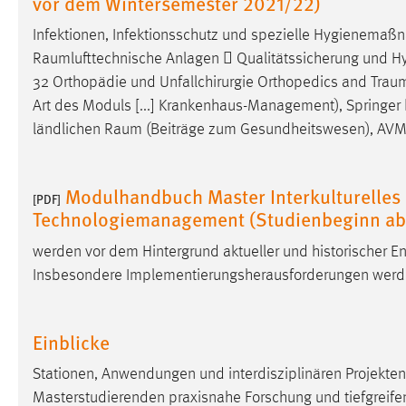
vor dem Wintersemester 2021/22)
Cookie Laufzeit:
MibewSessionID, mibew-chat-frame-
Infektionen, Infektionsschutz und spezielle Hygienema
style-5e9dbeb1811c0446 =
Raumlufttechnische
Anlagen  Qualitätssicherung und Hyg
Sitzungslaufzeit, mibew_locale = 3
Jahre, MIBEW_UserID = 1 Jahr
32 Orthopädie und Unfallchirurgie Orthopedics and
Trau
Art des Moduls [...] Krankenhaus-Management), Springer
ländlichen
Raum
(Beiträge zum Gesundheitswesen), AVM Int
Login
Name:
fe_user, be_user, be_lastLoginProvider
Modulhandbuch Master Interkulturelle
[PDF]
Zweck:
Dieser Cookie ist notwendig um sich an
Technologiemanagement (Studienbeginn ab
der Website einloggen zu können.
werden vor dem Hintergrund aktueller und historischer E
Cookie Laufzeit:
24 Stunden
Insbesondere Implementierungsherausforderungen werde
STATISTIK
Einblicke
Statistik Cookies erfassen Informationen anonym.
Stationen, Anwendungen und interdisziplinären Projekte
Diese Informationen helfen uns zu verstehen, wie
Masterstudierenden praxisnahe Forschung und tiefgreifende
unsere Besucher unsere Website nutzen.