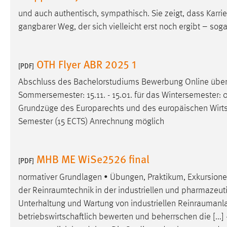
Anbieter:
Google Ireland Limited
und auch authentisch, sympathisch. Sie zeigt, dass Karr
gangbarer Weg, der sich vielleicht erst noch ergibt – soga
Zweck:
Conversion-Tracking
Cookie Laufzeit:
3 Monate
OTH Flyer ABR 2025 1
[PDF]
Facebook Pixel
Abschluss des Bachelorstudiums Bewerbung Online üb
Sommersemester: 15.11. - 15.01. für das Wintersemester: 01
Name:
_fbp
Grundzüge des Europarechts und des europäischen
Wirt
Anbieter:
Facebook
Semester (15 ECTS) Anrechnung möglich
Zweck:
Conversion-Tracking
MHB ME WiSe2526 final
Cookie Laufzeit:
3 Monate
[PDF]
normativer Grundlagen • Übungen, Praktikum, Exkursione
der
Reinraumtechnik
in der industriellen und pharmazeut
EXTERNE MEDIEN
Unterhaltung und Wartung von industriellen
Reinraumanl
Um Inhalte von Videoplattformen und Social Media
betriebswirtschaftlich bewerten und beherrschen die [...] 
Plattformen anzeigen zu können, werden von diesen