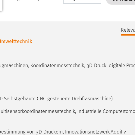
Releva
Umwelttechnik
eugmaschinen, Koordinatenmesstechnik, 3D-Druck, digitale Pro
t: Selbstgebaute CNC-gesteuerte Drehfräsmaschine)
 Multisensorkoordinatenmesstechnik, Industrielle Computertom
tsbestimmung von 3D-Druckern, Innovationsnetzwerk Additiv