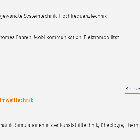
k, angewandte Systemtechnik, Hochfrequenztechnik
nomes Fahren, Mobilkommunikation, Elektromobilität
Releva
Umwelttechnik
anik, Simulationen in der Kunststofftechnik, Rheologie, Ther