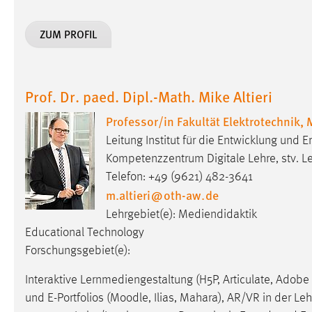
externen Medien Cookies gesetzt.
ZUM PROFIL
YouTube
Vimeo
Prof. Dr. paed. Dipl.-Math. Mike Altieri
Professor/in Fakultät Elektrotechnik,
Leitung Institut für die Entwicklung und
Kompetenzzentrum Digitale Lehre, stv. 
Telefon: +49 (9621) 482-3641
m.altieri
@
oth-aw
.
de
Lehrgebiet(e): Mediendidaktik
Educational Technology
Forschungsgebiet(e):
Interaktive Lernmediengestaltung (H5P, Articulate, Adobe
und E-Portfolios (Moodle, Ilias, Mahara), AR/VR in der Le