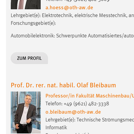
a.hoess
@
oth-aw
.
de
Matomo
Lehrgebiet(e): Elektro­tech­nik, elek­trische Mess­techni
Forschungsgebiet(e):
Name:
_pk_ref, _pk_cvar, _pk_id, _pk_ses
Automobilelektronik: Schwerpunkte Automatisiertes/auto
Zweck:
Zugriffsstatistik
Cookie Laufzeit:
Max. 13 Monate
ZUM PROFIL
MARKETING
Marketing Cookies werden von Drittanbietern
Prof. Dr. rer. nat. habil. Olaf Bleibaum
verwendet, um personalisierte Werbung anzuzeigen.
Professor/in Fakultät Maschinenbau/
Sie tun dies, indem sie Besucher über Websites
hinweg verfolgen.
Telefon: +49 (9621) 482-3338
o.bleibaum
@
oth-aw
.
de
Google Ads
Lehrgebiet(e): Technische Strömungsmech
Informatik
Name:
_gcl_au