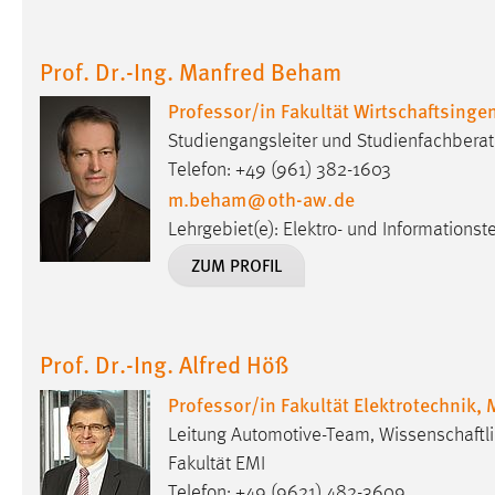
Cookie Laufzeit:
MibewSessionID, mibew-chat-frame-
style-5e9dbeb1811c0446 =
Prof. Dr.-Ing. Manfred Beham
Sitzungslaufzeit, mibew_locale = 3
Jahre, MIBEW_UserID = 1 Jahr
Professor/in Fakultät Wirtschaftsing
Studiengangsleiter und Studienfachberat
Login
Telefon: +49 (961) 382-1603
m.beham
@
oth-aw
.
de
Name:
fe_user, be_user, be_lastLoginProvider
Lehrgebiet(e): Elektro- und Informationst
Zweck:
Dieser Cookie ist notwendig um sich an
ZUM PROFIL
der Website einloggen zu können.
Cookie Laufzeit:
24 Stunden
Prof. Dr.-Ing. Alfred Höß
STATISTIK
Professor/in Fakultät Elektrotechnik,
Leitung Automotive-Team, Wissenschaftl
Statistik Cookies erfassen Informationen anonym.
Diese Informationen helfen uns zu verstehen, wie
Fakultät EMI
unsere Besucher unsere Website nutzen.
Telefon: +49 (9621) 482-3609