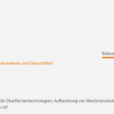
Releva
enieurwesen und Gesundheit
lle Oberflächentechnologien, Aufbereitung von Medizinproduk
im OP