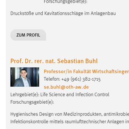
Forschungsgebiet(e):
Anbieter:
Google Ireland Limited
Druckstöße und Kavitationsschläge im Anlagenbau
Zweck:
Conversion-Tracking
Cookie Laufzeit:
3 Monate
ZUM PROFIL
Facebook Pixel
Name:
_fbp
Prof. Dr. rer. nat. Sebastian Buhl
Anbieter:
Facebook
Professor/in Fakultät Wirtschaftsing
Zweck:
Conversion-Tracking
Telefon: +49 (961) 382-1715
se.buhl
@
oth-aw
.
de
Cookie Laufzeit:
3 Monate
Lehrgebiet(e): Life Science and Infection Control
Forschungsgebiet(e):
EXTERNE MEDIEN
Hygienisches Design von Medizinprodukten, antimikrobie
Um Inhalte von Videoplattformen und Social Media
Infektionskontrolle mittels raumlufttechnischer Anlagen 
Plattformen anzeigen zu können, werden von diesen