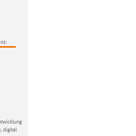
nz:
ntwicklung
 digital