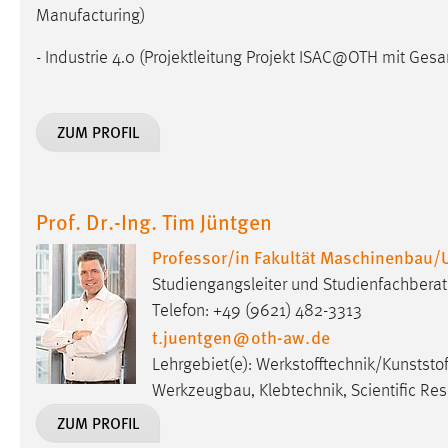
Manufacturing)
in diesem Cookie gespeichert, ob man
eingeloggt ist.
- Industrie 4.0 (Projektleitung Projekt ISAC@OTH mit Ges
Sprachpräferenz
ZUM PROFIL
Name:
site-language-preference
Zweck:
Das Cookie speichert die gewählte
Sprache der Website.
Prof. Dr.-Ing. Tim Jüntgen
Cookie Laufzeit:
30 Tage
Professor/in Fakultät Maschinenbau/
Studiengangsleiter und Studienfachbera
Chat
Telefon: +49 (9621) 482-3313
Name:
t.juentgen
@
oth-aw
.
de
MibewSessionID, MIBEW_UserID,
mibew_locale, mibew-chat-frame-style-
Lehrgebiet(e): Werkstofftechnik/Kunststo
5e9dbeb1811c0446
Werkzeugbau, Klebtechnik, Scientific Re
Zweck:
Wird benötigt um die Chatfunktion
ZUM PROFIL
nutzen zu können.