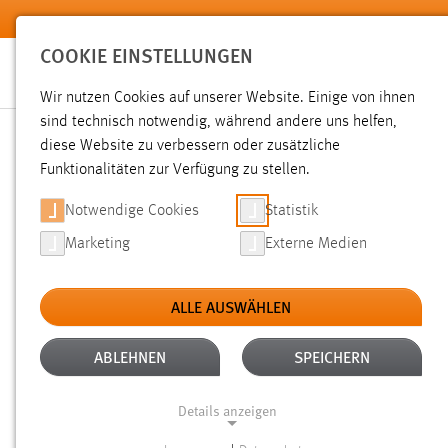
Zum Hauptinhalt springen
COOKIE EINSTELLUNGEN
Wir nutzen Cookies auf unserer Website. Einige von ihnen
sind technisch notwendig, während andere uns helfen,
diese Website zu verbessern oder zusätzliche
SUCHE
Funktionalitäten zur Verfügung zu stellen.
Notwendige Cookies
Statistik
Marketing
Externe Medien
ALLE AUSWÄHLEN
TYP: PERSONEN
ALLE FILTER ENTFERN
Aktive Filter:
ABLEHNEN
SPEICHERN
Gesucht nach "raum".
Es wurden 13 Ergebnisse gefunden.
Z
Details anzeigen