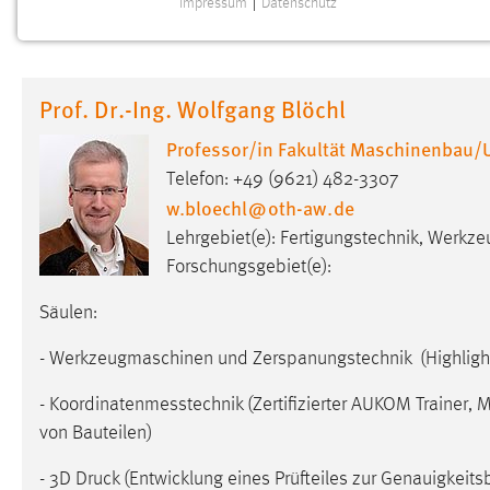
Impressum
|
Datenschutz
NOTWENDIGE COOKIES
Notwendige Cookies ermöglichen grundlegende
Funktionen und sind für die einwandfreie Funktion der
Prof. Dr.-Ing. Wolfgang Blöchl
Website erforderlich.
Professor/in Fakultät Maschinenbau/
Einverständnis
Telefon: +49 (9621) 482-3307
w.bloechl
@
oth-aw
.
de
Name:
cookie_consent
Lehrgebiet(e): Fertigungstechnik, Werkz
Zweck:
Dieser Cookie speichert die
Forschungsgebiet(e):
ausgewählten Einverständnis-Optionen
des Benutzers
Säulen:
Cookie Laufzeit:
1 Jahr
- Werkzeugmaschinen und Zerspanungstechnik (Highligh
Performance
- Koordinatenmesstechnik (Zertifizierter AUKOM Trainer,
von Bauteilen)
Name:
staticfilecache
- 3D Druck (Entwicklung eines Prüfteiles zur Genauigkei
Zweck:
Für performante Seitenauslieferung wird