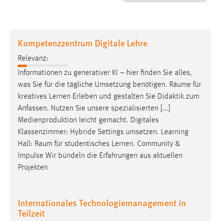
1 Jahr
Performance
Kompetenzzentrum Digitale Lehre
Name:
Relevanz:
staticfilecache
Informationen zu generativer KI – hier finden Sie alles,
was Sie für die tägliche Umsetzung benötigen.
Räume
für
Zweck:
kreatives Lernen Erleben und gestalten Sie Didaktik zum
Für performante Seitenauslieferung wird in diesem Cookie
gespeichert, ob man eingeloggt ist.
Anfassen. Nutzen Sie unsere spezialisierten [...]
Medienproduktion leicht gemacht. Digitales
Klassenzimmer: Hybride Settings umsetzen. Learning
Sprachpräferenz
Hall:
Raum
für studentisches Lernen. Community &
Name:
Impulse Wir bündeln die Erfahrungen aus aktuellen
site-language-preference
Projekten
Zweck:
Das Cookie speichert die gewählte Sprache der Website.
Internationales Technologiemanagement in
Teilzeit
Cookie Laufzeit: