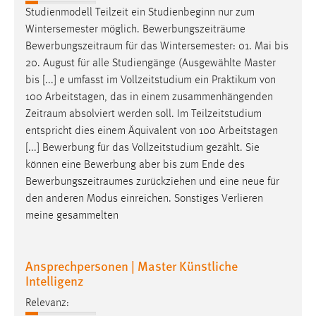
Zweck:
Studienmodell Teilzeit ein Studienbeginn nur zum
Dieser Cookie ist notwendig um sich an der Website
Wintersemester möglich. Bewerbungszeiträume
einloggen zu können.
Bewerbungszeitraum
für das Wintersemester: 01. Mai bis
20. August für alle Studiengänge (Ausgewählte Master
Cookie Laufzeit:
bis [...] e umfasst im Vollzeitstudium ein Praktikum von
24 Stunden
100 Arbeitstagen, das in einem zusammenhängenden
Zeitraum
absolviert werden soll. Im Teilzeitstudium
entspricht dies einem Äquivalent von 100 Arbeitstagen
STATISTIK
[...] Bewerbung für das Vollzeitstudium gezählt. Sie
Statistik Cookies erfassen Informationen anonym.
können eine Bewerbung aber bis zum Ende des
Diese Informationen helfen uns zu verstehen, wie
Bewerbungszeitraumes
zurückziehen und eine neue für
unsere Besucher unsere Website nutzen.
den anderen Modus einreichen. Sonstiges Verlieren
meine gesammelten
Matomo
Name:
Ansprechpersonen | Master Künstliche
_pk_ref, _pk_cvar, _pk_id, _pk_ses
Intelligenz
Zweck:
Relevanz:
Zugriffsstatistik