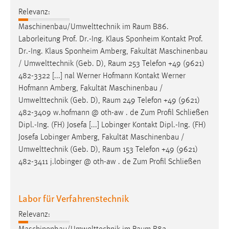
EXTERNE MEDIEN
Relevanz:
Um Inhalte von Videoplattformen und Social Media
Maschinenbau/Umwelttechnik im
Raum
B86.
Plattformen anzeigen zu können, werden von diesen
Laborleitung Prof. Dr.-Ing. Klaus Sponheim Kontakt Prof.
externen Medien Cookies gesetzt.
Dr.-Ing. Klaus Sponheim Amberg, Fakultät Maschinenbau
/ Umwelttechnik (Geb. D),
Raum
253 Telefon +49 (9621)
YouTube
482-3322 [...] nal Werner Hofmann Kontakt Werner
Hofmann Amberg, Fakultät Maschinenbau /
Vimeo
Umwelttechnik (Geb. D),
Raum
249 Telefon +49 (9621)
482-3409 w.hofmann @ oth-aw . de Zum Profil Schließen
Dipl.-Ing. (FH) Josefa [...] Lobinger Kontakt Dipl.-Ing. (FH)
Josefa Lobinger Amberg, Fakultät Maschinenbau /
Umwelttechnik (Geb. D),
Raum
153 Telefon +49 (9621)
482-3411 j.lobinger @ oth-aw . de Zum Profil Schließen
Labor für Verfahrenstechnik
Relevanz: