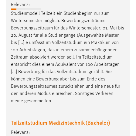
30 Tage
Relevanz:
Studienmodell Teilzeit ein Studienbeginn nur zum
Chat
Wintersemester möglich. Bewerbungszeiträume
Bewerbungszeitraum
für das Wintersemester: 01. Mai bis
Name:
20. August für alle Studiengänge (Ausgewählte Master
MibewSessionID, MIBEW_UserID, mibew_locale, mibew-
bis [...] e umfasst im Vollzeitstudium ein Praktikum von
chat-frame-style-5e9dbeb1811c0446
100 Arbeitstagen, das in einem zusammenhängenden
Zweck:
Zeitraum
absolviert werden soll. Im Teilzeitstudium
Wird benötigt um die Chatfunktion nutzen zu können.
entspricht dies einem Äquivalent von 100 Arbeitstagen
[...] Bewerbung für das Vollzeitstudium gezählt. Sie
Cookie Laufzeit:
können eine Bewerbung aber bis zum Ende des
MibewSessionID, mibew-chat-frame-style-
Bewerbungszeitraumes
zurückziehen und eine neue für
5e9dbeb1811c0446 = Sitzungslaufzeit, mibew_locale = 3
Jahre, MIBEW_UserID = 1 Jahr
den anderen Modus einreichen. Sonstiges Verlieren
meine gesammelten
Login
Teilzeitstudium Medizintechnik (Bachelor)
Name:
fe_user, be_user, be_lastLoginProvider
Relevanz: