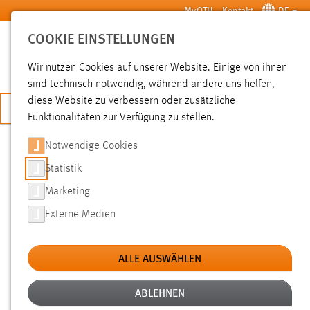
Zum Hauptinhalt springen
MyOTH
Kontakt
DE
COOKIE EINSTELLUNGEN
SUCHE
Wir nutzen Cookies auf unserer Website. Einige von ihnen
sind technisch notwendig, während andere uns helfen,
diese Website zu verbessern oder zusätzliche
JETZT BEWERBEN
Funktionalitäten zur Verfügung zu stellen.
Notwendige Cookies
SUCHE
Statistik
Marketing
FILTER
Externe Medien
Typ
ALLE AUSWÄHLEN
Erstellungsdatum
ABLEHNEN