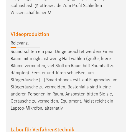
s.alhashash @ oth-aw . de Zum Profil Schließen
Conversion-Tracking
Wissenschaftlicher M
Cookie Laufzeit:
3 Monate
Videoproduktion
Facebook Pixel
Relevanz:
Sound sollten ein paar Dinge beachtet werden: Einen
Name:
_fbp
Raum
mit möglichst wenig Hall wählen (große, leere
Räume
vermeiden, viel Stoff im
Raum
hilft
Raumhall
zu
Anbieter:
dämpfen). Fenster und Türen schließen, um
Facebook
Störgeräusche [...] Smartphones evtl. auf Flugmodus um
Zweck:
Störgeräusche zu vermeiden. Bestenfalls sind kleine
Conversion-Tracking
anderen Personen im
Raum
. Ansonsten bitten Sie sie,
Geräusche zu vermeiden. Equipment: Meist reicht ein
Cookie Laufzeit:
Laptop-Mikrofon, alternativ
3 Monate
Labor für Verfahrenstechnik