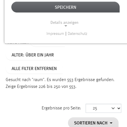
SPEICHERN
Alter
Details anzeigen
SUCHEN
Impressum
|
Datenschutz
NOTWENDIGE COOKIES
TYP: SEITEN
Aktive Filter:
Notwendige Cookies ermöglichen grundlegende
ALTER: ÜBER EIN JAHR
Funktionen und sind für die einwandfreie Funktion der
Website erforderlich.
ALLE FILTER ENTFERNEN
Einverständnis
Gesucht nach "raum".
Es wurden 553 Ergebnisse gefunden.
Name:
Zeige Ergebnisse 226 bis 250 von 553.
cookie_consent
Zweck:
Ergebnisse pro Seite:
Dieser Cookie speichert die ausgewählten Einverständnis-
Optionen des Benutzers
SORTIEREN NACH
Cookie Laufzeit: