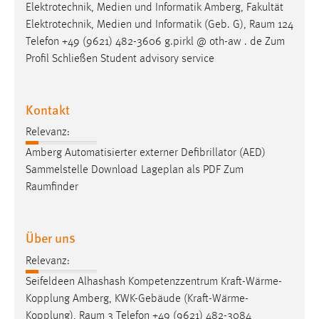
Elektrotechnik, Medien und Informatik Amberg, Fakultät
Cookie Laufzeit:
Elektrotechnik, Medien und Informatik (Geb. G),
Raum
124
Max. 13 Monate
Telefon +49 (9621) 482-3606 g.pirkl @ oth-aw . de Zum
Profil Schließen Student advisory service
MARKETING
Kontakt
Marketing Cookies werden von Drittanbietern
Relevanz:
verwendet, um personalisierte Werbung anzuzeigen.
Amberg Automatisierter externer Defibrillator (AED)
Sie tun dies, indem sie Besucher über Websites
Sammelstelle Download Lageplan als PDF Zum
hinweg verfolgen.
Raumfinder
Google Ads
Name:
Über uns
_gcl_au
Relevanz:
Anbieter:
Seifeldeen Alhashash Kompetenzzentrum Kraft-Wärme-
Google Ireland Limited
Kopplung Amberg, KWK-Gebäude (Kraft-Wärme-
Kopplung),
Raum
3 Telefon +49 (9621) 482-3084
Zweck: