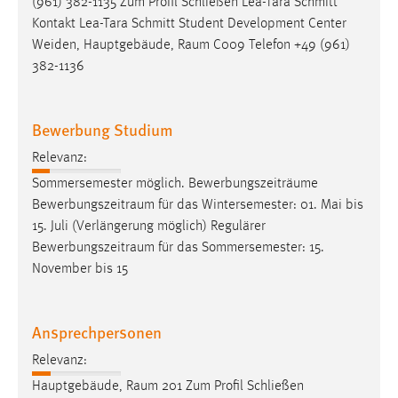
(961) 382-1135 Zum Profil Schließen Lea-Tara Schmitt
Conversion-Tracking
Kontakt Lea-Tara Schmitt Student Development Center
Weiden, Hauptgebäude,
Raum
C009 Telefon +49 (961)
Cookie Laufzeit:
382-1136
3 Monate
Facebook Pixel
Bewerbung Studium
Name:
Relevanz:
_fbp
Sommersemester möglich. Bewerbungszeiträume
Bewerbungszeitraum
für das Wintersemester: 01. Mai bis
Anbieter:
15. Juli (Verlängerung möglich) Regulärer
Facebook
Bewerbungszeitraum
für das Sommersemester: 15.
Zweck:
November bis 15
Conversion-Tracking
Cookie Laufzeit:
Ansprechpersonen
3 Monate
Relevanz:
Hauptgebäude,
Raum
201 Zum Profil Schließen