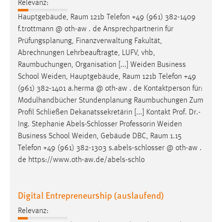
Relevanz:
Hauptgebäude,
Raum
121b Telefon +49 (961) 382-1409
f.trottmann @ oth-aw . de Ansprechpartnerin für
Prüfungsplanung, Finanzverwaltung Fakultät,
Abrechnungen Lehrbeauftragte, LUFV, vhb,
Raumbuchungen
, Organisation [...] Weiden Business
School Weiden, Hauptgebäude,
Raum
121b Telefon +49
(961) 382-1401 a.herma @ oth-aw . de Kontaktperson für:
Modulhandbücher Stundenplanung
Raumbuchungen
Zum
Profil Schließen Dekanatssekretärin [...] Kontakt Prof. Dr.-
Ing. Stephanie Abels-Schlosser Professorin Weiden
Business School Weiden, Gebäude DBC,
Raum
1.15
Telefon +49 (961) 382-1303 s.abels-schlosser @ oth-aw .
de https://www.oth-aw.de/abels-schlo
Digital Entrepreneurship (auslaufend)
Relevanz: