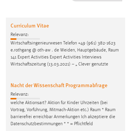
1 Jahr
Performance
Curriculum Vitae
Name:
Relevanz:
staticfilecache
Wirtschaftsingenieurwesen Telefon +49 (961) 382-1623
e.rothgang @ oth-aw . de Weiden, Hauptgebäude,
Raum
Zweck:
141 Expert Activities Expert Activities Interviews
Für performante Seitenauslieferung wird in diesem Cookie
gespeichert, ob man eingeloggt ist.
Wirtschaftszeitung (13.03.2021) – „ Clever genutzte
Sprachpräferenz
Nacht der Wissenschaft Programmabfrage
Name:
Relevanz:
site-language-preference
welche Aktionsart? Aktion für Kinder Uhrzeiten (bei
Zweck:
Vortrag, Vorführung, Mitmach-Aktion etc.)
Raum
*
Raum
Das Cookie speichert die gewählte Sprache der Website.
barrierefrei erreichbar Anmerkungen Ich akzeptiere die
Datenschutzbestimmungen * * = Pflichtfeld
Cookie Laufzeit: