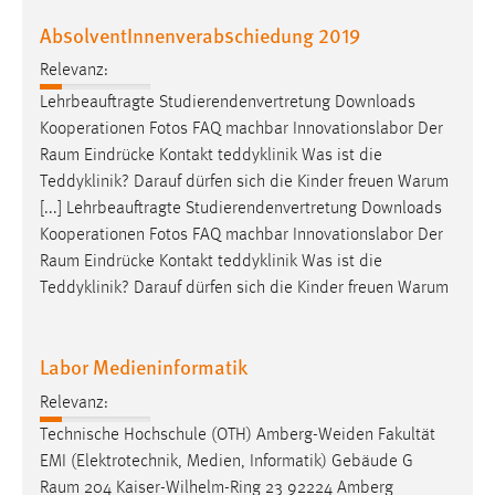
Zweck:
AbsolventInnenverabschiedung 2019
Dieser Cookie ist notwendig um sich an der Website
einloggen zu können.
Relevanz:
Lehrbeauftragte Studierendenvertretung Downloads
Cookie Laufzeit:
Kooperationen Fotos FAQ machbar Innovationslabor Der
24 Stunden
Raum
Eindrücke Kontakt teddyklinik Was ist die
Teddyklinik? Darauf dürfen sich die Kinder freuen Warum
[...] Lehrbeauftragte Studierendenvertretung Downloads
STATISTIK
Kooperationen Fotos FAQ machbar Innovationslabor Der
Statistik Cookies erfassen Informationen anonym.
Raum
Eindrücke Kontakt teddyklinik Was ist die
Diese Informationen helfen uns zu verstehen, wie
Teddyklinik? Darauf dürfen sich die Kinder freuen Warum
unsere Besucher unsere Website nutzen.
Matomo
Labor Medieninformatik
Relevanz:
Name:
_pk_ref, _pk_cvar, _pk_id, _pk_ses
Technische Hochschule (OTH) Amberg-Weiden Fakultät
EMI (Elektrotechnik, Medien, Informatik) Gebäude G
Zweck:
Raum
204 Kaiser-Wilhelm-Ring 23 92224 Amberg
Zugriffsstatistik