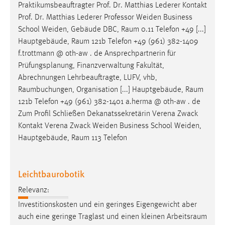
EXTERNE MEDIEN
Praktikumsbeauftragter Prof. Dr. Matthias Lederer Kontakt
Prof. Dr. Matthias Lederer Professor Weiden Business
Um Inhalte von Videoplattformen und Social Media
School Weiden, Gebäude DBC,
Raum
0.11 Telefon +49 [...]
Plattformen anzeigen zu können, werden von diesen
Hauptgebäude,
Raum
121b Telefon +49 (961) 382-1409
externen Medien Cookies gesetzt.
f.trottmann @ oth-aw . de Ansprechpartnerin für
Prüfungsplanung, Finanzverwaltung Fakultät,
YouTube
Abrechnungen Lehrbeauftragte, LUFV, vhb,
Raumbuchungen
, Organisation [...] Hauptgebäude,
Raum
Vimeo
121b Telefon +49 (961) 382-1401 a.herma @ oth-aw . de
Zum Profil Schließen Dekanatssekretärin Verena Zwack
Kontakt Verena Zwack Weiden Business School Weiden,
Hauptgebäude,
Raum
113 Telefon
Leichtbaurobotik
Relevanz:
Investitionskosten und ein geringes Eigengewicht aber
auch eine geringe Traglast und einen kleinen
Arbeitsraum