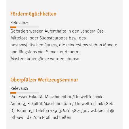
30 Tage
Fördermöglichkeiten
Chat
Relevanz:
Name:
Gefördert werden Aufenthalte in den Ländern Ost-,
MibewSessionID, MIBEW_UserID, mibew_locale, mibew-
Mittelost- oder Südosteuropas bzw. des
chat-frame-style-5e9dbeb1811c0446
postsowjetischen
Raums
, die mindestens sieben Monate
und längstens vier Semester dauern.
Zweck:
Masterstudiengänge werden ebenso
Wird benötigt um die Chatfunktion nutzen zu können.
Cookie Laufzeit:
MibewSessionID, mibew-chat-frame-style-
Oberpfälzer Werkzeugseminar
5e9dbeb1811c0446 = Sitzungslaufzeit, mibew_locale = 3
Jahre, MIBEW_UserID = 1 Jahr
Relevanz:
Professor Fakultät Maschinenbau/Umwelttechnik
Amberg, Fakultät Maschinenbau / Umwelttechnik (Geb.
Login
D),
Raum
157 Telefon +49 (9621) 482-3307 w.bloechl @
Name:
oth-aw . de Zum Profil Schließen
fe_user, be_user, be_lastLoginProvider