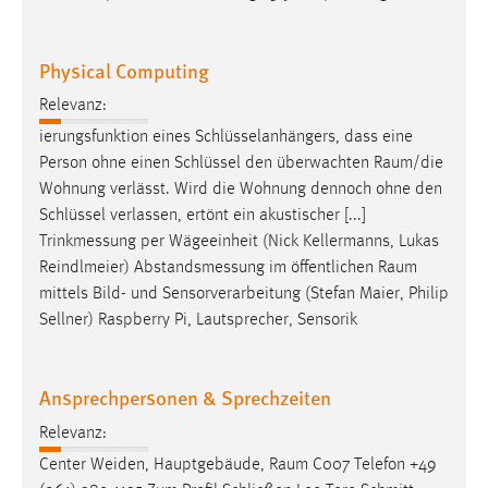
Cookie Laufzeit:
Max. 13 Monate
Physical Computing
Relevanz:
ierungsfunktion eines Schlüsselanhängers, dass eine
MARKETING
Person ohne einen Schlüssel den überwachten
Raum/die
Marketing Cookies werden von Drittanbietern
Wohnung verlässt. Wird die Wohnung dennoch ohne den
verwendet, um personalisierte Werbung anzuzeigen.
Schlüssel verlassen, ertönt ein akustischer [...]
Sie tun dies, indem sie Besucher über Websites
Trinkmessung per Wägeeinheit (Nick Kellermanns, Lukas
hinweg verfolgen.
Reindlmeier) Abstandsmessung im öffentlichen
Raum
mittels Bild- und Sensorverarbeitung (Stefan Maier, Philip
Google Ads
Sellner) Raspberry Pi, Lautsprecher, Sensorik
Name:
_gcl_au
Ansprechpersonen & Sprechzeiten
Anbieter:
Relevanz:
Google Ireland Limited
Center Weiden, Hauptgebäude,
Raum
C007 Telefon +49
Zweck: