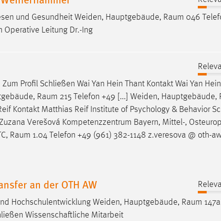
rwesen und Gesundheit Weiden, Hauptgebäude,
Raum
046 Telef
 Operative Leitung Dr.-Ing
Releva
e Zum Profil Schließen Wai Yan Hein Thant Kontakt Wai Yan Hein
ptgebäude,
Raum
215 Telefon +49 [...] Weiden, Hauptgebäude,
eif Kontakt Matthias Reif Institute of Psychology & Behavior S
.] Zuzana Verešová Kompetenzzentrum Bayern, Mittel-, Osteur
TC,
Raum
1.04 Telefon +49 (961) 382-1148 z.veresova @ oth-a
ransfer an der OTH AW
Releva
 und Hochschulentwicklung Weiden, Hauptgebäude,
Raum
147a
ließen Wissenschaftliche Mitarbeit