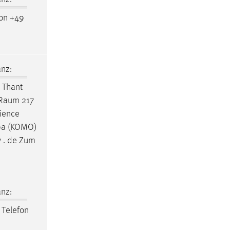
on +49
nz:
 Thant
Raum
217
cience
opa (KOMO)
w . de Zum
nz:
 Telefon