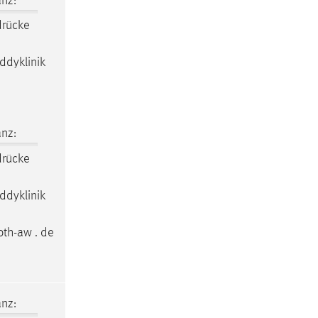
nz:
drücke
ddyklinik
nz:
drücke
ddyklinik
th-aw . de
nz: