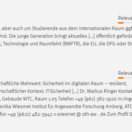
Releva
, aber auch um Studierende aus dem internationalen
Raum
ggf
nd: Die junge Generation bringt aktuelles [...] öffentlich geförd
g, Technologie und
Raumfahrt
(BMFTR), die EU, die DFG oder St
Releva
chaftliche Mehrwert: Sicherheit im digitalen
Raum
– resilient,
aftlicher Kontext: IT-Sicherheit [...] Dr. Markus Ringer Kontak
en, Gebäude WTC,
Raum
1.05 Telefon +49 (961) 382-1920 m.ring
Veronika Wiesmet Institut für Angewandte Forschung Amberg, AT
fon +49 (9621) 482-3942 v.wiesmet @ oth-aw . de Zum Profil 