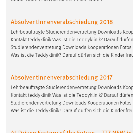
Anbieter:
Google Ireland Limited
Zweck:
Conversion-Tracking
AbsolventInnenverabschiedung 2018
Cookie Laufzeit:
3 Monate
Lehrbeauftragte Studierendenvertretung Downloads Koop
Kontakt teddyklinik Was ist die Teddyklinik? Darauf dürfen
Facebook Pixel
Studierendenvertretung Downloads Kooperationen Fotos
Was ist die Teddyklinik? Darauf dürfen sich die Kinder f
Name:
_fbp
Anbieter:
Facebook
AbsolventInnenverabschiedung 2017
Zweck:
Conversion-Tracking
Lehrbeauftragte Studierendenvertretung Downloads Koop
Cookie Laufzeit:
3 Monate
Kontakt teddyklinik Was ist die Teddyklinik? Darauf dürfen
Studierendenvertretung Downloads Kooperationen Fotos
Was ist die Teddyklinik? Darauf dürfen sich die Kinder f
EXTERNE MEDIEN
Um Inhalte von Videoplattformen und Social Media
AI-Driven Factory of the Future – TTZ NEW 
Plattformen anzeigen zu können, werden von diesen