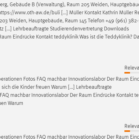
erg, Gebäude B (Verwaltung),
Raum
205 Weiden, Hauptgebäu
ttps://www.oth-aw.de/buli [...] Müller Kontakt Kathrin Müller R
203 Weiden, Hauptgebäude,
Raum
145 Telefon +49 (961) 382
tz [...] Lehrbeauftragte Studierendenvertretung Downloads
Raum
Eindrücke Kontakt teddyklinik Was ist die Teddyklinik? D
Releva
erationen Fotos FAQ machbar Innovationslabor Der
Raum
Ein
 sich die Kinder freuen Warum [...] Lehrbeauftragte
 FAQ machbar Innovationslabor Der
Raum
Eindrücke Kontakt te
reuen Warum
Releva
erationen Fotos FAQ machbar Innovationslabor Der
Raum
Ein