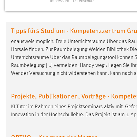
Impressum
|
Datenschutz
NOTWENDIGE COOKIES
Notwendige Cookies ermöglichen grundlegende
Funktionen und sind für die einwandfreie Funktion der
Tipps fürs Studium - Kompetenzzentrum Gr
Website erforderlich.
enausweis möglich. Freie Unterrichtsräume Über das
Rau
Einverständnis
Hörsäle finden. Zur
Raumbelegung
Weiden Bibliothek Die 
Unterrichtsräume Über das
Raumbelegungstool
können Si
Name:
cookie_consent
Raumbelegung
[...] vermeiden. Handy weg : Legen Sie Ih
Zweck:
Dieser Cookie speichert die
Wer der Versuchung nicht widerstehen kann, kann nach s
ausgewählten Einverständnis-Optionen
des Benutzers
Cookie Laufzeit:
Projekte, Publikationen, Vorträge - Kompe
1 Jahr
KI-Tutor im Rahmen eines Projektseminars aktiv mit. Gef
Performance
Innovation in der Hochschullehre. Das Projekt ist am 1. Ap
Name:
staticfilecache
ORTHO – Kongress der Master
Zweck:
Für performante Seitenauslieferung wird