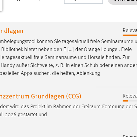
undlagen
Releva
mbelegungstool
können Sie tagesaktuell freie Seminarräume 
Bibliothek bietet neben den E [...] der Orange Lounge . Freie
e tagesaktuell freie Seminarräume und Hörsäle finden. Zur
r Handy außer Sichtweite, z. B. in einen Schub oder einen and
peziellen Apps suchen, die helfen, Ablenkung
tenzzentrum Grundlagen (CCG)
Releva
ördert wird das Projekt im Rahmen der
Freiraum-Förderung
der S
ril 2026 gestartet und