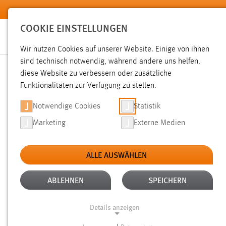
Zum Hauptinhalt springen
COOKIE EINSTELLUNGEN
Wir nutzen Cookies auf unserer Website. Einige von ihnen
sind technisch notwendig, während andere uns helfen,
diese Website zu verbessern oder zusätzliche
SUCHE
Funktionalitäten zur Verfügung zu stellen.
Notwendige Cookies
Statistik
Marketing
Externe Medien
ALLE AUSWÄHLEN
TYP: SEITEN
ALTER: ÜBER EIN JAHR
Aktive Filter:
ABLEHNEN
SPEICHERN
Gesucht nach "raum".
Es wurden 553 Ergebnisse gefunden.
Details anzeigen