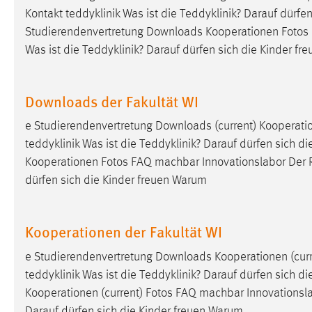
Kontakt teddyklinik Was ist die Teddyklinik? Darauf dürfen
Matomo
Studierendenvertretung Downloads Kooperationen Fotos
Was ist die Teddyklinik? Darauf dürfen sich die Kinder f
Name:
_pk_ref, _pk_cvar, _pk_id, _pk_ses
Zweck:
Zugriffsstatistik
Downloads der Fakultät WI
Cookie Laufzeit:
Max. 13 Monate
e Studierendenvertretung Downloads (current) Kooperat
teddyklinik Was ist die Teddyklinik? Darauf dürfen sich d
Kooperationen Fotos FAQ machbar Innovationslabor Der
MARKETING
dürfen sich die Kinder freuen Warum
Marketing Cookies werden von Drittanbietern
verwendet, um personalisierte Werbung anzuzeigen.
Sie tun dies, indem sie Besucher über Websites
Kooperationen der Fakultät WI
hinweg verfolgen.
e Studierendenvertretung Downloads Kooperationen (cur
Google Ads
teddyklinik Was ist die Teddyklinik? Darauf dürfen sich d
Kooperationen (current) Fotos FAQ machbar Innovationsl
Name:
_gcl_au
Darauf dürfen sich die Kinder freuen Warum