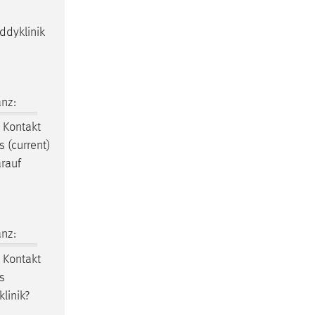
ddyklinik
nz:
 Kontakt
 (current)
arauf
nz:
 Kontakt
s
linik?