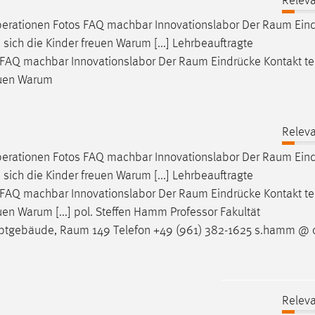
Releva
erationen Fotos FAQ machbar Innovationslabor Der
Raum
Ein
 sich die Kinder freuen Warum [...] Lehrbeauftragte
 FAQ machbar Innovationslabor Der
Raum
Eindrücke Kontakt te
reuen Warum
Releva
erationen Fotos FAQ machbar Innovationslabor Der
Raum
Ein
 sich die Kinder freuen Warum [...] Lehrbeauftragte
 FAQ machbar Innovationslabor Der
Raum
Eindrücke Kontakt te
euen Warum [...] pol. Steffen Hamm Professor Fakultät
uptgebäude,
Raum
149 Telefon +49 (961) 382-1625 s.hamm @ o
Releva