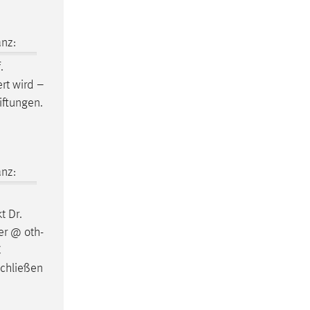
nz:
.
ert wird –
iftungen.
nz:
t Dr.
er @ oth-
C
Schließen