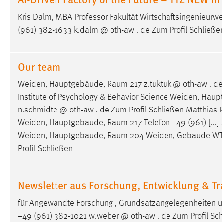
externen Medien Cookies gesetzt.
Kris Dalm, MBA Professor Fakultät Wirtschaftsingenieu
(961) 382-1633 k.dalm @ oth-aw . de Zum Profil Schließen
YouTube
Our team
Vimeo
Weiden, Hauptgebäude,
Raum
217 z.tuktuk @ oth-aw . d
Institute of Psychology & Behavior Science Weiden, Hau
n.schmidt2 @ oth-aw . de Zum Profil Schließen Matthias R
Weiden, Hauptgebäude,
Raum
217 Telefon +49 (961) [..
Weiden, Hauptgebäude,
Raum
204 Weiden, Gebäude W
Profil Schließen
Newsletter aus Forschung, Entwicklung & T
für Angewandte Forschung , Grundsatzangelegenheiten
+49 (961) 382-1021 w.weber @ oth-aw . de Zum Profil Sch