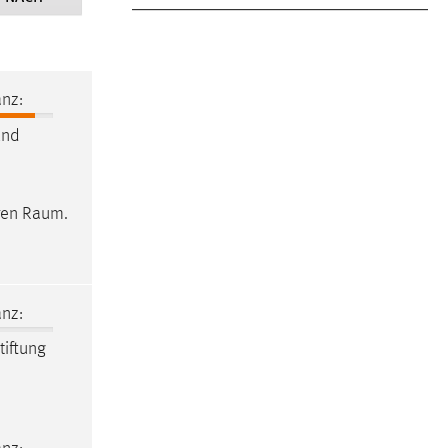
nz:
und
eren
Raum
.
nz:
tiftung