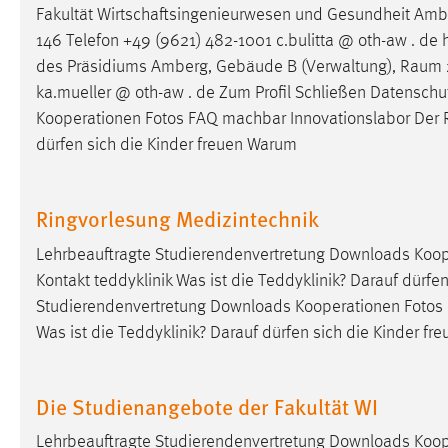
Fakultät Wirtschaftsingenieurwesen und Gesundheit Amb
Cookie Laufzeit:
MibewSessionID, mibew-chat-frame-
146 Telefon +49 (9621) 482-1001 c.bulitta @ oth-aw . de h
style-5e9dbeb1811c0446 =
Sitzungslaufzeit, mibew_locale = 3
des Präsidiums Amberg, Gebäude B (Verwaltung),
Raum
Jahre, MIBEW_UserID = 1 Jahr
ka.mueller @ oth-aw . de Zum Profil Schließen Datenschu
Kooperationen Fotos FAQ machbar Innovationslabor Der
Login
dürfen sich die Kinder freuen Warum
Name:
fe_user, be_user, be_lastLoginProvider
Ringvorlesung Medizintechnik
Zweck:
Dieser Cookie ist notwendig um sich an
der Website einloggen zu können.
Lehrbeauftragte Studierendenvertretung Downloads Koop
Kontakt teddyklinik Was ist die Teddyklinik? Darauf dürfen
Cookie Laufzeit:
24 Stunden
Studierendenvertretung Downloads Kooperationen Fotos
Was ist die Teddyklinik? Darauf dürfen sich die Kinder f
STATISTIK
Statistik Cookies erfassen Informationen anonym.
Die Studienangebote der Fakultät WI
Diese Informationen helfen uns zu verstehen, wie
Lehrbeauftragte Studierendenvertretung Downloads Koop
unsere Besucher unsere Website nutzen.