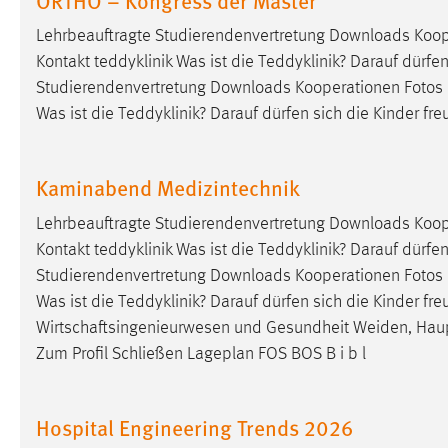
in diesem Cookie gespeichert, ob man
Lehrbeauftragte Studierendenvertretung Downloads Koop
eingeloggt ist.
Kontakt teddyklinik Was ist die Teddyklinik? Darauf dürfen
Studierendenvertretung Downloads Kooperationen Fotos
Sprachpräferenz
Was ist die Teddyklinik? Darauf dürfen sich die Kinder f
Name:
site-language-preference
Zweck:
Das Cookie speichert die gewählte
Kaminabend Medizintechnik
Sprache der Website.
Lehrbeauftragte Studierendenvertretung Downloads Koop
Cookie Laufzeit:
30 Tage
Kontakt teddyklinik Was ist die Teddyklinik? Darauf dürfen
Studierendenvertretung Downloads Kooperationen Fotos
Chat
Was ist die Teddyklinik? Darauf dürfen sich die Kinder fr
Wirtschaftsingenieurwesen und Gesundheit Weiden, Ha
Name:
MibewSessionID, MIBEW_UserID,
Zum Profil Schließen Lageplan FOS BOS B i b l
mibew_locale, mibew-chat-frame-style-
5e9dbeb1811c0446
Zweck:
Wird benötigt um die Chatfunktion
Hospital Engineering Trends 2026
nutzen zu können.