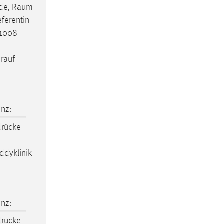
de,
Raum
eferentin
-1008
arauf
nz:
drücke
ddyklinik
nz:
drücke