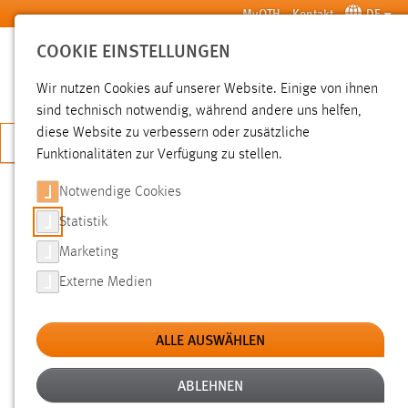
Zum Hauptinhalt springen
MyOTH
Kontakt
DE
COOKIE EINSTELLUNGEN
SUCHE
Wir nutzen Cookies auf unserer Website. Einige von ihnen
sind technisch notwendig, während andere uns helfen,
diese Website zu verbessern oder zusätzliche
JETZT BEWERBEN
Funktionalitäten zur Verfügung zu stellen.
Notwendige Cookies
SUCHE
Statistik
Marketing
FILTER
Externe Medien
Typ
ALLE AUSWÄHLEN
Erstellungsdatum
ABLEHNEN