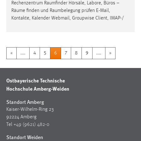
Rechenzentrum
Raumfinder
Hörsäle, Labore, Büros –
Räume
finden und
Raumbelegung
prüfen E-Mail,
Kontakte, Kalender Webmail, Groupwise Client, IMAP-/
«
....
4
5
6
7
8
9
....
»
Ostbayerische Technische
Hochschule Amberg-Weiden
Standort Amberg
Kaiser-Wilhelm-Ring 23
92224 Amberg
Tel
+49 (9621) 482-0
Standort Weiden