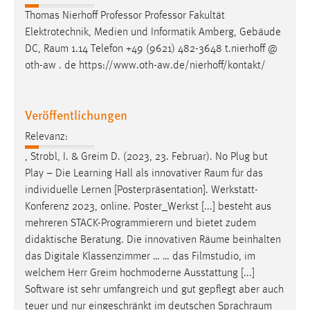
EXTERNE MEDIEN
Thomas Nierhoff Professor Professor Fakultät
Um Inhalte von Videoplattformen und Social Media
Elektrotechnik, Medien und Informatik Amberg, Gebäude
Plattformen anzeigen zu können, werden von diesen
DC,
Raum
1.14 Telefon +49 (9621) 482-3648 t.nierhoff @
externen Medien Cookies gesetzt.
oth-aw . de https://www.oth-aw.de/nierhoff/kontakt/
YouTube
Veröffentlichungen
Vimeo
Relevanz:
, Strobl, I. & Greim D. (2023, 23. Februar). No Plug but
Play – Die Learning Hall als innovativer
Raum
für das
individuelle Lernen [Posterpräsentation]. Werkstatt-
Konferenz 2023, online. Poster_Werkst [...] besteht aus
mehreren STACK-Programmierern und bietet zudem
didaktische Beratung. Die innovativen
Räume
beinhalten
das Digitale Klassenzimmer … … das Filmstudio, im
welchem Herr Greim hochmoderne Ausstattung [...]
Software ist sehr umfangreich und gut gepflegt aber auch
teuer und nur eingeschränkt im deutschen
Sprachraum