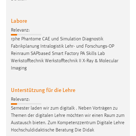
Zweck:
Dieser Cookie ist notwendig um sich an der Website
einloggen zu können.
Labore
Cookie Laufzeit:
Relevanz:
24 Stunden
rphe Phantome CAE und Simulation Diagnostik
Fabrikplanung Intralogistik Lehr- und Forschungs-OP
Reinraum
SAPbased Smart Factory PA Skills Lab
STATISTIK
Werkstofftechnik Werkstofftechnik II X-Ray & Molecular
Imaging
Statistik Cookies erfassen Informationen anonym.
Diese Informationen helfen uns zu verstehen, wie
unsere Besucher unsere Website nutzen.
Unterstützung für die Lehre
Matomo
Relevanz:
Semester laden wir zum digitalk . Neben Vorträgen zu
Name:
Themen der digitalen Lehre möchten wir einen
Raum
zum
_pk_ref, _pk_cvar, _pk_id, _pk_ses
Austausch bieten. Zum Kompetenzzentrum Digitale Lehre
Zweck:
Hochschuldidaktische Beratung Die Didak
Zugriffsstatistik