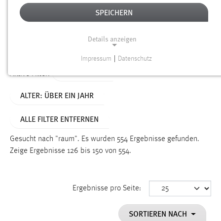
SPEICHERN
Alter
Details anzeigen
SUCHEN
Impressum
|
Datenschutz
NOTWENDIGE COOKIES
TYP: SEITEN
Aktive Filter:
Notwendige Cookies ermöglichen grundlegende
ALTER: ÜBER EIN JAHR
Funktionen und sind für die einwandfreie Funktion der
Website erforderlich.
ALLE FILTER ENTFERNEN
Einverständnis
Gesucht nach "raum".
Es wurden 554 Ergebnisse gefunden.
Name:
Zeige Ergebnisse 126 bis 150 von 554.
cookie_consent
Zweck:
Ergebnisse pro Seite:
Dieser Cookie speichert die ausgewählten Einverständnis-
Optionen des Benutzers
SORTIEREN NACH
Cookie Laufzeit: