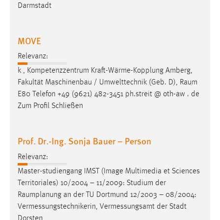
30 Tage
Darmstadt
Chat
MOVE
Name:
Relevanz:
MibewSessionID, MIBEW_UserID, mibew_locale, mibew-
k , Kompetenzzentrum Kraft-Wärme-Kopplung Amberg,
chat-frame-style-5e9dbeb1811c0446
Fakultät Maschinenbau / Umwelttechnik (Geb. D),
Raum
Zweck:
E80 Telefon +49 (9621) 482-3451 ph.streit @ oth-aw . de
Wird benötigt um die Chatfunktion nutzen zu können.
Zum Profil Schließen
Cookie Laufzeit:
MibewSessionID, mibew-chat-frame-style-
Prof. Dr.-Ing. Sonja Bauer – Person
5e9dbeb1811c0446 = Sitzungslaufzeit, mibew_locale = 3
Jahre, MIBEW_UserID = 1 Jahr
Relevanz:
Master-studiengang IMST (Image Multimedia et Sciences
Login
Territoriales) 10/2004 – 11/2009: Studium der
Raumplanung
an der TU Dortmund 12/2003 – 08/2004:
Name:
Vermessungstechnikerin, Vermessungsamt der Stadt
fe_user, be_user, be_lastLoginProvider
Dorsten