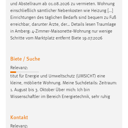
und
Abstellraum
ab 01.08.2026 zu vermieten. Wohnung
Conversion-Tracking
einschließlich sämtlicher Nebenkosten wie Heizung [...]
Cookie Laufzeit:
Einrichtungen des täglichen Bedarfs sind bequem zu Fuß
3 Monate
erreichbar, darunter Ärzte, der… Details lesen
Traumlage
in Amberg: 4-Zimmer-Maisonette-Wohnung nur wenige
Schritte vom Marktplatz entfernt Biete 19.07.2026
Facebook Pixel
Name:
_fbp
Biete / Suche
Anbieter:
Relevanz:
Facebook
titut für Energie und Umweltschutz (UMSICHT) eine
kleine, möblierte Wohnung. Meine Suchdetails:
Zeitraum
:
Zweck:
1. August bis 3. Oktober Über mich: Ich bin
Conversion-Tracking
Wissenschaftler im Bereich Energietechnik, sehr ruhig
Cookie Laufzeit:
3 Monate
Kontakt
Relevanz: