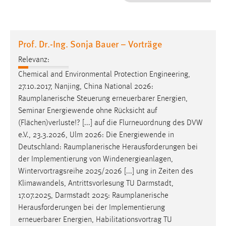
1 Jahr
Performance
Prof. Dr.-Ing. Sonja Bauer – Vorträge
Name:
Relevanz:
staticfilecache
Chemical and Environmental Protection Engineering,
27.10.2017, Nanjing, China National 2026:
Zweck:
Raumplanerische
Steuerung erneuerbarer Energien,
Für performante Seitenauslieferung wird in diesem Cookie
gespeichert, ob man eingeloggt ist.
Seminar Energiewende ohne Rücksicht auf
(Flächen)verluste!? [...] auf die Flurneuordnung des DVW
e.V., 23.3.2026, Ulm 2026: Die Energiewende in
Sprachpräferenz
Deutschland:
Raumplanerische
Herausforderungen bei
Name:
der Implementierung von Windenergieanlagen,
site-language-preference
Wintervortragsreihe 2025/2026 [...] ung in Zeiten des
Klimawandels, Antrittsvorlesung TU Darmstadt,
Zweck:
17.07.2025, Darmstadt 2025:
Raumplanerische
Das Cookie speichert die gewählte Sprache der Website.
Herausforderungen bei der Implementierung
Cookie Laufzeit:
erneuerbarer Energien, Habilitationsvortrag TU