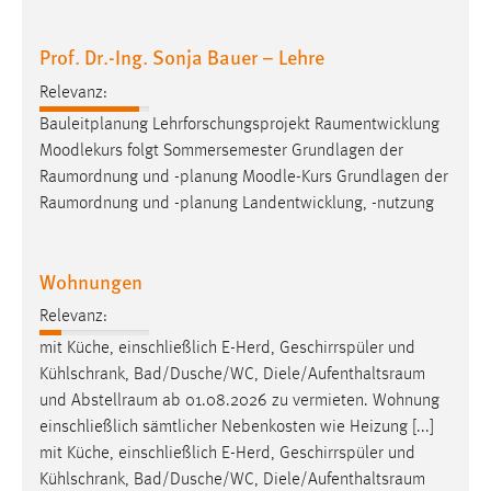
Cookie Laufzeit:
Prof. Dr.-Ing. Sonja Bauer – Lehre
Max. 13 Monate
Relevanz:
Bauleitplanung Lehrforschungsprojekt
Raumentwicklung
MARKETING
Moodlekurs folgt Sommersemester Grundlagen der
Raumordnung
und -planung Moodle-Kurs Grundlagen der
Marketing Cookies werden von Drittanbietern
Raumordnung
und -planung Landentwicklung, -nutzung
verwendet, um personalisierte Werbung anzuzeigen.
Sie tun dies, indem sie Besucher über Websites
hinweg verfolgen.
Wohnungen
Google Ads
Relevanz:
mit Küche, einschließlich E-Herd, Geschirrspüler und
Name:
Kühlschrank, Bad/Dusche/WC,
Diele/Aufenthaltsraum
_gcl_au
und
Abstellraum
ab 01.08.2026 zu vermieten. Wohnung
Anbieter:
einschließlich sämtlicher Nebenkosten wie Heizung [...]
Google Ireland Limited
mit Küche, einschließlich E-Herd, Geschirrspüler und
Kühlschrank, Bad/Dusche/WC,
Diele/Aufenthaltsraum
Zweck: