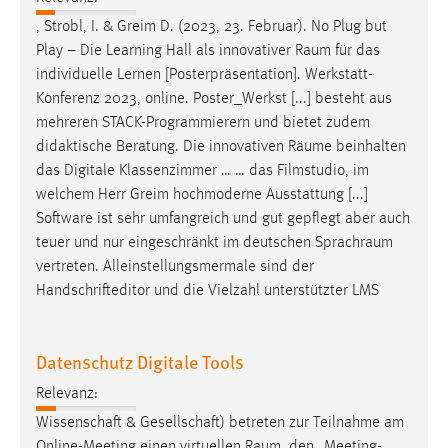
Conversion-Tracking
, Strobl, I. & Greim D. (2023, 23. Februar). No Plug but
Play – Die Learning Hall als innovativer
Raum
für das
Cookie Laufzeit:
individuelle Lernen [Posterpräsentation]. Werkstatt-
3 Monate
Konferenz 2023, online. Poster_Werkst [...] besteht aus
mehreren STACK-Programmierern und bietet zudem
Facebook Pixel
didaktische Beratung. Die innovativen
Räume
beinhalten
das Digitale Klassenzimmer … … das Filmstudio, im
Name:
welchem Herr Greim hochmoderne Ausstattung [...]
_fbp
Software ist sehr umfangreich und gut gepflegt aber auch
Anbieter:
teuer und nur eingeschränkt im deutschen
Sprachraum
Facebook
vertreten. Alleinstellungsmermale sind der
Handschrifteditor und die Vielzahl unterstützter LMS
Zweck:
Conversion-Tracking
Cookie Laufzeit:
Datenschutz Digitale Tools
3 Monate
Relevanz:
Wissenschaft & Gesellschaft) betreten zur Teilnahme am
Online-Meeting einen virtuellen
Raum
, den „
Meeting-