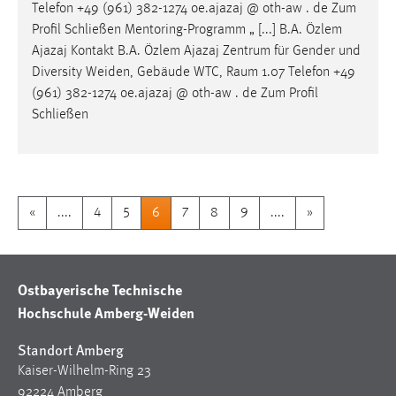
Telefon +49 (961) 382-1274 oe.ajazaj @ oth-aw . de Zum
Profil Schließen Mentoring-Programm „ [...] B.A. Özlem
Ajazaj Kontakt B.A. Özlem Ajazaj Zentrum für Gender und
Diversity Weiden, Gebäude WTC,
Raum
1.07 Telefon +49
(961) 382-1274 oe.ajazaj @ oth-aw . de Zum Profil
Schließen
«
....
4
5
6
7
8
9
....
»
Ostbayerische Technische
Hochschule Amberg-Weiden
Standort Amberg
Kaiser-Wilhelm-Ring 23
92224 Amberg