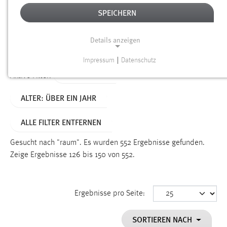
SPEICHERN
Alter
Details anzeigen
SUCHEN
Impressum
|
Datenschutz
NOTWENDIGE COOKIES
TYP: SEITEN
Aktive Filter:
Notwendige Cookies ermöglichen grundlegende
ALTER: ÜBER EIN JAHR
Funktionen und sind für die einwandfreie Funktion der
Website erforderlich.
ALLE FILTER ENTFERNEN
Einverständnis
Gesucht nach "raum".
Es wurden 552 Ergebnisse gefunden.
Name:
Zeige Ergebnisse 126 bis 150 von 552.
cookie_consent
Zweck:
Ergebnisse pro Seite:
Dieser Cookie speichert die ausgewählten Einverständnis-
Optionen des Benutzers
SORTIEREN NACH
Cookie Laufzeit: