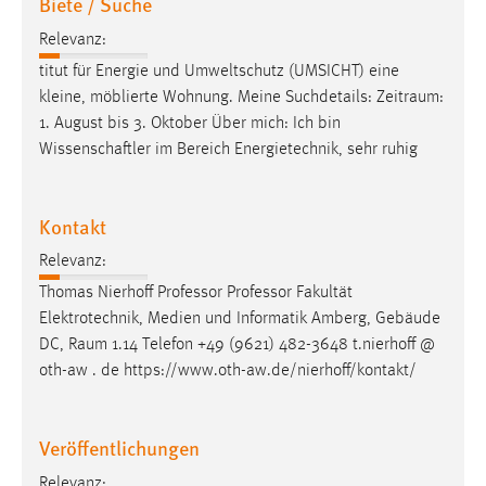
Biete / Suche
Cookie Laufzeit:
Relevanz:
Max. 13 Monate
titut für Energie und Umweltschutz (UMSICHT) eine
kleine, möblierte Wohnung. Meine Suchdetails:
Zeitraum
:
1. August bis 3. Oktober Über mich: Ich bin
MARKETING
Wissenschaftler im Bereich Energietechnik, sehr ruhig
Marketing Cookies werden von Drittanbietern
verwendet, um personalisierte Werbung anzuzeigen.
Kontakt
Sie tun dies, indem sie Besucher über Websites
hinweg verfolgen.
Relevanz:
Thomas Nierhoff Professor Professor Fakultät
Google Ads
Elektrotechnik, Medien und Informatik Amberg, Gebäude
DC,
Raum
1.14 Telefon +49 (9621) 482-3648 t.nierhoff @
Name:
oth-aw . de https://www.oth-aw.de/nierhoff/kontakt/
_gcl_au
Anbieter:
Veröffentlichungen
Google Ireland Limited
Relevanz:
Zweck: