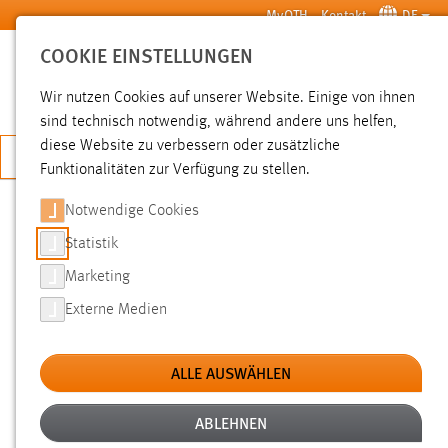
Zum Hauptinhalt springen
MyOTH
Kontakt
DE
COOKIE EINSTELLUNGEN
SUCHE
Wir nutzen Cookies auf unserer Website. Einige von ihnen
sind technisch notwendig, während andere uns helfen,
diese Website zu verbessern oder zusätzliche
JETZT BEWERBEN
Funktionalitäten zur Verfügung zu stellen.
Notwendige Cookies
SUCHE
Statistik
Marketing
FILTER
Externe Medien
Typ
ALLE AUSWÄHLEN
Erstellungsdatum
ABLEHNEN