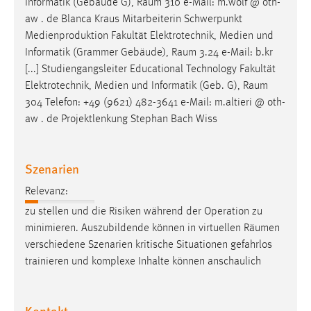
Informatik (Gebäude G),
Raum
310 e-Mail: m.wolf @ oth-
aw . de Blanca Kraus Mitarbeiterin Schwerpunkt
Medienproduktion Fakultät Elektrotechnik, Medien und
Informatik (Grammer Gebäude),
Raum
3.24 e-Mail: b.kr
[...] Studiengangsleiter Educational Technology Fakultät
Elektrotechnik, Medien und Informatik (Geb. G),
Raum
304 Telefon: +49 (9621) 482-3641 e-Mail: m.altieri @ oth-
aw . de Projektlenkung Stephan Bach Wiss
Szenarien
Relevanz:
zu stellen und die Risiken während der Operation zu
minimieren. Auszubildende können in virtuellen
Räumen
verschiedene Szenarien kritische Situationen gefahrlos
trainieren und komplexe Inhalte können anschaulich
Kontakt