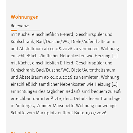
Zweck:
Dieser Cookie ist notwendig um sich an der Website
Wohnungen
einloggen zu können.
Relevanz:
Cookie Laufzeit:
mit Küche, einschließlich E-Herd, Geschirrspüler und
24 Stunden
Kühlschrank, Bad/Dusche/WC,
Diele/Aufenthaltsraum
und
Abstellraum
ab 01.08.2026 zu vermieten. Wohnung
einschließlich sämtlicher Nebenkosten wie Heizung [...]
STATISTIK
mit Küche, einschließlich E-Herd, Geschirrspüler und
Statistik Cookies erfassen Informationen anonym.
Kühlschrank, Bad/Dusche/WC,
Diele/Aufenthaltsraum
Diese Informationen helfen uns zu verstehen, wie
und
Abstellraum
ab 01.08.2026 zu vermieten. Wohnung
unsere Besucher unsere Website nutzen.
einschließlich sämtlicher Nebenkosten wie Heizung [...]
Einrichtungen des täglichen Bedarfs sind bequem zu Fuß
Matomo
erreichbar, darunter Ärzte, der… Details lesen
Traumlage
in Amberg: 4-Zimmer-Maisonette-Wohnung nur wenige
Name:
Schritte vom Marktplatz entfernt Biete 19.07.2026
_pk_ref, _pk_cvar, _pk_id, _pk_ses
Zweck:
Zugriffsstatistik