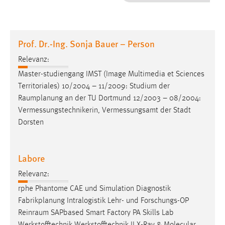
1 Jahr
Performance
Prof. Dr.-Ing. Sonja Bauer – Person
Name:
Relevanz:
staticfilecache
Master-studiengang IMST (Image Multimedia et Sciences
Territoriales) 10/2004 – 11/2009: Studium der
Zweck:
Raumplanung
an der TU Dortmund 12/2003 – 08/2004:
Für performante Seitenauslieferung wird in diesem Cookie
gespeichert, ob man eingeloggt ist.
Vermessungstechnikerin, Vermessungsamt der Stadt
Dorsten
Sprachpräferenz
Labore
Name:
site-language-preference
Relevanz:
Zweck:
rphe Phantome CAE und Simulation Diagnostik
Das Cookie speichert die gewählte Sprache der Website.
Fabrikplanung Intralogistik Lehr- und Forschungs-OP
Reinraum
SAPbased Smart Factory PA Skills Lab
Cookie Laufzeit: