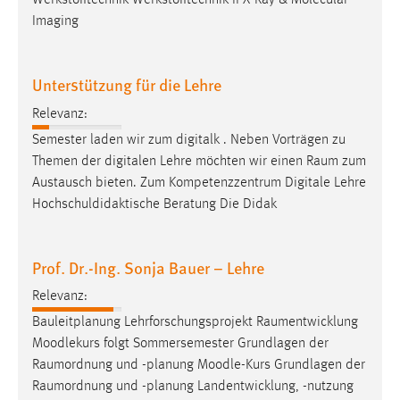
Werkstofftechnik Werkstofftechnik II X-Ray & Molecular
30 Tage
Imaging
Chat
Unterstützung für die Lehre
Name:
MibewSessionID, MIBEW_UserID, mibew_locale, mibew-
Relevanz:
chat-frame-style-5e9dbeb1811c0446
Semester laden wir zum digitalk . Neben Vorträgen zu
Themen der digitalen Lehre möchten wir einen
Raum
zum
Zweck:
Austausch bieten. Zum Kompetenzzentrum Digitale Lehre
Wird benötigt um die Chatfunktion nutzen zu können.
Hochschuldidaktische Beratung Die Didak
Cookie Laufzeit:
MibewSessionID, mibew-chat-frame-style-
5e9dbeb1811c0446 = Sitzungslaufzeit, mibew_locale = 3
Prof. Dr.-Ing. Sonja Bauer – Lehre
Jahre, MIBEW_UserID = 1 Jahr
Relevanz:
Bauleitplanung Lehrforschungsprojekt
Raumentwicklung
Login
Moodlekurs folgt Sommersemester Grundlagen der
Name:
Raumordnung
und -planung Moodle-Kurs Grundlagen der
fe_user, be_user, be_lastLoginProvider
Raumordnung
und -planung Landentwicklung, -nutzung