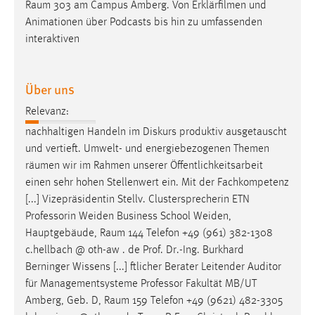
Raum
303 am Campus Amberg. Von Erklärfilmen und
Animationen über Podcasts bis hin zu umfassenden
interaktiven
Über uns
Relevanz:
nachhaltigen Handeln im Diskurs produktiv ausgetauscht
und vertieft. Umwelt- und energiebezogenen Themen
räumen
wir im Rahmen unserer Öffentlichkeitsarbeit
einen sehr hohen Stellenwert ein. Mit der Fachkompetenz
[...] Vizepräsidentin Stellv. Clustersprecherin ETN
Professorin Weiden Business School Weiden,
Hauptgebäude,
Raum
144 Telefon +49 (961) 382-1308
c.hellbach @ oth-aw . de Prof. Dr.-Ing. Burkhard
Berninger Wissens [...] ftlicher Berater Leitender Auditor
für Managementsysteme Professor Fakultät MB/UT
Amberg, Geb. D,
Raum
159 Telefon +49 (9621) 482-3305