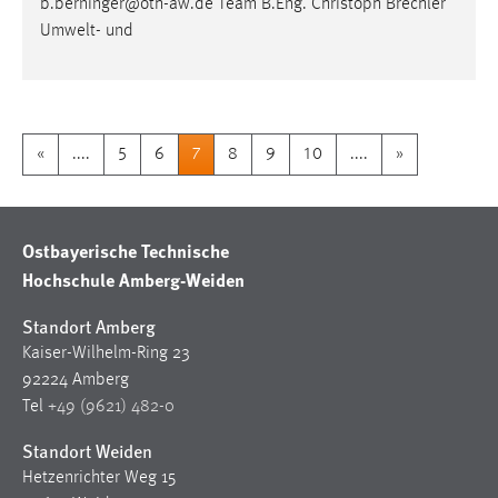
b.berninger@oth-aw.de Team B.Eng. Christoph Brechler
Umwelt- und
«
....
5
6
7
8
9
10
....
»
Ostbayerische Technische
Hochschule Amberg-Weiden
Standort Amberg
Kaiser-Wilhelm-Ring 23
92224 Amberg
Tel
+49 (9621) 482-0
Standort Weiden
Hetzenrichter Weg 15