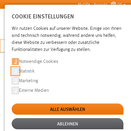
Zum Hauptinhalt springen
MyOTH
Kontakt
DE
COOKIE EINSTELLUNGEN
SUCHE
Wir nutzen Cookies auf unserer Website. Einige von ihnen
sind technisch notwendig, während andere uns helfen,
diese Website zu verbessern oder zusätzliche
JETZT BEWERBEN
Funktionalitäten zur Verfügung zu stellen.
Notwendige Cookies
SUCHE
Statistik
Marketing
FILTER
Externe Medien
Typ
ALLE AUSWÄHLEN
Erstellungsdatum
ABLEHNEN