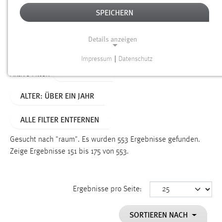
SPEICHERN
Alter
Details anzeigen
SUCHEN
Impressum
|
Datenschutz
NOTWENDIGE COOKIES
TYP: SEITEN
Aktive Filter:
Notwendige Cookies ermöglichen grundlegende
ALTER: ÜBER EIN JAHR
Funktionen und sind für die einwandfreie Funktion der
Website erforderlich.
ALLE FILTER ENTFERNEN
Einverständnis
Gesucht nach "raum".
Es wurden 553 Ergebnisse gefunden.
Name:
Zeige Ergebnisse 151 bis 175 von 553.
cookie_consent
Zweck:
Ergebnisse pro Seite:
Dieser Cookie speichert die ausgewählten Einverständnis-
Optionen des Benutzers
SORTIEREN NACH
Cookie Laufzeit: