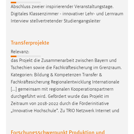
Conversion-Tracking
Abschluss zweier inspirierender Veranstaltungstage.
Digitales Klassenzimmer - innovativer Lehr- und
Lernraum
Cookie Laufzeit:
Interview stellvertretender Studiengangsleiter
3 Monate
Facebook Pixel
Transferprojekte
Relevanz:
Name:
_fbp
das Projekt die Zusammenarbeit zwischen Bayern und
Tschechien sowie die Fachkräftesicherung im
Grenzraum
.
Anbieter:
Kategorien: Bildung & Kompetenzen Transfer &
Facebook
Fachkräftesicherung Regionalentwicklung Internationale
Zweck:
[...] gemeinsam mit regionalen Kooperationspartnern
Conversion-Tracking
durchgeführt wird. Gefördert wurde das Projekt im
Zeitraum
von 2018-2022 durch die Förderinitiative
Cookie Laufzeit:
„Innovative Hochschule“. Zu TRIO Netzwerk Internet und
3 Monate
Forschungsschwerpunkt Produktion und