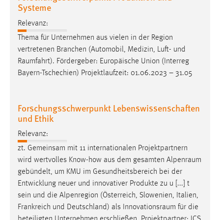
EXTERNE MEDIEN
Systeme
Um Inhalte von Videoplattformen und Social Media
Relevanz:
Plattformen anzeigen zu können, werden von diesen
Thema für Unternehmen aus vielen in der Region
externen Medien Cookies gesetzt.
vertretenen Branchen (Automobil, Medizin, Luft- und
Raumfahrt
). Fördergeber: Europäische Union (Interreg
YouTube
Bayern-Tschechien) Projektlaufzeit: 01.06.2023 – 31.05
Vimeo
Forschungsschwerpunkt Lebenswissenschaften
und Ethik
Relevanz:
zt. Gemeinsam mit 11 internationalen Projektpartnern
wird wertvolles Know-how aus dem gesamten
Alpenraum
gebündelt, um KMU im Gesundheitsbereich bei der
Entwicklung neuer und innovativer Produkte zu u [...] t
sein und die Alpenregion (Österreich, Slowenien, Italien,
Frankreich und Deutschland) als
Innovationsraum
für die
beteiligten Unternehmen erschließen. Projektpartner: ICS