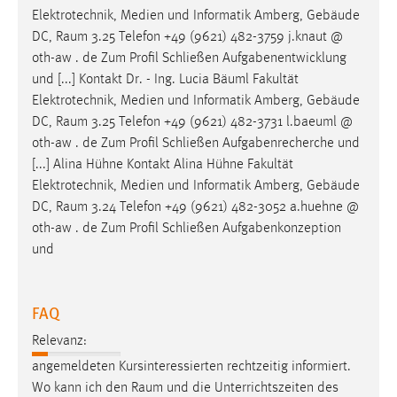
Zweck:
Elektrotechnik, Medien und Informatik Amberg, Gebäude
Dieser Cookie ist notwendig um sich an der Website
DC,
Raum
3.25 Telefon +49 (9621) 482-3759 j.knaut @
einloggen zu können.
oth-aw . de Zum Profil Schließen Aufgabenentwicklung
und [...] Kontakt Dr. - Ing. Lucia Bäuml Fakultät
Cookie Laufzeit:
Elektrotechnik, Medien und Informatik Amberg, Gebäude
24 Stunden
DC,
Raum
3.25 Telefon +49 (9621) 482-3731 l.baeuml @
oth-aw . de Zum Profil Schließen Aufgabenrecherche und
[...] Alina Hühne Kontakt Alina Hühne Fakultät
STATISTIK
Elektrotechnik, Medien und Informatik Amberg, Gebäude
Statistik Cookies erfassen Informationen anonym.
DC,
Raum
3.24 Telefon +49 (9621) 482-3052 a.huehne @
Diese Informationen helfen uns zu verstehen, wie
oth-aw . de Zum Profil Schließen Aufgabenkonzeption
unsere Besucher unsere Website nutzen.
und
Matomo
FAQ
Name:
Relevanz:
_pk_ref, _pk_cvar, _pk_id, _pk_ses
angemeldeten Kursinteressierten rechtzeitig informiert.
Zweck:
Wo kann ich den
Raum
und die Unterrichtszeiten des
Zugriffsstatistik