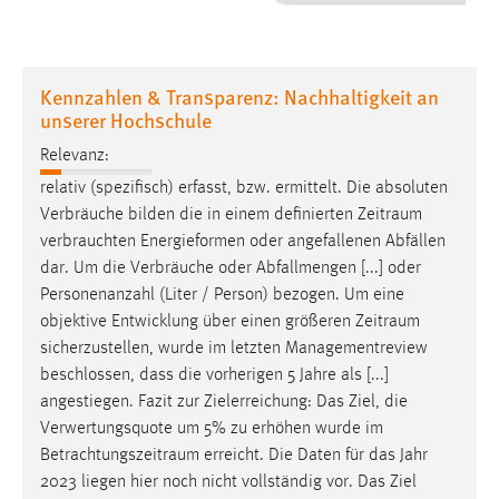
1 Jahr
Performance
Kennzahlen & Transparenz: Nachhaltigkeit an
unserer Hochschule
Name:
staticfilecache
Relevanz:
relativ (spezifisch) erfasst, bzw. ermittelt. Die absoluten
Zweck:
Verbräuche bilden die in einem definierten
Zeitraum
Für performante Seitenauslieferung wird in diesem Cookie
verbrauchten Energieformen oder angefallenen Abfällen
gespeichert, ob man eingeloggt ist.
dar. Um die Verbräuche oder Abfallmengen [...] oder
Personenanzahl (Liter / Person) bezogen. Um eine
Sprachpräferenz
objektive Entwicklung über einen größeren
Zeitraum
sicherzustellen, wurde im letzten Managementreview
Name:
beschlossen, dass die vorherigen 5 Jahre als [...]
site-language-preference
angestiegen. Fazit zur Zielerreichung: Das Ziel, die
Zweck:
Verwertungsquote um 5% zu erhöhen wurde im
Das Cookie speichert die gewählte Sprache der Website.
Betrachtungszeitraum
erreicht. Die Daten für das Jahr
Cookie Laufzeit:
2023 liegen hier noch nicht vollständig vor. Das Ziel