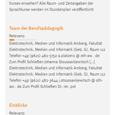
Kurses einsehen? Alle
Raum
- und Zeitangaben der
Cookie Laufzeit:
Sprachkurse werden im Stundenplan veröffentlicht
Max. 13 Monate
Team der Berufspädagogik
MARKETING
Relevanz:
Marketing Cookies werden von Drittanbietern
Elektrotechnik, Medien und Informatik Amberg, Fakultät
verwendet, um personalisierte Werbung anzuzeigen.
Elektrotechnik, Medien und Informatik (Geb. G),
Raum
112
Sie tun dies, indem sie Besucher über Websites
Telefon +49 (9621) 482-3752 a.platzer2 @ oth-aw . de
hinweg verfolgen.
Zum Profil Schließen Johanna Stoussavljewitsch [...]
Elektrotechnik, Medien und Informatik Amberg, Fakultät
Google Ads
Elektrotechnik, Medien und Informatik (Geb. G),
Raum
112
Telefon +49 (9621) 482-3644 j.stoussavljewitsch @ oth-
Name:
aw . de Zum Profil Schließen Dr. rer. pol
_gcl_au
Anbieter:
Einblicke
Google Ireland Limited
Relevanz:
Zweck: