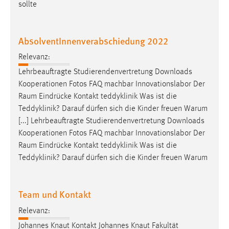
30 Tage
sollte
Chat
AbsolventInnenverabschiedung 2022
Name:
Relevanz:
MibewSessionID, MIBEW_UserID, mibew_locale, mibew-
Lehrbeauftragte Studierendenvertretung Downloads
chat-frame-style-5e9dbeb1811c0446
Kooperationen Fotos FAQ machbar Innovationslabor Der
Zweck:
Raum
Eindrücke Kontakt teddyklinik Was ist die
Wird benötigt um die Chatfunktion nutzen zu können.
Teddyklinik? Darauf dürfen sich die Kinder freuen Warum
[...] Lehrbeauftragte Studierendenvertretung Downloads
Cookie Laufzeit:
Kooperationen Fotos FAQ machbar Innovationslabor Der
MibewSessionID, mibew-chat-frame-style-
Raum
Eindrücke Kontakt teddyklinik Was ist die
5e9dbeb1811c0446 = Sitzungslaufzeit, mibew_locale = 3
Jahre, MIBEW_UserID = 1 Jahr
Teddyklinik? Darauf dürfen sich die Kinder freuen Warum
Login
Team und Kontakt
Name:
Relevanz:
fe_user, be_user, be_lastLoginProvider
Johannes Knaut Kontakt Johannes Knaut Fakultät