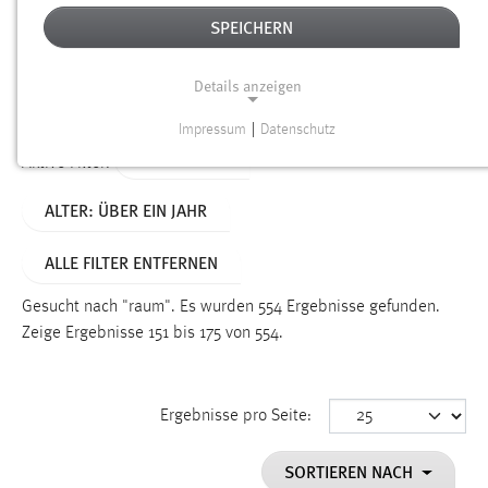
SPEICHERN
Alter
Details anzeigen
SUCHEN
Impressum
|
Datenschutz
NOTWENDIGE COOKIES
TYP: SEITEN
Aktive Filter:
Notwendige Cookies ermöglichen grundlegende
ALTER: ÜBER EIN JAHR
Funktionen und sind für die einwandfreie Funktion der
Website erforderlich.
ALLE FILTER ENTFERNEN
Einverständnis
Gesucht nach "raum".
Es wurden 554 Ergebnisse gefunden.
Name:
Zeige Ergebnisse 151 bis 175 von 554.
cookie_consent
Zweck:
Ergebnisse pro Seite:
Dieser Cookie speichert die ausgewählten Einverständnis-
Optionen des Benutzers
SORTIEREN NACH
Cookie Laufzeit: