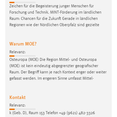
30 Tage
Zeichen für die Begeisterung junger Menschen für
Forschung und Technik. MINT-Förderung im ländlichen
Chat
Raum
: Chancen für die Zukunft Gerade in ländlichen
Regionen wie der Nördlichen Oberpfalz sind gezielte
Name:
MibewSessionID, MIBEW_UserID, mibew_locale, mibew-
chat-frame-style-5e9dbeb1811c0446
Warum MOE?
Zweck:
Relevanz:
Wird benötigt um die Chatfunktion nutzen zu können.
Osteuropa (MOE) Die Region Mittel- und Osteuropa
Cookie Laufzeit:
(MOE) ist kein eindeutig abgegrenzter geografischer
MibewSessionID, mibew-chat-frame-style-
Raum
. Der Begriff kann je nach Kontext enger oder weiter
5e9dbeb1811c0446 = Sitzungslaufzeit, mibew_locale = 3
gefasst werden. Im engeren Sinne umfasst Mittel-
Jahre, MIBEW_UserID = 1 Jahr
Login
Kontakt
Relevanz:
Name:
fe_user, be_user, be_lastLoginProvider
k (Geb. D),
Raum
153 Telefon +49 (9621) 482-3326