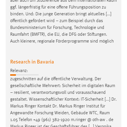
aber auch um Studierende aus dem internationalen
Raum
EXTERNE MEDIEN
ggf. längerfristig für eine offene Führungsposition zu
Um Inhalte von Videoplattformen und Social Media
binden. Und: Die junge Generation bringt aktuelles [...]
Plattformen anzeigen zu können, werden von diesen
öffentlich gefördert wird – zum Beispiel durch das
externen Medien Cookies gesetzt.
Bundesministerium für Forschung, Technologie und
Raumfahrt
(BMFTR), die EU, die DFG oder Stiftungen.
YouTube
Auch kleinere, regionale Förderprogramme sind möglich
Vimeo
Research in Bavaria
Relevanz:
zugeschnitten auf die öffentliche Verwaltung. Der
gesellschaftliche Mehrwert: Sicherheit im digitalen
Raum
– resilient, verantwortungsvoll und vorausschauend
gestaltet. Wissenschaftlicher Kontext: IT-Sicherheit [...] Dr.
Markus Ringer Kontakt Dr. Markus Ringer Institut für
Angewandte Forschung Weiden, Gebäude WTC,
Raum
1.05 Telefon +49 (961) 382-1920 m.ringer @ oth-aw . de
Markus Ringer ist der Geschäftsführer des [...] Veronika