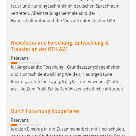
teuer und nur eingeschränkt im deutschen
Sprachraum
Conversion-Tracking
vertreten. Alleinstellungsmermale sind der
Cookie Laufzeit:
Handschrifteditor und die Vielzahl unterstützter LMS
3 Monate
Newsletter aus Forschung, Entwicklung &
Facebook Pixel
Transfer an der OTH AW
Name:
Relevanz:
_fbp
für Angewandte Forschung , Grundsatzangelegenheiten
Anbieter:
und Hochschulentwicklung Weiden, Hauptgebäude,
Facebook
Raum
147a Telefon +49 (961) 382-1021 w.weber @ oth-
aw . de Zum Profil Schließen Wissenschaftliche Mitarbeit
Zweck:
Conversion-Tracking
Cookie Laufzeit:
Durch Forschung kooperieren
3 Monate
Relevanz:
idealen Einstieg in die Zusammenarbeit mit Hochschulen,