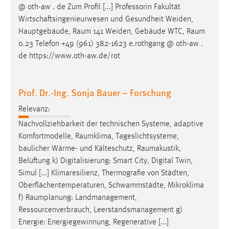
@ oth-aw . de Zum Profil [...] Professorin Fakultät
Wirtschaftsingenieurwesen und Gesundheit Weiden,
Hauptgebäude,
Raum
141 Weiden, Gebäude WTC,
Raum
0.23 Telefon +49 (961) 382-1623 e.rothgang @ oth-aw .
de https://www.oth-aw.de/rot
Prof. Dr.-Ing. Sonja Bauer – Forschung
Relevanz:
Nachvollziehbarkeit der technischen Systeme, adaptive
Komfortmodelle,
Raumklima
, Tageslichtsysteme,
baulicher Wärme- und Kälteschutz,
Raumakustik
,
Belüftung k) Digitalisierung: Smart City, Digital Twin,
Simul [...] Klimaresilienz, Thermografie von Städten,
Oberflächentemperaturen, Schwammstädte, Mikroklima
f)
Raumplanung
: Landmanagement,
Ressourcenverbrauch, Leerstandsmanagement g)
Energie: Energiegewinnung, Regenerative [...]