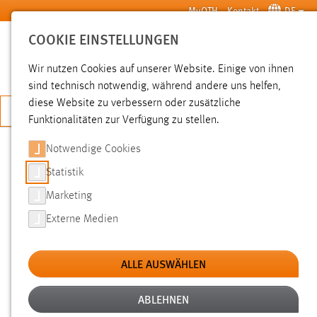
Zum Hauptinhalt springen
MyOTH
Kontakt
DE
COOKIE EINSTELLUNGEN
SUCHE
Wir nutzen Cookies auf unserer Website. Einige von ihnen
sind technisch notwendig, während andere uns helfen,
diese Website zu verbessern oder zusätzliche
JETZT BEWERBEN
Funktionalitäten zur Verfügung zu stellen.
Notwendige Cookies
SUCHE
Statistik
Marketing
FILTER
Externe Medien
Typ
ALLE AUSWÄHLEN
Erstellungsdatum
ABLEHNEN