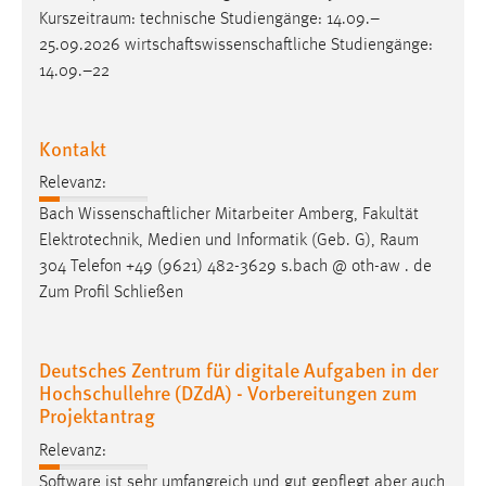
Kurszeitraum
: technische Studiengänge: 14.09.–
Cookie Laufzeit:
25.09.2026 wirtschaftswissenschaftliche Studiengänge:
Max. 13 Monate
14.09.–22
Kontakt
MARKETING
Marketing Cookies werden von Drittanbietern
Relevanz:
verwendet, um personalisierte Werbung anzuzeigen.
Bach Wissenschaftlicher Mitarbeiter Amberg, Fakultät
Sie tun dies, indem sie Besucher über Websites
Elektrotechnik, Medien und Informatik (Geb. G),
Raum
hinweg verfolgen.
304 Telefon +49 (9621) 482-3629 s.bach @ oth-aw . de
Zum Profil Schließen
Google Ads
Name:
Deutsches Zentrum für digitale Aufgaben in der
_gcl_au
Hochschullehre (DZdA) - Vorbereitungen zum
Projektantrag
Anbieter:
Google Ireland Limited
Relevanz:
Software ist sehr umfangreich und gut gepflegt aber auch
Zweck: