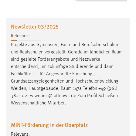
1 Jahr
Performance
Newsletter 03/2025
Name:
Relevanz:
staticfilecache
Projekte aus Gymnasien, Fach- und Berufsoberschulen
und Realschulen vorgestellt. Gerade im ländlichen
Raum
Zweck:
sind gezielte Förderangebote und Netzwerke
Für performante Seitenauslieferung wird in diesem Cookie
gespeichert, ob man eingeloggt ist.
entscheidend, um zukünftige Studierende und dann
Fachkräfte [...] für Angewandte Forschung ,
Grundsatzangelegenheiten und Hochschulentwicklung
Sprachpräferenz
Weiden, Hauptgebäude,
Raum
147a Telefon +49 (961)
Name:
382-1021 w.weber @ oth-aw . de Zum Profil Schließen
site-language-preference
Wissenschaftliche Mitarbeit
Zweck:
Das Cookie speichert die gewählte Sprache der Website.
MINT-Förderung in der Oberpfalz
Cookie Laufzeit:
Relevanz: