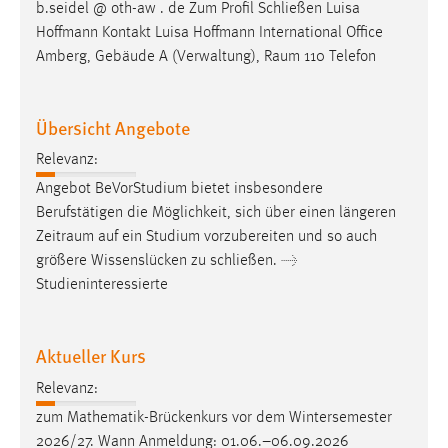
b.seidel @ oth-aw . de Zum Profil Schließen Luisa
Zweck:
Hoffmann Kontakt Luisa Hoffmann International Office
Dieser Cookie ist notwendig um sich an der Website
Amberg, Gebäude A (Verwaltung),
Raum
110 Telefon
einloggen zu können.
Cookie Laufzeit:
24 Stunden
Übersicht Angebote
Relevanz:
Angebot BeVorStudium bietet insbesondere
STATISTIK
Berufstätigen die Möglichkeit, sich über einen längeren
Statistik Cookies erfassen Informationen anonym.
Zeitraum
auf ein Studium vorzubereiten und so auch
Diese Informationen helfen uns zu verstehen, wie
größere Wissenslücken zu schließen. →
unsere Besucher unsere Website nutzen.
Studieninteressierte
Matomo
Aktueller Kurs
Name:
_pk_ref, _pk_cvar, _pk_id, _pk_ses
Relevanz:
zum Mathematik-Brückenkurs vor dem Wintersemester
Zweck:
2026/27. Wann Anmeldung: 01.06.–06.09.2026
Zugriffsstatistik