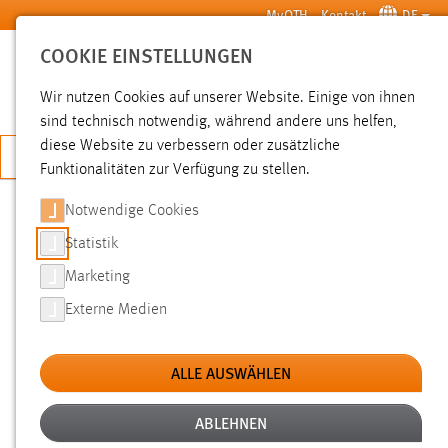
Zum Hauptinhalt springen
MyOTH
Kontakt
DE
COOKIE EINSTELLUNGEN
SUCHE
Wir nutzen Cookies auf unserer Website. Einige von ihnen
sind technisch notwendig, während andere uns helfen,
diese Website zu verbessern oder zusätzliche
JETZT BEWERBEN
Funktionalitäten zur Verfügung zu stellen.
Notwendige Cookies
SUCHE
Statistik
Marketing
FILTER
Externe Medien
Typ
ALLE AUSWÄHLEN
Erstellungsdatum
ABLEHNEN