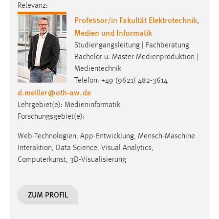
Relevanz:
Zweck:
Professor/in Fakultät Elektrotechnik,
Dieser Cookie ist notwendig um sich an der Website
einloggen zu können.
Medien und Informatik
Studiengangsleitung | Fachberatung
Cookie Laufzeit:
Bachelor u. Master Medienproduktion |
24 Stunden
Medientechnik
Telefon: +49 (9621) 482-3614
d.meiller
@
oth-aw
.
de
STATISTIK
Lehrgebiet(e): Medieninformatik
Statistik Cookies erfassen Informationen anonym.
Forschungsgebiet(e):
Diese Informationen helfen uns zu verstehen, wie
unsere Besucher unsere Website nutzen.
Web-Technologien, App-Entwicklung, Mensch-Maschine
Interaktion, Data Science, Visual Analytics,
Matomo
Computerkunst, 3D-Visualisierung
Name:
_pk_ref, _pk_cvar, _pk_id, _pk_ses
ZUM PROFIL
Zweck:
Zugriffsstatistik