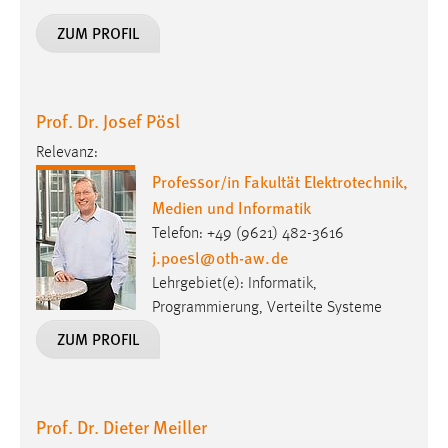
30 Tage
ZUM PROFIL
Chat
Name:
Prof. Dr. Josef Pösl
MibewSessionID, MIBEW_UserID, mibew_locale, mibew-
chat-frame-style-5e9dbeb1811c0446
Relevanz:
Professor/in Fakultät Elektrotechnik,
Zweck:
Medien und Informatik
Wird benötigt um die Chatfunktion nutzen zu können.
Telefon: +49 (9621) 482-3616
Cookie Laufzeit:
j.poesl
@
oth-aw
.
de
MibewSessionID, mibew-chat-frame-style-
Lehrgebiet(e): Informatik,
5e9dbeb1811c0446 = Sitzungslaufzeit, mibew_locale = 3
Jahre, MIBEW_UserID = 1 Jahr
Programmierung, Verteilte Systeme
ZUM PROFIL
Login
Name:
Prof. Dr. Dieter Meiller
fe_user, be_user, be_lastLoginProvider