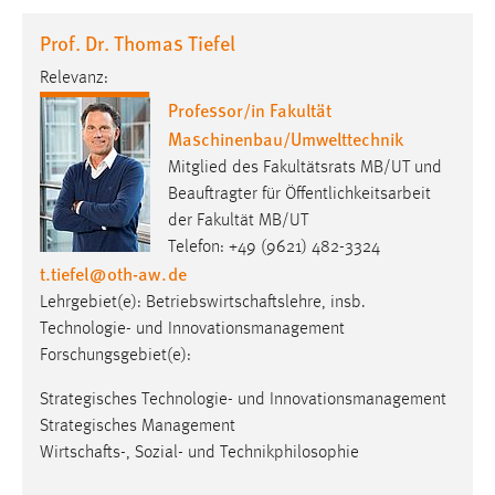
1 Jahr
Prof. Dr. Thomas Tiefel
Relevanz:
Performance
Professor/in Fakultät
Name:
Maschinenbau/Umwelttechnik
staticfilecache
Mitglied des Fakultätsrats MB/UT und
Zweck:
Beauftragter für Öffentlichkeitsarbeit
Für performante Seitenauslieferung wird in diesem Cookie
der Fakultät MB/UT
gespeichert, ob man eingeloggt ist.
Telefon: +49 (9621) 482-3324
t.tiefel
@
oth-aw
.
de
Sprachpräferenz
Lehrgebiet(e): Betriebswirtschaftslehre, insb.
Technologie- und Innovationsmanagement
Name:
Forschungsgebiet(e):
site-language-preference
Strategisches Technologie- und Innovationsmanagement
Zweck:
Strategisches Management
Das Cookie speichert die gewählte Sprache der Website.
Wirtschafts-, Sozial- und Technikphilosophie
Cookie Laufzeit: