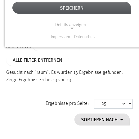
SPEICHERN
Alter
Details anzeigen
SUCHEN
Impressum
|
Datenschutz
NOTWENDIGE COOKIES
TYP: PERSONEN
Aktive Filter:
Notwendige Cookies ermöglichen grundlegende
ALLE FILTER ENTFERNEN
Funktionen und sind für die einwandfreie Funktion der
Website erforderlich.
Gesucht nach "raum".
Es wurden 13 Ergebnisse gefunden.
Zeige Ergebnisse 1 bis 13 von 13.
Einverständnis
Name:
cookie_consent
Ergebnisse pro Seite:
Zweck:
SORTIEREN NACH
Dieser Cookie speichert die ausgewählten Einverständnis-
Optionen des Benutzers
Cookie Laufzeit: