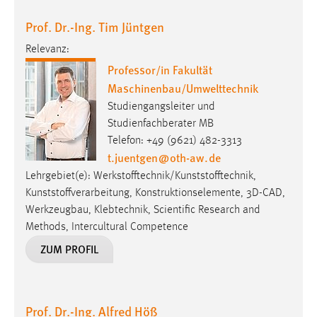
Prof. Dr.-Ing. Tim Jüntgen
Cookie Laufzeit:
Max. 13 Monate
Relevanz:
Professor/in Fakultät
Maschinenbau/Umwelttechnik
MARKETING
Studiengangsleiter und
Marketing Cookies werden von Drittanbietern
Studienfachberater MB
verwendet, um personalisierte Werbung anzuzeigen.
Telefon: +49 (9621) 482-3313
Sie tun dies, indem sie Besucher über Websites
t.juentgen
@
oth-aw
.
de
hinweg verfolgen.
Lehrgebiet(e): Werkstofftechnik/Kunststofftechnik,
Kunststoffverarbeitung, Konstruktionselemente, 3D-CAD,
Google Ads
Werkzeugbau, Klebtechnik, Scientific Research and
Methods, Intercultural Competence
Name:
ZUM PROFIL
_gcl_au
Anbieter:
Google Ireland Limited
Prof. Dr.-Ing. Alfred Höß
Zweck: