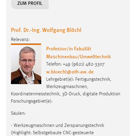
EXTERNE MEDIEN
ZUM PROFIL
Um Inhalte von Videoplattformen und Social Media
Plattformen anzeigen zu können, werden von diesen
externen Medien Cookies gesetzt.
Prof. Dr.-Ing. Wolfgang Blöchl
Relevanz:
YouTube
Professor/in Fakultät
Maschinenbau/Umwelttechnik
Vimeo
Telefon: +49 (9621) 482-3307
w.bloechl
@
oth-aw
.
de
Lehrgebiet(e): Fertigungstechnik,
Werkzeugmaschinen,
Koordinatenmesstechnik, 3D-Druck, digitale Produktion
Forschungsgebiet(e):
Säulen:
- Werkzeugmaschinen und Zerspanungstechnik
(Highlight: Selbstgebaute CNC-gesteuerte