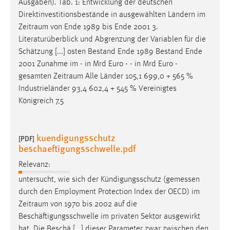
Ausgaben). Tab. 1: Entwicklung der deutschen
Direktinvestitionsbestände in ausgewählten Ländern im
Zeitraum
von Ende 1989 bis Ende 2001 3.
Literaturüberblick und Abgrenzung der Variablen für die
Schätzung [...] osten Bestand Ende 1989 Bestand Ende
2001 Zunahme im - in Mrd Euro - - in Mrd Euro -
gesamten
Zeitraum
Alle Länder 105,1 699,0 + 565 %
Industrieländer 93,4 602,4 + 545 % Vereinigtes
Königreich 7,5
kuendigungsschutz
[PDF]
beschaeftigungsschwelle.pdf
Relevanz:
untersucht, wie sich der Kündigungsschutz (gemessen
durch den Employment Protection Index der OECD) im
Zeitraum
von 1970 bis 2002 auf die
Beschäftigungsschwelle im privaten Sektor ausgewirkt
hat. Die Beschä [...] dieser Parameter zwar zwischen den