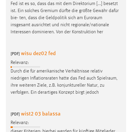
Fed ist es so, dass das mit dem Direktorium [...] besetzt
Conversion-Tracking
ist. Ein solches Gremium dürfte die größte Gewähr dafür
Cookie Laufzeit:
bie- ten, dass die Geldpolitik sich am
Euroraum
3 Monate
insgesamt ausrichtet und nicht regionale/nationale
Interessen dominieren. Von der Konstruktion her
Facebook Pixel
wisu dez02 fed
Name:
[PDF]
_fbp
Relevanz:
Anbieter:
Durch die für amerikanische Verhältnisse relativ
Facebook
niedrigen Inflationsraten hatte das Fed auch
Spielraum
,
ihre weiteren Ziele, z.B. konjunktureller Natur, zu
Zweck:
verfolgen. Ein derartiges Konzept birgt jedoch
Conversion-Tracking
Cookie Laufzeit:
3 Monate
wist2 03 balassa
[PDF]
Relevanz:
dieser Kriterien; hierbei werden für künftige Mitglieder