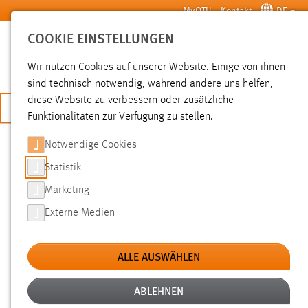
Zum Hauptinhalt springen
MyOTH
Kontakt
DE
COOKIE EINSTELLUNGEN
SUCHE
Wir nutzen Cookies auf unserer Website. Einige von ihnen
sind technisch notwendig, während andere uns helfen,
diese Website zu verbessern oder zusätzliche
JETZT BEWERBEN
Funktionalitäten zur Verfügung zu stellen.
Notwendige Cookies
SUCHE
Statistik
Marketing
FILTER
Externe Medien
Typ
ALLE AUSWÄHLEN
Erstellungsdatum
ABLEHNEN