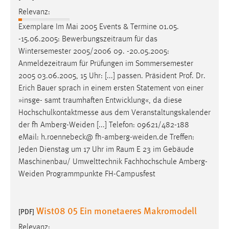
Relevanz:
Exemplare Im Mai 2005 Events & Termine 01.05.
-15.06.2005:
Bewerbungszeitraum
für das
Wintersemester 2005/2006 09. -20.05.2005:
Anmeldezeitraum
für Prüfungen im Sommersemester
2005 03.06.2005, 15 Uhr: [...] passen. Präsident Prof. Dr.
Erich Bauer sprach in einem ersten Statement von einer
»insge- samt
traumhaften
Entwicklung«, da diese
Hochschulkontaktmesse aus dem Veranstaltungskalender
der fh Amberg-Weiden [...] Telefon: 09621/482-188
eMail: h.roennebeck@ fh-amberg-weiden.de Treffen:
Jeden Dienstag um 17 Uhr im
Raum
E 23 im Gebäude
Maschinenbau/ Umwelttechnik Fachhochschule Amberg-
Weiden Programmpunkte FH-Campusfest
Wist08 05 Ein monetaeres Makromodell
[PDF]
Relevanz: