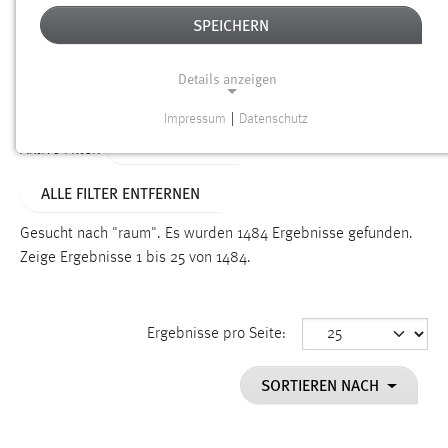
SPEICHERN
Alter
Details anzeigen
SUCHEN
Impressum
|
Datenschutz
NOTWENDIGE COOKIES
TYP: DATEIEN
Aktive Filter:
Notwendige Cookies ermöglichen grundlegende
ALLE FILTER ENTFERNEN
Funktionen und sind für die einwandfreie Funktion der
Website erforderlich.
Gesucht nach "raum".
Es wurden 1484 Ergebnisse gefunden.
Zeige Ergebnisse 1 bis 25 von 1484.
Einverständnis
Name:
cookie_consent
Ergebnisse pro Seite:
Zweck:
SORTIEREN NACH
Dieser Cookie speichert die ausgewählten Einverständnis-
Optionen des Benutzers
Cookie Laufzeit: