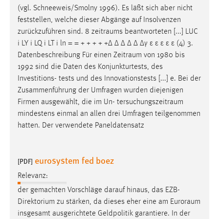
(vgl. Schneeweis/Smolny 1996). Es läßt sich aber nicht
Cookie Laufzeit:
feststellen, welche dieser Abgänge auf Insolvenzen
Max. 13 Monate
zurückzuführen sind. 8
zeitraums
beantworteten [...] LUC
i LY i LQ i LT i ln = = + + + + +∆ ∆ ∆ ∆ ∆ ∆γ ε ε ε ε ε (4) 3.
Datenbeschreibung Für einen
Zeitraum
von 1980 bis
MARKETING
1992 sind die Daten des Konjunkturtests, des
Investitions- tests und des Innovationstests [...] e. Bei der
Marketing Cookies werden von Drittanbietern
Zusammenführung der Umfragen wurden diejenigen
verwendet, um personalisierte Werbung anzuzeigen.
Firmen ausgewählt, die im Un-
tersuchungszeitraum
Sie tun dies, indem sie Besucher über Websites
mindestens einmal an allen drei Umfragen teilgenommen
hinweg verfolgen.
hatten. Der verwendete Paneldatensatz
Google Ads
eurosystem fed boez
Name:
[PDF]
_gcl_au
Relevanz:
Anbieter:
der gemachten Vorschläge darauf hinaus, das EZB-
Google Ireland Limited
Direktorium zu stärken, da dieses eher eine am
Euroraum
insgesamt ausgerichtete Geldpolitik garantiere. In der
Zweck: