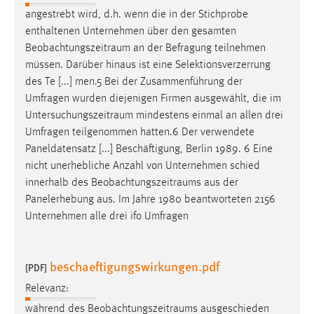
Zweck:
angestrebt wird, d.h. wenn die in der Stichprobe
Dieser Cookie ist notwendig um sich an der Website
enthaltenen Unternehmen über den gesamten
einloggen zu können.
Beobachtungszeitraum
an der Befragung teilnehmen
müssen. Darüber hinaus ist eine Selektionsverzerrung
Cookie Laufzeit:
des Te [...] men.5 Bei der Zusammenführung der
24 Stunden
Umfragen wurden diejenigen Firmen ausgewählt, die im
Untersuchungszeitraum
mindestens einmal an allen drei
Umfragen teilgenommen hatten.6 Der verwendete
STATISTIK
Paneldatensatz [...] Beschäftigung, Berlin 1989. 6 Eine
Statistik Cookies erfassen Informationen anonym.
nicht unerhebliche Anzahl von Unternehmen schied
Diese Informationen helfen uns zu verstehen, wie
innerhalb des
Beobachtungszeitraums
aus der
unsere Besucher unsere Website nutzen.
Panelerhebung aus. Im Jahre 1980 beantworteten 2156
Unternehmen alle drei ifo Umfragen
Matomo
Name:
beschaeftigungswirkungen.pdf
[PDF]
_pk_ref, _pk_cvar, _pk_id, _pk_ses
Relevanz:
Zweck:
während des
Beobachtungszeitraums
ausgeschieden
Zugriffsstatistik