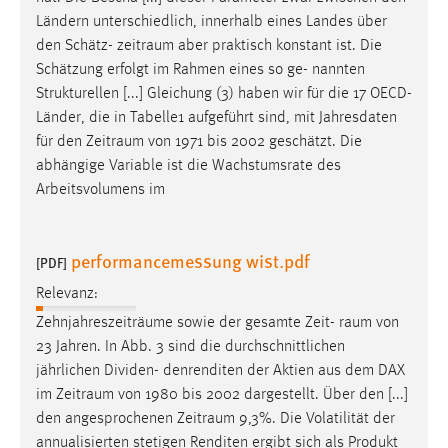
Ländern unterschiedlich, innerhalb eines Landes über
den Schätz-
zeitraum
aber praktisch konstant ist. Die
Schätzung erfolgt im Rahmen eines so ge- nannten
Strukturellen [...] Gleichung (3) haben wir für die 17 OECD-
Länder, die in Tabelle1 aufgeführt sind, mit Jahresdaten
für den
Zeitraum
von 1971 bis 2002 geschätzt. Die
abhängige Variable ist die Wachstumsrate des
Arbeitsvolumens im
performancemessung wist.pdf
[PDF]
Relevanz:
Zehnjahreszeiträume sowie der gesamte Zeit-
raum
von
23 Jahren. In Abb. 3 sind die durchschnittlichen
jährlichen Dividen- denrenditen der Aktien aus dem DAX
im
Zeitraum
von 1980 bis 2002 dargestellt. Über den [...]
den angesprochenen
Zeitraum
9,3%. Die Volatilität der
annualisierten stetigen Renditen ergibt sich als Produkt