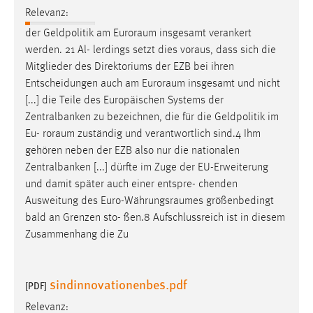
30 Tage
Relevanz:
der Geldpolitik am
Euroraum
insgesamt verankert
Chat
werden. 21 Al- lerdings setzt dies voraus, dass sich die
Mitglieder des Direktoriums der EZB bei ihren
Name:
Entscheidungen auch am
Euroraum
insgesamt und nicht
MibewSessionID, MIBEW_UserID, mibew_locale, mibew-
[...] die Teile des Europäischen Systems der
chat-frame-style-5e9dbeb1811c0446
Zentralbanken zu bezeichnen, die für die Geldpolitik im
Zweck:
Eu-
roraum
zuständig und verantwortlich sind.4 Ihm
Wird benötigt um die Chatfunktion nutzen zu können.
gehören neben der EZB also nur die nationalen
Zentralbanken [...] dürfte im Zuge der EU-Erweiterung
Cookie Laufzeit:
und damit später auch einer entspre- chenden
MibewSessionID, mibew-chat-frame-style-
5e9dbeb1811c0446 = Sitzungslaufzeit, mibew_locale = 3
Ausweitung des
Euro-Währungsraumes
größenbedingt
Jahre, MIBEW_UserID = 1 Jahr
bald an Grenzen sto- ßen.8 Aufschlussreich ist in diesem
Zusammenhang die Zu
Login
sindinnovationenbes.pdf
Name:
[PDF]
fe_user, be_user, be_lastLoginProvider
Relevanz: