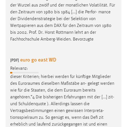
der Wurzel aus zwölf und der monatlichen Volatilität. Für
den
Zeitraum
von 1980 bis 1984 [...] die Perfor- mance
der Dividendenstrategie bei der Selektion von
Wertpapieren aus dem DAX für den
Zeitraum
von 1980
bis 2002. Prof. Dr. Horst Rottmann lehrt an der
Fachhochschule Amberg-Weiden. Bevorzugte
euro go east WD
[PDF]
Relevanz:
dieser Kriterien; hierbei werden für künftige Mitglieder
des
Euroraumes
dieselben Maßstäbe an- gelegt werden
wie für die Staaten, die dem
Euroraum
bereits
angehören.“4 Die bisherigen Erfahrungen mit der [...] zit-
und Schuldenquote ). Allerdings lassen die
Vertragsbestimmungen einen gewissen Interpreta-
tionsspielraum
zu. So genügt es, wenn das Defi zit
erheblich und laufend zurückgegangen ist und einen