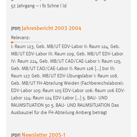
57. Jahrgang – i fo Schne l ld
Jahresbericht 2003 2004
[PDF]
Relevanz:
I:
Raum
123, Geb. MB/UT EDV-Labor II:
Raum
124, Geb.
MB/UT EDV-Labor III:
Raum
109, Geb. MB/UT EDV-Labor
IV:
Raum
224, Geb. MB/UT CAD/CAE-Labor I:
Raum
125,
Geb. MB/UT CAD/CAE-Labor II:
Raum
126 [...] bor III:
Raum
127, Geb. MB/UT EDV-Übungslabor I:
Raum
108,
Geb. MB/UT FH-Abteilung Weiden (Fachbereichslabore):
EDV-Labor 105:
Raum
105 EDV-Labor 106:
Raum
106 EDV-
Labor 124:
Raum
124 EDV-Labor [...] 5. BAU- UND
RAUMSITUATION
50 5. BAU- UND
RAUMSITUATION
Das
Ausbauziel für die FH-Abteilung Amberg beträgt
Newsletter 2005-1
[PDF]