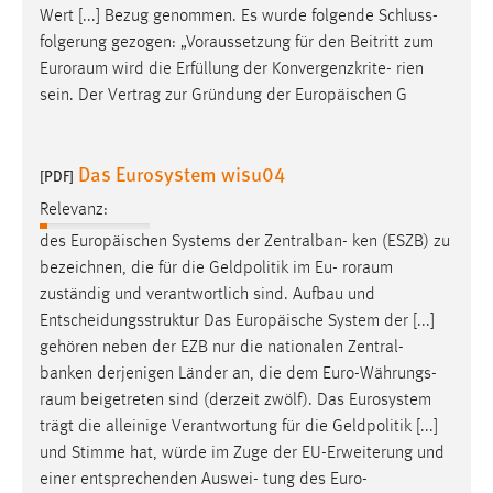
Wert [...] Bezug genommen. Es wurde folgende Schluss-
folgerung gezogen: „Voraussetzung für den Beitritt zum
Euroraum
wird die Erfüllung der Konvergenzkrite- rien
sein. Der Vertrag zur Gründung der Europäischen G
Das Eurosystem wisu04
[PDF]
Relevanz:
des Europäischen Systems der Zentralban- ken (ESZB) zu
bezeichnen, die für die Geldpolitik im Eu-
roraum
zuständig und verantwortlich sind. Aufbau und
Entscheidungsstruktur Das Europäische System der [...]
gehören neben der EZB nur die nationalen Zentral-
banken derjenigen Länder an, die dem Euro-Währungs-
raum
beigetreten sind (derzeit zwölf). Das Eurosystem
trägt die alleinige Verantwortung für die Geldpolitik [...]
und Stimme hat, würde im Zuge der EU-Erweiterung und
einer entsprechenden Auswei- tung des
Euro-