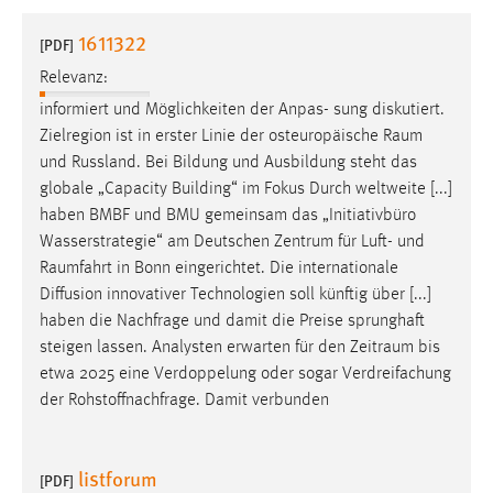
1 Jahr
1611322
[PDF]
Relevanz:
Performance
informiert und Möglichkeiten der Anpas- sung diskutiert.
Name:
Zielregion ist in erster Linie der osteuropäische
Raum
staticfilecache
und Russland. Bei Bildung und Ausbildung steht das
globale „Capacity Building“ im Fokus Durch weltweite [...]
Zweck:
haben BMBF und BMU gemeinsam das „Initiativbüro
Für performante Seitenauslieferung wird in diesem Cookie
gespeichert, ob man eingeloggt ist.
Wasserstrategie“ am Deutschen Zentrum für Luft- und
Raumfahrt
in Bonn eingerichtet. Die internationale
Diffusion innovativer Technologien soll künftig über [...]
Sprachpräferenz
haben die Nachfrage und damit die Preise sprunghaft
Name:
steigen lassen. Analysten erwarten für den
Zeitraum
bis
site-language-preference
etwa 2025 eine Verdoppelung oder sogar Verdreifachung
der Rohstoffnachfrage. Damit verbunden
Zweck:
Das Cookie speichert die gewählte Sprache der Website.
listforum
Cookie Laufzeit:
[PDF]