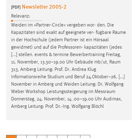
Newsletter 2005-2
[PDF]
Relevanz:
Weiden im »Partner-Circle« vergeben wor- den. Die
Kapazitäten sind exakt auf geeignete ver- fügbare
Räume
in der Hochschule (jedem Partner ist ein Hörsaal
gewidmet) und auf die Professoren- kapazitäten (jedes
[...] stellen. events & termine Bewerbertraining Freitag,
11. November, 13.30–19.00 Uhr Gebäude mb/ut,
Raum
313, Amberg Leitung: Prof. Dr. Andrea Klug
Informationsreihe Studium und Beruf 24.Oktober–26. [...]
November in Amberg und Weiden Leitung: Dr. Wolfgang
Weber Workshop Leistungssteigerung im
Messraum
Donnerstag, 24. November, 14 .00–19.00 Uhr Audimax,
Amberg Leitung: Prof. Dr.-Ing. Wolfgang Blöchl