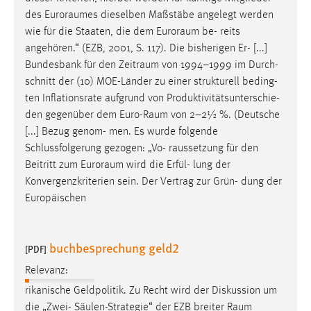
EXTERNE MEDIEN
des
Euroraumes
dieselben Maßstäbe angelegt werden
Um Inhalte von Videoplattformen und Social Media
wie für die Staaten, die dem
Euroraum
be- reits
Plattformen anzeigen zu können, werden von diesen
angehören.“ (EZB, 2001, S. 117). Die bisherigen Er- [...]
externen Medien Cookies gesetzt.
Bundesbank für den
Zeitraum
von 1994–1999 im Durch-
schnitt der (10) MOE-Länder zu einer strukturell beding-
YouTube
ten Inflationsrate aufgrund von Produktivitätsunterschie-
den gegenüber dem
Euro-Raum
von 2–2½ %. (Deutsche
[...] Bezug genom- men. Es wurde folgende
Vimeo
Schlussfolgerung gezogen: „Vo- raussetzung für den
Beitritt zum
Euroraum
wird die Erfül- lung der
Konvergenzkriterien sein. Der Vertrag zur Grün- dung der
Europäischen
buchbesprechung geld2
[PDF]
Relevanz:
rikanische Geldpolitik. Zu Recht wird der Diskussion um
die „Zwei- Säulen-Strategie“ der EZB breiter
Raum