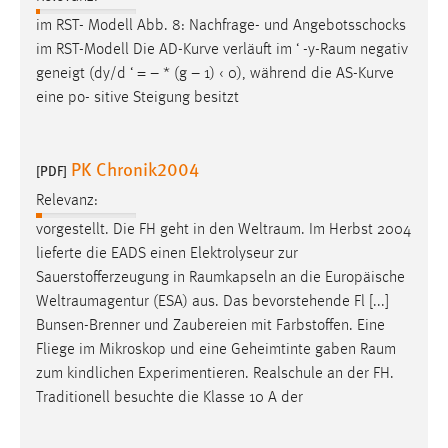
im RST- Modell Abb. 8: Nachfrage- und Angebotsschocks
im RST-Modell Die AD-Kurve verläuft im ‘ -
y-Raum
negativ
geneigt (dy/d ‘ = – * (g – 1) ‹ 0), während die AS-Kurve
eine po- sitive Steigung besitzt
PK Chronik2004
[PDF]
Relevanz:
vorgestellt. Die FH geht in den
Weltraum
. Im Herbst 2004
lieferte die EADS einen Elektrolyseur zur
Sauerstofferzeugung in
Raumkapseln
an die Europäische
Weltraumagentur
(ESA) aus. Das bevorstehende Fl [...]
Bunsen-Brenner und Zaubereien mit Farbstoffen. Eine
Fliege im Mikroskop und eine Geheimtinte gaben
Raum
zum kindlichen Experimentieren. Realschule an der FH.
Traditionell besuchte die Klasse 10 A der