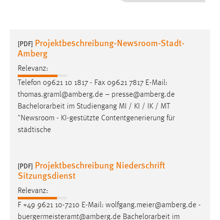
1 Jahr
Performance
Projektbeschreibung-Newsroom-Stadt-
[PDF]
Amberg
Name:
staticfilecache
Relevanz:
Telefon 09621 10 1817 - Fax 09621 7817 E-Mail:
Zweck:
thomas.graml@amberg.de – presse@amberg.de
Für performante Seitenauslieferung wird in diesem Cookie
Bachelorarbeit
im Studiengang MI / KI / IK / MT
gespeichert, ob man eingeloggt ist.
"Newsroom - KI-gestützte Contentgenerierung für
städtische
Sprachpräferenz
Name:
Projektbeschreibung Niederschrift
[PDF]
site-language-preference
Sitzungsdienst
Zweck:
Relevanz:
Das Cookie speichert die gewählte Sprache der Website.
F +49 9621 10-7210 E-Mail: wolfgang.meier@amberg.de -
Cookie Laufzeit:
buergermeisteramt@amberg.de
Bachelorarbeit
im