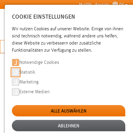
Zum Hauptinhalt springen
MyOTH
Kontakt
DE
COOKIE EINSTELLUNGEN
SUCHE
Wir nutzen Cookies auf unserer Website. Einige von ihnen
sind technisch notwendig, während andere uns helfen,
diese Website zu verbessern oder zusätzliche
JETZT BEWERBEN
Funktionalitäten zur Verfügung zu stellen.
Notwendige Cookies
SUCHE
Statistik
Marketing
FILTER
Externe Medien
Typ
ALLE AUSWÄHLEN
Erstellungsdatum
ABLEHNEN