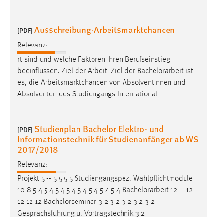
Cookie Laufzeit:
Ausschreibung-Arbeitsmarktchancen
Max. 13 Monate
[PDF]
Relevanz:
rt sind und welche Faktoren ihren Berufseinstieg
MARKETING
beeinflussen. Ziel der Arbeit: Ziel der
Bachelorarbeit
ist
Marketing Cookies werden von Drittanbietern
es, die Arbeitsmarktchancen von Absolventinnen und
verwendet, um personalisierte Werbung anzuzeigen.
Absolventen des Studiengangs International
Sie tun dies, indem sie Besucher über Websites
hinweg verfolgen.
Studienplan Bachelor Elektro- und
[PDF]
Informationstechnik für Studienanfänger ab WS
Google Ads
2017/2018
Name:
Relevanz:
_gcl_au
Projekt 5 -- 5 5 5 5 Studiengangspez. Wahlpflichtmodule
Anbieter:
10 8 5 4 5 4 5 4 5 4 5 4 5 4 5 4 5 4
Bachelorarbeit
12 -- 12
Google Ireland Limited
12 12 12 Bachelorseminar 3 2 3 2 3 2 3 2 3 2
Gesprächsführung u. Vortragstechnik 3 2
Zweck: