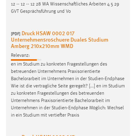
EXTERNE MEDIEN
12 -- 12 -- 12 28 WA Wissenschaftliches Arbeiten 4 5 29
GVT Gesprächsführung und Vo
Um Inhalte von Videoplattformen und Social Media
Plattformen anzeigen zu können, werden von diesen
externen Medien Cookies gesetzt.
Druck HSAW 0002 017
[PDF]
Unternehmensroschuere Duales Studium
YouTube
Amberg 210x210mm WMD
Relevanz:
Vimeo
en im Studium zu konkreten Fragestellungen des
betreuenden Unternehmens Praxisorientierte
Bachelorarbeit
im Unternehmen in der Studien-Endphase
Wie ist die vertragliche Seite geregelt? [...] en im Studium
zu konkreten Fragestellungen des betreuenden
Unternehmens Praxisorientierte
Bachelorarbeit
im
Unternehmen in der Studien-Endphase Möglich: Wechsel
in ein Studium mit vertiefter Praxis