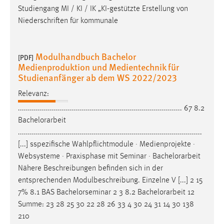
30 Tage
Studiengang MI / KI / IK „KI-gestützte Erstellung von
Niederschriften für kommunale
Chat
Name:
Modulhandbuch Bachelor
[PDF]
MibewSessionID, MIBEW_UserID, mibew_locale, mibew-
Medienproduktion und Medientechnik für
chat-frame-style-5e9dbeb1811c0446
Studienanfänger ab dem WS 2022/2023
Zweck:
Relevanz:
Wird benötigt um die Chatfunktion nutzen zu können.
.................................................................................. 67 8.2
Bachelorarbeit
Cookie Laufzeit:
............................................................................................
MibewSessionID, mibew-chat-frame-style-
5e9dbeb1811c0446 = Sitzungslaufzeit, mibew_locale = 3
[...] sspezifische Wahlpflichtmodule · Medienprojekte ·
Jahre, MIBEW_UserID = 1 Jahr
Websysteme · Praxisphase mit Seminar ·
Bachelorarbeit
Nähere Beschreibungen befinden sich in der
entsprechenden Modulbeschreibung. Einzelne V [...] 2 15
Login
7% 8.1 BAS Bachelorseminar 2 3 8.2
Bachelorarbeit
12
Name:
Summe: 23 28 25 30 22 28 26 33 4 30 24 31 14 30 138
fe_user, be_user, be_lastLoginProvider
210