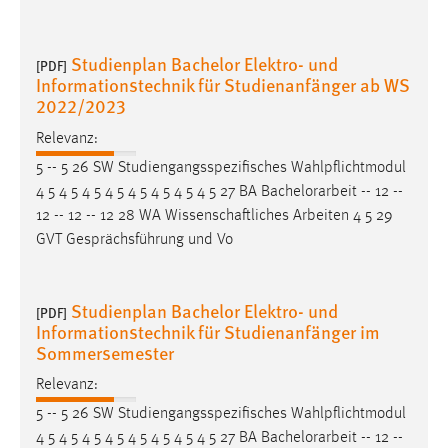
Conversion-Tracking
Cookie Laufzeit:
Studienplan Bachelor Elektro- und
[PDF]
3 Monate
Informationstechnik für Studienanfänger ab WS
2022/2023
Facebook Pixel
Relevanz:
5 -- 5 26 SW Studiengangsspezifisches Wahlpflichtmodul
Name:
4 5 4 5 4 5 4 5 4 5 4 5 4 5 4 5 27 BA
Bachelorarbeit
-- 12 --
_fbp
12 -- 12 -- 12 28 WA Wissenschaftliches Arbeiten 4 5 29
Anbieter:
GVT Gesprächsführung und Vo
Facebook
Zweck:
Studienplan Bachelor Elektro- und
[PDF]
Conversion-Tracking
Informationstechnik für Studienanfänger im
Sommersemester
Cookie Laufzeit:
3 Monate
Relevanz:
5 -- 5 26 SW Studiengangsspezifisches Wahlpflichtmodul
4 5 4 5 4 5 4 5 4 5 4 5 4 5 4 5 27 BA
Bachelorarbeit
-- 12 --