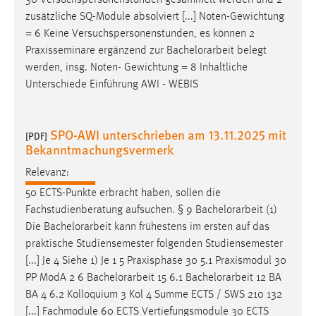
30 Versuchspersonenstunden gesammelt werden und 2
zusätzliche SQ-Module absolviert [...] Noten-Gewichtung
= 6 Keine Versuchspersonenstunden, es können 2
Praxisseminare ergänzend zur
Bachelorarbeit
belegt
werden, insg. Noten- Gewichtung = 8 Inhaltliche
Unterschiede Einführung AWI - WEBIS
SPO-AWI unterschrieben am 13.11.2025 mit
[PDF]
Bekanntmachungsvermerk
Relevanz:
50 ECTS-Punkte erbracht haben, sollen die
Fachstudienberatung aufsuchen. § 9
Bachelorarbeit
(1)
Die
Bachelorarbeit
kann frühestens im ersten auf das
praktische Studiensemester folgenden Studiensemester
[...] Je 4 Siehe 1) Je 1 5 Praxisphase 30 5.1 Praxismodul 30
PP ModA 2 6
Bachelorarbeit
15 6.1
Bachelorarbeit
12 BA
BA 4 6.2 Kolloquium 3 Kol 4 Summe ECTS / SWS 210 132
[...] Fachmodule 60 ECTS Vertiefungsmodule 30 ECTS