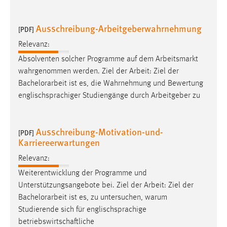
Zweck:
Dieser Cookie ist notwendig um sich an der Website
Ausschreibung-Arbeitgeberwahrnehmung
[PDF]
einloggen zu können.
Relevanz:
Cookie Laufzeit:
Absolventen solcher Programme auf dem Arbeitsmarkt
24 Stunden
wahrgenommen werden. Ziel der Arbeit: Ziel der
Bachelorarbeit
ist es, die Wahrnehmung und Bewertung
englischsprachiger Studiengänge durch Arbeitgeber zu
STATISTIK
Statistik Cookies erfassen Informationen anonym.
Diese Informationen helfen uns zu verstehen, wie
Ausschreibung-Motivation-und-
[PDF]
Karriereerwartungen
unsere Besucher unsere Website nutzen.
Relevanz:
Matomo
Weiterentwicklung der Programme und
Name:
Unterstützungsangebote bei. Ziel der Arbeit: Ziel der
_pk_ref, _pk_cvar, _pk_id, _pk_ses
Bachelorarbeit
ist es, zu untersuchen, warum
Studierende sich für englischsprachige
Zweck:
betriebswirtschaftliche
Zugriffsstatistik