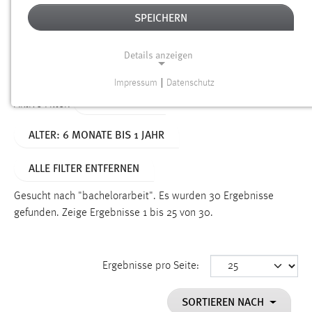
SPEICHERN
Alter
Details anzeigen
SUCHEN
Impressum
|
Datenschutz
NOTWENDIGE COOKIES
TYP: DATEIEN
Aktive Filter:
Notwendige Cookies ermöglichen grundlegende
ALTER: 6 MONATE BIS 1 JAHR
Funktionen und sind für die einwandfreie Funktion der
Website erforderlich.
ALLE FILTER ENTFERNEN
Einverständnis
Gesucht nach "bachelorarbeit".
Es wurden 30 Ergebnisse
Name:
gefunden.
Zeige Ergebnisse 1 bis 25 von 30.
cookie_consent
Zweck:
Ergebnisse pro Seite:
Dieser Cookie speichert die ausgewählten Einverständnis-
Optionen des Benutzers
SORTIEREN NACH
Cookie Laufzeit: