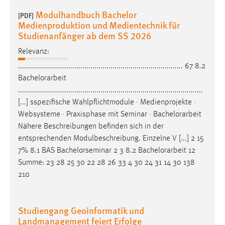
30 Tage
Modulhandbuch Bachelor
[PDF]
Medienproduktion und Medientechnik für
Chat
Studienanfänger ab dem SS 2026
Relevanz:
Name:
MibewSessionID, MIBEW_UserID, mibew_locale, mibew-
.................................................................................. 67 8.2
chat-frame-style-5e9dbeb1811c0446
Bachelorarbeit
............................................................................................
Zweck:
[...] sspezifische Wahlpflichtmodule · Medienprojekte ·
Wird benötigt um die Chatfunktion nutzen zu können.
Websysteme · Praxisphase mit Seminar ·
Bachelorarbeit
Cookie Laufzeit:
Nähere Beschreibungen befinden sich in der
MibewSessionID, mibew-chat-frame-style-
entsprechenden Modulbeschreibung. Einzelne V [...] 2 15
5e9dbeb1811c0446 = Sitzungslaufzeit, mibew_locale = 3
7% 8.1 BAS Bachelorseminar 2 3 8.2
Bachelorarbeit
12
Jahre, MIBEW_UserID = 1 Jahr
Summe: 23 28 25 30 22 28 26 33 4 30 24 31 14 30 138
210
Login
Name:
Studiengang Geoinformatik und
fe_user, be_user, be_lastLoginProvider
Landmanagement feiert Erfolge