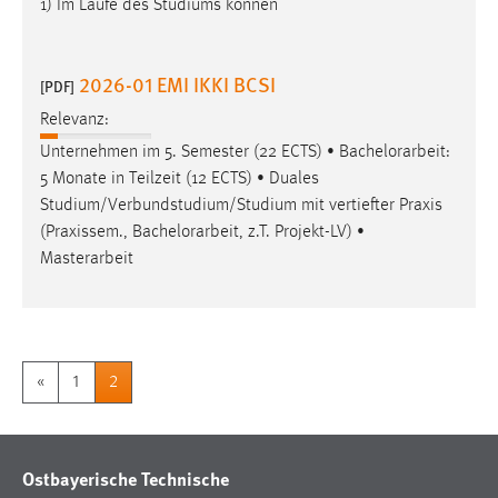
1) Im Laufe des Studiums können
EXTERNE MEDIEN
Um Inhalte von Videoplattformen und Social Media
Plattformen anzeigen zu können, werden von diesen
2026-01 EMI IKKI BCSI
[PDF]
externen Medien Cookies gesetzt.
Relevanz:
YouTube
Unternehmen im 5. Semester (22 ECTS) •
Bachelorarbeit
:
5 Monate in Teilzeit (12 ECTS) • Duales
Studium/Verbundstudium/Studium mit vertiefter Praxis
Vimeo
(Praxissem.,
Bachelorarbeit
, z.T. Projekt-LV) •
Masterarbeit
«
1
2
Ostbayerische Technische