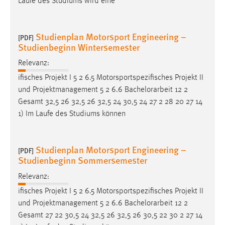
Laufe des Studiums wird eine
Conversion-Tracking
Cookie Laufzeit:
Studienplan Motorsport Engineering –
[PDF]
3 Monate
Studienbeginn Wintersemester
Relevanz:
Facebook Pixel
ifisches Projekt I 5 2 6.5 Motorsportspezifisches Projekt II
Name:
und Projektmanagement 5 2 6.6
Bachelorarbeit
12 2
_fbp
Gesamt 32,5 26 32,5 26 32,5 24 30,5 24 27 2 28 20 27 14
1) Im Laufe des Studiums können
Anbieter:
Facebook
Studienplan Motorsport Engineering –
Zweck:
[PDF]
Studienbeginn Sommersemester
Conversion-Tracking
Relevanz:
Cookie Laufzeit:
3 Monate
ifisches Projekt I 5 2 6.5 Motorsportspezifisches Projekt II
und Projektmanagement 5 2 6.6
Bachelorarbeit
12 2
Gesamt 27 22 30,5 24 32,5 26 32,5 26 30,5 22 30 2 27 14