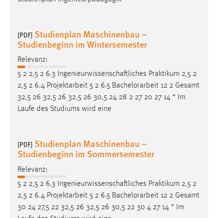
Cookie Laufzeit:
Max. 13 Monate
Studienplan Maschinenbau –
[PDF]
Studienbeginn im Wintersemester
Relevanz:
MARKETING
5 2 2,5 2 6.3 Ingenieurwissenschaftliches Praktikum 2,5 2
Marketing Cookies werden von Drittanbietern
2,5 2 6.4 Projektarbeit 5 2 6.5
Bachelorarbeit
12 2 Gesamt
verwendet, um personalisierte Werbung anzuzeigen.
32,5 26 32,5 26 32,5 26 30,5 24 28 2 27 20 27 14 * Im
Sie tun dies, indem sie Besucher über Websites
Laufe des Studiums wird eine
hinweg verfolgen.
Google Ads
Studienplan Maschinenbau –
[PDF]
Studienbeginn im Sommersemester
Name:
Relevanz:
_gcl_au
5 2 2,5 2 6.3 Ingenieurwissenschaftliches Praktikum 2,5 2
Anbieter:
2,5 2 6.4 Projektarbeit 5 2 6.5
Bachelorarbeit
12 2 Gesamt
Google Ireland Limited
30 24 27,5 22 32,5 26 32,5 26 30,5 22 30 4 27 14 * Im
Zweck: