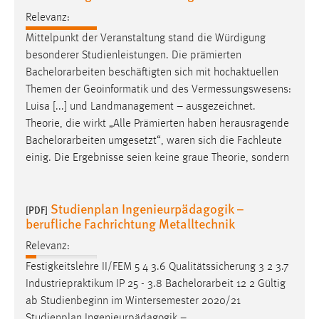
Zweck:
Relevanz:
Dieser Cookie ist notwendig um sich an der Website
Mittelpunkt der Veranstaltung stand die Würdigung
einloggen zu können.
besonderer Studienleistungen. Die prämierten
Cookie Laufzeit:
Bachelorarbeiten
beschäftigten sich mit hochaktuellen
24 Stunden
Themen der Geoinformatik und des Vermessungswesens:
Luisa [...] und Landmanagement – ausgezeichnet.
Theorie, die wirkt „Alle Prämierten haben herausragende
STATISTIK
Bachelorarbeiten
umgesetzt“, waren sich die Fachleute
einig. Die Ergebnisse seien keine graue Theorie, sondern
Statistik Cookies erfassen Informationen anonym.
Diese Informationen helfen uns zu verstehen, wie
unsere Besucher unsere Website nutzen.
Studienplan Ingenieurpädagogik –
[PDF]
berufliche Fachrichtung Metalltechnik
Matomo
Relevanz:
Name:
Festigkeitslehre II/FEM 5 4 3.6 Qualitätssicherung 3 2 3.7
_pk_ref, _pk_cvar, _pk_id, _pk_ses
Industriepraktikum IP 25 - 3.8
Bachelorarbeit
12 2 Gültig
ab Studienbeginn im Wintersemester 2020/21
Zweck:
Zugriffsstatistik
Studienplan Ingenieurpädagogik –