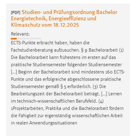
1 Jahr
Studien- und Prüfungsordnung Bachelor
[PDF]
Energietechnik, Energieeffizienz und
Performance
Klimaschutz vom 18.12.2025
Relevanz:
Name:
staticfilecache
ECTS-Punkte erbracht haben, haben die
Fachstudienberatung aufzusuchen. § 9
Bachelorarbeit
(1)
Zweck:
Die
Bachelorarbeit
kann frühestens im ersten auf das
Für performante Seitenauslieferung wird in diesem Cookie
praktische Studiensemester folgenden Studiensemester
gespeichert, ob man eingeloggt ist.
[...] Beginn der
Bachelorarbeit
sind mindestens 160 ECTS-
Punkte und das erfolgreiche abgeschlossene praktische
Sprachpräferenz
Studiensemester gemäß § 5 erforderlich. (3) Die
Bearbeitungszeit der
Bachelorarbeit
beträgt, [...] Lernen
Name:
im technisch-wissenschaftlichen Berufsfeld. (4)
site-language-preference
1Projektarbeiten, Praktika und die
Bachelorarbeit
fördern
Zweck:
die Fähigkeit zur eigenständig wissenschaftlichen Arbeit
Das Cookie speichert die gewählte Sprache der Website.
in realen Anwendungssituationen
Cookie Laufzeit: