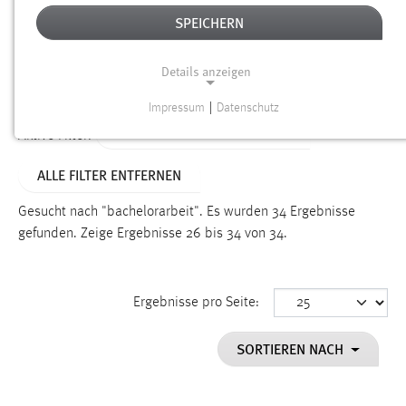
SPEICHERN
Alter
Details anzeigen
SUCHEN
Impressum
|
Datenschutz
NOTWENDIGE COOKIES
ALTER: 6 MONATE BIS 1 JAHR
Aktive Filter:
Notwendige Cookies ermöglichen grundlegende
ALLE FILTER ENTFERNEN
Funktionen und sind für die einwandfreie Funktion der
Website erforderlich.
Gesucht nach "bachelorarbeit".
Es wurden 34 Ergebnisse
gefunden.
Zeige Ergebnisse 26 bis 34 von 34.
Einverständnis
Name:
cookie_consent
Ergebnisse pro Seite:
Zweck:
SORTIEREN NACH
Dieser Cookie speichert die ausgewählten Einverständnis-
Optionen des Benutzers
Cookie Laufzeit: