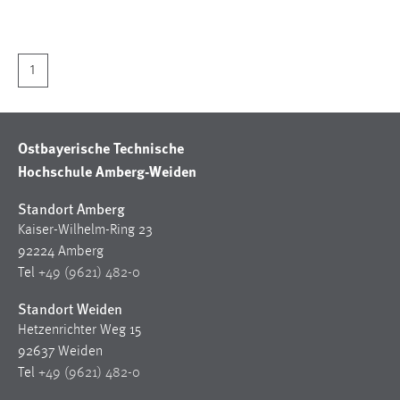
1 Jahr
Performance
1
Name:
staticfilecache
Ostbayerische Technische
Zweck:
Hochschule Amberg-Weiden
Für performante Seitenauslieferung wird in diesem Cookie
gespeichert, ob man eingeloggt ist.
Standort Amberg
Kaiser-Wilhelm-Ring 23
Sprachpräferenz
92224 Amberg
Tel
+49 (9621) 482-0
Name:
site-language-preference
Standort Weiden
Hetzenrichter Weg 15
Zweck:
92637 Weiden
Das Cookie speichert die gewählte Sprache der Website.
Tel
+49 (9621) 482-0
Cookie Laufzeit: