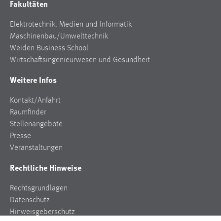
Fakultäten
Zweck:
Dieser Cookie ist notwendig um sich an der Website
Elektrotechnik, Medien und Informatik
einloggen zu können.
Maschinenbau/Umwelttechnik
Cookie Laufzeit:
Weiden Business School
24 Stunden
Wirtschaftsingenieurwesen und Gesundheit
Weitere Infos
STATISTIK
Kontakt/Anfahrt
Raumfinder
Statistik Cookies erfassen Informationen anonym.
Stellenangebote
Diese Informationen helfen uns zu verstehen, wie
Presse
unsere Besucher unsere Website nutzen.
Veranstaltungen
Matomo
Rechtliche Hinweise
Name:
Rechtsgrundlagen
_pk_ref, _pk_cvar, _pk_id, _pk_ses
Datenschutz
Zweck:
Hinweisgeberschutz
Zugriffsstatistik