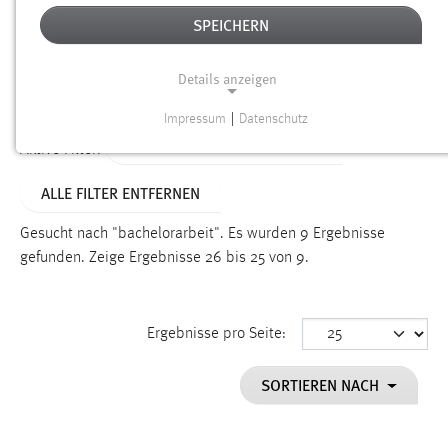
SPEICHERN
Alter
Details anzeigen
SUCHEN
Impressum
|
Datenschutz
NOTWENDIGE COOKIES
ALTER: 6 MONATE BIS 1 JAHR
Aktive Filter:
Notwendige Cookies ermöglichen grundlegende
ALLE FILTER ENTFERNEN
Funktionen und sind für die einwandfreie Funktion der
Website erforderlich.
Gesucht nach "bachelorarbeit".
Es wurden 9 Ergebnisse
gefunden.
Zeige Ergebnisse 26 bis 25 von 9.
Einverständnis
Name:
cookie_consent
Ergebnisse pro Seite:
Zweck:
SORTIEREN NACH
Dieser Cookie speichert die ausgewählten Einverständnis-
Optionen des Benutzers
Cookie Laufzeit: