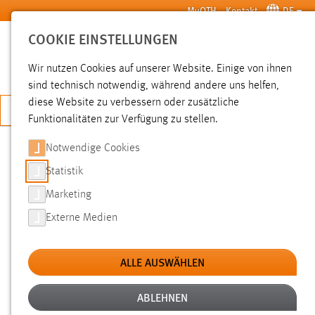
Zum Hauptinhalt springen
MyOTH
Kontakt
DE
COOKIE EINSTELLUNGEN
SUCHE
Wir nutzen Cookies auf unserer Website. Einige von ihnen
sind technisch notwendig, während andere uns helfen,
diese Website zu verbessern oder zusätzliche
JETZT BEWERBEN
Funktionalitäten zur Verfügung zu stellen.
Notwendige Cookies
SUCHE
Statistik
Marketing
FILTER
Externe Medien
Typ
ALLE AUSWÄHLEN
Erstellungsdatum
ABLEHNEN