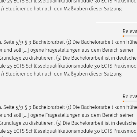
dule 25 ECTS Schlüsselqualifikationsmodule 30 ECTS Praxismod
de/r Studierende hat nach den Maßgaben dieser Satzung
Releva
. Seite 5/9 § 9
Bachelorarbeit
(1) Die
Bachelorarbeit
kann früh
 und soll [...] ogene Fragestellungen aus dem Bereich seiner
rundlage zu diskutieren. (5) Die
Bachelorarbeit
ist in deutsch
dule 25 ECTS Schlüsselqualifikationsmodule 30 ECTS Praxismod
de/r Studierende hat nach den Maßgaben dieser Satzung
Releva
. Seite 5/9 § 9
Bachelorarbeit
(1) Die
Bachelorarbeit
kann früh
 und soll [...] ogene Fragestellungen aus dem Bereich seiner
rundlage zu diskutieren. (5) Die
Bachelorarbeit
ist in deutsch
dule 25 ECTS Schlüsselqualifikationsmodule 30 ECTS Praxismod