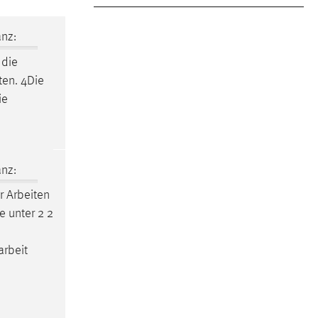
nz:
 die
ten. 4Die
ie
nz:
r Arbeiten
e unter 2 2
h
arbeit