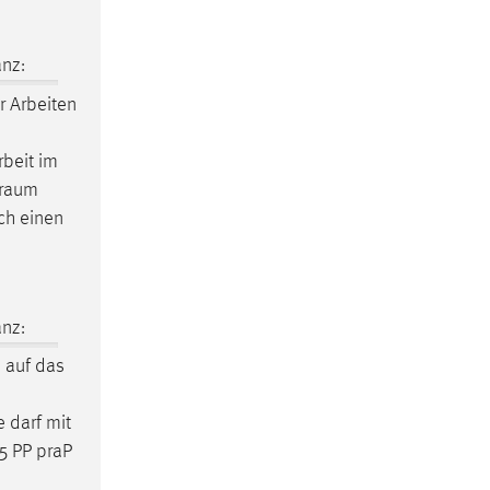
nz:
r Arbeiten
rbeit im
traum
ch einen
nz:
 auf das
 darf mit
5 PP praP