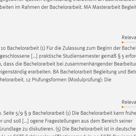
Arbeiten im Rahmen der
Bachelorarbeit
. MA Masterarbeit Begle
Releva
§ 10
Bachelorarbeit
(1) Für die Zulassung zum Beginn der
Bachel
schlossene [...] praktische Studiensemester gemäß § 5 erford
n, dass die
Bachelorarbeit
bei zusammenhängender Bearbeitun
eigenständig erarbeiten. BA
Bachelorarbeit
Begleitung und Bet
helorarbeit
. 12 Prüfungsformen (Modulprüfung): Die
Releva
. Seite 5/9 § 9
Bachelorarbeit
(1) Die
Bachelorarbeit
kann früh
 und soll [...] ogene Fragestellungen aus dem Bereich seiner
rundlage zu diskutieren. (5) Die
Bachelorarbeit
ist in deutsch