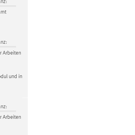
nz:
amt
nz:
r Arbeiten
odul und in
nz:
r Arbeiten