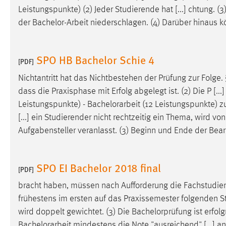
Leistungspunkte) (2) Jeder Studierende hat [...] chtung. (
Cookie Laufzeit:
MibewSessionID, mibew-chat-frame-
der
Bachelor-Arbeit
niederschlagen. (4) Darüber hinaus kö
style-5e9dbeb1811c0446 =
Sitzungslaufzeit, mibew_locale = 3
Jahre, MIBEW_UserID = 1 Jahr
SPO HB Bachelor Schie 4
[PDF]
Login
Nichtantritt hat das Nichtbestehen der Prüfung zur Folge.
dass die Praxisphase mit Erfolg abgelegt ist. (2) Die P [.
Name:
fe_user, be_user, be_lastLoginProvider
Leistungspunkte) -
Bachelorarbeit
(12 Leistungspunkte) zu
Zweck:
Dieser Cookie ist notwendig um sich an
[...] ein Studierender nicht rechtzeitig ein Thema, wird
der Website einloggen zu können.
Aufgabensteller veranlasst. (3) Beginn und Ende der Bea
Cookie Laufzeit:
24 Stunden
SPO EI Bachelor 2018 final
[PDF]
STATISTIK
bracht haben, müssen nach Aufforderung die Fachstudie
frühestens im ersten auf das Praxissemester folgenden S
Statistik Cookies erfassen Informationen anonym.
Diese Informationen helfen uns zu verstehen, wie
wird doppelt gewichtet. (3) Die Bachelorprüfung ist erfo
unsere Besucher unsere Website nutzen.
Bachelorarbeit
mindestens die Note "ausreichend" [...] 