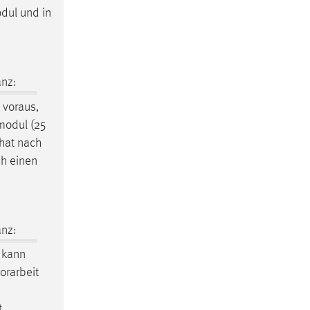
odul und in
nz:
 voraus,
smodul (25
 hat nach
h einen
nz:
kann
orarbeit
t