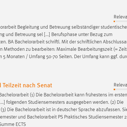
Releva
orarbeit
Begleitung und Betreuung selbständiger studentische
ng und Betreuung sel [...] Berufsphase unter Bezug zum
ten. BA
Bachelorarbeit
schriftl. Mit der schriftlichen Abschlussa
chen Methoden zu bearbeiten: Maximale Bearbeitungszeit (= Zei
 5 Monaten / Umfang 50-70 Seiten. Der Umfang kann ggf. dur
 Teilzeit nach Senat
Releva
Bachelorarbeit
(1) Die
Bachelorarbeit
kann frühestens im ersten
...] folgenden Studiensemesters ausgegeben werden. (2) Die
 (3) Die
Bachelorarbeit
ist in deutscher Sprache abzufassen. Sie
ssemester und
Bachelorarbeit
PS Praktisches Studiensemester 2
3 Summe ECTS