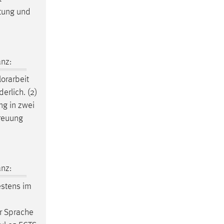
itung und
nz:
orarbeit
erlich. (2)
g in zwei
reuung
nz:
estens im
er Sprache