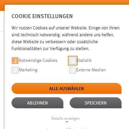
Zum Hauptinhalt springen
COOKIE EINSTELLUNGEN
Wir nutzen Cookies auf unserer Website. Einige von ihnen
sind technisch notwendig, während andere uns helfen,
diese Website zu verbessern oder zusätzliche
SUCHE
Funktionalitäten zur Verfügung zu stellen.
Notwendige Cookies
Statistik
Marketing
Externe Medien
ALLE AUSWÄHLEN
Gesucht nach "bachelorarbeit".
Es wurden 605 Ergebnisse 
ABLEHNEN
SPEICHERN
Details anzeigen