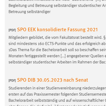
Begleitung und Betreuung selbständiger studentischer 
Matomo
Betreuung selbständiger
Name:
_pk_ref, _pk_cvar, _pk_id, _pk_ses
SPO EEK konsolidierte Fassung 2021
Zweck:
Zugriffsstatistik
[PDF]
Cookie Laufzeit:
Mitgliedern gebildet, die vom Fakultätsrat bestellt wird. 
Max. 13 Monate
sind mindestens 160 ECTS-Punkte und das erfolgreich abge
1Das Thema für die
Bachelorarbeit
soll so beschaffen sei
MARKETING
Monaten fertiggestellt werden [...] angegebener Quellen 
selbständiger studentischer Arbeiten im Rahmen der
Bac
Marketing Cookies werden von Drittanbietern
verwendet, um personalisierte Werbung anzuzeigen.
Sie tun dies, indem sie Besucher über Websites
SPO DIB 30.05.2023 nach Senat
[PDF]
hinweg verfolgen.
Studierenden in einer Studienvereinbarung niederzulegen
Google Ads
ersten auf das Praxissemester folgenden Studiensemester
Bachelorarbeit
selbstständig und auf wissenschaftlicher G
Name:
_gcl_au