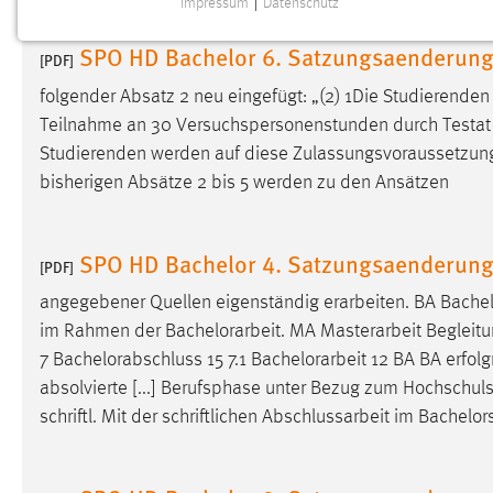
Impressum
|
Datenschutz
NOTWENDIGE COOKIES
SPO HD Bachelor 6. Satzungsaenderun
Notwendige Cookies ermöglichen grundlegende
[PDF]
Funktionen und sind für die einwandfreie Funktion der
folgender Absatz 2 neu eingefügt: „(2) 1Die Studierenden
Website erforderlich.
Teilnahme an 30 Versuchspersonenstunden durch Testat a
Studierenden werden auf diese Zulassungsvoraussetzun
Einverständnis
bisherigen Absätze 2 bis 5 werden zu den Ansätzen
Name:
cookie_consent
Zweck:
Dieser Cookie speichert die
SPO HD Bachelor 4. Satzungsaenderun
[PDF]
ausgewählten Einverständnis-Optionen
des Benutzers
angegebener Quellen eigenständig erarbeiten. BA
Bachel
im Rahmen der
Bachelorarbeit
. MA Masterarbeit Begleitu
Cookie Laufzeit:
1 Jahr
7 Bachelorabschluss 15 7.1
Bachelorarbeit
12 BA BA erfolgr
absolvierte [...] Berufsphase unter Bezug zum Hochschul
Performance
schriftl. Mit der schriftlichen Abschlussarbeit im Bachel
Name:
staticfilecache
Zweck:
Für performante Seitenauslieferung wird