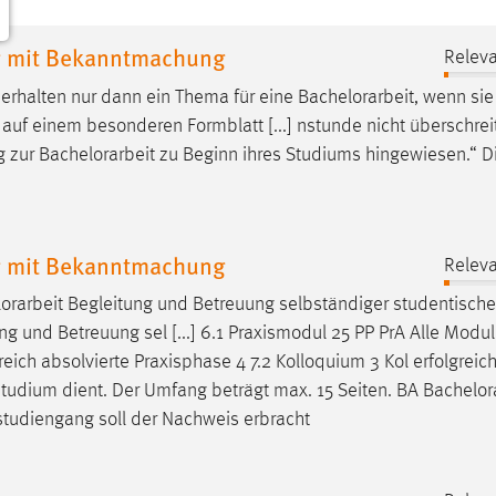
g mit Bekanntmachung
Releva
 erhalten nur dann ein Thema für eine
Bachelorarbeit
, wenn sie
uf einem besonderen Formblatt [...] nstunde nicht überschrei
g zur
Bachelorarbeit
zu Beginn ihres Studiums hingewiesen.“ D
g mit Bekanntmachung
Releva
orarbeit
Begleitung und Betreuung selbständiger studentische
ng und Betreuung sel [...] 6.1 Praxismodul 25 PP PrA Alle Modul
eich absolvierte Praxisphase 4 7.2 Kolloquium 3 Kol erfolgreic
studium dient. Der Umfang beträgt max. 15 Seiten. BA
Bachelor
orstudiengang soll der Nachweis erbracht