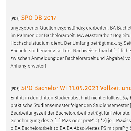
SPO DB 2017
[PDF]
angegebener Quellen eigenständig erarbeiten. BA
Bachel
im Rahmen der
Bachelorarbeit
. MA Masterarbeit Begleitu
Hochschulstudium dient. Der Umfang beträgt max. 15 Sei
Bachelorstudiengang soll der Nachweis erbracht [...] li
zwischen Anmeldung der
Bachelorarbeit
und Abgabe) von
Anhang erweitert
SPO Bachelor WI 31.05.2023 Vollzeit und
[PDF]
Eintritt in den dritten Studienabschnitt nicht erfüllt ist. §9
praktische Studiensemester folgenden Studiensemester [
Bearbeitungszeit der
Bachelorarbeit
beträgt fünf Monate.
Genehmigung des A [...] Präs oder praP*2) *2) je 1 Praxi
0 BA
Bachelorarbeit
10 BA BA Absolviertes PS mit praP 