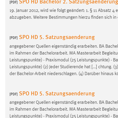
SPO HD Bachelor 2. Satzungsaenderun
[PDF]
in diesem Cookie gespeichert, ob man
eingeloggt ist.
19. Januar 2012, wird wie folgt geändert: 1. § 11 Absatz 4
abzugeben. Weitere Bestimmungen hierzu finden sich in d
Sprachpräferenz
SPO HD 5. Satzungsaenderung
Name:
site-language-preference
[PDF]
Zweck:
angegebener Quellen eigenständig erarbeiten. BA
Bachel
Das Cookie speichert die gewählte
Sprache der Website.
im Rahmen der
Bachelorarbeit
. MA Masterarbeit Begleitu
Leistungspunkte) - Praxismodul (25 Leistungspunkte) -
Ba
Cookie Laufzeit:
30 Tage
Leistungspunkte) (2) Jeder Studierende hat [...] chtung. (
der
Bachelor-Arbeit
niederschlagen. (4) Darüber hinaus kö
Chat
Name:
MibewSessionID, MIBEW_UserID,
SPO HD 5. Satzungsaenderung
mibew_locale, mibew-chat-frame-style-
[PDF]
5e9dbeb1811c0446
angegebener Quellen eigenständig erarbeiten. BA
Bachel
Zweck:
Wird benötigt um die Chatfunktion
im Rahmen der
Bachelorarbeit
. MA Masterarbeit Begleitu
nutzen zu können.
Leistungspunkte) - Praxismodul (25 Leistungspunkte) -
Ba