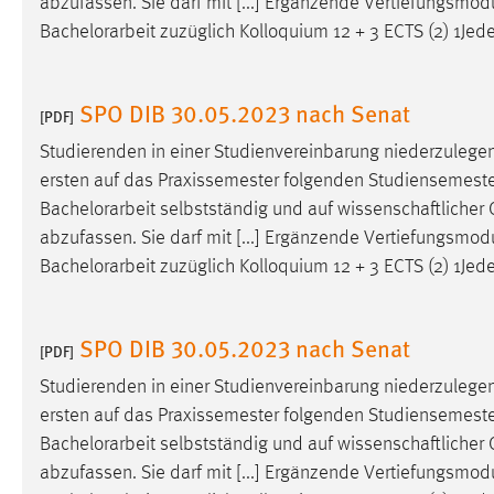
abzufassen. Sie darf mit [...] Ergänzende Vertiefungsmo
Anbieter:
Google Ireland Limited
Bachelorarbeit
zuzüglich Kolloquium 12 + 3 ECTS (2) 1Je
Zweck:
Conversion-Tracking
SPO DIB 30.05.2023 nach Senat
Cookie Laufzeit:
3 Monate
[PDF]
Studierenden in einer Studienvereinbarung niederzulegen
Facebook Pixel
ersten auf das Praxissemester folgenden Studiensemester
Bachelorarbeit
selbstständig und auf wissenschaftlicher G
Name:
_fbp
abzufassen. Sie darf mit [...] Ergänzende Vertiefungsmo
Anbieter:
Facebook
Bachelorarbeit
zuzüglich Kolloquium 12 + 3 ECTS (2) 1Je
Zweck:
Conversion-Tracking
Cookie Laufzeit:
SPO DIB 30.05.2023 nach Senat
3 Monate
[PDF]
Studierenden in einer Studienvereinbarung niederzulegen
ersten auf das Praxissemester folgenden Studiensemester
EXTERNE MEDIEN
Bachelorarbeit
selbstständig und auf wissenschaftlicher G
Um Inhalte von Videoplattformen und Social Media
abzufassen. Sie darf mit [...] Ergänzende Vertiefungsmo
Plattformen anzeigen zu können, werden von diesen