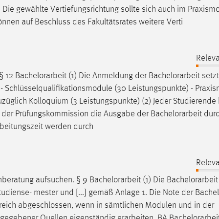
3) Die gewählte Vertiefungsrichtung sollte sich auch im Praxism
nnen auf Beschluss des Fakultätsrates weitere Verti
Releva
 § 12
Bachelorarbeit
(1) Die Anmeldung der
Bachelorarbeit
setzt
..] - Schlüsselqualifikationsmodule (30 Leistungspunkte) - Praxi
züglich Kolloquium (3 Leistungspunkte) (2) Jeder Studierende
 von der Prüfungskommission die Ausgabe der
Bachelorarbeit
durc
rbeitungszeit werden durch
Releva
nberatung aufsuchen. § 9
Bachelorarbeit
(1) Die
Bachelorarbeit
tudiense- mester und [...] gemäß Anlage 1. Die Note der
Bachel
lgreich abgeschlossen, wenn in sämtlichen Modulen und in der
angegebener Quellen eigenständig erarbeiten. BA
Bachelorarbei