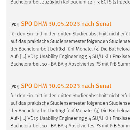
Bachelorarbeit
zuzüglich Kolloquium 12 + 3 ECTS (2) 1Je
externen Medien Cookies gesetzt.
YouTube
SPO DHM 30.05.2023 nach Senat
[PDF]
für den Ein- tritt in den dritten Studienabschnitt nicht erfüll
Vimeo
auf das praktische Studiensemester folgenden Studienseme
der
Bachelorarbeit
beträgt fünf Monate. (3) Die
Bachelora
Auf- [...] VD19 Usability Engineering 5 4 SU/Ü Kl 1 Praxis
Bachelorarbeit
10 - BA BA 3 Absolviertes PS mit PrB Su
SPO DHM 30.05.2023 nach Senat
[PDF]
für den Ein- tritt in den dritten Studienabschnitt nicht erfüll
auf das praktische Studiensemester folgenden Studienseme
der
Bachelorarbeit
beträgt fünf Monate. (3) Die
Bachelora
Auf- [...] VD19 Usability Engineering 5 4 SU/Ü Kl 1 Praxis
Bachelorarbeit
10 - BA BA 3 Absolviertes PS mit PrB Su