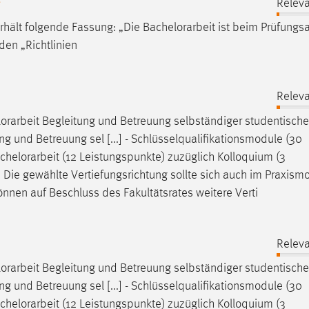
g
Releva
 erhält folgende Fassung: „Die
Bachelorarbeit
ist beim Prüfungs
en „Richtlinien
Releva
orarbeit
Begleitung und Betreuung selbständiger studentische
ng und Betreuung sel [...] - Schlüsselqualifikationsmodule (30
chelorarbeit
(12 Leistungspunkte) zuzüglich Kolloquium (3
3) Die gewählte Vertiefungsrichtung sollte sich auch im Praxism
nnen auf Beschluss des Fakultätsrates weitere Verti
Releva
orarbeit
Begleitung und Betreuung selbständiger studentische
ng und Betreuung sel [...] - Schlüsselqualifikationsmodule (30
chelorarbeit
(12 Leistungspunkte) zuzüglich Kolloquium (3