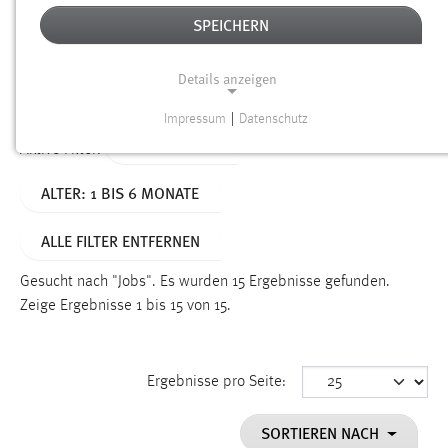
SPEICHERN
Alter
Details anzeigen
SUCHEN
Impressum
|
Datenschutz
NOTWENDIGE COOKIES
TYP: DATEIEN
Aktive Filter:
Notwendige Cookies ermöglichen grundlegende
ALTER: 1 BIS 6 MONATE
Funktionen und sind für die einwandfreie Funktion der
Website erforderlich.
ALLE FILTER ENTFERNEN
Einverständnis
Gesucht nach "Jobs".
Es wurden 15 Ergebnisse gefunden.
Name:
Zeige Ergebnisse 1 bis 15 von 15.
cookie_consent
Zweck:
Ergebnisse pro Seite:
Dieser Cookie speichert die ausgewählten Einverständnis-
Optionen des Benutzers
SORTIEREN NACH
Cookie Laufzeit: