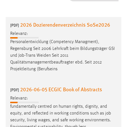
1 Jahr
Performance
2026 Dozierendenverzeichnis SoSe2026
[PDF]
Name:
Relevanz:
staticfilecache
Personalentwicklung (Competency Managment),
Regensburg Seit 2006 Lehrkraft beim Bildungsträger GSI
Zweck:
und
Job
-Trans Weiden Seit 2011
Für performante Seitenauslieferung wird in diesem Cookie
gespeichert, ob man eingeloggt ist.
Qualitätsmanagementbeauftragter ebd. Seit 2012
Projektleitung (Berufseins
Sprachpräferenz
2026-06-05 ECGIC Book of Abstracts
Name:
[PDF]
site-language-preference
Relevanz:
Zweck:
fundamentally centred on human rights, dignity, and
Das Cookie speichert die gewählte Sprache der Website.
equity, and reflected in working conditions such as
job
security, living wages, and safe working environments.
Cookie Laufzeit: