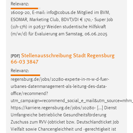
Relevanz:
16009-20, E-mail: info@cobus.de Mitglied im BVM,
ESOMAR, Marketing Club, BDVT,VDI € 170,- Super
Job
(11h-17h) in 92637 Weiden studentische Hilfskraft
(m/w/d) für Evaluierung am Samstag, 06.06.2025
Stellenausschreibung Stadt Regensburg
[PDF]
66-03 3847
Relevanz:
regensburg.de/
jobs
/10280-experte-in-m-w-d-fuer-
urbanes-datenmanagement-als-leitung-des-data-
office/recommend?
utm_campaign=recommend_social_e_mail&utm_source=mhm
https://karriere.regensburg.de/
jobs
/10280- [...] Dienst
Umfangreiche betriebliche Gesundheitsförderung
Zuschuss zum RVV-Jobticket bzw. Deutschlandticket
Job
Vielfalt sowie Chancengleichheit und -gerechtigkeit ist