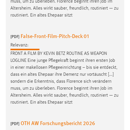
muss, um zu überleben. Florence beginnt ihren
Job
im
EXTERNE MEDIEN
Altersheim. Alles wirkt sauber, freundlich, routiniert — zu
Um Inhalte von Videoplattformen und Social Media
routiniert. Ein altes Ehepaar sitzt
Plattformen anzeigen zu können, werden von diesen
externen Medien Cookies gesetzt.
False-Front-Film-Pitch-Deck 01
[PDF]
YouTube
Relevanz:
FRONT A FILM BY KEVIN BETZ ROUTINE AS WEAPON
Vimeo
LOGLINE Eine junge Pflegekraft beginnt ihren ersten
Job
in einer makellosen Pflegeeinrichtung – bis sie entdeckt,
dass ein altes Ehepaar ihre Demenz nur vortäuscht [...]
sondern die Erkenntnis, dass Florence sich verändern
muss, um zu überleben. Florence beginnt ihren
Job
im
Altersheim. Alles wirkt sauber, freundlich, routiniert — zu
routiniert. Ein altes Ehepaar sitzt
OTH AW Forschungsbericht 2026
[PDF]