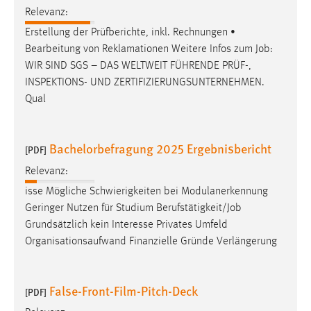
Relevanz:
Cookie Laufzeit:
Erstellung der Prüfberichte, inkl. Rechnungen •
Max. 13 Monate
Bearbeitung von Reklamationen Weitere Infos zum
Job
:
WIR SIND SGS – DAS WELTWEIT FÜHRENDE PRÜF-,
INSPEKTIONS- UND ZERTIFIZIERUNGSUNTERNEHMEN.
MARKETING
Qual
Marketing Cookies werden von Drittanbietern
verwendet, um personalisierte Werbung anzuzeigen.
Bachelorbefragung 2025 Ergebnisbericht
[PDF]
Sie tun dies, indem sie Besucher über Websites
hinweg verfolgen.
Relevanz:
isse Mögliche Schwierigkeiten bei Modulanerkennung
Google Ads
Geringer Nutzen für Studium Berufstätigkeit/
Job
Grundsätzlich kein Interesse Privates Umfeld
Name:
Organisationsaufwand Finanzielle Gründe Verlängerung
_gcl_au
Anbieter:
Google Ireland Limited
False-Front-Film-Pitch-Deck
[PDF]
Zweck: