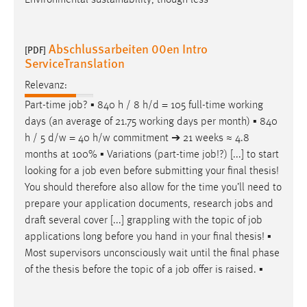
Environmental sustainability, though less
30 Tage
Chat
Abschlussarbeiten 00en Intro
[PDF]
ServiceTranslation
Name:
Relevanz:
MibewSessionID, MIBEW_UserID, mibew_locale, mibew-
chat-frame-style-5e9dbeb1811c0446
Part-time
job
? ▪ 840 h / 8 h/d = 105 full-time working
days (an average of 21.75 working days per month) ▪ 840
Zweck:
h / 5 d/w = 40 h/w commitment ➔ 21 weeks ≈ 4.8
Wird benötigt um die Chatfunktion nutzen zu können.
months at 100% ▪ Variations (part-time
job
!?) [...] to start
Cookie Laufzeit:
looking for a
job
even before submitting your final thesis!
MibewSessionID, mibew-chat-frame-style-
You should therefore also allow for the time you’ll need to
5e9dbeb1811c0446 = Sitzungslaufzeit, mibew_locale = 3
prepare your application documents, research
jobs
and
Jahre, MIBEW_UserID = 1 Jahr
draft several cover [...] grappling with the topic of
job
applications long before you hand in your final thesis! ▪
Login
Most supervisors unconsciously wait until the final phase
of the thesis before the topic of a
job
offer is raised. ▪
Name:
fe_user, be_user, be_lastLoginProvider