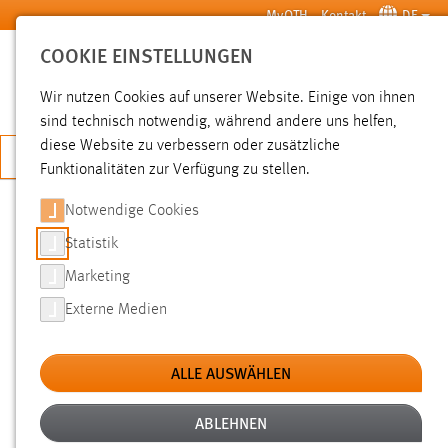
Zum Hauptinhalt springen
MyOTH
Kontakt
DE
COOKIE EINSTELLUNGEN
SUCHE
Wir nutzen Cookies auf unserer Website. Einige von ihnen
sind technisch notwendig, während andere uns helfen,
diese Website zu verbessern oder zusätzliche
JETZT BEWERBEN
Funktionalitäten zur Verfügung zu stellen.
Notwendige Cookies
SUCHE
Statistik
Marketing
FILTER
Externe Medien
Typ
ALLE AUSWÄHLEN
Erstellungsdatum
ABLEHNEN