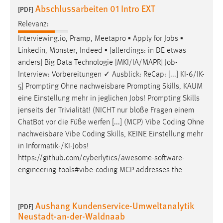
Abschlussarbeiten 01 Intro EXT
Zweck:
[PDF]
Dieser Cookie ist notwendig um sich an der Website
Relevanz:
einloggen zu können.
Interviewing.io, Pramp, Meetapro ▪ Apply for
Jobs
▪
Cookie Laufzeit:
Linkedin, Monster, Indeed ▪ [allerdings: in DE etwas
24 Stunden
anders] Big Data Technologie [MKI/IA/MAPR]
Job
-
Interview: Vorbereitungen ✓ Ausblick: ReCap: [...] KI-6/IK-
5] Prompting Ohne nachweisbare Prompting Skills, KAUM
STATISTIK
eine Einstellung mehr in jeglichen
Jobs
! Prompting Skills
jenseits der Trivialität! (NICHT nur bloße Fragen einem
Statistik Cookies erfassen Informationen anonym.
ChatBot vor die Füße werfen [...] (MCP) Vibe Coding Ohne
Diese Informationen helfen uns zu verstehen, wie
nachweisbare Vibe Coding Skills, KEINE Einstellung mehr
unsere Besucher unsere Website nutzen.
in Informatik-/KI-
Jobs
!
https://github.com/cyberlytics/awesome-software-
Matomo
engineering-tools#vibe-coding MCP addresses the
Name:
_pk_ref, _pk_cvar, _pk_id, _pk_ses
Aushang Kundenservice-Umweltanalytik
[PDF]
Zweck:
Neustadt-an-der-Waldnaab
Zugriffsstatistik