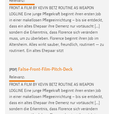
Relevanz:
Conversion-Tracking
FRONT A FILM BY KEVIN BETZ ROUTINE AS WEAPON
LOGLINE Eine junge Pflegekraft beginnt ihren ersten
Job
Cookie Laufzeit:
3 Monate
in einer makellosen Pflegeeinrichtung – bis sie entdeckt,
dass ein altes Ehepaar ihre Demenz nur vortäuscht [...]
sondern die Erkenntnis, dass Florence sich verändern
Facebook Pixel
muss, um zu überleben. Florence beginnt ihren
Job
im
Altersheim. Alles wirkt sauber, freundlich, routiniert — zu
Name:
_fbp
routiniert. Ein altes Ehepaar sitzt
Anbieter:
Facebook
False-Front-Film-Pitch-Deck
[PDF]
Zweck:
Relevanz:
Conversion-Tracking
FRONT A FILM BY KEVIN BETZ ROUTINE AS WEAPON
Cookie Laufzeit:
LOGLINE Eine junge Pflegekraft beginnt ihren ersten
Job
3 Monate
in einer makellosen Pflegeeinrichtung – bis sie entdeckt,
dass ein altes Ehepaar ihre Demenz nur vortäuscht [...]
sondern die Erkenntnis, dass Florence sich verändern