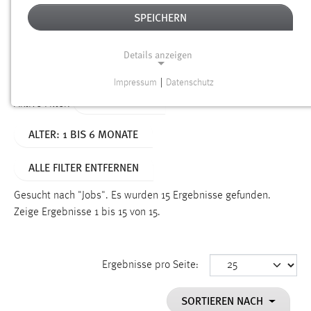
SPEICHERN
Alter
Details anzeigen
SUCHEN
Impressum
|
Datenschutz
NOTWENDIGE COOKIES
TYP: DATEIEN
Aktive Filter:
Notwendige Cookies ermöglichen grundlegende
ALTER: 1 BIS 6 MONATE
Funktionen und sind für die einwandfreie Funktion der
Website erforderlich.
ALLE FILTER ENTFERNEN
Einverständnis
Gesucht nach "Jobs".
Es wurden 15 Ergebnisse gefunden.
Name:
Zeige Ergebnisse 1 bis 15 von 15.
cookie_consent
Zweck:
Ergebnisse pro Seite:
Dieser Cookie speichert die ausgewählten Einverständnis-
Optionen des Benutzers
SORTIEREN NACH
Cookie Laufzeit: