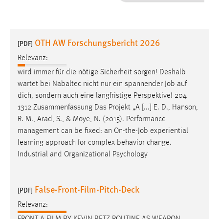
1 Jahr
Performance
OTH AW Forschungsbericht 2026
[PDF]
Name:
Relevanz:
staticfilecache
wird immer für die nötige Sicherheit sorgen! Deshalb
wartet bei Nabaltec nicht nur ein spannender
Job
auf
Zweck:
dich, sondern auch eine langfristige Perspektive! 204
Für performante Seitenauslieferung wird in diesem Cookie
gespeichert, ob man eingeloggt ist.
1312 Zusammenfassung Das Projekt „A [...] E. D., Hanson,
R. M., Arad, S., & Moye, N. (2015). Performance
management can be fixed: an On-the-
Job
experiential
Sprachpräferenz
learning approach for complex behavior change.
Name:
Industrial and Organizational Psychology
site-language-preference
Zweck:
False-Front-Film-Pitch-Deck
[PDF]
Das Cookie speichert die gewählte Sprache der Website.
Relevanz:
Cookie Laufzeit: