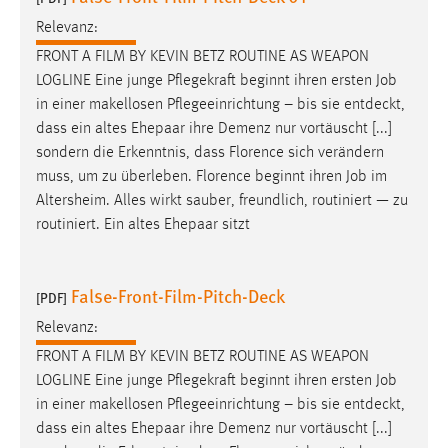
Zweck:
Relevanz:
Dieser Cookie ist notwendig um sich an der Website
FRONT A FILM BY KEVIN BETZ ROUTINE AS WEAPON
einloggen zu können.
LOGLINE Eine junge Pflegekraft beginnt ihren ersten
Job
Cookie Laufzeit:
in einer makellosen Pflegeeinrichtung – bis sie entdeckt,
24 Stunden
dass ein altes Ehepaar ihre Demenz nur vortäuscht [...]
sondern die Erkenntnis, dass Florence sich verändern
muss, um zu überleben. Florence beginnt ihren
Job
im
STATISTIK
Altersheim. Alles wirkt sauber, freundlich, routiniert — zu
routiniert. Ein altes Ehepaar sitzt
Statistik Cookies erfassen Informationen anonym.
Diese Informationen helfen uns zu verstehen, wie
unsere Besucher unsere Website nutzen.
False-Front-Film-Pitch-Deck
[PDF]
Matomo
Relevanz:
FRONT A FILM BY KEVIN BETZ ROUTINE AS WEAPON
Name:
LOGLINE Eine junge Pflegekraft beginnt ihren ersten
Job
_pk_ref, _pk_cvar, _pk_id, _pk_ses
in einer makellosen Pflegeeinrichtung – bis sie entdeckt,
Zweck:
dass ein altes Ehepaar ihre Demenz nur vortäuscht [...]
Zugriffsstatistik