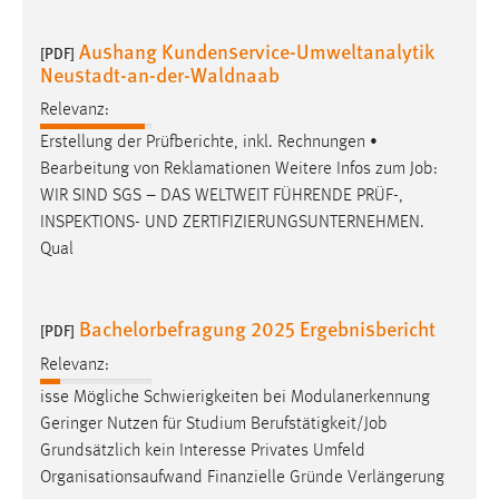
Conversion-Tracking
Aushang Kundenservice-Umweltanalytik
[PDF]
Cookie Laufzeit:
Neustadt-an-der-Waldnaab
3 Monate
Relevanz:
Erstellung der Prüfberichte, inkl. Rechnungen •
Facebook Pixel
Bearbeitung von Reklamationen Weitere Infos zum
Job
:
WIR SIND SGS – DAS WELTWEIT FÜHRENDE PRÜF-,
Name:
_fbp
INSPEKTIONS- UND ZERTIFIZIERUNGSUNTERNEHMEN.
Qual
Anbieter:
Facebook
Bachelorbefragung 2025 Ergebnisbericht
Zweck:
[PDF]
Conversion-Tracking
Relevanz:
Cookie Laufzeit:
isse Mögliche Schwierigkeiten bei Modulanerkennung
3 Monate
Geringer Nutzen für Studium Berufstätigkeit/
Job
Grundsätzlich kein Interesse Privates Umfeld
Organisationsaufwand Finanzielle Gründe Verlängerung