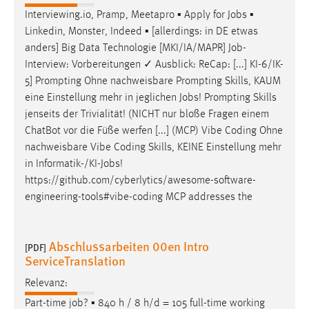
Interviewing.io, Pramp, Meetapro ▪ Apply for
Jobs
▪
Linkedin, Monster, Indeed ▪ [allerdings: in DE etwas
anders] Big Data Technologie [MKI/IA/MAPR]
Job
-
Interview: Vorbereitungen ✓ Ausblick: ReCap: [...] KI-6/IK-
5] Prompting Ohne nachweisbare Prompting Skills, KAUM
eine Einstellung mehr in jeglichen
Jobs
! Prompting Skills
jenseits der Trivialität! (NICHT nur bloße Fragen einem
ChatBot vor die Füße werfen [...] (MCP) Vibe Coding Ohne
nachweisbare Vibe Coding Skills, KEINE Einstellung mehr
in Informatik-/KI-
Jobs
!
https://github.com/cyberlytics/awesome-software-
engineering-tools#vibe-coding MCP addresses the
Abschlussarbeiten 00en Intro
[PDF]
ServiceTranslation
Relevanz:
Part-time
job
? ▪ 840 h / 8 h/d = 105 full-time working