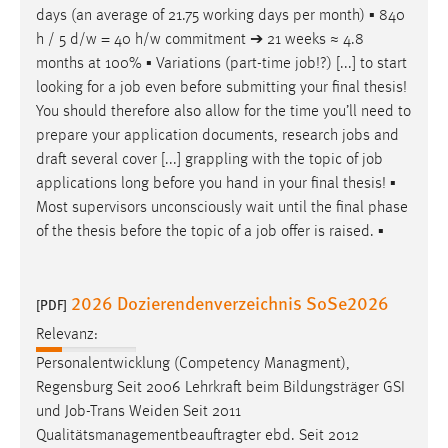
days (an average of 21.75 working days per month) ▪ 840
h / 5 d/w = 40 h/w commitment ➔ 21 weeks ≈ 4.8
months at 100% ▪ Variations (part-time
job
!?) [...] to start
looking for a
job
even before submitting your final thesis!
You should therefore also allow for the time you’ll need to
prepare your application documents, research
jobs
and
draft several cover [...] grappling with the topic of
job
applications long before you hand in your final thesis! ▪
Most supervisors unconsciously wait until the final phase
of the thesis before the topic of a
job
offer is raised. ▪
2026 Dozierendenverzeichnis SoSe2026
[PDF]
Relevanz:
Personalentwicklung (Competency Managment),
Regensburg Seit 2006 Lehrkraft beim Bildungsträger GSI
und
Job
-Trans Weiden Seit 2011
Qualitätsmanagementbeauftragter ebd. Seit 2012