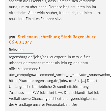
sondern die Erkenntnis, dass Florence sich verändern
muss, um zu überleben. Florence beginnt ihren
Job
im
Cookie Laufzeit:
Altersheim. Alles wirkt sauber, freundlich, routiniert — zu
Max. 13 Monate
routiniert. Ein altes Ehepaar sitzt
MARKETING
Stellenausschreibung Stadt Regensburg
[PDF]
66-03 3847
Marketing Cookies werden von Drittanbietern
verwendet, um personalisierte Werbung anzuzeigen.
Relevanz:
Sie tun dies, indem sie Besucher über Websites
regensburg.de/
jobs
/10280-experte-in-m-w-d-fuer-
hinweg verfolgen.
urbanes-datenmanagement-als-leitung-des-data-
office/recommend?
Google Ads
utm_campaign=recommend_social_e_mail&utm_source=mhm
https://karriere.regensburg.de/
jobs
/10280- [...] Dienst
Name:
Umfangreiche betriebliche Gesundheitsförderung
_gcl_au
Zuschuss zum RVV-Jobticket bzw. Deutschlandticket
Job
Anbieter:
Vielfalt sowie Chancengleichheit und -gerechtigkeit ist
Google Ireland Limited
die Grundlage unserer Personalarbeit: Die
Zweck: