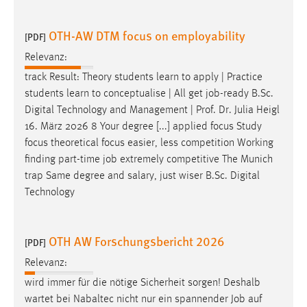
EXTERNE MEDIEN
Um Inhalte von Videoplattformen und Social Media
OTH-AW DTM focus on employability
[PDF]
Plattformen anzeigen zu können, werden von diesen
Relevanz:
externen Medien Cookies gesetzt.
track Result: Theory students learn to apply | Practice
YouTube
students learn to conceptualise | All get
job
-ready B.Sc.
Digital Technology and Management | Prof. Dr. Julia Heigl
16. März 2026 8 Your degree [...] applied focus Study
Vimeo
focus theoretical focus easier, less competition Working
finding part-time
job
extremely competitive The Munich
trap Same degree and salary, just wiser B.Sc. Digital
Technology
OTH AW Forschungsbericht 2026
[PDF]
Relevanz:
wird immer für die nötige Sicherheit sorgen! Deshalb
wartet bei Nabaltec nicht nur ein spannender
Job
auf