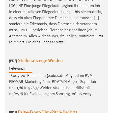
FRONT A FILM BY KEVIN BETZ ROUTINE AS WEAPON
30 Tage
LOGLINE Eine junge Pflegekraft beginnt ihren ersten
Job
in einer makellosen Pflegeeinrichtung – bis sie entdeckt,
Chat
dass ein altes Ehepaar ihre Demenz nur vortäuscht [...]
sondern die Erkenntnis, dass Florence sich verändern
Name:
muss, um zu überleben. Florence beginnt ihren
Job
im
MibewSessionID, MIBEW_UserID, mibew_locale, mibew-
Altersheim. Alles wirkt sauber, freundlich, routiniert — zu
chat-frame-style-5e9dbeb1811c0446
routiniert. Ein altes Ehepaar sitzt
Zweck:
Wird benötigt um die Chatfunktion nutzen zu können.
Stellenanzeige Weiden
[PDF]
Cookie Laufzeit:
MibewSessionID, mibew-chat-frame-style-
Relevanz:
5e9dbeb1811c0446 = Sitzungslaufzeit, mibew_locale = 3
16009-20, E-mail: info@cobus.de Mitglied im BVM,
Jahre, MIBEW_UserID = 1 Jahr
ESOMAR, Marketing Club, BDVT,VDI € 170,- Super
Job
(11h-17h) in 92637 Weiden studentische Hilfskraft
Login
(m/w/d) für Evaluierung am Samstag, 06.06.2025
Name:
fe_user, be_user, be_lastLoginProvider
False-Front-Film-Pitch-Deck 01
[PDF]