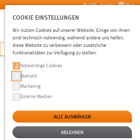
Zum Hauptinhalt springen
MyOTH
Kontakt
DE
COOKIE EINSTELLUNGEN
SUCHE
Wir nutzen Cookies auf unserer Website. Einige von ihnen
sind technisch notwendig, während andere uns helfen,
diese Website zu verbessern oder zusätzliche
JETZT BEWERBEN
Funktionalitäten zur Verfügung zu stellen.
Notwendige Cookies
SUCHE
Statistik
Marketing
FILTER
Externe Medien
Typ
ALLE AUSWÄHLEN
Erstellungsdatum
ABLEHNEN