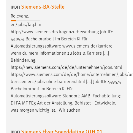
EXTERNE MEDIEN
Siemens-BA-Stelle
[PDF]
Um Inhalte von Videoplattformen und Social Media
Relevanz:
Plattformen anzeigen zu können, werden von diesen
en/
jobs
/faq.html
externen Medien Cookies gesetzt.
http://www.siemens.de/fragenzurbewerbung
Job
-ID:
449574 Bachelorarbeit Im Bereich KI Für
YouTube
Automatisierungssoftware www.siemens.de/karriere
wenn du mehr Informationen zu
Jobs
& Karriere [...]
Vimeo
Behinderung.
https://new.siemens.com/de/de/unternehmen/
jobs
.html
https://www.siemens.com/de/de/home/unternehmen/
jobs
/ar
bei-siemens/
jobs
-ohne-barrieren.html [...]
Job
-ID: 449574
Bachelorarbeit Im Bereich KI Für
Automatisierungssoftware Standort: AMB Fachabteilung:
DI FA MF PE3 Art der Anstellung: Befristet Entwickeln,
was morgen wichtig ist. Wir suchen
Siemens Flyer Speeddating OTH 01
[PDF]