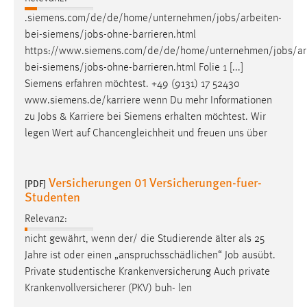
.siemens.com/de/de/home/unternehmen/
jobs
/arbeiten-
Cookie Laufzeit:
bei-siemens/
jobs
-ohne-barrieren.html
Max. 13 Monate
https://www.siemens.com/de/de/home/unternehmen/
jobs
/ar
bei-siemens/
jobs
-ohne-barrieren.html Folie 1 [...]
Siemens erfahren möchtest. +49 (9131) 17 52430
MARKETING
www.siemens.de/karriere wenn Du mehr Informationen
Marketing Cookies werden von Drittanbietern
zu
Jobs
& Karriere bei Siemens erhalten möchtest. Wir
verwendet, um personalisierte Werbung anzuzeigen.
legen Wert auf Chancengleichheit und freuen uns über
Sie tun dies, indem sie Besucher über Websites
hinweg verfolgen.
Versicherungen 01 Versicherungen-fuer-
[PDF]
Studenten
Google Ads
Relevanz:
Name:
nicht gewährt, wenn der/ die Studierende älter als 25
_gcl_au
Jahre ist oder einen „anspruchsschädlichen“
Job
ausübt.
Anbieter:
Private studentische Krankenversicherung Auch private
Google Ireland Limited
Krankenvollversicherer (PKV) buh- len
Zweck: