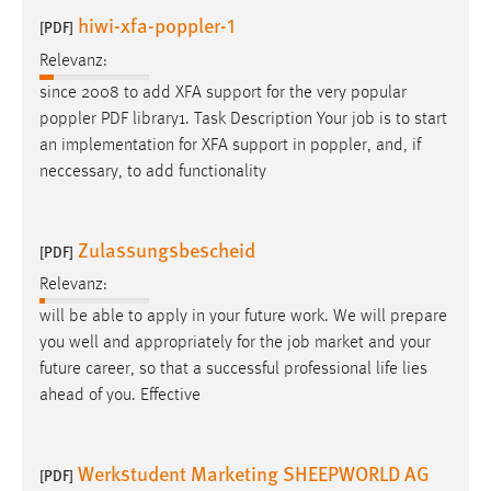
30 Tage
hiwi-xfa-poppler-1
[PDF]
Relevanz:
Chat
since 2008 to add XFA support for the very popular
Name:
poppler PDF library1. Task Description Your
job
is to start
MibewSessionID, MIBEW_UserID, mibew_locale, mibew-
an implementation for XFA support in poppler, and, if
chat-frame-style-5e9dbeb1811c0446
neccessary, to add functionality
Zweck:
Wird benötigt um die Chatfunktion nutzen zu können.
Zulassungsbescheid
[PDF]
Cookie Laufzeit:
Relevanz:
MibewSessionID, mibew-chat-frame-style-
5e9dbeb1811c0446 = Sitzungslaufzeit, mibew_locale = 3
will be able to apply in your future work. We will prepare
Jahre, MIBEW_UserID = 1 Jahr
you well and appropriately for the
job
market and your
future career, so that a successful professional life lies
ahead of you. Effective
Login
Name:
Werkstudent Marketing SHEEPWORLD AG
fe_user, be_user, be_lastLoginProvider
[PDF]