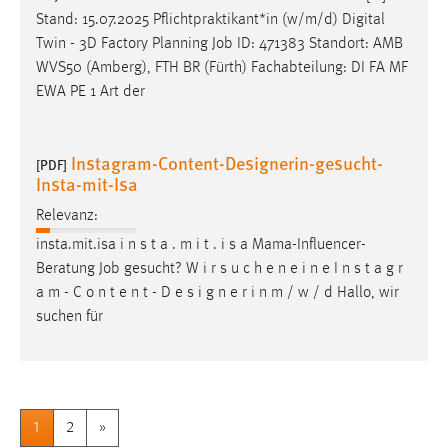
Stand: 15.07.2025 Pflichtpraktikant*in (w/m/d) Digital
Twin - 3D Factory Planning
Job
ID: 471383 Standort: AMB
WVS50 (Amberg), FTH BR (Fürth) Fachabteilung: DI FA MF
EWA PE 1 Art der
Instagram-Content-Designerin-gesucht-
[PDF]
Insta-mit-Isa
Relevanz:
insta.mit.isa i n s t a . m i t . i s a Mama-Influencer-
Beratung
Job
gesucht? W i r s u c h e n e i n e I n s t a g r
a m - C o n t e n t - D e s i g n e r i n m / w / d Hallo, wir
suchen für
1
2
»