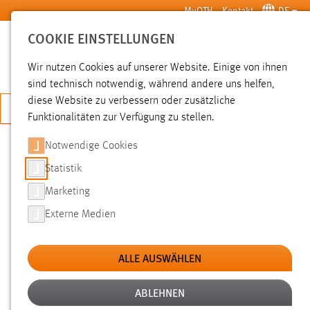
Zum Hauptinhalt springen
MyOTH
Kontakt
DE
COOKIE EINSTELLUNGEN
SUCHE
Wir nutzen Cookies auf unserer Website. Einige von ihnen
sind technisch notwendig, während andere uns helfen,
diese Website zu verbessern oder zusätzliche
JETZT BEWERBEN
Funktionalitäten zur Verfügung zu stellen.
Notwendige Cookies
SUCHE
Statistik
Marketing
FILTER
Externe Medien
Typ
ALLE AUSWÄHLEN
Erstellungsdatum
ABLEHNEN