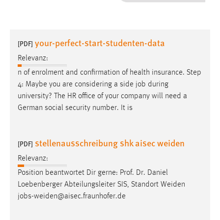
1 Jahr
Performance
your-perfect-start-studenten-data
[PDF]
Name:
Relevanz:
staticfilecache
n of enrolment and confirmation of health insurance. Step
4: Maybe you are considering a side
job
during
Zweck:
university? The HR office of your company will need a
Für performante Seitenauslieferung wird in diesem Cookie
gespeichert, ob man eingeloggt ist.
German social security number. It is
Sprachpräferenz
stellenausschreibung shk aisec weiden
[PDF]
Name:
Relevanz:
site-language-preference
Position beantwortet Dir gerne: Prof. Dr. Daniel
Zweck:
Loebenberger Abteilungsleiter SIS, Standort Weiden
Das Cookie speichert die gewählte Sprache der Website.
jobs
-weiden@aisec.fraunhofer.de
Cookie Laufzeit: