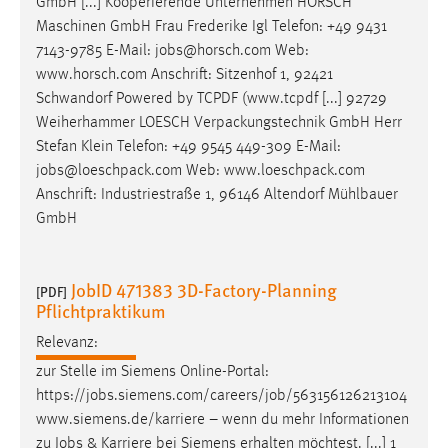
GmbH [...] Kooperierende Unternehmen HORSCH
Maschinen GmbH Frau Frederike Igl Telefon: +49 9431
7143-9785 E-Mail:
jobs
@horsch.com Web:
www.horsch.com Anschrift: Sitzenhof 1, 92421
Schwandorf Powered by TCPDF (www.tcpdf [...] 92729
Weiherhammer LOESCH Verpackungstechnik GmbH Herr
Stefan Klein Telefon: +49 9545 449-309 E-Mail:
jobs
@loeschpack.com Web: www.loeschpack.com
Anschrift: Industriestraße 1, 96146 Altendorf Mühlbauer
GmbH
JobID 471383 3D-Factory-Planning
[PDF]
Pflichtpraktikum
Relevanz:
zur Stelle im Siemens Online-Portal:
https://
jobs
.siemens.com/careers/
job
/563156126213104
www.siemens.de/karriere – wenn du mehr Informationen
zu
Jobs
& Karriere bei Siemens erhalten möchtest. [...] 1