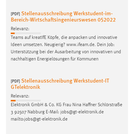
Conversion-Tracking
Stellenausschreibung Werkstudent-im-
[PDF]
Cookie Laufzeit:
Bereich-Wirtschaftsingenieurswesen 052022
3 Monate
Relevanz:
Teams auf kreatIfE Köpfe, die anpacken und innovative
Facebook Pixel
Ideen umsetzen. Neugierig? www.ifeam.de. Dein
Job
:
Unterstützung bei der Ausarbeitung von innovativen und
Name:
nachhaltigen Energielösungen für Kommunen
_fbp
Anbieter:
Facebook
Stellenausschreibung Werkstudent-IT
[PDF]
GTelektronik
Zweck:
Conversion-Tracking
Relevanz:
Elektronik GmbH & Co. KG Frau Nina Haffner Schlörstraße
Cookie Laufzeit:
3 92507 Nabburg E-Mail:
jobs
@gt-elektronik.de
3 Monate
mailto:
jobs
@gt-elektronik.de