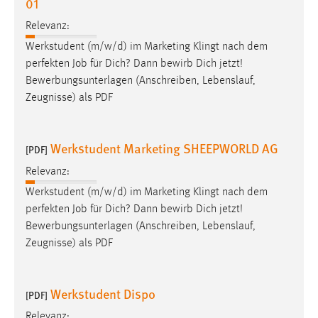
01
Zweck:
Relevanz:
Dieser Cookie ist notwendig um sich an der Website
einloggen zu können.
Werkstudent (m/w/d) im Marketing Klingt nach dem
perfekten
Job
für Dich? Dann bewirb Dich jetzt!
Cookie Laufzeit:
Bewerbungsunterlagen (Anschreiben, Lebenslauf,
24 Stunden
Zeugnisse) als PDF
STATISTIK
Werkstudent Marketing SHEEPWORLD AG
[PDF]
Statistik Cookies erfassen Informationen anonym.
Relevanz:
Diese Informationen helfen uns zu verstehen, wie
Werkstudent (m/w/d) im Marketing Klingt nach dem
unsere Besucher unsere Website nutzen.
perfekten
Job
für Dich? Dann bewirb Dich jetzt!
Bewerbungsunterlagen (Anschreiben, Lebenslauf,
Matomo
Zeugnisse) als PDF
Name:
_pk_ref, _pk_cvar, _pk_id, _pk_ses
Werkstudent Dispo
[PDF]
Zweck:
Relevanz:
Zugriffsstatistik