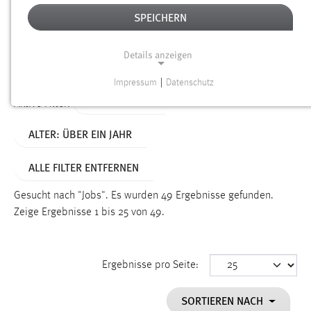
SPEICHERN
Alter
Details anzeigen
SUCHEN
Impressum
|
Datenschutz
NOTWENDIGE COOKIES
TYP: DATEIEN
Aktive Filter:
Notwendige Cookies ermöglichen grundlegende
ALTER: ÜBER EIN JAHR
Funktionen und sind für die einwandfreie Funktion der
Website erforderlich.
ALLE FILTER ENTFERNEN
Einverständnis
Gesucht nach "Jobs".
Es wurden 49 Ergebnisse gefunden.
Name:
Zeige Ergebnisse 1 bis 25 von 49.
cookie_consent
Zweck:
Ergebnisse pro Seite:
Dieser Cookie speichert die ausgewählten Einverständnis-
Optionen des Benutzers
SORTIEREN NACH
Cookie Laufzeit: