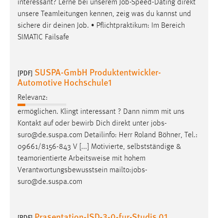
interessant? Lerne bei unserem
Job
-Speed-Dating direkt
unsere Teamleitungen kennen, zeig was du kannst und
sichere dir deinen
Job
. • Pflichtpraktikum: Im Bereich
SIMATIC Failsafe
SUSPA-GmbH Produktentwickler-
[PDF]
Automotive Hochschule1
Relevanz:
ermöglichen. Klingt interessant ? Dann nimm mit uns
Kontakt auf oder bewirb Dich direkt unter
jobs
-
suro@de.suspa.com Detailinfo: Herr Roland Böhner, Tel.:
09661/8156-843 V [...] Motivierte, selbstständige &
teamorientierte Arbeitsweise mit hohem
Verantwortungsbewusstsein mailto:
jobs
-
suro@de.suspa.com
Prasentation-JSD-3-0-fur-Studis 01
[PDF]