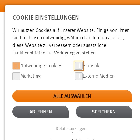
Zum Hauptinhalt springen
COOKIE EINSTELLUNGEN
Wir nutzen Cookies auf unserer Website. Einige von ihnen
sind technisch notwendig, während andere uns helfen,
diese Website zu verbessern oder zusätzliche
SUCHE
Funktionalitäten zur Verfügung zu stellen.
Notwendige Cookies
Statistik
Marketing
Externe Medien
ALLE AUSWÄHLEN
TYP: DATEIEN
ALLE FILTER ENTFERNEN
Aktive Filter:
ABLEHNEN
SPEICHERN
Gesucht nach "Jobs".
Details anzeigen