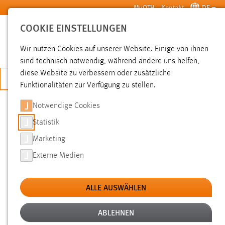
Zum Hauptinhalt springen
MyOTH
Kontakt
DE
COOKIE EINSTELLUNGEN
SUCHE
Wir nutzen Cookies auf unserer Website. Einige von ihnen
sind technisch notwendig, während andere uns helfen,
diese Website zu verbessern oder zusätzliche
JETZT BEWERBEN
Funktionalitäten zur Verfügung zu stellen.
Notwendige Cookies
SUCHE
Statistik
Marketing
FILTER
Externe Medien
Typ
ALLE AUSWÄHLEN
Erstellungsdatum
ABLEHNEN