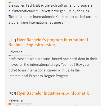
Sie suchen Fachkräft e, die sich trittsicher und souverän
Cookie Laufzeit:
auf internationalem Parkett bewegen. Dein
Job
? Das
Max. 13 Monate
Ticket für deine internationale Karriere löst du bei uns. Im
Studiengang International Business
MARKETING
Flyer Bachelor's program International
[PDF]
Marketing Cookies werden von Drittanbietern
Business English version
verwendet, um personalisierte Werbung anzuzeigen.
Sie tun dies, indem sie Besucher über Websites
Relevanz:
hinweg verfolgen.
professionals who are sure- footed and confi dent in their
moves on the international stage. Your
job
? Buy your
Google Ads
ticket to an international career with us. In the
International Business Degree Program
Name:
_gcl_au
Anbieter:
Flyer Bachelor Industrie-4.0-Informatik
[PDF]
Google Ireland Limited
Relevanz:
Zweck: