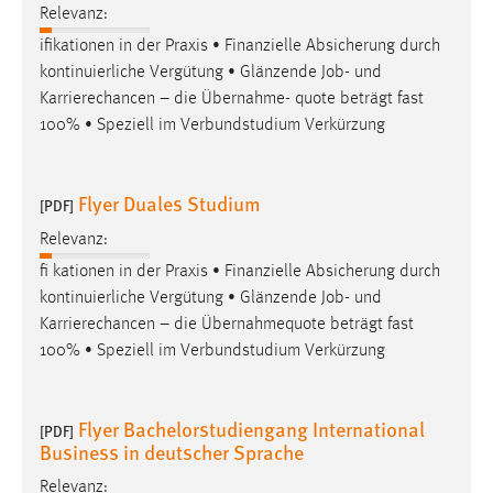
Relevanz:
Zweck:
Dieser Cookie ist notwendig um sich an der Website
ifikationen in der Praxis • Finanzielle Absicherung durch
einloggen zu können.
kontinuierliche Vergütung • Glänzende
Job
- und
Karrierechancen – die Übernahme- quote beträgt fast
Cookie Laufzeit:
100% • Speziell im Verbundstudium Verkürzung
24 Stunden
Flyer Duales Studium
[PDF]
STATISTIK
Relevanz:
Statistik Cookies erfassen Informationen anonym.
fi kationen in der Praxis • Finanzielle Absicherung durch
Diese Informationen helfen uns zu verstehen, wie
kontinuierliche Vergütung • Glänzende
Job
- und
unsere Besucher unsere Website nutzen.
Karrierechancen – die Übernahmequote beträgt fast
100% • Speziell im Verbundstudium Verkürzung
Matomo
Name:
Flyer Bachelorstudiengang International
_pk_ref, _pk_cvar, _pk_id, _pk_ses
[PDF]
Business in deutscher Sprache
Zweck:
Relevanz:
Zugriffsstatistik