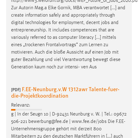
http://www3.weforum.org/docs/WEF_Future_of_
Jobs
_2020.pd
Zur Autorin Mag.a Elke Gornik, MBA verantwortet [...] and
create information safely and appropriately through
digital technologies for employment, decent
jobs
and
entrepreneurship. It includes competences that are
variously referred to as computer literacy [...] mittels
eines „trockenen Frontalvortrags“ zum Lernen zu
motivieren. Auch die bloße Aussicht auf einen
Job
mit
guter Bezahlung und viel Verantwortung bewegt diese
Generation kaum noch zur intensi- ven Aus
F.EE-Neunburg.v.W 1312awr Talente-fuer-
[PDF]
die-Projektkoordination
Relevanz:
g | In der Seugn 10 | D-92431 Neunburg v. W. | Tel.: 09672
506-221 bewerbung@fee.de | www.fee.de/
jobs
Die F.EE-
Unternehmensgruppe gehört mit derzeit 800
Mitarbeitern zu den deutschen Marktführern in [...] auch