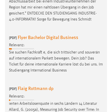
Abschlussarbeit bei einem Industrieunternehmen der
Conversion-Tracking
Region hat mir einen nahtlosen Übergang in den
Job
gesichert.“ ENTDECKE DEN STUDIENGANG INDUSTRIE-
Cookie Laufzeit:
4.0-INFORMATIK! Sorge für Bewegung Ines Schmidt
3 Monate
Facebook Pixel
Flyer Bachelor Digital Business
[PDF]
Name:
Relevanz:
_fbp
Sie suchen Fachkräft e, die sich trittsicher und souverän
auf internationalem Parkett bewegen. Dein
Job
? Das
Anbieter:
Ticket für deine internationale Karriere löst du bei uns. Im
Facebook
Studiengang International Business
Zweck:
Conversion-Tracking
Flaig Rottmann dp
[PDF]
Cookie Laufzeit:
3 Monate
Relevanz:
ierten Arbeitslosenquote in sechs Ländern 14 Literatur
Allard, G. (2005a), Measuring
Job
Security over Time: In