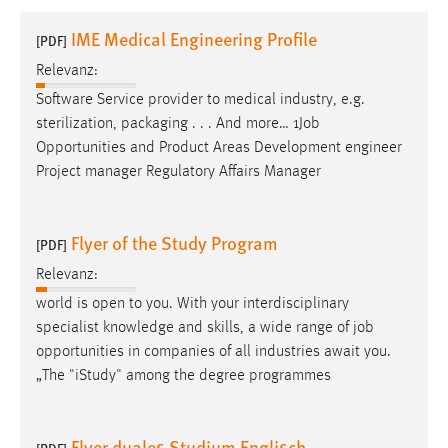
1 Jahr
IME Medical Engineering Profile
[PDF]
Relevanz:
Performance
Software Service provider to medical industry, e.g.
Name:
sterilization, packaging . . . And more… 1
Job
staticfilecache
Opportunities and Product Areas Development engineer
Project manager Regulatory Affairs Manager
Zweck:
Für performante Seitenauslieferung wird in diesem Cookie
gespeichert, ob man eingeloggt ist.
Flyer of the Study Program
[PDF]
Sprachpräferenz
Relevanz:
world is open to you. With your interdisciplinary
Name:
specialist knowledge and skills, a wide range of
job
site-language-preference
opportunities in companies of all industries await you.
Zweck:
„The "iStudy" among the degree programmes
Das Cookie speichert die gewählte Sprache der Website.
Cookie Laufzeit:
Flyer duales Studium Englisch