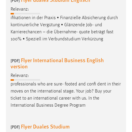
[PDF]
30 Tage
Relevanz:
ifikationen in der Praxis • Finanzielle Absicherung durch
Chat
kontinuierliche Vergütung • Glänzende
Job
- und
Name:
Karrierechancen – die Übernahme- quote beträgt fast
MibewSessionID, MIBEW_UserID, mibew_locale, mibew-
100% • Speziell im Verbundstudium Verkürzung
chat-frame-style-5e9dbeb1811c0446
Zweck:
Flyer International Business English
[PDF]
Wird benötigt um die Chatfunktion nutzen zu können.
version
Cookie Laufzeit:
Relevanz:
MibewSessionID, mibew-chat-frame-style-
professionals who are sure- footed and confi dent in their
5e9dbeb1811c0446 = Sitzungslaufzeit, mibew_locale = 3
Jahre, MIBEW_UserID = 1 Jahr
moves on the international stage. Your
job
? Buy your
ticket to an international career with us. In the
International Business Degree Program
Login
Name:
Flyer Duales Studium
fe_user, be_user, be_lastLoginProvider
[PDF]