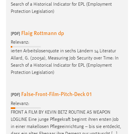
EXTERNE MEDIEN
Search of a Historical Indicator for EPL (Employment
Protection Legislation)
Um Inhalte von Videoplattformen und Social Media
Plattformen anzeigen zu können, werden von diesen
externen Medien Cookies gesetzt.
Flaig Rottmann dp
[PDF]
YouTube
Relevanz:
ierten Arbeitslosenquote in sechs Ländern 14 Literatur
Vimeo
Allard, G. (2005a), Measuring
Job
Security over Time: In
Search of a Historical Indicator for EPL (Employment
Protection Legislation)
False-Front-Film-Pitch-Deck 01
[PDF]
Relevanz:
FRONT A FILM BY KEVIN BETZ ROUTINE AS WEAPON
LOGLINE Eine junge Pflegekraft beginnt ihren ersten
Job
in einer makellosen Pflegeeinrichtung – bis sie entdeckt,
dass ein altes Ehepaar ihre Demenz nur vortäuscht [...]