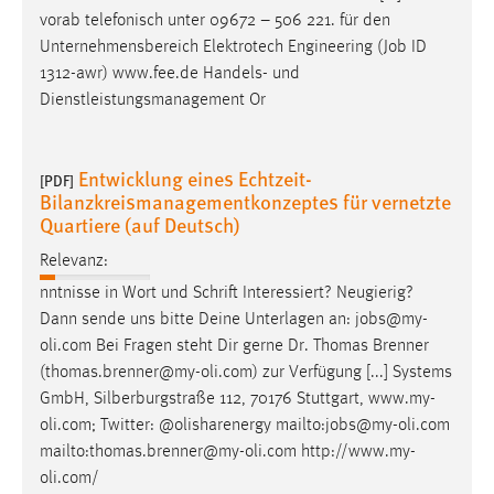
vorab telefonisch unter 09672 – 506 221. für den
Unternehmensbereich Elektrotech Engineering (
Job
ID
1312-awr) www.fee.de Handels- und
Dienstleistungsmanagement Or
Entwicklung eines Echtzeit-
[PDF]
Bilanzkreismanagementkonzeptes für vernetzte
Quartiere (auf Deutsch)
Relevanz:
nntnisse in Wort und Schrift Interessiert? Neugierig?
Dann sende uns bitte Deine Unterlagen an:
jobs
@my-
oli.com Bei Fragen steht Dir gerne Dr. Thomas Brenner
(thomas.brenner@my-oli.com) zur Verfügung [...] Systems
GmbH, Silberburgstraße 112, 70176 Stuttgart, www.my-
oli.com; Twitter: @olisharenergy mailto:
jobs
@my-oli.com
mailto:thomas.brenner@my-oli.com http://www.my-
oli.com/