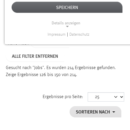
SPEICHERN
Alter
Details anzeigen
SUCHEN
Impressum
|
Datenschutz
NOTWENDIGE COOKIES
TYP: DATEIEN
Aktive Filter:
Notwendige Cookies ermöglichen grundlegende
ALLE FILTER ENTFERNEN
Funktionen und sind für die einwandfreie Funktion der
Website erforderlich.
Gesucht nach "Jobs".
Es wurden 214 Ergebnisse gefunden.
Zeige Ergebnisse 126 bis 150 von 214.
Einverständnis
Name:
cookie_consent
Ergebnisse pro Seite:
Zweck:
SORTIEREN NACH
Dieser Cookie speichert die ausgewählten Einverständnis-
Optionen des Benutzers
Cookie Laufzeit: