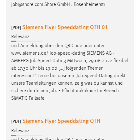
job
@shore.com Shore GmbH . Rosenheimerstr
Siemens Flyer Speeddating OTH 01
[PDF]
Relevanz:
und Anmeldung über den QR-Code oder unter
www.siemens.de/
job
-speed-dating SIEMENS AG -
AMBERG
Job
-Speed-Dating Mittwoch, 29.06.2022 flexibel
ab 17:30 Uhr bis 19:00 [...] folgenden Themen
interessant? Lerne bei unserem
Job
-Speed-Dating direkt
unsere Teamleitungen kennen, zeig was du kannst und
sichere dir deinen
Job
. • Pflichtpraktikum: Im Bereich
SIMATIC Failsafe
Siemens Flyer Speeddating OTH
[PDF]
Relevanz:
und Anmeldung über den QR-Code oder unter