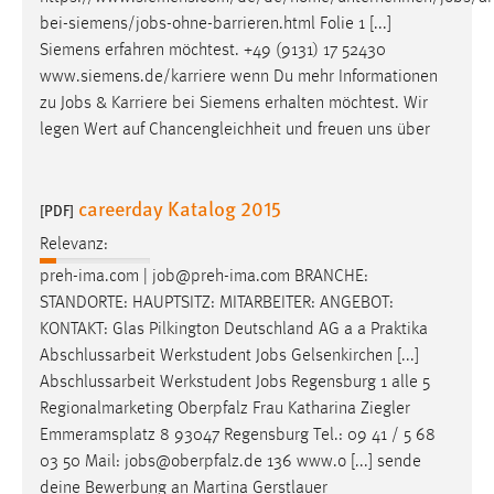
bei-siemens/
jobs
-ohne-barrieren.html Folie 1 [...]
Siemens erfahren möchtest. +49 (9131) 17 52430
www.siemens.de/karriere wenn Du mehr Informationen
zu
Jobs
& Karriere bei Siemens erhalten möchtest. Wir
legen Wert auf Chancengleichheit und freuen uns über
careerday Katalog 2015
[PDF]
Relevanz:
preh-ima.com |
job
@preh-ima.com BRANCHE:
STANDORTE: HAUPTSITZ: MITARBEITER: ANGEBOT:
KONTAKT: Glas Pilkington Deutschland AG a a Praktika
Abschlussarbeit Werkstudent
Jobs
Gelsenkirchen [...]
Abschlussarbeit Werkstudent
Jobs
Regensburg 1 alle 5
Regionalmarketing Oberpfalz Frau Katharina Ziegler
Emmeramsplatz 8 93047 Regensburg Tel.: 09 41 / 5 68
03 50 Mail:
jobs
@oberpfalz.de 136 www.o [...] sende
deine Bewerbung an Martina Gerstlauer