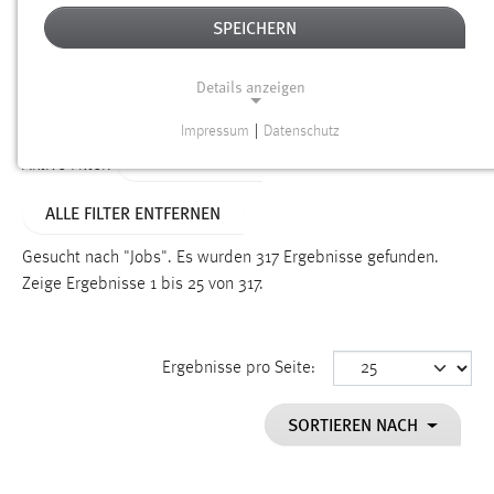
SPEICHERN
Alter
Details anzeigen
SUCHEN
Impressum
|
Datenschutz
NOTWENDIGE COOKIES
TYP: DATEIEN
Aktive Filter:
Notwendige Cookies ermöglichen grundlegende
ALLE FILTER ENTFERNEN
Funktionen und sind für die einwandfreie Funktion der
Website erforderlich.
Gesucht nach "Jobs".
Es wurden 317 Ergebnisse gefunden.
Zeige Ergebnisse 1 bis 25 von 317.
Einverständnis
Name:
cookie_consent
Ergebnisse pro Seite:
Zweck:
SORTIEREN NACH
Dieser Cookie speichert die ausgewählten Einverständnis-
Optionen des Benutzers
Cookie Laufzeit: