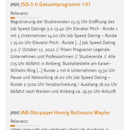
JSD-3-0 Gesamtprogramm 1 01
[PDF]
Relevanz:
Registrierung der Studierenden 13.15 Uhr Eröffnung des
Job
Speed Datings 3.0 13.40 Uhr Elevator Pitch - Runde 1
mit 5 Unternehmen 14.00 Uhr
Job
Speed Dating – Runde
1 15.00 Uhr Elevator Pitch - Runde [...]
Job
Speed Dating
3.0 // October 12, 2022 // Pilsen Programm Legende:
Unternehmen und ProfessorInnen // Studierende // Alle
7.15 Uhr Abfahrt in Amberg, Bushaltestelle am Kaiser-
Wilhelm-Ring [...] Runde 2 mit 6 Unternehmen 15.30 Uhr
Pause und Networking 16.00 Uhr
Job
Speed Dating –
Runde 2 17.00 Uhr Verabschiedung / Ausklang 18.00 Uhr
Abfahrt nach Weiden und Amberg ca. 19.30 Uhr Ankunft
IAB-Discpaper Hornig Rottmann Wapler
[PDF]
Relevanz:
latter case with only relatively short
job
durations is