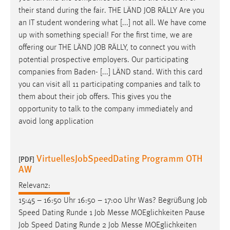
30 Tage
their stand during the fair. THE LÄND
JOB
RÄLLY Are you
an IT student wondering what [...] not all. We have come
Chat
up with something special! For the first time, we are
offering our THE LÄND
JOB
RÄLLY, to connect you with
Name:
potential prospective employers. Our participating
MibewSessionID, MIBEW_UserID, mibew_locale, mibew-
companies from Baden- [...] LÄND stand. With this card
chat-frame-style-5e9dbeb1811c0446
you can visit all 11 participating companies and talk to
Zweck:
them about their
job
offers. This gives you the
Wird benötigt um die Chatfunktion nutzen zu können.
opportunity to talk to the company immediately and
avoid long application
Cookie Laufzeit:
MibewSessionID, mibew-chat-frame-style-
5e9dbeb1811c0446 = Sitzungslaufzeit, mibew_locale = 3
VirtuellesJobSpeedDating Programm OTH
Jahre, MIBEW_UserID = 1 Jahr
[PDF]
AW
Relevanz:
Login
15:45 – 16:50 Uhr 16:50 – 17:00 Uhr Was? Begrüßung
Job
Name:
Speed Dating Runde 1
Job
Messe MOEglichkeiten Pause
fe_user, be_user, be_lastLoginProvider
Job
Speed Dating Runde 2
Job
Messe MOEglichkeiten