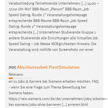
Verabschiedung Teilnehmende Unternehmen: [...] 14:00 –
Zweck:
17:00 Uhr Wo? BBB-Raum „Plenum“ BBB-Raum „
Job
Dieser Cookie ist notwendig um sich an der Website
einloggen zu können.
Speed Dating: Runde 1“ Veranstaltungshomepage
entsprechende BBB-Räume BBB-Raum „
Job
Speed
Cookie Laufzeit:
Dating: Runde 2“ Veranstaltungshomepage
24 Stunden
entsprechende [...] Unternehmen Studierende Gruppe 1
andere Studierende alle Einrichtungen alle Virtuelles
Job
Speed Dating –
Job
Messe MOEglichkeiten Hinweis: Die
STATISTIK
Veranstaltung wird mithilfe von Screenshots von einer
Statistik Cookies erfassen Informationen anonym.
Diese Informationen helfen uns zu verstehen, wie
Abschlussarbeit PlantSimulation
[PDF]
unsere Besucher unsere Website nutzen.
Relevanz:
Matomo
en zu
Jobs
& Karriere bei Siemens erhalten möchten. FAQ
- wenn Sie eine Frage zum Thema Bewerbung bei
Name:
Siemens haben.
_pk_ref, _pk_cvar, _pk_id, _pk_ses
https://new.siemens.com/de/de/unternehmen/
jobs
/arbeiten-
Zweck:
bei-siemens/
jobs
-ohne-barrieren [...] arrieren.html
Zugriffsstatistik