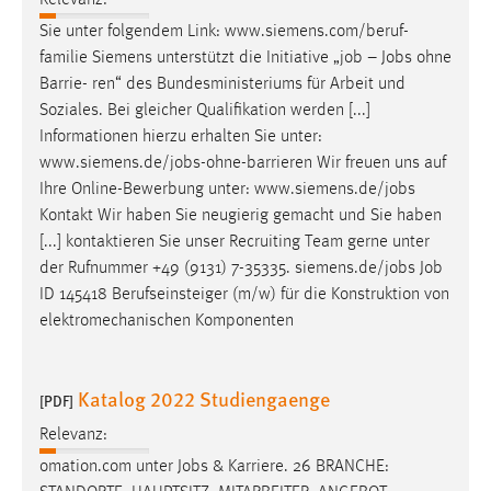
Relevanz:
Sie unter folgendem Link: www.siemens.com/beruf-
familie Siemens unterstützt die Initiative „
job
–
Jobs
ohne
Barrie- ren“ des Bundesministeriums für Arbeit und
Soziales. Bei gleicher Qualifikation werden [...]
Informationen hierzu erhalten Sie unter:
www.siemens.de/
jobs
-ohne-barrieren Wir freuen uns auf
Ihre Online-Bewerbung unter: www.siemens.de/
jobs
Kontakt Wir haben Sie neugierig gemacht und Sie haben
[...] kontaktieren Sie unser Recruiting Team gerne unter
der Rufnummer +49 (9131) 7-35335. siemens.de/
jobs
Job
ID 145418 Berufseinsteiger (m/w) für die Konstruktion von
elektromechanischen Komponenten
Katalog 2022 Studiengaenge
[PDF]
Relevanz:
omation.com unter
Jobs
& Karriere. 26 BRANCHE: