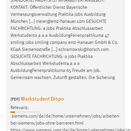
STANDORTE: HAUPTSITZ: MITARBEITER: ANGEBOT:
KONTAKT: Öffentlicher Dienst Bayerische
Vermessungsverwaltung Praktika
Jobs
Ausbildung
München [...] meier@emz-hanauer.com GESUCHTE
FACHRICHTUNG: a
Jobs
Praktika Abschlussarbeit
Werkstudenta a a a AusbildungFerienpraktikuma 47
smiling
jobs
smiling company emz-Hanauer GmbH & Co.
KGaA Siemensstraße [...] schramowski@horsch.com
GESUCHTE FACHRICHTUNG: a
Jobs
Praktika
Abschlussarbeit Werkstudenta a a a
AusbildungFerienpraktikuma 65 Freude am
Job
.
Gemeinsam wachsen. Zukunft gestalten. Die Sicherung
Werkstudent Dispo
[PDF]
Relevanz:
.siemens.com/de/de/home/unternehmen/
jobs
/arbeiten-
bei-siemens/
jobs
-ohne-barrieren.html
https://www.siemens.com/de/de/home/unternehmen/
jobs
/ar