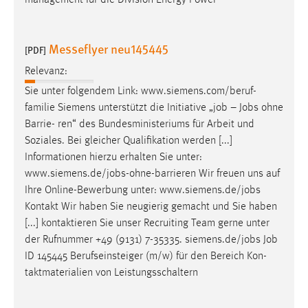
management für die Division Energy Power
Messeflyer neu145445
[PDF]
Relevanz:
Sie unter folgendem Link: www.siemens.com/beruf-
familie Siemens unterstützt die Initiative „
job
–
Jobs
ohne
Barrie- ren“ des Bundesministeriums für Arbeit und
Soziales. Bei gleicher Qualifikation werden [...]
Informationen hierzu erhalten Sie unter:
www.siemens.de/
jobs
-ohne-barrieren Wir freuen uns auf
Ihre Online-Bewerbung unter: www.siemens.de/
jobs
Kontakt Wir haben Sie neugierig gemacht und Sie haben
[...] kontaktieren Sie unser Recruiting Team gerne unter
der Rufnummer +49 (9131) 7-35335. siemens.de/
jobs
Job
ID 145445 Berufseinsteiger (m/w) für den Bereich Kon-
taktmaterialien von Leistungsschaltern