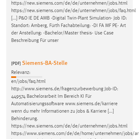
https://new.siemens.com/de/de/unternehmen/
jobs
.html
Cookie Laufzeit:
https://new.siemens.com/de/de/unternehmen/
jobs
/faq.html
Max. 13 Monate
[...] P&O IE DE AMB -Digital Twin-Plant Simulation-
Job
ID:
Standort: Amberg, Fürth Fachabteilung: -DI FA MF PE- Art
der Anstellung: -Bachelor/Master thesis- Use Case
Beschreibung Für unser
MARKETING
Marketing Cookies werden von Drittanbietern
verwendet, um personalisierte Werbung anzuzeigen.
Siemens-BA-Stelle
[PDF]
Sie tun dies, indem sie Besucher über Websites
Relevanz:
hinweg verfolgen.
en/
jobs
/faq.html
Google Ads
http://www.siemens.de/fragenzurbewerbung
Job
-ID:
449574 Bachelorarbeit Im Bereich KI Für
Name:
Automatisierungssoftware www.siemens.de/karriere
_gcl_au
wenn du mehr Informationen zu
Jobs
& Karriere [...]
Behinderung.
Anbieter:
https://new.siemens.com/de/de/unternehmen/
jobs
.html
Google Ireland Limited
https://www.siemens.com/de/de/home/unternehmen/
jobs
/ar
Zweck: