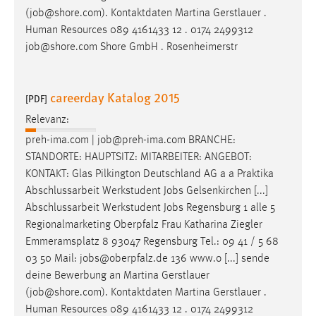
(
job
@shore.com). Kontaktdaten Martina Gerstlauer .
Human Resources 089 4161433 12 . 0174 2499312
job
@shore.com Shore GmbH . Rosenheimerstr
careerday Katalog 2015
[PDF]
Relevanz:
preh-ima.com |
job
@preh-ima.com BRANCHE:
STANDORTE: HAUPTSITZ: MITARBEITER: ANGEBOT:
KONTAKT: Glas Pilkington Deutschland AG a a Praktika
Abschlussarbeit Werkstudent
Jobs
Gelsenkirchen [...]
Abschlussarbeit Werkstudent
Jobs
Regensburg 1 alle 5
Regionalmarketing Oberpfalz Frau Katharina Ziegler
Emmeramsplatz 8 93047 Regensburg Tel.: 09 41 / 5 68
03 50 Mail:
jobs
@oberpfalz.de 136 www.o [...] sende
deine Bewerbung an Martina Gerstlauer
(
job
@shore.com). Kontaktdaten Martina Gerstlauer .
Human Resources 089 4161433 12 . 0174 2499312