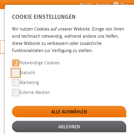
Zum Hauptinhalt springen
MyOTH
Kontakt
DE
COOKIE EINSTELLUNGEN
SUCHE
Wir nutzen Cookies auf unserer Website. Einige von ihnen
sind technisch notwendig, während andere uns helfen,
diese Website zu verbessern oder zusätzliche
JETZT BEWERBEN
Funktionalitäten zur Verfügung zu stellen.
Notwendige Cookies
SUCHE
Statistik
Marketing
FILTER
Externe Medien
Typ
ALLE AUSWÄHLEN
Erstellungsdatum
ABLEHNEN