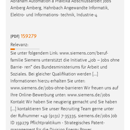
Abraham Automation a Praktika Abschlussarbeit
Jobs
EXTERNE MEDIEN
Amberg Amberg, Hahnbach Angewandte Informatik,
Um Inhalte von Videoplattformen und Social Media
Elektro- und Informations- technik, Industrie-4
Plattformen anzeigen zu können, werden von diesen
externen Medien Cookies gesetzt.
159279
[PDF]
YouTube
Relevanz:
Sie unter folgendem Link: www.siemens.com/beruf-
Vimeo
familie Siemens unterstützt die Initiative „
job
–
Jobs
ohne
Barrie- ren“ des Bundesministeriums für Arbeit und
Soziales. Bei gleicher Qualifikation werden [...]
Informationen hierzu erhalten Sie unter:
www.siemens.de/
jobs
-ohne-barrieren Wir freuen uns auf
Ihre Online-Bewerbung unter: www.siemens.de/
jobs
Kontakt Wir haben Sie neugierig gemacht und Sie haben
[...] kontaktieren Sie unser Recruiting Team gerne unter
der Rufnummer +49 (9131) 7-35335. siemens.de/
jobs
Job
ID 159279 Pflichtpraktikum - Strategisches Patent-