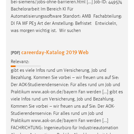
bei-siemens/
jobs
-ohne-barrieren.html [...]
Job
-ID: 449574
Conversion-Tracking
Bachelorarbeit Im Bereich KI Für
Automatisierungssoftware Standort: AMB Fachabteilung:
Cookie Laufzeit:
DI FA MF PE3 Art der Anstellung: Befristet Entwickeln,
3 Monate
was morgen wichtig ist. Wir suchen
Facebook Pixel
careerday-Katalog 2019 Web
[PDF]
Name:
_fbp
Relevanz:
gibt es viele Infos rund um Versicherung,
Job
und
Anbieter:
Facebook
Bezahlung. Kommen Sie vorbei – wir freuen uns auf Sie:
Der AOK-Studierendenservice: Für alles rund um
Job
und
Zweck:
Praktikum www.aok-on.de/bayern Fan werden [...] gibt es
Conversion-Tracking
viele Infos rund um Versicherung,
Job
und Bezahlung.
Cookie Laufzeit:
Kommen Sie vorbei – wir freuen uns auf Sie: Der AOK-
3 Monate
Studierendenservice: Für alles rund um
Job
und
Praktikum www.aok-on.de/bayern Fan werden [...]
FACHRICHTUNG: Ingenieurbüro für Industrieautomation