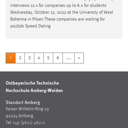
interviews 12 x for companies up to 6 x for students
Wednesday, October 12, 2022 at the University of West
Bohemia in Pilsen These companies are waiting for
you!
Job
Speed Dating
1
2
3
4
5
6
....
»
Ostbayerische Technische
Hochschule Amberg-Weiden
Standort Amberg
Kaiser-Wilhelm-Ring 23
92224 Amberg
Tel
+49 (9621) 482-0