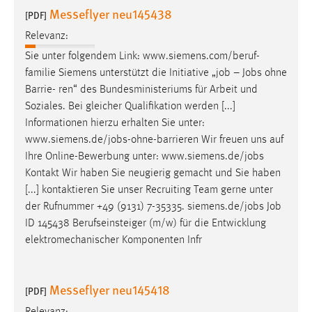
Messeflyer neu145438
[PDF]
Relevanz:
Sie unter folgendem Link: www.siemens.com/beruf-
familie Siemens unterstützt die Initiative „
job
–
Jobs
ohne
Barrie- ren“ des Bundesministeriums für Arbeit und
Soziales. Bei gleicher Qualifikation werden [...]
Informationen hierzu erhalten Sie unter:
www.siemens.de/
jobs
-ohne-barrieren Wir freuen uns auf
Ihre Online-Bewerbung unter: www.siemens.de/
jobs
Kontakt Wir haben Sie neugierig gemacht und Sie haben
[...] kontaktieren Sie unser Recruiting Team gerne unter
der Rufnummer +49 (9131) 7-35335. siemens.de/
jobs
Job
ID 145438 Berufseinsteiger (m/w) für die Entwicklung
elektromechanischer Komponenten Infr
Messeflyer neu145418
[PDF]