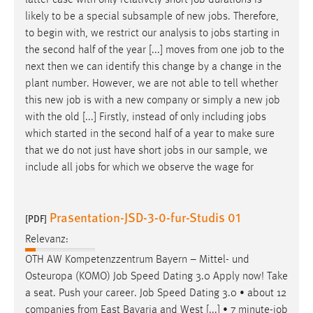
likely to be a special subsample of new
jobs
. Therefore,
to begin with, we restrict our analysis to
jobs
starting in
the second half of the year [...] moves from one
job
to the
next then we can identify this change by a change in the
plant number. However, we are not able to tell whether
this new
job
is with a new company or simply a new
job
with the old [...] Firstly, instead of only including
jobs
which started in the second half of a year to make sure
that we do not just have short
jobs
in our sample, we
include all
jobs
for which we observe the wage for
Prasentation-JSD-3-0-fur-Studis 01
[PDF]
Relevanz:
OTH AW Kompetenzzentrum Bayern – Mittel- und
Osteuropa (KOMO)
Job
Speed Dating 3.0 Apply now! Take
a seat. Push your career.
Job
Speed Dating 3.0 • about 12
companies from East Bavaria and West [...] • 7 minute-
job