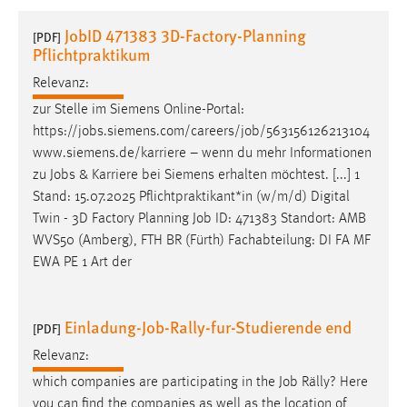
1 Jahr
JobID 471383 3D-Factory-Planning
[PDF]
Pflichtpraktikum
Performance
Relevanz:
Name:
zur Stelle im Siemens Online-Portal:
staticfilecache
https://
jobs
.siemens.com/careers/
job
/563156126213104
www.siemens.de/karriere – wenn du mehr Informationen
Zweck:
zu
Jobs
& Karriere bei Siemens erhalten möchtest. [...] 1
Für performante Seitenauslieferung wird in diesem Cookie
Stand: 15.07.2025 Pflichtpraktikant*in (w/m/d) Digital
gespeichert, ob man eingeloggt ist.
Twin - 3D Factory Planning
Job
ID: 471383 Standort: AMB
WVS50 (Amberg), FTH BR (Fürth) Fachabteilung: DI FA MF
Sprachpräferenz
EWA PE 1 Art der
Name:
site-language-preference
Einladung-Job-Rally-fur-Studierende end
[PDF]
Zweck:
Relevanz:
Das Cookie speichert die gewählte Sprache der Website.
which companies are participating in the
Job
Rälly? Here
Cookie Laufzeit:
you can find the companies as well as the location of