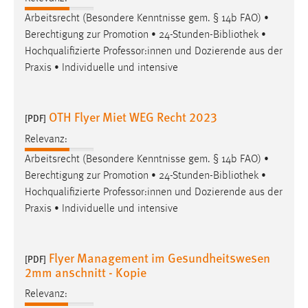
Arbeitsrecht (Besondere Kenntnisse gem. § 14b FAO) •
Cookie Laufzeit:
Berechtigung zur Promotion • 24-Stunden-
Bibliothek
•
Max. 13 Monate
Hochqualifizierte Professor:innen und Dozierende aus der
Praxis • Individuelle und intensive
MARKETING
OTH Flyer Miet WEG Recht 2023
Marketing Cookies werden von Drittanbietern
[PDF]
verwendet, um personalisierte Werbung anzuzeigen.
Relevanz:
Sie tun dies, indem sie Besucher über Websites
Arbeitsrecht (Besondere Kenntnisse gem. § 14b FAO) •
hinweg verfolgen.
Berechtigung zur Promotion • 24-Stunden-
Bibliothek
•
Hochqualifizierte Professor:innen und Dozierende aus der
Google Ads
Praxis • Individuelle und intensive
Name:
_gcl_au
Flyer Management im Gesundheitswesen
[PDF]
Anbieter:
2mm anschnitt - Kopie
Google Ireland Limited
Relevanz:
Zweck: