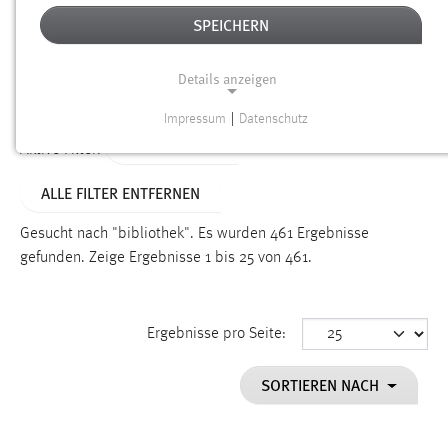
SPEICHERN
Alter
Details anzeigen
SUCHEN
Impressum
|
Datenschutz
NOTWENDIGE COOKIES
TYP: DATEIEN
Aktive Filter:
Notwendige Cookies ermöglichen grundlegende
ALLE FILTER ENTFERNEN
Funktionen und sind für die einwandfreie Funktion der
Website erforderlich.
Gesucht nach "bibliothek".
Es wurden 461 Ergebnisse
gefunden.
Zeige Ergebnisse 1 bis 25 von 461.
Einverständnis
Name:
cookie_consent
Ergebnisse pro Seite:
Zweck:
SORTIEREN NACH
Dieser Cookie speichert die ausgewählten Einverständnis-
Optionen des Benutzers
Cookie Laufzeit: