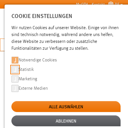
Zum Hauptinhalt springen
MyOTH
Kontakt
DE
COOKIE EINSTELLUNGEN
SUCHE
Wir nutzen Cookies auf unserer Website. Einige von ihnen
sind technisch notwendig, während andere uns helfen,
diese Website zu verbessern oder zusätzliche
JETZT BEWERBEN
Funktionalitäten zur Verfügung zu stellen.
Notwendige Cookies
SUCHE
Statistik
Marketing
FILTER
Externe Medien
Typ
ALLE AUSWÄHLEN
Erstellungsdatum
ABLEHNEN