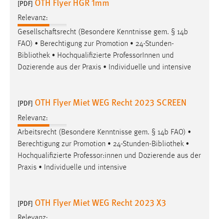
OTH Flyer HGR 1mm
[PDF]
Zweck:
Relevanz:
Dieser Cookie ist notwendig um sich an der Website
einloggen zu können.
Gesellschaftsrecht (Besondere Kenntnisse gem. § 14b
FAO) • Berechtigung zur Promotion • 24-Stunden-
Cookie Laufzeit:
Bibliothek
• Hochqualifizierte ProfessorInnen und
24 Stunden
Dozierende aus der Praxis • Individuelle und intensive
STATISTIK
OTH Flyer Miet WEG Recht 2023 SCREEN
[PDF]
Statistik Cookies erfassen Informationen anonym.
Relevanz:
Diese Informationen helfen uns zu verstehen, wie
Arbeitsrecht (Besondere Kenntnisse gem. § 14b FAO) •
unsere Besucher unsere Website nutzen.
Berechtigung zur Promotion • 24-Stunden-
Bibliothek
•
Hochqualifizierte Professor:innen und Dozierende aus der
Matomo
Praxis • Individuelle und intensive
Name:
_pk_ref, _pk_cvar, _pk_id, _pk_ses
OTH Flyer Miet WEG Recht 2023 X3
[PDF]
Zweck:
Relevanz:
Zugriffsstatistik