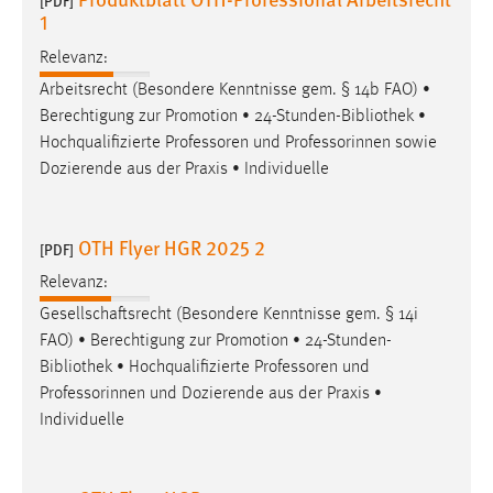
[PDF]
30 Tage
1
Relevanz:
Chat
Arbeitsrecht (Besondere Kenntnisse gem. § 14b FAO) •
Name:
Berechtigung zur Promotion • 24-Stunden-
Bibliothek
•
MibewSessionID, MIBEW_UserID, mibew_locale, mibew-
Hochqualifizierte Professoren und Professorinnen sowie
chat-frame-style-5e9dbeb1811c0446
Dozierende aus der Praxis • Individuelle
Zweck:
Wird benötigt um die Chatfunktion nutzen zu können.
OTH Flyer HGR 2025 2
[PDF]
Cookie Laufzeit:
Relevanz:
MibewSessionID, mibew-chat-frame-style-
Gesellschaftsrecht (Besondere Kenntnisse gem. § 14i
5e9dbeb1811c0446 = Sitzungslaufzeit, mibew_locale = 3
Jahre, MIBEW_UserID = 1 Jahr
FAO) • Berechtigung zur Promotion • 24-Stunden-
Bibliothek
• Hochqualifizierte Professoren und
Professorinnen und Dozierende aus der Praxis •
Login
Individuelle
Name:
fe_user, be_user, be_lastLoginProvider