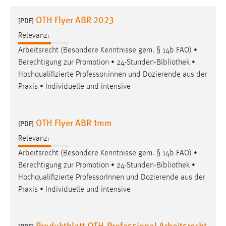
1 Jahr
OTH Flyer ABR 2023
[PDF]
Relevanz:
Performance
Arbeitsrecht (Besondere Kenntnisse gem. § 14b FAO) •
Name:
Berechtigung zur Promotion • 24-Stunden-
Bibliothek
•
staticfilecache
Hochqualifizierte Professor:innen und Dozierende aus der
Praxis • Individuelle und intensive
Zweck:
Für performante Seitenauslieferung wird in diesem Cookie
gespeichert, ob man eingeloggt ist.
OTH Flyer ABR 1mm
[PDF]
Sprachpräferenz
Relevanz:
Arbeitsrecht (Besondere Kenntnisse gem. § 14b FAO) •
Name:
Berechtigung zur Promotion • 24-Stunden-
Bibliothek
•
site-language-preference
Hochqualifizierte ProfessorInnen und Dozierende aus der
Zweck:
Praxis • Individuelle und intensive
Das Cookie speichert die gewählte Sprache der Website.
Cookie Laufzeit:
Produktblatt OTH-Professional Arbeitsrecht