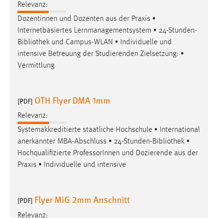
EXTERNE MEDIEN
Relevanz:
Dozentinnen und Dozenten aus der Praxis •
Um Inhalte von Videoplattformen und Social Media
Internetbasiertes Lernmanagementsystem • 24-Stunden-
Plattformen anzeigen zu können, werden von diesen
Bibliothek
und Campus-WLAN • Individuelle und
externen Medien Cookies gesetzt.
intensive Betreuung der Studierenden Zielsetzung: •
YouTube
Vermittlung
Vimeo
OTH Flyer DMA 1mm
[PDF]
Relevanz:
Systemakkreditierte staatliche Hochschule • International
anerkannter MBA-Abschluss • 24-Stunden-
Bibliothek
•
Hochqualifizierte ProfessorInnen und Dozierende aus der
Praxis • Individuelle und intensive
Flyer MiG 2mm Anschnitt
[PDF]
Relevanz: