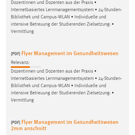
Dozentinnen und Dozenten aus der Praxis •
Conversion-Tracking
Internetbasiertes Lernmanagementsystem • 24-Stunden-
Cookie Laufzeit:
Bibliothek
und Campus-WLAN • Individuelle und
3 Monate
intensive Betreuung der Studierenden Zielsetzung: •
Vermittlung
Facebook Pixel
Flyer Management im Gesundheitswesen
[PDF]
Name:
_fbp
Relevanz:
Anbieter:
Dozentinnen und Dozenten aus der Praxis •
Facebook
Internetbasiertes Lernmanagementsystem • 24-Stunden-
Bibliothek
und Campus-WLAN • Individuelle und
Zweck:
intensive Betreuung der Studierenden Zielsetzung: •
Conversion-Tracking
Vermittlung
Cookie Laufzeit:
3 Monate
Flyer Management im Gesundheitswesen
[PDF]
2mm anschnitt