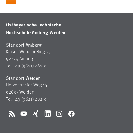
EXTERNE MEDIEN
Um Inhalte von Videoplattformen und Social Media
Plattformen anzeigen zu können, werden von diesen
Ostbayerische Technische
externen Medien Cookies gesetzt.
Hochschule Amberg-Weiden
YouTube
Standort Amberg
Kaiser-Wilhelm-Ring 23
Vimeo
92224 Amberg
Tel
+49 (9621) 482-0
Standort Weiden
Hetzenrichter Weg 15
92637 Weiden
Tel
+49 (9621) 482-0
RSS
YouTube
Xing
LinkedIn
Instagram
Facebook