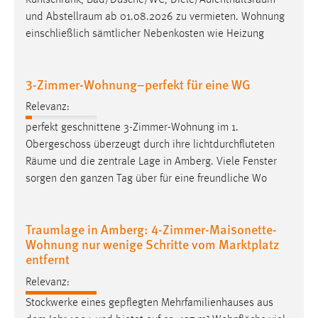
Kühlschrank, Bad/Dusche/WC,
Diele/Aufenthaltsraum
Zweck:
und
Abstellraum
ab 01.08.2026 zu vermieten. Wohnung
Dieser Cookie ist notwendig um sich an der Website
einschließlich sämtlicher Nebenkosten wie Heizung
einloggen zu können.
Cookie Laufzeit:
3-Zimmer-Wohnung–perfekt für eine WG
24 Stunden
Relevanz:
perfekt geschnittene 3-Zimmer-Wohnung im 1.
STATISTIK
Obergeschoss überzeugt durch ihre lichtdurchfluteten
Räume
und die zentrale Lage in Amberg. Viele Fenster
Statistik Cookies erfassen Informationen anonym.
sorgen den ganzen Tag über für eine freundliche Wo
Diese Informationen helfen uns zu verstehen, wie
unsere Besucher unsere Website nutzen.
Traumlage in Amberg: 4-Zimmer-Maisonette-
Matomo
Wohnung nur wenige Schritte vom Marktplatz
entfernt
Name:
_pk_ref, _pk_cvar, _pk_id, _pk_ses
Relevanz:
Zweck:
Stockwerke eines gepflegten Mehrfamilienhauses aus
Zugriffsstatistik