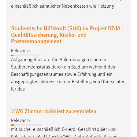
30 Tage
einschließlich sämtlicher Nebenkosten wie Heizung
Chat
Studentische Hilfskraft (SHK) im Projekt DZdA -
Name:
Qualitätssicherung, Risiko- und
MibewSessionID, MIBEW_UserID, mibew_locale, mibew-
Prozessmanagement
chat-frame-style-5e9dbeb1811c0446
Relevanz:
Zweck:
Aufgabengebiet ab. Die Anforderungen sind ein
Wird benötigt um die Chatfunktion nutzen zu können.
Studierendenstatus durch ein Studium während des
Cookie Laufzeit:
Beschäftigungszeitraumes
sowie Erfahrung und ein
MibewSessionID, mibew-chat-frame-style-
ausgeprägtes Interesse in der Erstellung von Übersichten
5e9dbeb1811c0446 = Sitzungslaufzeit, mibew_locale = 3
für das
Jahre, MIBEW_UserID = 1 Jahr
2 WG Zimmer möbliert zu vermieten
Login
Relevanz:
Name:
mit Küche, einschließlich E-Herd, Geschirrspüler und
fe_user, be_user, be_lastLoginProvider