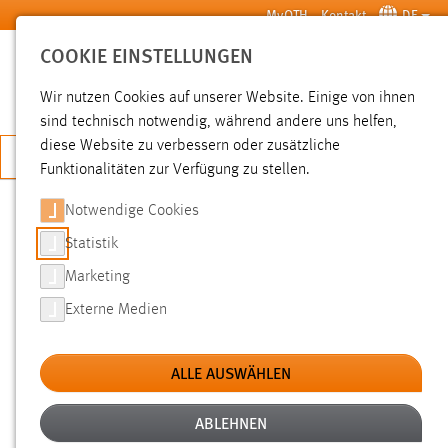
Zum Hauptinhalt springen
MyOTH
Kontakt
DE
COOKIE EINSTELLUNGEN
SUCHE
Wir nutzen Cookies auf unserer Website. Einige von ihnen
sind technisch notwendig, während andere uns helfen,
diese Website zu verbessern oder zusätzliche
JETZT BEWERBEN
Funktionalitäten zur Verfügung zu stellen.
Notwendige Cookies
SUCHE
Statistik
Marketing
FILTER
Externe Medien
Typ
ALLE AUSWÄHLEN
Erstellungsdatum
ABLEHNEN