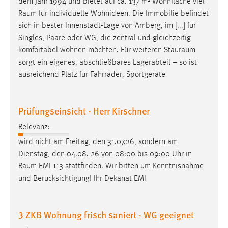
dem Jahr 1994 und bietet auf ca. 137 m² Wohnfläche viel
Raum
für individuelle Wohnideen. Die Immobilie befindet
Cookie Laufzeit:
sich in bester Innenstadt-Lage von Amberg, im [...] für
Max. 13 Monate
Singles, Paare oder WG, die zentral und gleichzeitig
komfortabel wohnen möchten. Für weiteren
Stauraum
sorgt ein eigenes, abschließbares Lagerabteil – so ist
MARKETING
ausreichend Platz für Fahrräder, Sportgeräte
Marketing Cookies werden von Drittanbietern
verwendet, um personalisierte Werbung anzuzeigen.
Prüfungseinsicht - Herr Kirschner
Sie tun dies, indem sie Besucher über Websites
hinweg verfolgen.
Relevanz:
wird nicht am Freitag, den 31.07.26, sondern am
Google Ads
Dienstag, den 04.08. 26 von 08:00 bis 09:00 Uhr in
Raum
EMI 113 stattfinden. Wir bitten um Kenntnisnahme
Name:
_gcl_au
und Berücksichtigung! Ihr Dekanat EMI
Anbieter:
Google Ireland Limited
3 ZKB Wohnung frisch saniert - WG geeignet
Zweck: