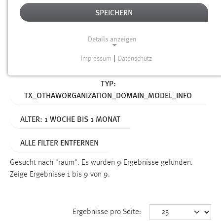
SPEICHERN
Alter
Details anzeigen
SUCHEN
Impressum
|
Datenschutz
NOTWENDIGE COOKIES
Aktive Filter:
TYP:
Notwendige Cookies ermöglichen grundlegende
TX_OTHAWORGANIZATION_DOMAIN_MODEL_INFO
Funktionen und sind für die einwandfreie Funktion der
Website erforderlich.
ALTER: 1 WOCHE BIS 1 MONAT
Einverständnis
ALLE FILTER ENTFERNEN
Name:
cookie_consent
Gesucht nach "raum".
Es wurden 9 Ergebnisse gefunden.
Zeige Ergebnisse 1 bis 9 von 9.
Zweck:
Dieser Cookie speichert die ausgewählten Einverständnis-
Optionen des Benutzers
Ergebnisse pro Seite:
Cookie Laufzeit: