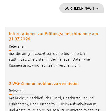
1 Jahr
SORTIEREN NACH
Performance
Name:
Informationen zur Prüfungseinsichtnahme am
staticfilecache
31.07.2026
Zweck:
Relevanz:
Für performante Seitenauslieferung wird in diesem Cookie
me, die am 31.07.2026 von 09:00 bis 12:00 Uhr
gespeichert, ob man eingeloggt ist.
stattfindet. Eine Liste mit den genauen Daten, wie
Räumen
usw., wird rechtzeitig veröffentlicht.
Sprachpräferenz
Name:
2 WG-Zimmer möbliert zu vermieten
site-language-preference
Relevanz:
Zweck:
Das Cookie speichert die gewählte Sprache der Website.
mit Küche, einschließlich E-Herd, Geschirrspüler und
Kühlschrank, Bad/Dusche/WC,
Diele/Aufenthaltsraum
Cookie Laufzeit:
und
Abstellraum
ab 01.08.2026 zu vermieten. Wohnung