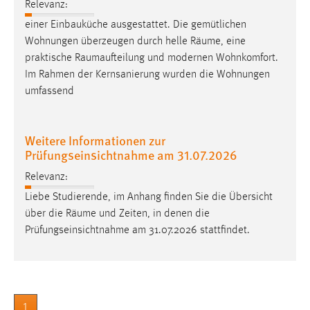
Relevanz:
Conversion-Tracking
einer Einbauküche ausgestattet. Die gemütlichen
Cookie Laufzeit:
Wohnungen überzeugen durch helle
Räume
, eine
3 Monate
praktische
Raumaufteilung
und modernen Wohnkomfort.
Im Rahmen der Kernsanierung wurden die Wohnungen
umfassend
Facebook Pixel
Name:
Weitere Informationen zur
_fbp
Prüfungseinsichtnahme am 31.07.2026
Anbieter:
Relevanz:
Facebook
Liebe Studierende, im Anhang finden Sie die Übersicht
Zweck:
über die
Räume
und Zeiten, in denen die
Conversion-Tracking
Prüfungseinsichtnahme am 31.07.2026 stattfindet.
Cookie Laufzeit:
3 Monate
1