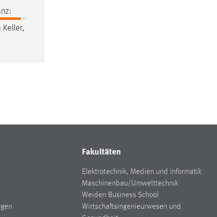
nz:
 Keller,
Fakultäten
Elektrotechnik, Medien und Informatik
Maschinenbau/Umwelttechnik
Weiden Business School
ngen
Wirtschaftsingenieurwesen und