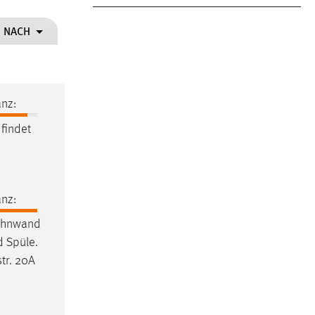
N NACH
nz:
 findet
nz:
Wohnwand
d Spüle.
tr. 20A