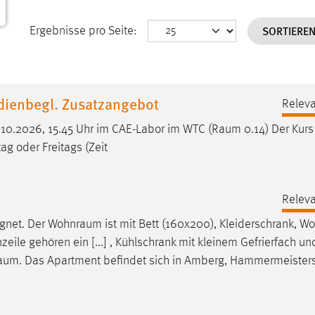
SORTIERE
Ergebnisse pro Seite:
dienbegl. Zusatzangebot
Releva
8.10.2026, 15.45 Uhr im CAE-Labor im WTC (
Raum
0.14) Der Kurs
g oder Freitags (Zeit
Releva
ignet. Der
Wohnraum
ist mit Bett (160x200), Kleiderschrank, 
zeile gehören ein [...] , Kühlschrank mit kleinem Gefrierfach un
raum
. Das Apartment befindet sich in Amberg, Hammermeisters