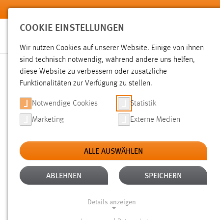
Zum Hauptinhalt springen
COOKIE EINSTELLUNGEN
Wir nutzen Cookies auf unserer Website. Einige von ihnen
sind technisch notwendig, während andere uns helfen,
diese Website zu verbessern oder zusätzliche
SUCHE
Funktionalitäten zur Verfügung zu stellen.
Notwendige Cookies
Statistik
Marketing
Externe Medien
ALLE AUSWÄHLEN
TYP: TX_OTHAWORGANIZATION_DOMAIN_MOD
Aktive Filter:
ABLEHNEN
SPEICHERN
ALLE FILTER ENTFERNEN
Details anzeigen
Gesucht nach "raum".
Es wurden 3 Ergebnisse gefunden.
Ze