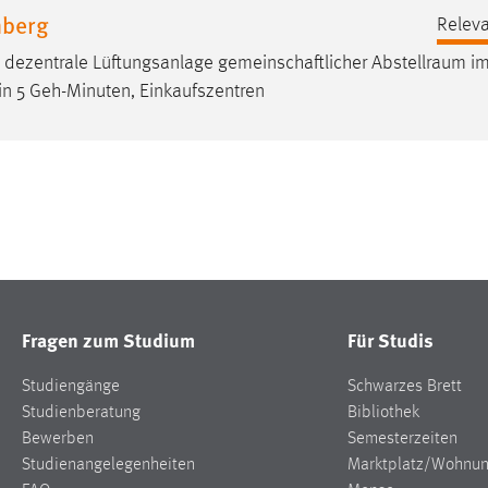
mberg
Releva
e dezentrale Lüftungsanlage gemeinschaftlicher
Abstellraum
im
in 5 Geh-Minuten, Einkaufszentren
Fragen zum Studium
Für Studis
Studiengänge
Schwarzes Brett
Studienberatung
Bibliothek
Bewerben
Semesterzeiten
Studienangelegenheiten
Marktplatz/Wohnu