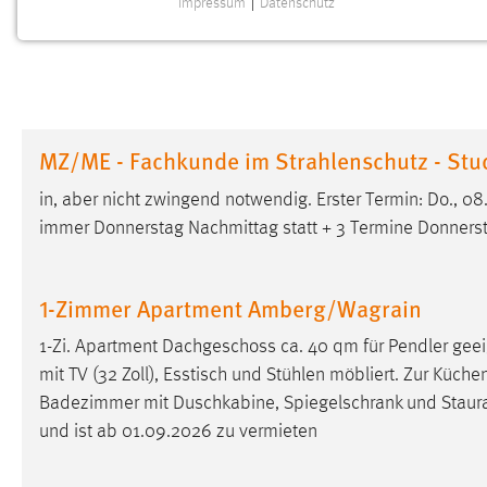
Impressum
|
Datenschutz
NOTWENDIGE COOKIES
Notwendige Cookies ermöglichen grundlegende
Funktionen und sind für die einwandfreie Funktion der
Website erforderlich.
MZ/ME - Fachkunde im Strahlenschutz - Stu
Einverständnis
in, aber nicht zwingend notwendig. Erster Termin: Do., 0
Name:
cookie_consent
immer Donnerstag Nachmittag statt + 3 Termine Donnersta
Zweck:
Dieser Cookie speichert die
ausgewählten Einverständnis-Optionen
des Benutzers
1-Zimmer Apartment Amberg/Wagrain
Cookie Laufzeit:
1 Jahr
1-Zi. Apartment Dachgeschoss ca. 40 qm für Pendler gee
mit TV (32 Zoll), Esstisch und Stühlen möbliert. Zur Küchen
Performance
Badezimmer mit Duschkabine, Spiegelschrank und
Stau
und ist ab 01.09.2026 zu vermieten
Name:
staticfilecache
Zweck:
Für performante Seitenauslieferung wird