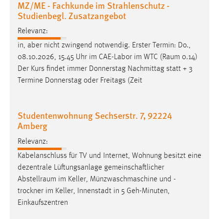
MZ/ME - Fachkunde im Strahlenschutz -
30 Tage
Studienbegl. Zusatzangebot
Chat
Relevanz:
in, aber nicht zwingend notwendig. Erster Termin: Do.,
Name:
08.10.2026, 15.45 Uhr im CAE-Labor im WTC (
Raum
0.14)
MibewSessionID, MIBEW_UserID, mibew_locale, mibew-
Der Kurs findet immer Donnerstag Nachmittag statt + 3
chat-frame-style-5e9dbeb1811c0446
Termine Donnerstag oder Freitags (Zeit
Zweck:
Wird benötigt um die Chatfunktion nutzen zu können.
Studentenwohnung Sechserstr. 7, 92224
Cookie Laufzeit:
Amberg
MibewSessionID, mibew-chat-frame-style-
5e9dbeb1811c0446 = Sitzungslaufzeit, mibew_locale = 3
Relevanz:
Jahre, MIBEW_UserID = 1 Jahr
Kabelanschluss für TV und Internet, Wohnung besitzt eine
dezentrale Lüftungsanlage gemeinschaftlicher
Login
Abstellraum
im Keller, Münzwaschmaschine und -
trockner im Keller, Innenstadt in 5 Geh-Minuten,
Name:
Einkaufszentren
fe_user, be_user, be_lastLoginProvider