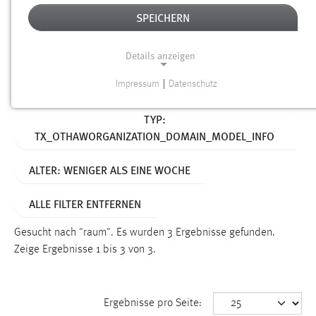
SPEICHERN
Alter
Details anzeigen
SUCHEN
Impressum
|
Datenschutz
NOTWENDIGE COOKIES
Aktive Filter:
TYP:
Notwendige Cookies ermöglichen grundlegende
TX_OTHAWORGANIZATION_DOMAIN_MODEL_INFO
Funktionen und sind für die einwandfreie Funktion der
Website erforderlich.
ALTER: WENIGER ALS EINE WOCHE
Einverständnis
ALLE FILTER ENTFERNEN
Name:
cookie_consent
Gesucht nach "raum".
Es wurden 3 Ergebnisse gefunden.
Zeige Ergebnisse 1 bis 3 von 3.
Zweck:
Dieser Cookie speichert die ausgewählten Einverständnis-
Optionen des Benutzers
Ergebnisse pro Seite:
Cookie Laufzeit: