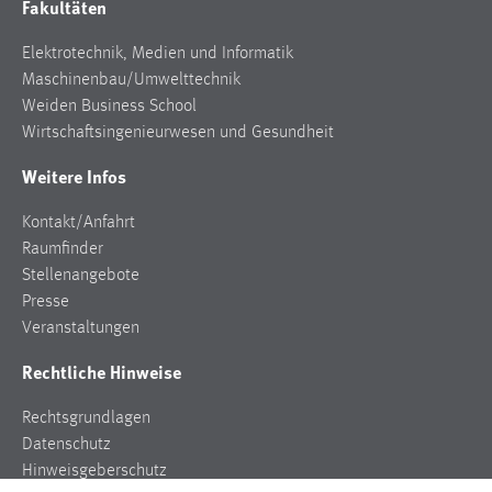
Fakultäten
Conversion-Tracking
Elektrotechnik, Medien und Informatik
Cookie Laufzeit:
Maschinenbau/Umwelttechnik
3 Monate
Weiden Business School
Wirtschaftsingenieurwesen und Gesundheit
Facebook Pixel
Weitere Infos
Name:
_fbp
Kontakt/Anfahrt
Raumfinder
Anbieter:
Stellenangebote
Facebook
Presse
Zweck:
Veranstaltungen
Conversion-Tracking
Rechtliche Hinweise
Cookie Laufzeit:
3 Monate
Rechtsgrundlagen
Datenschutz
Hinweisgeberschutz