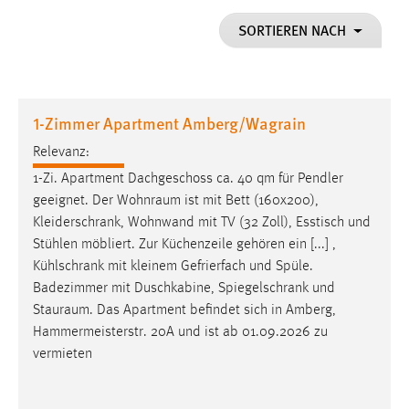
1 Jahr
SORTIEREN NACH
Performance
Name:
1-Zimmer Apartment Amberg/Wagrain
staticfilecache
Relevanz:
Zweck:
1-Zi. Apartment Dachgeschoss ca. 40 qm für Pendler
Für performante Seitenauslieferung wird in diesem Cookie
gespeichert, ob man eingeloggt ist.
geeignet. Der
Wohnraum
ist mit Bett (160x200),
Kleiderschrank, Wohnwand mit TV (32 Zoll), Esstisch und
Stühlen möbliert. Zur Küchenzeile gehören ein [...] ,
Sprachpräferenz
Kühlschrank mit kleinem Gefrierfach und Spüle.
Name:
Badezimmer mit Duschkabine, Spiegelschrank und
site-language-preference
Stauraum
. Das Apartment befindet sich in Amberg,
Hammermeisterstr. 20A und ist ab 01.09.2026 zu
Zweck:
vermieten
Das Cookie speichert die gewählte Sprache der Website.
Cookie Laufzeit: