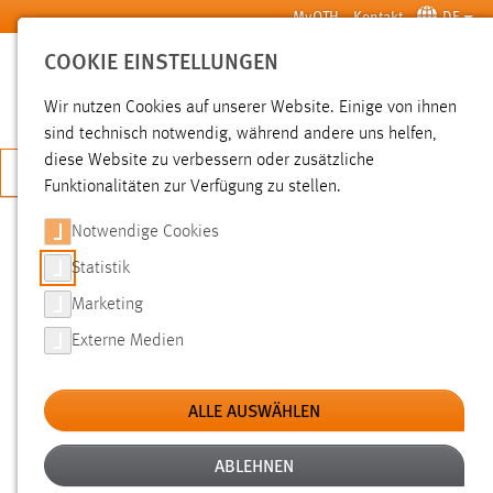
Zum Hauptinhalt springen
MyOTH
Kontakt
DE
COOKIE EINSTELLUNGEN
SUCHE
Wir nutzen Cookies auf unserer Website. Einige von ihnen
sind technisch notwendig, während andere uns helfen,
diese Website zu verbessern oder zusätzliche
JETZT BEWERBEN
Funktionalitäten zur Verfügung zu stellen.
Notwendige Cookies
SUCHE
Statistik
Marketing
FILTER
Externe Medien
Typ
ALLE AUSWÄHLEN
Erstellungsdatum
ABLEHNEN