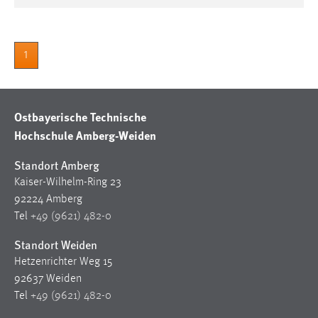
Zweck:
Dieser Cookie ist notwendig um sich an der Website
einloggen zu können.
1
Cookie Laufzeit:
24 Stunden
Ostbayerische Technische
Hochschule Amberg-Weiden
STATISTIK
Standort Amberg
Statistik Cookies erfassen Informationen anonym.
Diese Informationen helfen uns zu verstehen, wie
Kaiser-Wilhelm-Ring 23
unsere Besucher unsere Website nutzen.
92224 Amberg
Tel
+49 (9621) 482-0
Matomo
Standort Weiden
Name:
Hetzenrichter Weg 15
_pk_ref, _pk_cvar, _pk_id, _pk_ses
92637 Weiden
Tel
+49 (9621) 482-0
Zweck:
Zugriffsstatistik