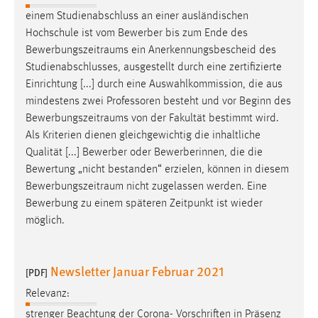
EXTERNE MEDIEN
einem Studienabschluss an einer ausländischen
Um Inhalte von Videoplattformen und Social Media
Hochschule ist vom Bewerber bis zum Ende des
Plattformen anzeigen zu können, werden von diesen
Bewerbungszeitraums
ein Anerkennungsbescheid des
externen Medien Cookies gesetzt.
Studienabschlusses, ausgestellt durch eine zertifizierte
Einrichtung [...] durch eine Auswahlkommission, die aus
YouTube
mindestens zwei Professoren besteht und vor Beginn des
Bewerbungszeitraums
von der Fakultät bestimmt wird.
Als Kriterien dienen gleichgewichtig die inhaltliche
Vimeo
Qualität [...] Bewerber oder Bewerberinnen, die die
Bewertung „nicht bestanden“ erzielen, können in diesem
Bewerbungszeitraum
nicht zugelassen werden. Eine
Bewerbung zu einem späteren Zeitpunkt ist wieder
möglich.
Newsletter Januar Februar 2021
[PDF]
Relevanz:
strenger Beachtung der Corona- Vorschriften in Präsenz