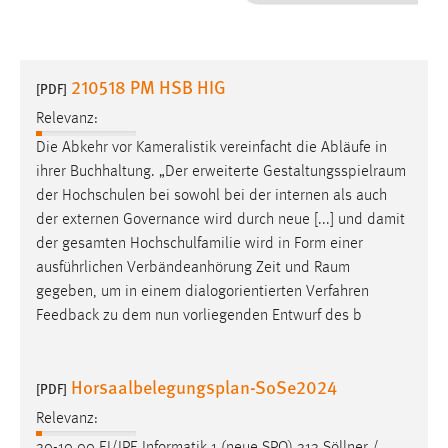
1 Jahr
Performance
210518 PM HSB HIG
[PDF]
Name:
Relevanz:
staticfilecache
Die Abkehr vor Kameralistik vereinfacht die Abläufe in
ihrer Buchhaltung. „Der erweiterte
Gestaltungsspielraum
Zweck:
der Hochschulen bei sowohl bei der internen als auch
Für performante Seitenauslieferung wird in diesem Cookie
gespeichert, ob man eingeloggt ist.
der externen Governance wird durch neue [...] und damit
der gesamten Hochschulfamilie wird in Form einer
ausführlichen Verbändeanhörung Zeit und
Raum
Sprachpräferenz
gegeben, um in einem dialogorientierten Verfahren
Name:
Feedback zu dem nun vorliegenden Entwurf des b
site-language-preference
Zweck:
Horsaalbelegungsplan-SoSe2024
[PDF]
Das Cookie speichert die gewählte Sprache der Website.
Relevanz:
Cookie Laufzeit: