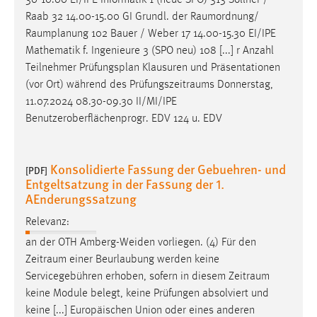
30-10.00 EI/IPE Informatik 1 (neue SPO) 313 Söllner /
30 Tage
Raab 32 14.00-15.00 GI Grundl. der
Raumordnung
/
Raumplanung
102 Bauer / Weber 17 14.00-15.30 EI/IPE
Chat
Mathematik f. Ingenieure 3 (SPO neu) 108 [...] r Anzahl
Teilnehmer Prüfungsplan Klausuren und Präsentationen
Name:
(vor Ort) während des
Prüfungszeitraums
Donnerstag,
MibewSessionID, MIBEW_UserID, mibew_locale, mibew-
11.07.2024 08.30-09.30 II/MI/IPE
chat-frame-style-5e9dbeb1811c0446
Benutzeroberflächenprogr. EDV 124 u. EDV
Zweck:
Wird benötigt um die Chatfunktion nutzen zu können.
Konsolidierte Fassung der Gebuehren- und
[PDF]
Cookie Laufzeit:
Entgeltsatzung in der Fassung der 1.
MibewSessionID, mibew-chat-frame-style-
AEnderungssatzung
5e9dbeb1811c0446 = Sitzungslaufzeit, mibew_locale = 3
Jahre, MIBEW_UserID = 1 Jahr
Relevanz:
an der OTH Amberg-Weiden vorliegen. (4) Für den
Login
Zeitraum
einer Beurlaubung werden keine
Servicegebühren erhoben, sofern in diesem
Zeitraum
Name:
keine Module belegt, keine Prüfungen absolviert und
fe_user, be_user, be_lastLoginProvider
keine [...] Europäischen Union oder eines anderen