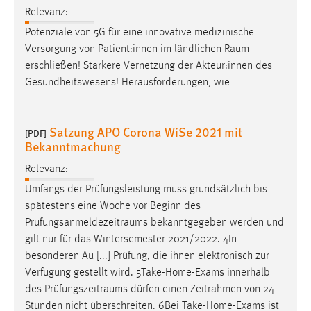
Relevanz:
Cookie Laufzeit:
Potenziale von 5G für eine innovative medizinische
Max. 13 Monate
Versorgung von Patient:innen im ländlichen
Raum
erschließen! Stärkere Vernetzung der Akteur:innen des
Gesundheitswesens! Herausforderungen, wie
MARKETING
Marketing Cookies werden von Drittanbietern
Satzung APO Corona WiSe 2021 mit
[PDF]
verwendet, um personalisierte Werbung anzuzeigen.
Bekanntmachung
Sie tun dies, indem sie Besucher über Websites
hinweg verfolgen.
Relevanz:
Umfangs der Prüfungsleistung muss grundsätzlich bis
Google Ads
spätestens eine Woche vor Beginn des
Prüfungsanmeldezeitraums
bekanntgegeben werden und
Name:
gilt nur für das Wintersemester 2021/2022. 4In
_gcl_au
besonderen Au [...] Prüfung, die ihnen elektronisch zur
Anbieter:
Verfügung gestellt wird. 5Take-Home-Exams innerhalb
Google Ireland Limited
des
Prüfungszeitraums
dürfen einen Zeitrahmen von 24
Stunden nicht überschreiten. 6Bei Take-Home-Exams ist
Zweck: