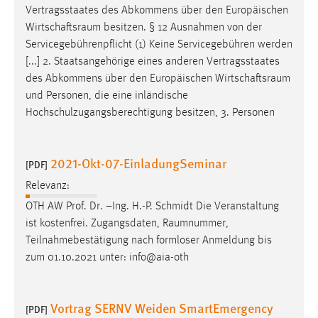
Vertragsstaates des Abkommens über den Europäischen
Zweck:
Wirtschaftsraum
besitzen. § 12 Ausnahmen von der
Dieser Cookie ist notwendig um sich an der Website
einloggen zu können.
Servicegebührenpflicht (1) Keine Servicegebühren werden
[...] 2. Staatsangehörige eines anderen Vertragsstaates
Cookie Laufzeit:
des Abkommens über den Europäischen
Wirtschaftsraum
24 Stunden
und Personen, die eine inländische
Hochschulzugangsberechtigung besitzen, 3. Personen
STATISTIK
2021-Okt-07-EinladungSeminar
[PDF]
Statistik Cookies erfassen Informationen anonym.
Diese Informationen helfen uns zu verstehen, wie
Relevanz:
unsere Besucher unsere Website nutzen.
OTH AW Prof. Dr. –Ing. H.-P. Schmidt Die Veranstaltung
ist kostenfrei. Zugangsdaten,
Raumnummer
,
Matomo
Teilnahmebestätigung nach formloser Anmeldung bis
zum 01.10.2021 unter: info@aia-oth
Name:
_pk_ref, _pk_cvar, _pk_id, _pk_ses
Zweck:
Vortrag SERNV Weiden SmartEmergency
[PDF]
Zugriffsstatistik