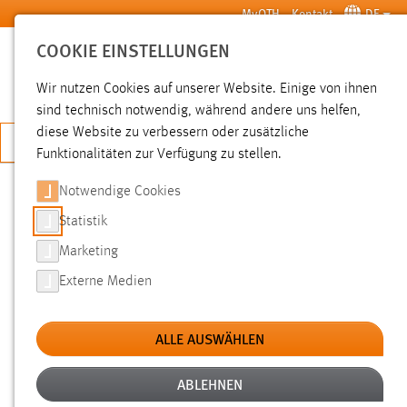
Zum Hauptinhalt springen
MyOTH
Kontakt
DE
COOKIE EINSTELLUNGEN
SUCHE
Wir nutzen Cookies auf unserer Website. Einige von ihnen
sind technisch notwendig, während andere uns helfen,
diese Website zu verbessern oder zusätzliche
JETZT BEWERBEN
Funktionalitäten zur Verfügung zu stellen.
Notwendige Cookies
SUCHE
Statistik
Marketing
FILTER
Externe Medien
Typ
ALLE AUSWÄHLEN
Erstellungsdatum
ABLEHNEN