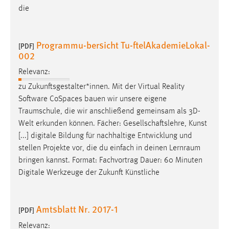
die
Conversion-Tracking
Cookie Laufzeit:
3 Monate
Programmu-bersicht Tu-ftelAkademieLokal-
[PDF]
002
Facebook Pixel
Relevanz:
zu Zukunftsgestalter*innen. Mit der Virtual Reality
Name:
Software CoSpaces bauen wir unsere eigene
_fbp
Traumschule
, die wir anschließend gemeinsam als 3D-
Anbieter:
Welt erkunden können. Fächer: Gesellschaftslehre, Kunst
Facebook
[...] digitale Bildung für nachhaltige Entwicklung und
stellen Projekte vor, die du einfach in deinen
Lernraum
Zweck:
bringen kannst. Format: Fachvortrag Dauer: 60 Minuten
Conversion-Tracking
Digitale Werkzeuge der Zukunft Künstliche
Cookie Laufzeit:
3 Monate
Amtsblatt Nr. 2017-1
[PDF]
Relevanz: