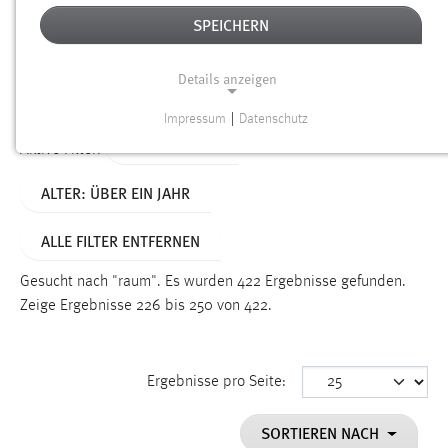
SPEICHERN
Alter
Details anzeigen
SUCHEN
Impressum
|
Datenschutz
NOTWENDIGE COOKIES
TYP: DATEIEN
Aktive Filter:
Notwendige Cookies ermöglichen grundlegende
ALTER: ÜBER EIN JAHR
Funktionen und sind für die einwandfreie Funktion der
Website erforderlich.
ALLE FILTER ENTFERNEN
Einverständnis
Gesucht nach "raum".
Es wurden 422 Ergebnisse gefunden.
Name:
Zeige Ergebnisse 226 bis 250 von 422.
cookie_consent
Zweck:
Ergebnisse pro Seite:
Dieser Cookie speichert die ausgewählten Einverständnis-
Optionen des Benutzers
SORTIEREN NACH
Cookie Laufzeit: