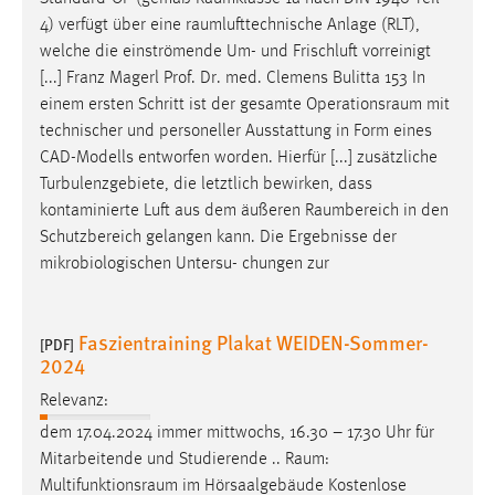
4) verfügt über eine
raumlufttechnische
Anlage (RLT),
welche die einströmende Um- und Frischluft vorreinigt
[...] Franz Magerl Prof. Dr. med. Clemens Bulitta 153 In
einem ersten Schritt ist der gesamte
Operationsraum
mit
technischer und personeller Ausstattung in Form eines
CAD-Modells entworfen worden. Hierfür [...] zusätzliche
Turbulenzgebiete, die letztlich bewirken, dass
kontaminierte Luft aus dem äußeren
Raumbereich
in den
Schutzbereich gelangen kann. Die Ergebnisse der
mikrobiologischen Untersu- chungen zur
Faszientraining Plakat WEIDEN-Sommer-
[PDF]
2024
Relevanz:
dem 17.04.2024 immer mittwochs, 16.30 – 17.30 Uhr für
Mitarbeitende und Studierende ..
Raum
:
Multifunktionsraum
im Hörsaalgebäude Kostenlose