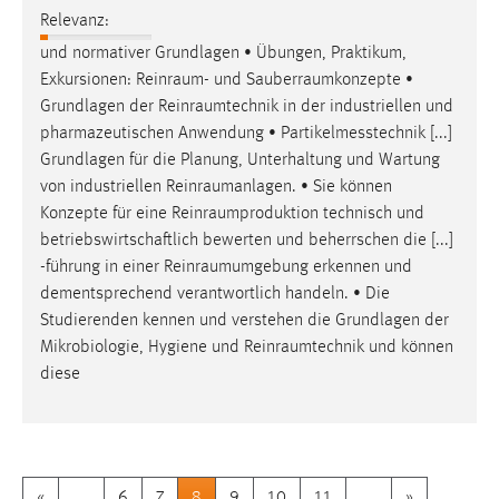
Relevanz:
und normativer Grundlagen • Übungen, Praktikum,
Exkursionen:
Reinraum
- und
Sauberraumkonzepte
•
Grundlagen der
Reinraumtechnik
in der industriellen und
pharmazeutischen Anwendung • Partikelmesstechnik [...]
Grundlagen für die Planung, Unterhaltung und Wartung
von industriellen
Reinraumanlagen
. • Sie können
Konzepte für eine
Reinraumproduktion
technisch und
betriebswirtschaftlich bewerten und beherrschen die [...]
-führung in einer
Reinraumumgebung
erkennen und
dementsprechend verantwortlich handeln. • Die
Studierenden kennen und verstehen die Grundlagen der
Mikrobiologie, Hygiene und
Reinraumtechnik
und können
diese
«
....
6
7
8
9
10
11
....
»