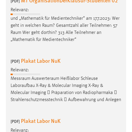
MT OrganisationDerKlausur-Studenten 02
[PDF]
Relevanz:
Cookie Laufzeit:
Max. 13 Monate
und „Mathematik für Medientechniker“ am 17.7.2023: Wer
geht in welchen
Raum
? Gesamtzahl aller Teilnehmer: 57
Raum
Wer geht dorthin? 313 Alle Teilnehmer an
„Mathematik für Medientechniker“
MARKETING
Marketing Cookies werden von Drittanbietern
verwendet, um personalisierte Werbung anzuzeigen.
Plakat Labor NuK
[PDF]
Sie tun dies, indem sie Besucher über Websites
Relevanz:
hinweg verfolgen.
Messraum
Auswerteraum
Heißlabor Schleuse
Google Ads
Laboraufbau X-Ray & Molecular Imaging X-Ray &
Molecular Imaging  Präparation von Radiopharmaka 
Name:
Strahlenschutzmesstechnik  Aufbewahrung und Anlegen
_gcl_au
Anbieter:
Plakat Labor NuK
Google Ireland Limited
[PDF]
Relevanz:
Zweck: