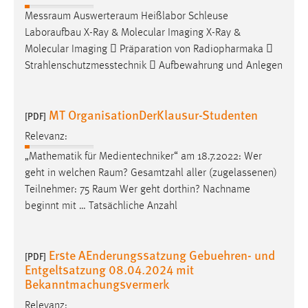
Conversion-Tracking
Messraum
Auswerteraum
Heißlabor Schleuse
Laboraufbau X-Ray & Molecular Imaging X-Ray &
Cookie Laufzeit:
Molecular Imaging  Präparation von Radiopharmaka 
3 Monate
Strahlenschutzmesstechnik  Aufbewahrung und Anlegen
Facebook Pixel
MT OrganisationDerKlausur-Studenten
[PDF]
Name:
Relevanz:
_fbp
„Mathematik für Medientechniker“ am 18.7.2022: Wer
Anbieter:
geht in welchen
Raum
? Gesamtzahl aller (zugelassenen)
Facebook
Teilnehmer: 75
Raum
Wer geht dorthin? Nachname
Zweck:
beginnt mit … Tatsächliche Anzahl
Conversion-Tracking
Cookie Laufzeit:
Erste AEnderungssatzung Gebuehren- und
[PDF]
3 Monate
Entgeltsatzung 08.04.2024 mit
Bekanntmachungsvermerk
Relevanz: