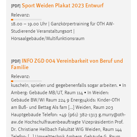
Sport Weiden Plakat 2023 Entwurf
[PDF]
Relevanz:
18.00 – 19.00 Uhr | Ganzkörpertraining für OTH AW-
Studierende Veranstaltungsort |
Hörsaalgebäude/Multifunktionsraum
INFO ZGD 004 Vereinbarkeit von Beruf und
[PDF]
Familie
Relevanz:
kuscheln, spielen und gegebenenfalls sogar arbeiten. • In
Amberg: Gebäude MB/UT,
Raum
114 • In Weiden:
Gebäude BW/WI
Raum
224 9 Energy4kids: Kinder-OTH
am Buß- und Bettag Als fam [...] Weiden,
Raum
203
Hauptgebäude Telefon: +49 (961) 382-1313 g.murry@oth-
aw.de Hochschulfrauenbeauftragte Vizepräsidentin Prof.
Dr. Christiane Hellbach Fakultät WIG Weiden,
Raum
144