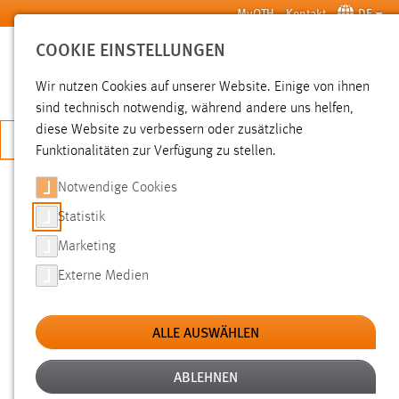
Zum Hauptinhalt springen
MyOTH
Kontakt
DE
COOKIE EINSTELLUNGEN
SUCHE
Wir nutzen Cookies auf unserer Website. Einige von ihnen
sind technisch notwendig, während andere uns helfen,
diese Website zu verbessern oder zusätzliche
JETZT BEWERBEN
Funktionalitäten zur Verfügung zu stellen.
Notwendige Cookies
SUCHE
Statistik
Marketing
FILTER
Externe Medien
Typ
ALLE AUSWÄHLEN
Erstellungsdatum
ABLEHNEN