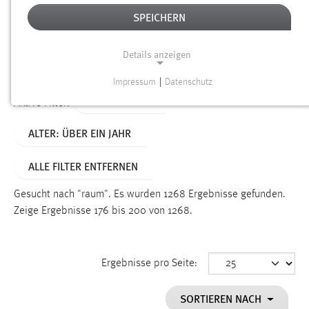
SPEICHERN
Alter
Details anzeigen
SUCHEN
Impressum
|
Datenschutz
NOTWENDIGE COOKIES
TYP: DATEIEN
Aktive Filter:
Notwendige Cookies ermöglichen grundlegende
ALTER: ÜBER EIN JAHR
Funktionen und sind für die einwandfreie Funktion der
Website erforderlich.
ALLE FILTER ENTFERNEN
Einverständnis
Gesucht nach "raum".
Es wurden 1268 Ergebnisse gefunden.
Name:
Zeige Ergebnisse 176 bis 200 von 1268.
cookie_consent
Zweck:
Ergebnisse pro Seite:
Dieser Cookie speichert die ausgewählten Einverständnis-
Optionen des Benutzers
SORTIEREN NACH
Cookie Laufzeit: