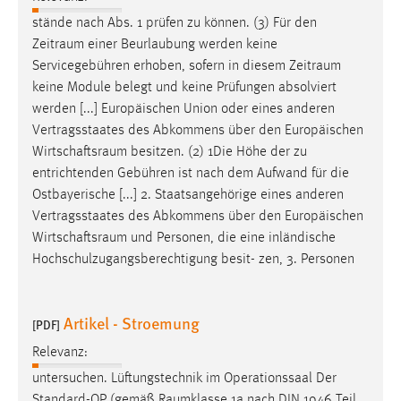
EXTERNE MEDIEN
stände nach Abs. 1 prüfen zu können. (3) Für den
Um Inhalte von Videoplattformen und Social Media
Zeitraum
einer Beurlaubung werden keine
Plattformen anzeigen zu können, werden von diesen
Servicegebühren erhoben, sofern in diesem
Zeitraum
externen Medien Cookies gesetzt.
keine Module belegt und keine Prüfungen absolviert
werden [...] Europäischen Union oder eines anderen
YouTube
Vertragsstaates des Abkommens über den Europäischen
Wirtschaftsraum
besitzen. (2) 1Die Höhe der zu
entrichtenden Gebühren ist nach dem Aufwand für die
Vimeo
Ostbayerische [...] 2. Staatsangehörige eines anderen
Vertragsstaates des Abkommens über den Europäischen
Wirtschaftsraum
und Personen, die eine inländische
Hochschulzugangsberechtigung besit- zen, 3. Personen
Artikel - Stroemung
[PDF]
Relevanz:
untersuchen. Lüftungstechnik im Operationssaal Der
Standard-OP (gemäß
Raumklasse
1a nach DIN 1946 Teil