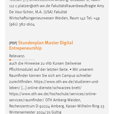
Telefon: [...] Umwelttechnik Amberg, Gebäude G,
Raum
112 c.platzer@oth-aw.de Fakultätsfrauenbeauftragte Amy
De Vour-Schön, M.A. (USA) Fakultät
Wirtschaftsingenieurwesen Weiden,
Raum
142 Tel: +49
(961) 382-1604
Stundenplan Master Digital
[PDF]
Entrepeneurship
Relevanz:
auch die Hinweise zu vhb Kursen (teilweise
Pflichtmodule) auf der letzten Seite. • Mit unserem
Raumfinder
können Sie sich am Campus schneller
zurechtfinden. https://www.oth-aw.de/studieren-und-
leben/ [...] online-dienste/schwarzes-brett/
https://www.oth-aw.de/hochschule/services/online-
services/raumfinder
/ OTH Amberg-Weiden,
Rechenzentrum D-92224 Amberg, Kaiser-Wilhelm-Ring 23
Wintersemester 2024/25 Gültig