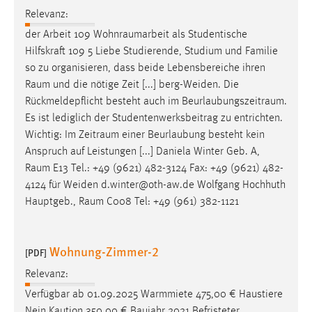
Relevanz:
der Arbeit 109
Wohnraumarbeit
als Studentische
Hilfskraft 109 5 Liebe Studierende, Studium und Familie
so zu organisieren, dass beide Lebensbereiche ihren
Raum
und die nötige Zeit [...] berg-Weiden. Die
Rückmeldepflicht besteht auch im
Beurlaubungszeitraum
.
Es ist lediglich der Studentenwerksbeitrag zu entrichten.
Wichtig: Im
Zeitraum
einer Beurlaubung besteht kein
Anspruch auf Leistungen [...] Daniela Winter Geb. A,
Raum
E13 Tel.: +49 (9621) 482-3124 Fax: +49 (9621) 482-
4124 für Weiden d.winter@oth-aw.de Wolfgang Hochhuth
Hauptgeb.,
Raum
C008 Tel: +49 (961) 382-1121
Wohnung-Zimmer-2
[PDF]
Relevanz:
Verfügbar ab 01.09.2025 Warmmiete 475,00 € Haustiere
Nein Kaution 350,00 € Baujahr 2021 Befristeter