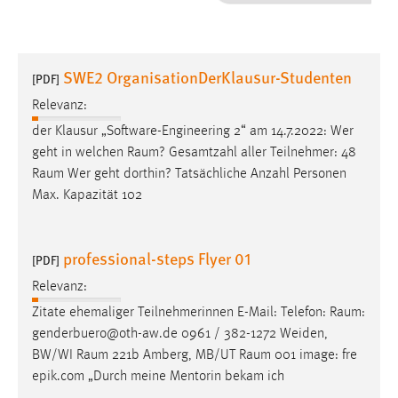
1 Jahr
Performance
SWE2 OrganisationDerKlausur-Studenten
[PDF]
Name:
Relevanz:
staticfilecache
der Klausur „Software-Engineering 2“ am 14.7.2022: Wer
geht in welchen
Raum
? Gesamtzahl aller Teilnehmer: 48
Zweck:
Raum
Wer geht dorthin? Tatsächliche Anzahl Personen
Für performante Seitenauslieferung wird in diesem Cookie
gespeichert, ob man eingeloggt ist.
Max. Kapazität 102
Sprachpräferenz
professional-steps Flyer 01
[PDF]
Name:
Relevanz:
site-language-preference
Zitate ehemaliger Teilnehmerinnen E-Mail: Telefon:
Raum
:
Zweck:
genderbuero@oth-aw.de 0961 / 382-1272 Weiden,
Das Cookie speichert die gewählte Sprache der Website.
BW/WI
Raum
221b Amberg, MB/UT
Raum
001 image: fre
epik.com „Durch meine Mentorin bekam ich
Cookie Laufzeit: