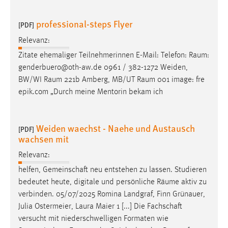
30 Tage
professional-steps Flyer
[PDF]
Chat
Relevanz:
Name:
Zitate ehemaliger Teilnehmerinnen E-Mail: Telefon:
Raum
:
MibewSessionID, MIBEW_UserID, mibew_locale, mibew-
genderbuero@oth-aw.de 0961 / 382-1272 Weiden,
chat-frame-style-5e9dbeb1811c0446
BW/WI
Raum
221b Amberg, MB/UT
Raum
001 image: fre
epik.com „Durch meine Mentorin bekam ich
Zweck:
Wird benötigt um die Chatfunktion nutzen zu können.
Cookie Laufzeit:
Weiden waechst - Naehe und Austausch
[PDF]
MibewSessionID, mibew-chat-frame-style-
wachsen mit
5e9dbeb1811c0446 = Sitzungslaufzeit, mibew_locale = 3
Relevanz:
Jahre, MIBEW_UserID = 1 Jahr
helfen, Gemeinschaft neu entstehen zu lassen. Studieren
bedeutet heute, digitale und persönliche
Räume
aktiv zu
Login
verbinden. 05/07/2025 Romina Landgraf, Finn Grünauer,
Name:
Julia Ostermeier, Laura Maier 1 [...] Die Fachschaft
fe_user, be_user, be_lastLoginProvider
versucht mit niederschwelligen Formaten wie