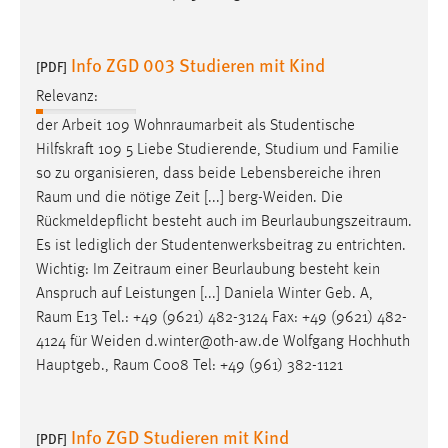
Info ZGD 003 Studieren mit Kind
[PDF]
Relevanz:
der Arbeit 109
Wohnraumarbeit
als Studentische
Hilfskraft 109 5 Liebe Studierende, Studium und Familie
so zu organisieren, dass beide Lebensbereiche ihren
Raum
und die nötige Zeit [...] berg-Weiden. Die
Rückmeldepflicht besteht auch im
Beurlaubungszeitraum
.
Es ist lediglich der Studentenwerksbeitrag zu entrichten.
Wichtig: Im
Zeitraum
einer Beurlaubung besteht kein
Anspruch auf Leistungen [...] Daniela Winter Geb. A,
Raum
E13 Tel.: +49 (9621) 482-3124 Fax: +49 (9621) 482-
4124 für Weiden d.winter@oth-aw.de Wolfgang Hochhuth
Hauptgeb.,
Raum
C008 Tel: +49 (961) 382-1121
Info ZGD Studieren mit Kind
[PDF]