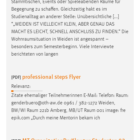
Stammtischen, Events oder Spieleabenden
Räume
für
Zweck:
Begegnung zu schaffen. Gleichzeitig hakt es im
Dieser Cookie ist notwendig um sich an der Website
Studienalltag an anderer Stelle: Unübersichtliche [...]
einloggen zu können.
“„WEIDEN IST VIELLEICHT KLEIN, ABER GENAU DAS
Cookie Laufzeit:
MACHT ES LEICHT, SCHNELL ANSCHLUSS ZU FINDEN.“ Die
24 Stunden
Wohnraumsituation
in Weiden ist angespannt –
besonders zum Semesterbeginn. Viele Interviewte
berichteten von langen
STATISTIK
Statistik Cookies erfassen Informationen anonym.
professional steps Flyer
[PDF]
Diese Informationen helfen uns zu verstehen, wie
Relevanz:
unsere Besucher unsere Website nutzen.
Zitate ehemaliger Teilnehmerinnen E-Mail: Telefon:
Raum
:
Matomo
genderbuero@oth-aw.de 0961 / 382-1272 Weiden,
BW/WI
Raum
221b Amberg, MB/UT
Raum
001 image: fre
Name:
epik.com „Durch meine Mentorin bekam ich
_pk_ref, _pk_cvar, _pk_id, _pk_ses
Zweck:
Zugriffsstatistik