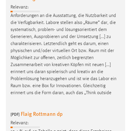
Zweck:
Relevanz:
Dieser Cookie ist notwendig um sich an der Website
Anforderungen an die Ausstattung, die Nutzbarkeit und
einloggen zu können.
die Verfügbarkeit. Labore stellen also „
Räume
“ dar, die
Cookie Laufzeit:
systematisch, problem- und lösungsorientiert dem
24 Stunden
Generieren, Ausprobieren und der Umsetzung [...] zu
charakterisieren. Letztendlich geht es darum, einen
physischen und/oder virtuellen Ort bzw.
Raum
mit der
STATISTIK
Möglichkeit zur offenen, zeitlich begrenzten
Zusammenarbeit von kreativen Köpfen mit neuen [...]
Statistik Cookies erfassen Informationen anonym.
erinnert uns daran spielerisch und kreativ an die
Diese Informationen helfen uns zu verstehen, wie
Problemlösung heranzugehen und ist wie das Labor ein
unsere Besucher unsere Website nutzen.
Raum
bzw. eine Box für Innovationen. Gleichzeitig
erinnert uns die Form daran, auch das „Think outside
Matomo
Name:
Flaig Rottmann dp
_pk_ref, _pk_cvar, _pk_id, _pk_ses
[PDF]
Relevanz:
Zweck:
Zugriffsstatistik