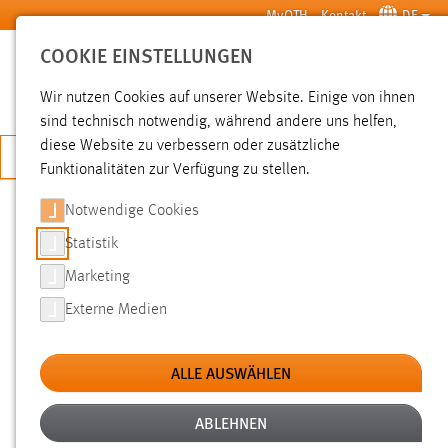
Zum Hauptinhalt springen
MyOTH
Kontakt
DE
COOKIE EINSTELLUNGEN
SUCHE
Wir nutzen Cookies auf unserer Website. Einige von ihnen
sind technisch notwendig, während andere uns helfen,
diese Website zu verbessern oder zusätzliche
JETZT BEWERBEN
Funktionalitäten zur Verfügung zu stellen.
Notwendige Cookies
SUCHE
Statistik
Marketing
FILTER
Externe Medien
Typ
ALLE AUSWÄHLEN
Erstellungsdatum
ABLEHNEN