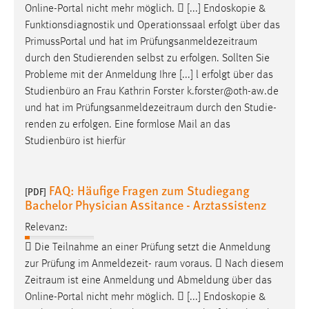
EXTERNE MEDIEN
Online-Portal nicht mehr möglich.  [...] Endoskopie &
Funktionsdiagnostik und Operationssaal erfolgt über das
Um Inhalte von Videoplattformen und Social Media
PrimussPortal und hat im
Prüfungsanmeldezeitraum
Plattformen anzeigen zu können, werden von diesen
durch den Studierenden selbst zu erfolgen. Sollten Sie
externen Medien Cookies gesetzt.
Probleme mit der Anmeldung Ihre [...] l erfolgt über das
Studienbüro an Frau Kathrin Forster k.forster@oth-aw.de
YouTube
und hat im
Prüfungsanmeldezeitraum
durch den Studie-
renden zu erfolgen. Eine formlose Mail an das
Vimeo
Studienbüro ist hierfür
FAQ: Häufige Fragen zum Studiegang
[PDF]
Bachelor Physician Assitance - Arztassistenz
Relevanz:
 Die Teilnahme an einer Prüfung setzt die Anmeldung
zur Prüfung im Anmeldezeit-
raum
voraus.  Nach diesem
Zeitraum
ist eine Anmeldung und Abmeldung über das
Online-Portal nicht mehr möglich.  [...] Endoskopie &