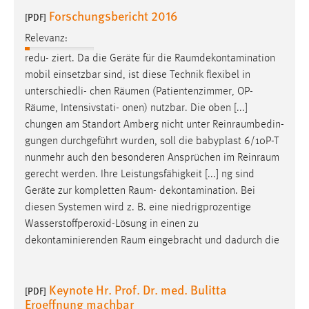
30 Tage
Forschungsbericht 2016
[PDF]
Relevanz:
Chat
redu- ziert. Da die Geräte für die
Raumdekontamination
Name:
mobil einsetzbar sind, ist diese Technik flexibel in
MibewSessionID, MIBEW_UserID, mibew_locale, mibew-
unterschiedli- chen
Räumen
(Patientenzimmer, OP-
chat-frame-style-5e9dbeb1811c0446
Räume
, Intensivstati- onen) nutzbar. Die oben [...]
chungen am Standort Amberg nicht unter
Reinraumbedin
-
Zweck:
gungen durchgeführt wurden, soll die babyplast 6/10P-T
Wird benötigt um die Chatfunktion nutzen zu können.
nunmehr auch den besonderen Ansprüchen im
Reinraum
Cookie Laufzeit:
gerecht werden. Ihre Leistungsfähigkeit [...] ng sind
MibewSessionID, mibew-chat-frame-style-
Geräte zur kompletten
Raum
- dekontamination. Bei
5e9dbeb1811c0446 = Sitzungslaufzeit, mibew_locale = 3
diesen Systemen wird z. B. eine niedrigprozentige
Jahre, MIBEW_UserID = 1 Jahr
Wasserstoffperoxid-Lösung in einen zu
dekontaminierenden
Raum
eingebracht und dadurch die
Login
Name:
Keynote Hr. Prof. Dr. med. Bulitta
[PDF]
fe_user, be_user, be_lastLoginProvider
Eroeffnung machbar