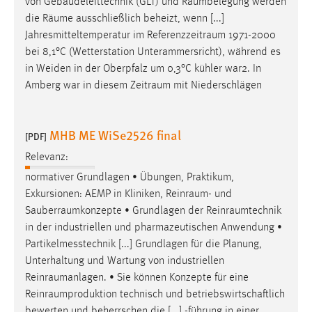
von Gebäudeleittechnik (GLT) und
Raumbelegung
werden
die
Räume
ausschließlich beheizt, wenn [...]
Jahresmitteltemperatur im
Referenzzeitraum
1971-2000
bei 8,1°C (Wetterstation Unterammersricht), während es
in Weiden in der Oberpfalz um 0,3°C kühler war2. In
Amberg war in diesem
Zeitraum
mit Niederschlägen
MHB ME WiSe2526 final
[PDF]
Relevanz:
normativer Grundlagen • Übungen, Praktikum,
Exkursionen: AEMP in Kliniken,
Reinraum
- und
Sauberraumkonzepte
• Grundlagen der
Reinraumtechnik
in der industriellen und pharmazeutischen Anwendung •
Partikelmesstechnik [...] Grundlagen für die Planung,
Unterhaltung und Wartung von industriellen
Reinraumanlagen
. • Sie können Konzepte für eine
Reinraumproduktion
technisch und betriebswirtschaftlich
bewerten und beherrschen die [...] -führung in einer