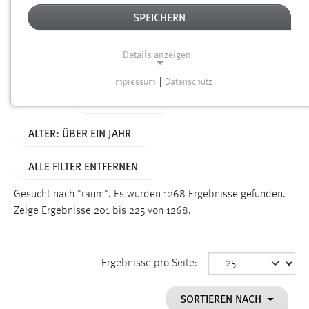
SPEICHERN
Alter
Details anzeigen
SUCHEN
Impressum
|
Datenschutz
NOTWENDIGE COOKIES
TYP: DATEIEN
Aktive Filter:
Notwendige Cookies ermöglichen grundlegende
ALTER: ÜBER EIN JAHR
Funktionen und sind für die einwandfreie Funktion der
Website erforderlich.
ALLE FILTER ENTFERNEN
Einverständnis
Gesucht nach "raum".
Es wurden 1268 Ergebnisse gefunden.
Name:
Zeige Ergebnisse 201 bis 225 von 1268.
cookie_consent
Zweck:
Ergebnisse pro Seite:
Dieser Cookie speichert die ausgewählten Einverständnis-
Optionen des Benutzers
SORTIEREN NACH
Cookie Laufzeit: