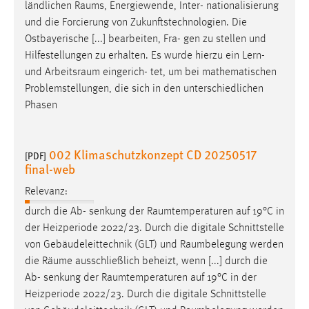
ländlichen
Raums
, Energiewende, Inter- nationalisierung
und die Forcierung von Zukunftstechnologien. Die
Ostbayerische [...] bearbeiten, Fra- gen zu stellen und
Hilfestellungen zu erhalten. Es wurde hierzu ein Lern-
und
Arbeitsraum
eingerich- tet, um bei mathematischen
Problemstellungen, die sich in den unterschiedlichen
Phasen
002 Klimaschutzkonzept CD 20250517
[PDF]
final-web
Relevanz:
durch die Ab- senkung der
Raumtemperaturen
auf 19°C in
der Heizperiode 2022/23. Durch die digitale Schnittstelle
von Gebäudeleittechnik (GLT) und
Raumbelegung
werden
die
Räume
ausschließlich beheizt, wenn [...] durch die
Ab- senkung der
Raumtemperaturen
auf 19°C in der
Heizperiode 2022/23. Durch die digitale Schnittstelle