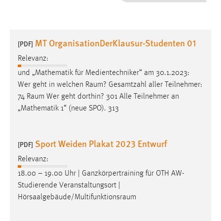
1 Jahr
Performance
MT OrganisationDerKlausur-Studenten 01
[PDF]
Name:
Relevanz:
staticfilecache
und „Mathematik für Medientechniker“ am 30.1.2023:
Wer geht in welchen
Raum
? Gesamtzahl aller Teilnehmer:
Zweck:
74
Raum
Wer geht dorthin? 301 Alle Teilnehmer an
Für performante Seitenauslieferung wird in diesem Cookie
gespeichert, ob man eingeloggt ist.
„Mathematik 1“ (neue SPO). 313
Sprachpräferenz
Sport Weiden Plakat 2023 Entwurf
[PDF]
Name:
Relevanz:
site-language-preference
18.00 – 19.00 Uhr | Ganzkörpertraining für OTH AW-
Zweck:
Studierende Veranstaltungsort |
Das Cookie speichert die gewählte Sprache der Website.
Hörsaalgebäude/Multifunktionsraum
Cookie Laufzeit: