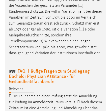
Conversion-Tracking
die Vorzeichen der geschätzten Parameter [...]
Kündigungsschutz zu. Die within Variation geht bei dieser
Cookie Laufzeit:
Variablen im
Zeitraum
von 1975 bis 2000 im Vergleich
3 Monate
zum
Gesamtzeitraum
drastisch zurück. Schätzt man erst
ab 1975 oder gar ab 1980, ist die Variation [...] e oder
Facebook Pixel
Mehrjahresdurchschnitte, sondern ihre
Trendkomponente. 2) Wir verwenden einen langen
Name:
Schätzzeitraum
von 1960 bis 2000, was gewährleistet,
_fbp
dass genügend Variation der Institutionen innerhalb der
Anbieter:
Facebook
FAQ: Häufige Fragen zum Studiegang
[PDF]
Zweck:
Bachelor Physician Assitance - für
Conversion-Tracking
Gesundheitsfachberufe
Cookie Laufzeit:
Relevanz:
3 Monate
 Die Teilnahme an einer Prüfung setzt die Anmeldung
zur Prüfung im Anmeldezeit-
raum
voraus.  Nach diesem
Zeitraum
ist eine Anmeldung und Abmeldung über das