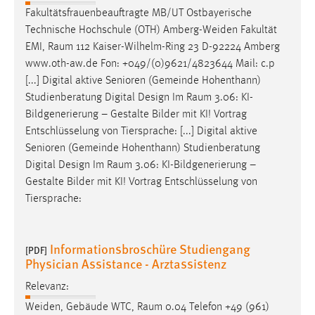
Fakultätsfrauenbeauftragte MB/UT Ostbayerische
Technische Hochschule (OTH) Amberg-Weiden Fakultät
EMI,
Raum
112 Kaiser-Wilhelm-Ring 23 D-92224 Amberg
www.oth-aw.de Fon: +049/(0)9621/4823644 Mail: c.p
[...] Digital aktive Senioren (Gemeinde Hohenthann)
Studienberatung Digital Design Im
Raum
3.06: KI-
Bildgenerierung – Gestalte Bilder mit KI! Vortrag
Entschlüsselung von Tiersprache: [...] Digital aktive
Senioren (Gemeinde Hohenthann) Studienberatung
Digital Design Im
Raum
3.06: KI-Bildgenerierung –
Gestalte Bilder mit KI! Vortrag Entschlüsselung von
Tiersprache:
Informationsbroschüre Studiengang
[PDF]
Physician Assistance - Arztassistenz
Relevanz:
Weiden, Gebäude WTC,
Raum
0.04 Telefon +49 (961)