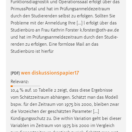
Funktionsdiagnostik und Operationssaal erfolgt über das
PrimussPortal und hat im
Prüfungsanmeldezeitraum
durch den Studierenden selbst zu erfolgen. Sollten Sie
Probleme mit der Anmeldung Ihre [...] l erfolgt über das
Studienbüro an Frau Kathrin Forster k.forster@oth-aw.de
und hat im
Prüfungsanmeldezeitraum
durch den Studie-
renden zu erfolgen. Eine formlose Mail an das
Studienbüro ist hierfür
wen diskussionspapier17
[PDF]
Relevanz:
10,4 % auf. 10 Tabelle 2 zeigt, dass diese Ergebnisse
vom
Schätzzeitraum
abhängen. Schätzt man das Modell
bspw. für den
Zeitraum
von 1975 bis 2000, bleiben zwar
die Vorzeichen der geschätzten Parameter [...]
Kündigungsschutz zu. Die within Variation geht bei dieser
Variablen im
Zeitraum
von 1975 bis 2000 im Vergleich