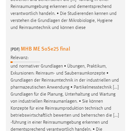
Reinraumumgebung
erkennen und dementsprechend
verantwortlich handeln. • Die Studierenden kennen und
verstehen die Grundlagen der Mikrobiologie, Hygiene
und
Reinraumtechnik
und können diese
MHB ME SoSe25 final
[PDF]
Relevanz:
und normativer Grundlagen • Übungen, Praktikum,
Exkursionen:
Reinraum
- und
Sauberraumkonzepte
•
Grundlagen der
Reinraumtechnik
in der industriellen und
pharmazeutischen Anwendung • Partikelmesstechnik [...]
Grundlagen für die Planung, Unterhaltung und Wartung
von industriellen
Reinraumanlagen
. • Sie können
Konzepte für eine
Reinraumproduktion
technisch und
betriebswirtschaftlich bewerten und beherrschen die [...]
-führung in einer
Reinraumumgebung
erkennen und
dementsprechend verantwortlich handeln. • Die