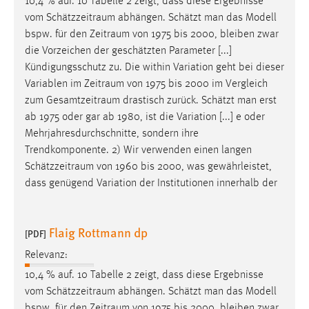
10,4 % auf. 10 Tabelle 2 zeigt, dass diese Ergebnisse
vom
Schätzzeitraum
abhängen. Schätzt man das Modell
Cookie Laufzeit:
bspw. für den
Zeitraum
von 1975 bis 2000, bleiben zwar
Max. 13 Monate
die Vorzeichen der geschätzten Parameter [...]
Kündigungsschutz zu. Die within Variation geht bei dieser
Variablen im
Zeitraum
von 1975 bis 2000 im Vergleich
MARKETING
zum
Gesamtzeitraum
drastisch zurück. Schätzt man erst
Marketing Cookies werden von Drittanbietern
ab 1975 oder gar ab 1980, ist die Variation [...] e oder
verwendet, um personalisierte Werbung anzuzeigen.
Mehrjahresdurchschnitte, sondern ihre
Sie tun dies, indem sie Besucher über Websites
Trendkomponente. 2) Wir verwenden einen langen
hinweg verfolgen.
Schätzzeitraum
von 1960 bis 2000, was gewährleistet,
dass genügend Variation der Institutionen innerhalb der
Google Ads
Name:
Flaig Rottmann dp
[PDF]
_gcl_au
Relevanz:
Anbieter:
10,4 % auf. 10 Tabelle 2 zeigt, dass diese Ergebnisse
Google Ireland Limited
vom
Schätzzeitraum
abhängen. Schätzt man das Modell
Zweck:
bspw. für den
Zeitraum
von 1975 bis 2000, bleiben zwar