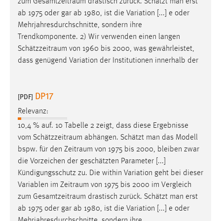
zum
Gesamtzeitraum
drastisch zurück. Schätzt man erst
ab 1975 oder gar ab 1980, ist die Variation [...] e oder
Mehrjahresdurchschnitte, sondern ihre
Trendkomponente. 2) Wir verwenden einen langen
Schätzzeitraum
von 1960 bis 2000, was gewährleistet,
dass genügend Variation der Institutionen innerhalb der
DP17
[PDF]
Relevanz:
10,4 % auf. 10 Tabelle 2 zeigt, dass diese Ergebnisse
vom
Schätzzeitraum
abhängen. Schätzt man das Modell
bspw. für den
Zeitraum
von 1975 bis 2000, bleiben zwar
die Vorzeichen der geschätzten Parameter [...]
Kündigungsschutz zu. Die within Variation geht bei dieser
Variablen im
Zeitraum
von 1975 bis 2000 im Vergleich
zum
Gesamtzeitraum
drastisch zurück. Schätzt man erst
ab 1975 oder gar ab 1980, ist die Variation [...] e oder
Mehrjahresdurchschnitte, sondern ihre