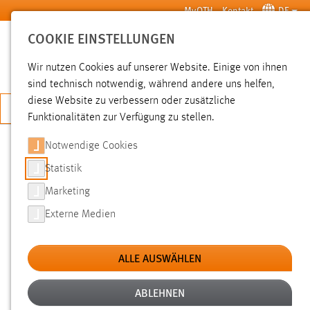
Zum Hauptinhalt springen
MyOTH
Kontakt
DE
COOKIE EINSTELLUNGEN
SUCHE
Wir nutzen Cookies auf unserer Website. Einige von ihnen
sind technisch notwendig, während andere uns helfen,
diese Website zu verbessern oder zusätzliche
JETZT BEWERBEN
Funktionalitäten zur Verfügung zu stellen.
Notwendige Cookies
SUCHE
Statistik
Marketing
FILTER
Externe Medien
Typ
ALLE AUSWÄHLEN
Erstellungsdatum
ABLEHNEN