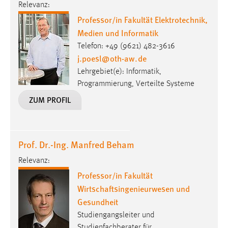
Relevanz:
Zweck:
Professor/in Fakultät Elektrotechnik,
Dieser Cookie ist notwendig um sich an der Website
einloggen zu können.
Medien und Informatik
Telefon: +49 (9621) 482-3616
Cookie Laufzeit:
j.poesl
@
oth-aw
.
de
24 Stunden
Lehrgebiet(e): Informatik,
Programmierung, Verteilte Systeme
ZUM PROFIL
STATISTIK
Statistik Cookies erfassen Informationen anonym.
Diese Informationen helfen uns zu verstehen, wie
unsere Besucher unsere Website nutzen.
Prof. Dr.-Ing. Manfred Beham
Relevanz:
Matomo
Professor/in Fakultät
Name:
Wirtschaftsingenieurwesen und
_pk_ref, _pk_cvar, _pk_id, _pk_ses
Gesundheit
Studiengangsleiter und
Zweck:
Zugriffsstatistik
Studienfachberater für