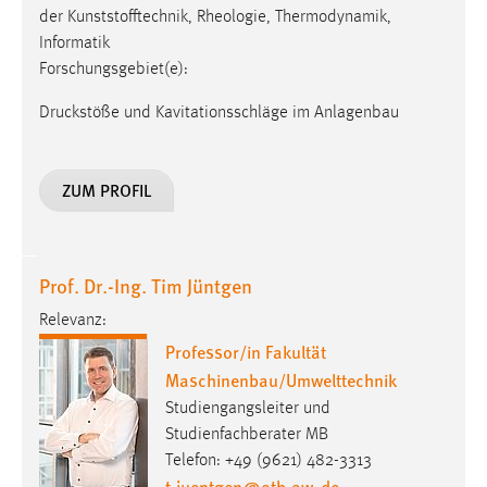
EXTERNE MEDIEN
der Kunststofftechnik, Rheologie, Thermodynamik,
Informatik
Um Inhalte von Videoplattformen und Social Media
Forschungsgebiet(e):
Plattformen anzeigen zu können, werden von diesen
externen Medien Cookies gesetzt.
Druckstöße und Kavitationsschläge im Anlagenbau
YouTube
ZUM PROFIL
Vimeo
Prof. Dr.-Ing. Tim Jüntgen
Relevanz:
Professor/in Fakultät
Maschinenbau/Umwelttechnik
Studiengangsleiter und
Studienfachberater MB
Telefon: +49 (9621) 482-3313
t.juentgen
@
oth-aw
.
de