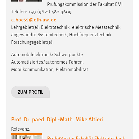
Prüfungskommission der Fakultät EMI
Telefon: +49 (9621) 482-3609
a.hoess
@
oth-aw
.
de
Lehrgebiet(e): Elektro­tech­nik, elek­trische Mess­technik,
angewandte Systemtechnik, Hochfrequenztechnik
Forschungsgebiet(e):
Automobilelektronik: Schwerpunkte
Automatisiertes/autonomes Fahren,
Mobilkommunikation, Elektromobilität
ZUM PROFIL
Prof. Dr. paed. Dipl.-Math. Mike Altieri
Relevanz:
Professor/in Fakultät Elektrotechnik,