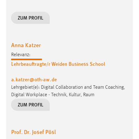
30 Tage
ZUM PROFIL
Chat
Name:
MibewSessionID, MIBEW_UserID, mibew_locale, mibew-
Anna Katzer
chat-frame-style-5e9dbeb1811c0446
Relevanz:
Zweck:
Lehrbeauftragte/r Weiden Business School
Wird benötigt um die Chatfunktion nutzen zu können.
Cookie Laufzeit:
a.katzer
@
oth-aw
.
de
MibewSessionID, mibew-chat-frame-style-
Lehrgebiet(e): Digital Collaboration and Team Coaching,
5e9dbeb1811c0446 = Sitzungslaufzeit, mibew_locale = 3
Digital Workplace - Technik, Kultur, Raum
Jahre, MIBEW_UserID = 1 Jahr
ZUM PROFIL
Login
Name:
Prof. Dr. Josef Pösl
fe_user, be_user, be_lastLoginProvider