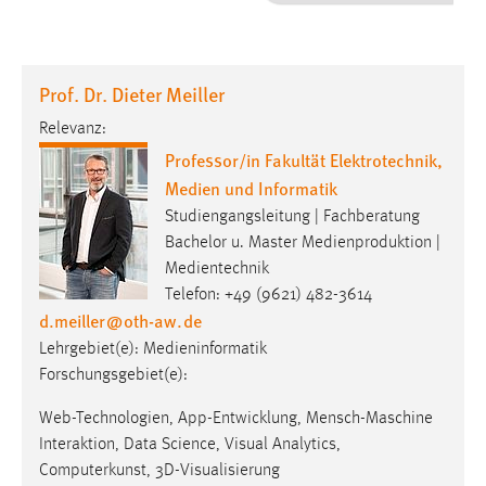
1 Jahr
Performance
Prof. Dr. Dieter Meiller
Name:
Relevanz:
staticfilecache
Professor/in Fakultät Elektrotechnik,
Medien und Informatik
Zweck:
Für performante Seitenauslieferung wird in diesem Cookie
Studiengangsleitung | Fachberatung
gespeichert, ob man eingeloggt ist.
Bachelor u. Master Medienproduktion |
Medientechnik
Telefon: +49 (9621) 482-3614
Sprachpräferenz
d.meiller
@
oth-aw
.
de
Name:
Lehrgebiet(e): Medieninformatik
site-language-preference
Forschungsgebiet(e):
Zweck:
Web-Technologien, App-Entwicklung, Mensch-Maschine
Das Cookie speichert die gewählte Sprache der Website.
Interaktion, Data Science, Visual Analytics,
Cookie Laufzeit:
Computerkunst, 3D-Visualisierung