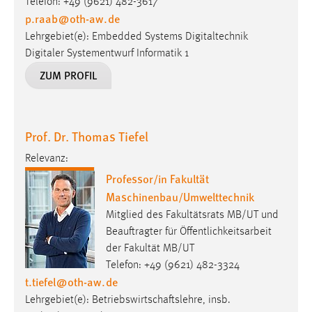
Telefon: +49 (9621) 482-3617
p.raab
@
oth-aw
.
de
Lehrgebiet(e): Embedded Systems Digitaltechnik
Digitaler Systementwurf Informatik 1
ZUM PROFIL
Prof. Dr. Thomas Tiefel
Relevanz:
Professor/in Fakultät
Maschinenbau/Umwelttechnik
Mitglied des Fakultätsrats MB/UT und
Beauftragter für Öffentlichkeitsarbeit
der Fakultät MB/UT
Telefon: +49 (9621) 482-3324
t.tiefel
@
oth-aw
.
de
Lehrgebiet(e): Betriebswirtschaftslehre, insb.