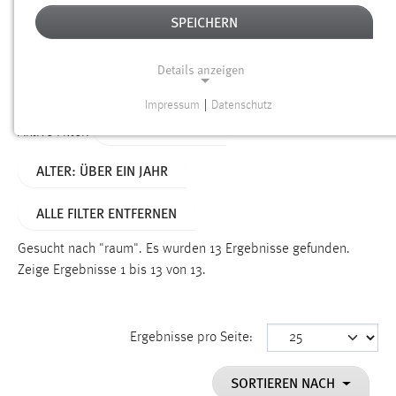
SPEICHERN
Alter
Details anzeigen
SUCHEN
Impressum
|
Datenschutz
NOTWENDIGE COOKIES
TYP: PERSONEN
Aktive Filter:
Notwendige Cookies ermöglichen grundlegende
ALTER: ÜBER EIN JAHR
Funktionen und sind für die einwandfreie Funktion der
Website erforderlich.
ALLE FILTER ENTFERNEN
Einverständnis
Gesucht nach "raum".
Es wurden 13 Ergebnisse gefunden.
Name:
Zeige Ergebnisse 1 bis 13 von 13.
cookie_consent
Zweck:
Ergebnisse pro Seite:
Dieser Cookie speichert die ausgewählten Einverständnis-
Optionen des Benutzers
SORTIEREN NACH
Cookie Laufzeit: