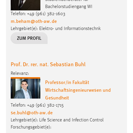
Bachelorstudiengang WI
Cookie Laufzeit:
Telefon: +49 (961) 382-1603
Max. 13 Monate
m.beham
@
oth-aw
.
de
Lehrgebiet(e): Elektro- und Informationstechnk
ZUM PROFIL
MARKETING
Marketing Cookies werden von Drittanbietern
verwendet, um personalisierte Werbung anzuzeigen.
Prof. Dr. rer. nat. Sebastian Buhl
Sie tun dies, indem sie Besucher über Websites
hinweg verfolgen.
Relevanz:
Professor/in Fakultät
Google Ads
Wirtschaftsingenieurwesen und
Gesundheit
Name:
_gcl_au
Telefon: +49 (961) 382-1715
se.buhl
@
oth-aw
.
de
Anbieter:
Lehrgebiet(e): Life Science and Infection Control
Google Ireland Limited
Forschungsgebiet(e):
Zweck: