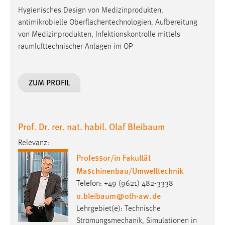
Conversion-Tracking
Hygienisches Design von Medizinprodukten,
antimikrobielle Oberflächentechnologien, Aufbereitung
Cookie Laufzeit:
von Medizinprodukten, Infektionskontrolle mittels
3 Monate
raumlufttechnischer Anlagen im OP
Facebook Pixel
ZUM PROFIL
Name:
_fbp
Anbieter:
Prof. Dr. rer. nat. habil. Olaf Bleibaum
Facebook
Relevanz:
Zweck:
Professor/in Fakultät
Conversion-Tracking
Maschinenbau/Umwelttechnik
Cookie Laufzeit:
Telefon: +49 (9621) 482-3338
3 Monate
o.bleibaum
@
oth-aw
.
de
Lehrgebiet(e): Technische
Strömungsmechanik, Simulationen in