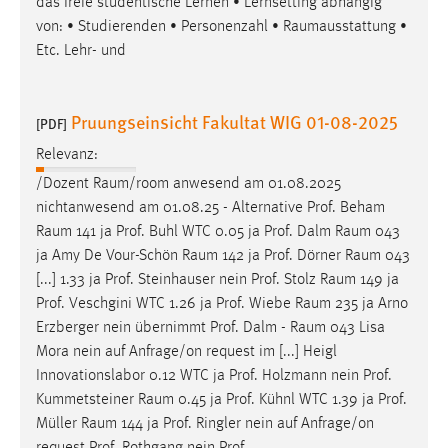
das freie studentische Lernen • Lernsetting abhängig
von: • Studierenden • Personenzahl •
Raumausstattung
•
Etc. Lehr- und
Pruungseinsicht Fakultat WIG 01-08-2025
[PDF]
Relevanz:
/Dozent
Raum/room
anwesend am 01.08.2025
nichtanwesend am 01.08.25 - Alternative Prof. Beham
Raum
141 ja Prof. Buhl WTC 0.05 ja Prof. Dalm
Raum
043
ja Amy De Vour-Schön
Raum
142 ja Prof. Dörner
Raum
043
[...] 1.33 ja Prof. Steinhauser nein Prof. Stolz
Raum
149 ja
Prof. Veschgini WTC 1.26 ja Prof. Wiebe
Raum
235 ja Arno
Erzberger nein übernimmt Prof. Dalm -
Raum
043 Lisa
Mora nein auf Anfrage/on request im [...] Heigl
Innovationslabor 0.12 WTC ja Prof. Holzmann nein Prof.
Kummetsteiner
Raum
0.45 ja Prof. Kühnl WTC 1.39 ja Prof.
Müller
Raum
144 ja Prof. Ringler nein auf Anfrage/on
request Prof. Rothgang nein Prof