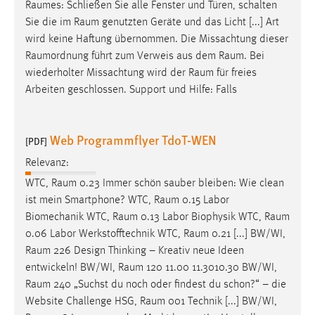
EXTERNE MEDIEN
Raumes
: Schließen Sie alle Fenster und Türen, schalten
Sie die im
Raum
genutzten Geräte und das Licht [...] Art
Um Inhalte von Videoplattformen und Social Media
wird keine Haftung übernommen. Die Missachtung dieser
Plattformen anzeigen zu können, werden von diesen
Raumordnung
führt zum Verweis aus dem
Raum
. Bei
externen Medien Cookies gesetzt.
wiederholter Missachtung wird der
Raum
für freies
Arbeiten geschlossen. Support und Hilfe: Falls
YouTube
Web Programmflyer TdoT-WEN
Vimeo
[PDF]
Relevanz:
WTC,
Raum
0.23 Immer schön sauber bleiben: Wie clean
ist mein Smartphone? WTC,
Raum
0.15 Labor
Biomechanik WTC,
Raum
0.13 Labor Biophysik WTC,
Raum
0.06 Labor Werkstofftechnik WTC,
Raum
0.21 [...] BW/WI,
Raum
226 Design Thinking – Kreativ neue Ideen
entwickeln! BW/WI,
Raum
120 11.00 11.3010.30 BW/WI,
Raum
240 „Suchst du noch oder findest du schon?“ – die
Website Challenge HSG,
Raum
001 Technik [...] BW/WI,