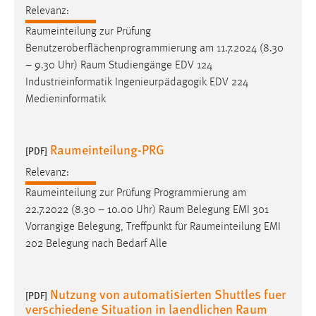
Zweck:
Relevanz:
Dieser Cookie ist notwendig um sich an der Website
Raumeinteilung
zur Prüfung
einloggen zu können.
Benutzeroberflächenprogrammierung am 11.7.2024 (8.30
– 9.30 Uhr)
Raum
Studiengänge EDV 124
Cookie Laufzeit:
Industrieinformatik Ingenieurpädagogik EDV 224
24 Stunden
Medieninformatik
STATISTIK
Raumeinteilung-PRG
[PDF]
Statistik Cookies erfassen Informationen anonym.
Relevanz:
Diese Informationen helfen uns zu verstehen, wie
Raumeinteilung
zur Prüfung Programmierung am
unsere Besucher unsere Website nutzen.
22.7.2022 (8.30 – 10.00 Uhr)
Raum
Belegung EMI 301
Vorrangige Belegung, Treffpunkt für
Raumeinteilung
EMI
Matomo
202 Belegung nach Bedarf Alle
Name:
_pk_ref, _pk_cvar, _pk_id, _pk_ses
Nutzung von automatisierten Shuttles fuer
[PDF]
Zweck:
verschiedene Situation in laendlichen Raum
Zugriffsstatistik