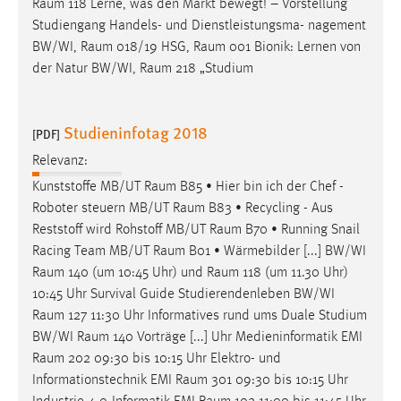
Raum
118 Lerne, was den Markt bewegt! – Vorstellung
Studiengang Handels- und Dienstleistungsma- nagement
BW/WI,
Raum
018/19 HSG,
Raum
001 Bionik: Lernen von
der Natur BW/WI,
Raum
218 „Studium
Studieninfotag 2018
[PDF]
Relevanz:
Kunststoffe MB/UT
Raum
B85 • Hier bin ich der Chef -
Roboter steuern MB/UT
Raum
B83 • Recycling - Aus
Reststoff wird Rohstoff MB/UT
Raum
B70 • Running Snail
Racing Team MB/UT
Raum
B01 • Wärmebilder [...] BW/WI
Raum
140 (um 10:45 Uhr) und
Raum
118 (um 11.30 Uhr)
10:45 Uhr Survival Guide Studierendenleben BW/WI
Raum
127 11:30 Uhr Informatives rund ums Duale Studium
BW/WI
Raum
140 Vorträge [...] Uhr Medieninformatik EMI
Raum
202 09:30 bis 10:15 Uhr Elektro- und
Informationstechnik EMI
Raum
301 09:30 bis 10:15 Uhr