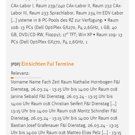
CAx-Labor I,
Raum
239/240 CAx-Labor II,
Raum
232 CAx-
Labor III,
Raum
233 Sprachlabor,
Raum
234 Im EDV-Labor
[...] ysteme in 8 PC-Pools des RZ zur Verfügung: •
Raum
108: 13 PCs (Dell OptiPlex GX270, P4 2,6GHz, 1 GB, 40
GB, DVD/CD-RW, Floppy); 17“ TFT; Win XP •
Raum
109: 13
PCs (Dell OptiPlex GX270, P4 2,6GHz, 1
Einsichten FuI Termine
[PDF]
Relevanz:
Vorname Name Fach Zeit
Raum
Nathalie Hornbogen F&I
Dienstag, 26.03.24 - 13:15 Uhr bis 14:00 Uhr
Raum
018
Janina Sebald F&I Dienstag, 26.03.24 - 13:15 Uhr bis
14:00 Uhr
Raum
018 Christian Seifert F&I Dienstag [...]
13:15 Uhr bis 14:00 Uhr
Raum
018 Moritz Schindler F&I
Dienstag, 26.03.24 - 13:15 Uhr bis 14:00 Uhr
Raum
018
Bastian Josef Grafenauer F&I Dienstag, 26.03.24 - 13:15
Uhr bis 14:00 Uhr
Raum
018 Matteo Elias Pelz [...] - 13:15