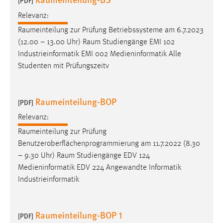
[PDF]
30 Tage
Relevanz:
Raumeinteilung
zur Prüfung Betriebssysteme am 6.7.2023
Chat
(12.00 – 13.00 Uhr)
Raum
Studiengänge EMI 102
Name:
Industrieinformatik EMI 002 Medieninformatik Alle
MibewSessionID, MIBEW_UserID, mibew_locale, mibew-
Studenten mit Prüfungszeitv
chat-frame-style-5e9dbeb1811c0446
Zweck:
Raumeinteilung-BOP
[PDF]
Wird benötigt um die Chatfunktion nutzen zu können.
Relevanz:
Cookie Laufzeit:
Raumeinteilung
zur Prüfung
MibewSessionID, mibew-chat-frame-style-
5e9dbeb1811c0446 = Sitzungslaufzeit, mibew_locale = 3
Benutzeroberflächenprogrammierung am 11.7.2022 (8.30
Jahre, MIBEW_UserID = 1 Jahr
– 9.30 Uhr)
Raum
Studiengänge EDV 124
Medieninformatik EDV 224 Angewandte Informatik
Industrieinformatik
Login
Name:
Raumeinteilung-BOP 1
fe_user, be_user, be_lastLoginProvider
[PDF]