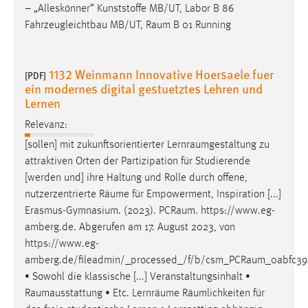
– „Alleskönner“ Kunststoffe MB/UT, Labor B 86
Fahrzeugleichtbau MB/UT,
Raum
B 01 Running
1132 Weinmann Innovative Hoersaele fuer
[PDF]
ein modernes digital gestuetztes Lehren und
Lernen
Relevanz:
[sollen] mit zukunftsorientierter
Lernraumgestaltung
zu
attraktiven Orten der Partizipation für Studierende
[werden und] ihre Haltung und Rolle durch offene,
nutzerzentrierte
Räume
für Empowerment, Inspiration [...]
Erasmus-Gymnasium. (2023).
PCRaum
. https://www.eg-
amberg.de. Abgerufen am 17. August 2023, von
https://www.eg-
amberg.de/fileadmin/_processed_/f/b/csm_PCRaum_0abfc39a
• Sowohl die klassische [...] Veranstaltungsinhalt •
Raumausstattung
• Etc. Lernräume Räumlichkeiten für