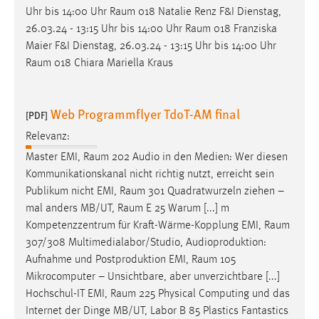
Uhr bis 14:00 Uhr
Raum
018 Natalie Renz F&I Dienstag,
26.03.24 - 13:15 Uhr bis 14:00 Uhr
Raum
018 Franziska
Maier F&I Dienstag, 26.03.24 - 13:15 Uhr bis 14:00 Uhr
Raum
018 Chiara Mariella Kraus
Web Programmflyer TdoT-AM final
[PDF]
Relevanz:
Master EMI,
Raum
202 Audio in den Medien: Wer diesen
Kommunikationskanal nicht richtig nutzt, erreicht sein
Publikum nicht EMI,
Raum
301 Quadratwurzeln ziehen –
mal anders MB/UT,
Raum
E 25 Warum [...] m
Kompetenzzentrum für Kraft-Wärme-Kopplung EMI,
Raum
307/308 Multimedialabor/Studio, Audioproduktion:
Aufnahme und Postproduktion EMI,
Raum
105
Mikrocomputer – Unsichtbare, aber unverzichtbare [...]
Hochschul-IT EMI,
Raum
225 Physical Computing und das
Internet der Dinge MB/UT, Labor B 85 Plastics Fantastics