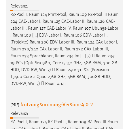
Relevanz:
RZ-Pool I,
Raum
124 Print-Pool,
Raum
109 RZ-Pool III
Raum
224 CAE-Labor I,
Raum
125 CAE-Labor II,
Raum
126 CAE-
Labor III,
Raum
127 CAE-Labor IV,
Raum
107 Übungs-Labor
,
Raum
108 [...] EDV-Labor I,
Raum
106 EDV-Labor II,
(Projekte)
Raum
206 EDV-Labor III,
Raum
124 CAx-Labor I,
Raum
239/240 CAx-Labor II,
Raum
232 CAx-Labor III,
Raum
233 Sprachlabor,
Raum
234 Im [...] 7) 
Raum
234:
19 PCs (OptiPlex 980, Core i5 3,2 GHz, 4GB RAM, 300 GB
HDD, DVD-RW, Win 7) 
Raum
240: 31 PCs (Precision
T3400 Core 2 Quad 2,66 GHz, 4GB RAM, 300GB HDD,
DVD-RW, Win 7) 
Raum
0.14:
Nutzungsordnung-Version-4.0.2
[PDF]
Relevanz:
RZ-Pool I,
Raum
124 RZ-Pool II,
Raum
109 RZ-Pool III
Raum
224 CAE-Labor I,
Raum
125 CAE-Labor II,
Raum
126 CAE-