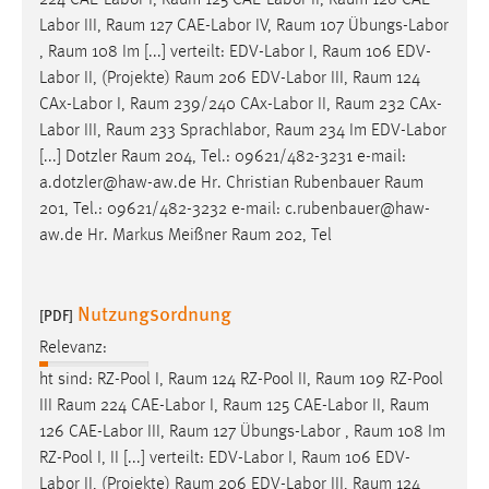
Labor III,
Raum
127 CAE-Labor IV,
Raum
107 Übungs-Labor
,
Raum
108 Im [...] verteilt: EDV-Labor I,
Raum
106 EDV-
Labor II, (Projekte)
Raum
206 EDV-Labor III,
Raum
124
CAx-Labor I,
Raum
239/240 CAx-Labor II,
Raum
232 CAx-
Labor III,
Raum
233 Sprachlabor,
Raum
234 Im EDV-Labor
[...] Dotzler
Raum
204, Tel.: 09621/482-3231 e-mail:
a.dotzler@haw-aw.de Hr. Christian Rubenbauer
Raum
201, Tel.: 09621/482-3232 e-mail: c.rubenbauer@haw-
aw.de Hr. Markus Meißner
Raum
202, Tel
Nutzungsordnung
[PDF]
Relevanz:
ht sind: RZ-Pool I,
Raum
124 RZ-Pool II,
Raum
109 RZ-Pool
III
Raum
224 CAE-Labor I,
Raum
125 CAE-Labor II,
Raum
126 CAE-Labor III,
Raum
127 Übungs-Labor ,
Raum
108 Im
RZ-Pool I, II [...] verteilt: EDV-Labor I,
Raum
106 EDV-
Labor II, (Projekte)
Raum
206 EDV-Labor III,
Raum
124