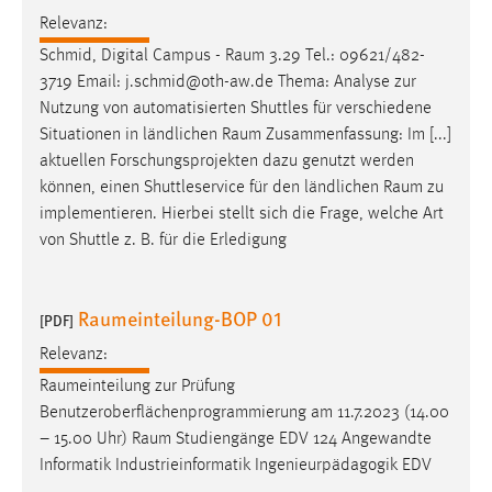
Relevanz:
Cookie Laufzeit:
Schmid, Digital Campus -
Raum
3.29 Tel.: 09621/482-
Max. 13 Monate
3719 Email: j.schmid@oth-aw.de Thema: Analyse zur
Nutzung von automatisierten Shuttles für verschiedene
Situationen in ländlichen
Raum
Zusammenfassung: Im [...]
MARKETING
aktuellen Forschungsprojekten dazu genutzt werden
Marketing Cookies werden von Drittanbietern
können, einen Shuttleservice für den ländlichen
Raum
zu
verwendet, um personalisierte Werbung anzuzeigen.
implementieren. Hierbei stellt sich die Frage, welche Art
Sie tun dies, indem sie Besucher über Websites
von Shuttle z. B. für die Erledigung
hinweg verfolgen.
Raumeinteilung-BOP 01
Google Ads
[PDF]
Relevanz:
Name:
_gcl_au
Raumeinteilung
zur Prüfung
Benutzeroberflächenprogrammierung am 11.7.2023 (14.00
Anbieter:
– 15.00 Uhr)
Raum
Studiengänge EDV 124 Angewandte
Google Ireland Limited
Informatik Industrieinformatik Ingenieurpädagogik EDV
Zweck: