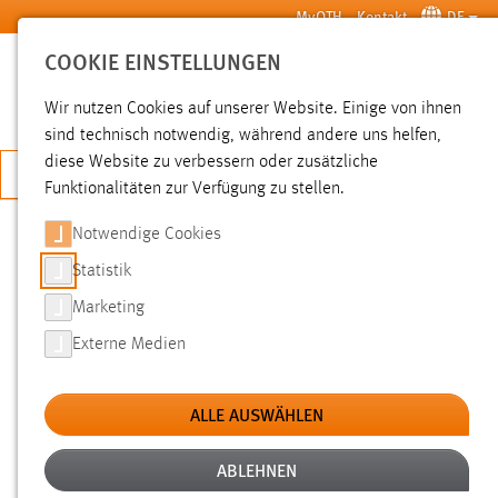
Zum Hauptinhalt springen
MyOTH
Kontakt
DE
COOKIE EINSTELLUNGEN
SUCHE
Wir nutzen Cookies auf unserer Website. Einige von ihnen
sind technisch notwendig, während andere uns helfen,
diese Website zu verbessern oder zusätzliche
JETZT BEWERBEN
Funktionalitäten zur Verfügung zu stellen.
Notwendige Cookies
SUCHE
Statistik
Marketing
FILTER
Externe Medien
Typ
ALLE AUSWÄHLEN
Erstellungsdatum
ABLEHNEN