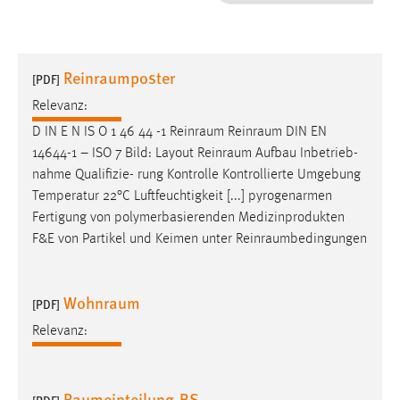
1 Jahr
Performance
Reinraumposter
[PDF]
Name:
Relevanz:
staticfilecache
D IN E N IS O 1 46 44 -1
Reinraum
Reinraum
DIN EN
14644-1 – ISO 7 Bild: Layout
Reinraum
Aufbau Inbetrieb-
Zweck:
nahme Qualifizie- rung Kontrolle Kontrollierte Umgebung
Für performante Seitenauslieferung wird in diesem Cookie
gespeichert, ob man eingeloggt ist.
Temperatur 22°C Luftfeuchtigkeit [...] pyrogenarmen
Fertigung von polymerbasierenden Medizinprodukten
F&E von Partikel und Keimen unter
Reinraumbedingungen
Sprachpräferenz
Name:
Wohnraum
site-language-preference
[PDF]
Relevanz:
Zweck:
Das Cookie speichert die gewählte Sprache der Website.
Cookie Laufzeit:
Raumeinteilung-BS