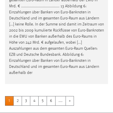
gesamten
Euro-Raum
in Länder außerhalb der EWU in
Mrd. € ...................................... 13 Abbildung 6:
Einzahlungen über Banken von Euro-Banknoten in
Deutschland und im gesamten
Euro-Raum
aus Ländern
[...] keine Rolle. In der Summe sind damit im
Zeitraum
von
2002 bis 2009 kumulierte Rückflüsse von Euro-Banknoten
in die EWU von Banken außerhalb des
Euro-Raums
in
Höhe von 242 Mrd. € aufgelaufen, wobei [...]
Auszahlungen aus dem gesamten
Euro-Raum
Quellen:
EZB und Deutsche Bundesbank. Abbildung 6:
Einzahlungen über Banken von Euro-Banknoten in
Deutschland und im gesamten
Euro-Raum
aus Ländern
außerhalb der
1
2
3
4
5
6
....
»