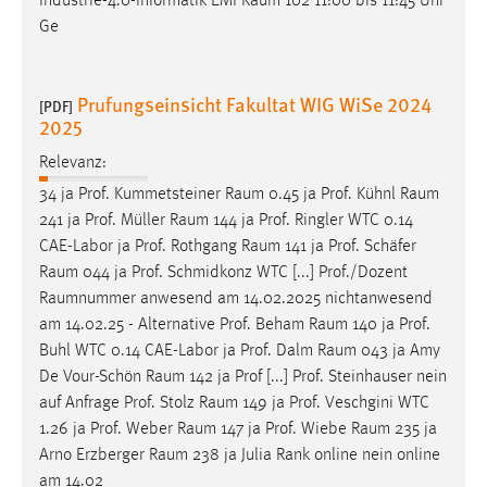
Industrie-4.0-Informatik EMI
Raum
102 11:00 bis 11:45 Uhr
Ge
Prufungseinsicht Fakultat WIG WiSe 2024
[PDF]
2025
Relevanz:
34 ja Prof. Kummetsteiner
Raum
0.45 ja Prof. Kühnl
Raum
241 ja Prof. Müller
Raum
144 ja Prof. Ringler WTC 0.14
CAE-Labor ja Prof. Rothgang
Raum
141 ja Prof. Schäfer
Raum
044 ja Prof. Schmidkonz WTC [...] Prof./Dozent
Raumnummer
anwesend am 14.02.2025 nichtanwesend
am 14.02.25 - Alternative Prof. Beham
Raum
140 ja Prof.
Buhl WTC 0.14 CAE-Labor ja Prof. Dalm
Raum
043 ja Amy
De Vour-Schön
Raum
142 ja Prof [...] Prof. Steinhauser nein
auf Anfrage Prof. Stolz
Raum
149 ja Prof. Veschgini WTC
1.26 ja Prof. Weber
Raum
147 ja Prof. Wiebe
Raum
235 ja
Arno Erzberger
Raum
238 ja Julia Rank online nein online
am 14.02