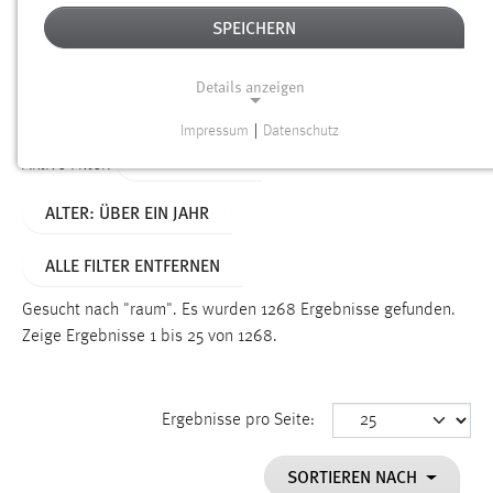
SPEICHERN
Alter
Details anzeigen
SUCHEN
Impressum
|
Datenschutz
NOTWENDIGE COOKIES
TYP: DATEIEN
Aktive Filter:
Notwendige Cookies ermöglichen grundlegende
ALTER: ÜBER EIN JAHR
Funktionen und sind für die einwandfreie Funktion der
Website erforderlich.
ALLE FILTER ENTFERNEN
Einverständnis
Gesucht nach "raum".
Es wurden 1268 Ergebnisse gefunden.
Name:
Zeige Ergebnisse 1 bis 25 von 1268.
cookie_consent
Zweck:
Ergebnisse pro Seite:
Dieser Cookie speichert die ausgewählten Einverständnis-
Optionen des Benutzers
SORTIEREN NACH
Cookie Laufzeit: