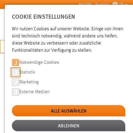
Zum Hauptinhalt springen
MyOTH
Kontakt
DE
COOKIE EINSTELLUNGEN
SUCHE
Wir nutzen Cookies auf unserer Website. Einige von ihnen
sind technisch notwendig, während andere uns helfen,
diese Website zu verbessern oder zusätzliche
JETZT BEWERBEN
Funktionalitäten zur Verfügung zu stellen.
Notwendige Cookies
SUCHE
Statistik
Marketing
FILTER
Externe Medien
Typ
ALLE AUSWÄHLEN
Erstellungsdatum
ABLEHNEN