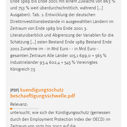
Ende 1989 bis Ende 2001 mit einem Zuwachs von 863 %
und 753 % weit überdurchschnittlich, während [...]
Ausgaben). Tab. 1: Entwicklung der deutschen
Direktinvestitionsbestände in ausgewählten Ländern im
Zeitraum
von Ende 1989 bis Ende 2001 3.
Literaturüberblick und Abgrenzung der Variablen für die
Schätzung [...] osten Bestand Ende 1989 Bestand Ende
2001 Zunahme im - in Mrd Euro - - in Mrd Euro -
gesamten
Zeitraum
Alle Länder 105,1 699,0 + 565 %
Industrieländer 93,4 602,4 + 545 % Vereinigtes
Königreich 7,5
kuendigungsschutz
[PDF]
beschaeftigungsschwelle.pdf
Relevanz:
untersucht, wie sich der Kündigungsschutz (gemessen
durch den Employment Protection Index der OECD) im
Zeitraum
von 1970 bis 2002 auf die