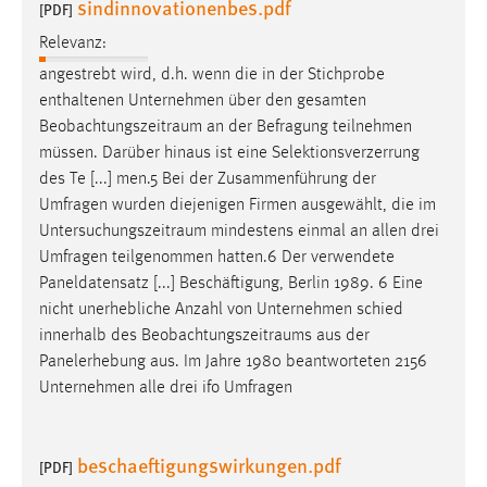
sindinnovationenbes.pdf
[PDF]
Zweck:
Dieser Cookie ist notwendig um sich an der Website
Relevanz:
einloggen zu können.
angestrebt wird, d.h. wenn die in der Stichprobe
enthaltenen Unternehmen über den gesamten
Cookie Laufzeit:
Beobachtungszeitraum
an der Befragung teilnehmen
24 Stunden
müssen. Darüber hinaus ist eine Selektionsverzerrung
des Te [...] men.5 Bei der Zusammenführung der
Umfragen wurden diejenigen Firmen ausgewählt, die im
STATISTIK
Untersuchungszeitraum
mindestens einmal an allen drei
Statistik Cookies erfassen Informationen anonym.
Umfragen teilgenommen hatten.6 Der verwendete
Diese Informationen helfen uns zu verstehen, wie
Paneldatensatz [...] Beschäftigung, Berlin 1989. 6 Eine
unsere Besucher unsere Website nutzen.
nicht unerhebliche Anzahl von Unternehmen schied
innerhalb des
Beobachtungszeitraums
aus der
Matomo
Panelerhebung aus. Im Jahre 1980 beantworteten 2156
Unternehmen alle drei ifo Umfragen
Name:
_pk_ref, _pk_cvar, _pk_id, _pk_ses
beschaeftigungswirkungen.pdf
Zweck:
[PDF]
Zugriffsstatistik