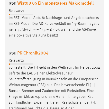
Wist08 05 Ein monetaeres Makromodell
[PDF]
Relevanz:
im RST- Modell Abb. 8: Nachfrage- und Angebotsschocks
im RST-Modell Die AD-Kurve verläuft im ‘ -
y-Raum
negativ
geneigt (dy/d ‘ = – * (g – 1) ‹ 0), während die AS-Kurve
eine po- sitive Steigung besitzt
PK Chronik2004
[PDF]
Relevanz:
vorgestellt. Die FH geht in den
Weltraum
. Im Herbst 2004
lieferte die EADS einen Elektrolyseur zur
Sauerstofferzeugung in
Raumkapseln
an die Europäische
Weltraumagentur
(ESA) aus. Das bevorstehende Fl [...]
Bunsen-Brenner und Zaubereien mit Farbstoffen. Eine
Fliege im Mikroskop und eine Geheimtinte gaben
Raum
zum kindlichen Experimentieren. Realschule an der FH.
Traditionell besuchte die Klasse 10 A der