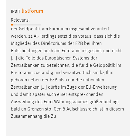
30 Tage
listforum
[PDF]
Chat
Relevanz:
der Geldpolitik am
Euroraum
insgesamt verankert
Name:
werden. 21 Al- lerdings setzt dies voraus, dass sich die
MibewSessionID, MIBEW_UserID, mibew_locale, mibew-
Mitglieder des Direktoriums der EZB bei ihren
chat-frame-style-5e9dbeb1811c0446
Entscheidungen auch am
Euroraum
insgesamt und nicht
Zweck:
[...] die Teile des Europäischen Systems der
Wird benötigt um die Chatfunktion nutzen zu können.
Zentralbanken zu bezeichnen, die für die Geldpolitik im
Eu-
roraum
zuständig und verantwortlich sind.4 Ihm
Cookie Laufzeit:
gehören neben der EZB also nur die nationalen
MibewSessionID, mibew-chat-frame-style-
5e9dbeb1811c0446 = Sitzungslaufzeit, mibew_locale = 3
Zentralbanken [...] dürfte im Zuge der EU-Erweiterung
Jahre, MIBEW_UserID = 1 Jahr
und damit später auch einer entspre- chenden
Ausweitung des
Euro-Währungsraumes
größenbedingt
bald an Grenzen sto- ßen.8 Aufschlussreich ist in diesem
Login
Zusammenhang die Zu
Name:
fe_user, be_user, be_lastLoginProvider