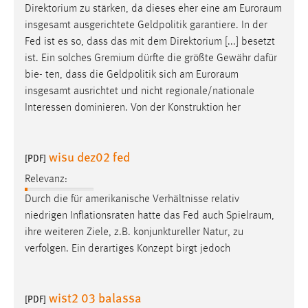
Direktorium zu stärken, da dieses eher eine am
Euroraum
Conversion-Tracking
insgesamt ausgerichtete Geldpolitik garantiere. In der
Cookie Laufzeit:
Fed ist es so, dass das mit dem Direktorium [...] besetzt
3 Monate
ist. Ein solches Gremium dürfte die größte Gewähr dafür
bie- ten, dass die Geldpolitik sich am
Euroraum
insgesamt ausrichtet und nicht regionale/nationale
Facebook Pixel
Interessen dominieren. Von der Konstruktion her
Name:
_fbp
wisu dez02 fed
[PDF]
Anbieter:
Facebook
Relevanz:
Durch die für amerikanische Verhältnisse relativ
Zweck:
niedrigen Inflationsraten hatte das Fed auch
Spielraum
,
Conversion-Tracking
ihre weiteren Ziele, z.B. konjunktureller Natur, zu
Cookie Laufzeit:
verfolgen. Ein derartiges Konzept birgt jedoch
3 Monate
wist2 03 balassa
[PDF]