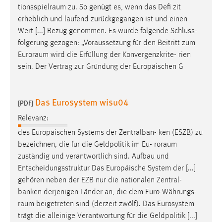
tionsspielraum
zu. So genügt es, wenn das Defi zit
erheblich und laufend zurückgegangen ist und einen
Wert [...] Bezug genommen. Es wurde folgende Schluss-
folgerung gezogen: „Voraussetzung für den Beitritt zum
Euroraum
wird die Erfüllung der Konvergenzkrite- rien
sein. Der Vertrag zur Gründung der Europäischen G
Das Eurosystem wisu04
[PDF]
Relevanz:
des Europäischen Systems der Zentralban- ken (ESZB) zu
bezeichnen, die für die Geldpolitik im Eu-
roraum
zuständig und verantwortlich sind. Aufbau und
Entscheidungsstruktur Das Europäische System der [...]
gehören neben der EZB nur die nationalen Zentral-
banken derjenigen Länder an, die dem Euro-Währungs-
raum
beigetreten sind (derzeit zwölf). Das Eurosystem
trägt die alleinige Verantwortung für die Geldpolitik [...]