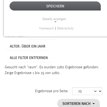
SPEICHERN
Alter
Details anzeigen
SUCHEN
Impressum
|
Datenschutz
NOTWENDIGE COOKIES
TYP: DATEIEN
Aktive Filter:
Notwendige Cookies ermöglichen grundlegende
ALTER: ÜBER EIN JAHR
Funktionen und sind für die einwandfreie Funktion der
Website erforderlich.
ALLE FILTER ENTFERNEN
Einverständnis
Gesucht nach "raum".
Es wurden 1280 Ergebnisse gefunden.
Name:
Zeige Ergebnisse 1 bis 25 von 1280.
cookie_consent
Zweck:
Ergebnisse pro Seite:
Dieser Cookie speichert die ausgewählten Einverständnis-
Optionen des Benutzers
SORTIEREN NACH
Cookie Laufzeit: