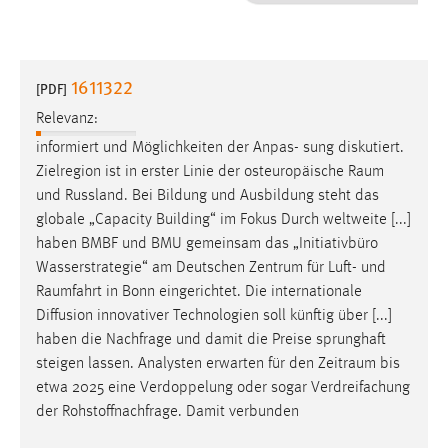
1 Jahr
Performance
1611322
[PDF]
Name:
Relevanz:
staticfilecache
informiert und Möglichkeiten der Anpas- sung diskutiert.
Zielregion ist in erster Linie der osteuropäische
Raum
Zweck:
und Russland. Bei Bildung und Ausbildung steht das
Für performante Seitenauslieferung wird in diesem Cookie
gespeichert, ob man eingeloggt ist.
globale „Capacity Building“ im Fokus Durch weltweite [...]
haben BMBF und BMU gemeinsam das „Initiativbüro
Wasserstrategie“ am Deutschen Zentrum für Luft- und
Sprachpräferenz
Raumfahrt
in Bonn eingerichtet. Die internationale
Name:
Diffusion innovativer Technologien soll künftig über [...]
site-language-preference
haben die Nachfrage und damit die Preise sprunghaft
steigen lassen. Analysten erwarten für den
Zeitraum
bis
Zweck:
etwa 2025 eine Verdoppelung oder sogar Verdreifachung
Das Cookie speichert die gewählte Sprache der Website.
der Rohstoffnachfrage. Damit verbunden
Cookie Laufzeit: