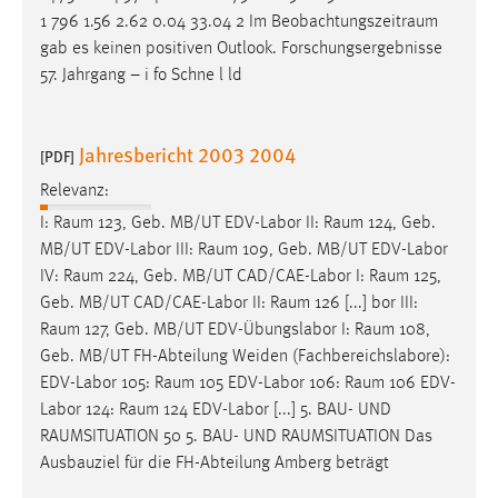
1 796 1.56 2.62 0.04 33.04 2 Im
Beobachtungszeitraum
gab es keinen positiven Outlook. Forschungsergebnisse
57. Jahrgang – i fo Schne l ld
Jahresbericht 2003 2004
[PDF]
Relevanz:
I:
Raum
123, Geb. MB/UT EDV-Labor II:
Raum
124, Geb.
MB/UT EDV-Labor III:
Raum
109, Geb. MB/UT EDV-Labor
IV:
Raum
224, Geb. MB/UT CAD/CAE-Labor I:
Raum
125,
Geb. MB/UT CAD/CAE-Labor II:
Raum
126 [...] bor III:
Raum
127, Geb. MB/UT EDV-Übungslabor I:
Raum
108,
Geb. MB/UT FH-Abteilung Weiden (Fachbereichslabore):
EDV-Labor 105:
Raum
105 EDV-Labor 106:
Raum
106 EDV-
Labor 124:
Raum
124 EDV-Labor [...] 5. BAU- UND
RAUMSITUATION
50 5. BAU- UND
RAUMSITUATION
Das
Ausbauziel für die FH-Abteilung Amberg beträgt