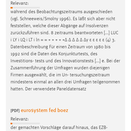
Relevanz:
Cookie Laufzeit:
während des
Beobachtungszeitraums
ausgeschieden
Max. 13 Monate
(vgl. Schneeweis/Smolny 1996). Es läßt sich aber nicht
feststellen, welche dieser Abgänge auf Insolvenzen
zurückzuführen sind. 8
zeitraums
beantworteten [...] LUC
MARKETING
i LY i LQ i LT i ln = = + + + + +∆ ∆ ∆ ∆ ∆ ∆γ ε ε ε ε ε (4) 3.
Datenbeschreibung Für einen
Zeitraum
von 1980 bis
Marketing Cookies werden von Drittanbietern
1992 sind die Daten des Konjunkturtests, des
verwendet, um personalisierte Werbung anzuzeigen.
Investitions- tests und des Innovationstests [...] e. Bei der
Sie tun dies, indem sie Besucher über Websites
Zusammenführung der Umfragen wurden diejenigen
hinweg verfolgen.
Firmen ausgewählt, die im Un-
tersuchungszeitraum
mindestens einmal an allen drei Umfragen teilgenommen
Google Ads
hatten. Der verwendete Paneldatensatz
Name:
_gcl_au
eurosystem fed boez
[PDF]
Anbieter:
Relevanz:
Google Ireland Limited
der gemachten Vorschläge darauf hinaus, das EZB-
Zweck: