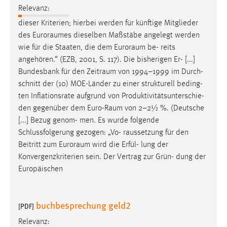
EXTERNE MEDIEN
Relevanz:
Um Inhalte von Videoplattformen und Social Media
dieser Kriterien; hierbei werden für künftige Mitglieder
Plattformen anzeigen zu können, werden von diesen
des
Euroraumes
dieselben Maßstäbe angelegt werden
externen Medien Cookies gesetzt.
wie für die Staaten, die dem
Euroraum
be- reits
angehören.“ (EZB, 2001, S. 117). Die bisherigen Er- [...]
YouTube
Bundesbank für den
Zeitraum
von 1994–1999 im Durch-
schnitt der (10) MOE-Länder zu einer strukturell beding-
ten Inflationsrate aufgrund von Produktivitätsunterschie-
Vimeo
den gegenüber dem
Euro-Raum
von 2–2½ %. (Deutsche
[...] Bezug genom- men. Es wurde folgende
Schlussfolgerung gezogen: „Vo- raussetzung für den
Beitritt zum
Euroraum
wird die Erfül- lung der
Konvergenzkriterien sein. Der Vertrag zur Grün- dung der
Europäischen
buchbesprechung geld2
[PDF]
Relevanz: