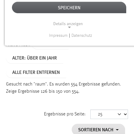
SPEICHERN
Alter
Details anzeigen
SUCHEN
Impressum
|
Datenschutz
NOTWENDIGE COOKIES
TYP: SEITEN
Aktive Filter:
Notwendige Cookies ermöglichen grundlegende
ALTER: ÜBER EIN JAHR
Funktionen und sind für die einwandfreie Funktion der
Website erforderlich.
ALLE FILTER ENTFERNEN
Einverständnis
Gesucht nach "raum".
Es wurden 554 Ergebnisse gefunden.
Name:
Zeige Ergebnisse 126 bis 150 von 554.
cookie_consent
Zweck:
Ergebnisse pro Seite:
Dieser Cookie speichert die ausgewählten Einverständnis-
Optionen des Benutzers
SORTIEREN NACH
Cookie Laufzeit: