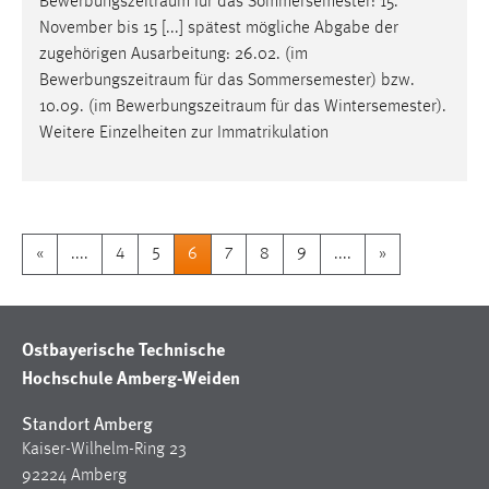
Bewerbungszeitraum
für das Sommersemester: 15.
November bis 15 [...] spätest mögliche Abgabe der
zugehörigen Ausarbeitung: 26.02. (im
Bewerbungszeitraum
für das Sommersemester) bzw.
10.09. (im
Bewerbungszeitraum
für das Wintersemester).
Weitere Einzelheiten zur Immatrikulation
«
....
4
5
6
7
8
9
....
»
Ostbayerische Technische
Hochschule Amberg-Weiden
Standort Amberg
Kaiser-Wilhelm-Ring 23
92224 Amberg