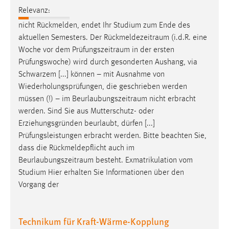
Relevanz:
Conversion-Tracking
nicht Rückmelden, endet Ihr Studium zum Ende des
Cookie Laufzeit:
aktuellen Semesters. Der
Rückmeldezeitraum
(i.d.R. eine
3 Monate
Woche vor dem
Prüfungszeitraum
in der ersten
Prüfungswoche) wird durch gesonderten Aushang, via
Facebook Pixel
Schwarzem [...] können – mit Ausnahme von
Wiederholungsprüfungen, die geschrieben werden
Name:
müssen (!) – im
Beurlaubungszeitraum
nicht erbracht
_fbp
werden. Sind Sie aus Mutterschutz- oder
Anbieter:
Erziehungsgründen beurlaubt, dürfen [...]
Facebook
Prüfungsleistungen erbracht werden. Bitte beachten Sie,
dass die Rückmeldepflicht auch im
Zweck:
Beurlaubungszeitraum
besteht. Exmatrikulation vom
Conversion-Tracking
Studium Hier erhalten Sie Informationen über den
Cookie Laufzeit:
Vorgang der
3 Monate
Technikum für Kraft-Wärme-Kopplung