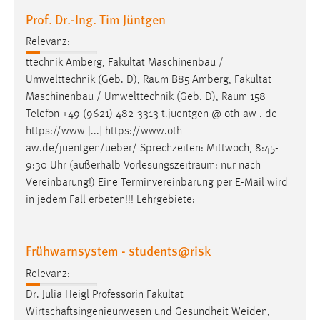
Prof. Dr.-Ing. Tim Jüntgen
Relevanz:
ttechnik Amberg, Fakultät Maschinenbau /
Umwelttechnik (Geb. D),
Raum
B85 Amberg, Fakultät
Maschinenbau / Umwelttechnik (Geb. D),
Raum
158
Telefon +49 (9621) 482-3313 t.juentgen @ oth-aw . de
https://www [...] https://www.oth-
aw.de/juentgen/ueber/ Sprechzeiten: Mittwoch, 8:45-
9:30 Uhr (außerhalb
Vorlesungszeitraum
: nur nach
Vereinbarung!) Eine Terminvereinbarung per E-Mail wird
in jedem Fall erbeten!!! Lehrgebiete:
Frühwarnsystem - students@risk
Relevanz:
Dr. Julia Heigl Professorin Fakultät
Wirtschaftsingenieurwesen und Gesundheit Weiden,