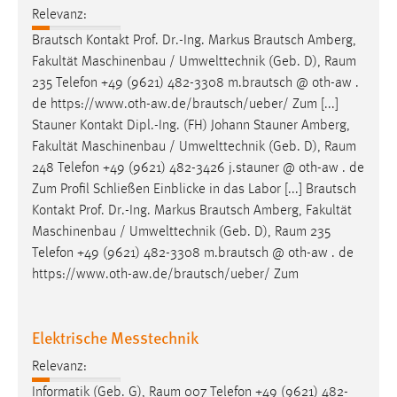
EXTERNE MEDIEN
Relevanz:
Um Inhalte von Videoplattformen und Social Media
Brautsch Kontakt Prof. Dr.-Ing. Markus Brautsch Amberg,
Plattformen anzeigen zu können, werden von diesen
Fakultät Maschinenbau / Umwelttechnik (Geb. D),
Raum
externen Medien Cookies gesetzt.
235 Telefon +49 (9621) 482-3308 m.brautsch @ oth-aw .
de https://www.oth-aw.de/brautsch/ueber/ Zum [...]
YouTube
Stauner Kontakt Dipl.-Ing. (FH) Johann Stauner Amberg,
Fakultät Maschinenbau / Umwelttechnik (Geb. D),
Raum
248 Telefon +49 (9621) 482-3426 j.stauner @ oth-aw . de
Vimeo
Zum Profil Schließen Einblicke in das Labor [...] Brautsch
Kontakt Prof. Dr.-Ing. Markus Brautsch Amberg, Fakultät
Maschinenbau / Umwelttechnik (Geb. D),
Raum
235
Telefon +49 (9621) 482-3308 m.brautsch @ oth-aw . de
https://www.oth-aw.de/brautsch/ueber/ Zum
Elektrische Messtechnik
Relevanz:
Informatik (Geb. G),
Raum
007 Telefon +49 (9621) 482-