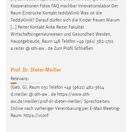
Zweck:
Kooperationen Fotos FAQ machbar Innovationslabor Der
Dieser Cookie ist notwendig um sich an der Website
Raum
Eindrücke Kontakt teddyklinik Was ist die
einloggen zu können.
Teddyklinik? Darauf dürfen sich die Kinder freuen Warum
[...] Reiter Kontakt Anke Reiter Fakultät
Cookie Laufzeit:
Wirtschaftsingenieurwesen und Gesundheit Weiden,
24 Stunden
Hauptgebäude,
Raum
148 Telefon +49 (961) 382-1701
a.reiter @ oth-aw . de Zum Profil Schließen
STATISTIK
Statistik Cookies erfassen Informationen anonym.
Prof. Dr. Dieter Meiller
Diese Informationen helfen uns zu verstehen, wie
Relevanz:
unsere Besucher unsere Website nutzen.
(Geb. G),
Raum
031 Telefon +49 (9621) 482-3614
d.meiller @ oth-aw . de https://www.oth-
Matomo
aw.de/meiller/prof-dr-dieter-meiller/ Sprechzeiten:
Name:
Online nach vorheriger Vereinbarung per E-Mail
Meeting-
_pk_ref, _pk_cvar, _pk_id, _pk_ses
Raum
: https://vconf
Zweck:
Zugriffsstatistik