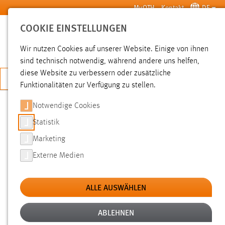
Zum Hauptinhalt springen
MyOTH
Kontakt
DE
COOKIE EINSTELLUNGEN
SUCHE
Wir nutzen Cookies auf unserer Website. Einige von ihnen
sind technisch notwendig, während andere uns helfen,
diese Website zu verbessern oder zusätzliche
JETZT BEWERBEN
Funktionalitäten zur Verfügung zu stellen.
Notwendige Cookies
SUCHE
Statistik
Marketing
FILTER
Externe Medien
Typ
ALLE AUSWÄHLEN
Erstellungsdatum
ABLEHNEN