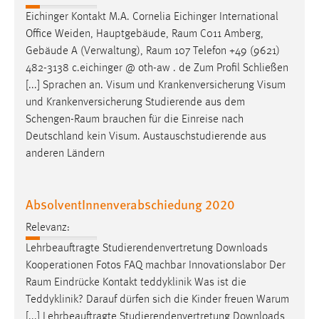
30 Tage
Eichinger Kontakt M.A. Cornelia Eichinger International
Office Weiden, Hauptgebäude,
Raum
C011 Amberg,
Chat
Gebäude A (Verwaltung),
Raum
107 Telefon +49 (9621)
482-3138 c.eichinger @ oth-aw . de Zum Profil Schließen
Name:
[...] Sprachen an. Visum und Krankenversicherung Visum
MibewSessionID, MIBEW_UserID, mibew_locale, mibew-
und Krankenversicherung Studierende aus dem
chat-frame-style-5e9dbeb1811c0446
Schengen-Raum
brauchen für die Einreise nach
Zweck:
Deutschland kein Visum. Austauschstudierende aus
Wird benötigt um die Chatfunktion nutzen zu können.
anderen Ländern
Cookie Laufzeit:
MibewSessionID, mibew-chat-frame-style-
AbsolventInnenverabschiedung 2020
5e9dbeb1811c0446 = Sitzungslaufzeit, mibew_locale = 3
Jahre, MIBEW_UserID = 1 Jahr
Relevanz:
Lehrbeauftragte Studierendenvertretung Downloads
Login
Kooperationen Fotos FAQ machbar Innovationslabor Der
Raum
Eindrücke Kontakt teddyklinik Was ist die
Name:
Teddyklinik? Darauf dürfen sich die Kinder freuen Warum
fe_user, be_user, be_lastLoginProvider
[...] Lehrbeauftragte Studierendenvertretung Downloads