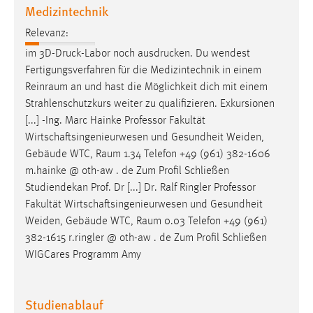
Medizintechnik
Cookie Laufzeit:
Relevanz:
Max. 13 Monate
im 3D-Druck-Labor noch ausdrucken. Du wendest
Fertigungsverfahren für die Medizintechnik in einem
Reinraum
an und hast die Möglichkeit dich mit einem
MARKETING
Strahlenschutzkurs weiter zu qualifizieren. Exkursionen
Marketing Cookies werden von Drittanbietern
[...] -Ing. Marc Hainke Professor Fakultät
verwendet, um personalisierte Werbung anzuzeigen.
Wirtschaftsingenieurwesen und Gesundheit Weiden,
Sie tun dies, indem sie Besucher über Websites
Gebäude WTC,
Raum
1.34 Telefon +49 (961) 382-1606
hinweg verfolgen.
m.hainke @ oth-aw . de Zum Profil Schließen
Studiendekan Prof. Dr [...] Dr. Ralf Ringler Professor
Google Ads
Fakultät Wirtschaftsingenieurwesen und Gesundheit
Weiden, Gebäude WTC,
Raum
0.03 Telefon +49 (961)
Name:
382-1615 r.ringler @ oth-aw . de Zum Profil Schließen
_gcl_au
WIGCares Programm Amy
Anbieter:
Google Ireland Limited
Studienablauf
Zweck: