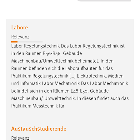
1 Jahr
Performance
Labore
Name:
Relevanz:
staticfilecache
Labor Regelungstechnik Das Labor Regelungstechnik ist
in den
Räumen
B46-B48, Gebäude
Zweck:
Maschinenbau/Umwelttechnik beheimatet. In den
Für performante Seitenauslieferung wird in diesem Cookie
gespeichert, ob man eingeloggt ist.
Räumen
befinden sich die Laboraufbauten für das
Praktikum Regelungstechnik [...] Elektrotechnik, Medien
und Informatik Labor Mechatronik Das Labor Mechatronik
Sprachpräferenz
befindet sich in den
Räumen
E48-E50, Gebäude
Name:
Maschinenbau/ Umwelttechnik. In diesen findet auch das
site-language-preference
Praktikum Messtechnik für
Zweck:
Das Cookie speichert die gewählte Sprache der Website.
Austauschstudierende
Cookie Laufzeit:
Relevanz: