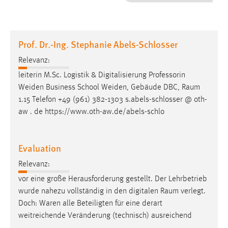
1 Jahr
Performance
Prof. Dr.-Ing. Stephanie Abels-Schlosser
Name:
Relevanz:
staticfilecache
leiterin M.Sc. Logistik & Digitalisierung Professorin
Weiden Business School Weiden, Gebäude DBC,
Raum
Zweck:
1.15 Telefon +49 (961) 382-1303 s.abels-schlosser @ oth-
Für performante Seitenauslieferung wird in diesem Cookie
gespeichert, ob man eingeloggt ist.
aw . de https://www.oth-aw.de/abels-schlo
Sprachpräferenz
Evaluation
Name:
Relevanz:
site-language-preference
vor eine große Herausforderung gestellt. Der Lehrbetrieb
Zweck:
wurde nahezu vollständig in den digitalen
Raum
verlegt.
Das Cookie speichert die gewählte Sprache der Website.
Doch: Waren alle Beteiligten für eine derart
weitreichende Veränderung (technisch) ausreichend
Cookie Laufzeit: