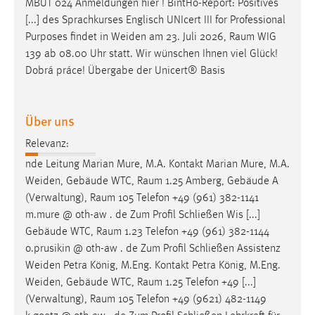
MBUT 024 Anmeldungen hier ! BintHo-Report: Positives
[...] des Sprachkurses Englisch UNIcert III for Professional
Cookie Laufzeit:
Purposes findet in Weiden am 23. Juli 2026,
Raum
WIG
Max. 13 Monate
139 ab 08.00 Uhr statt. Wir wünschen Ihnen viel Glück!
Dobrá práce! Übergabe der Unicert® Basis
MARKETING
Über uns
Marketing Cookies werden von Drittanbietern
verwendet, um personalisierte Werbung anzuzeigen.
Relevanz:
Sie tun dies, indem sie Besucher über Websites
nde Leitung Marian Mure, M.A. Kontakt Marian Mure, M.A.
hinweg verfolgen.
Weiden, Gebäude WTC,
Raum
1.25 Amberg, Gebäude A
(Verwaltung),
Raum
105 Telefon +49 (961) 382-1141
Google Ads
m.mure @ oth-aw . de Zum Profil Schließen Wis [...]
Name:
Gebäude WTC,
Raum
1.23 Telefon +49 (961) 382-1144
_gcl_au
o.prusikin @ oth-aw . de Zum Profil Schließen Assistenz
Weiden Petra König, M.Eng. Kontakt Petra König, M.Eng.
Anbieter:
Weiden, Gebäude WTC,
Raum
1.25 Telefon +49 [...]
Google Ireland Limited
(Verwaltung),
Raum
105 Telefon +49 (9621) 482-1149
Zweck: