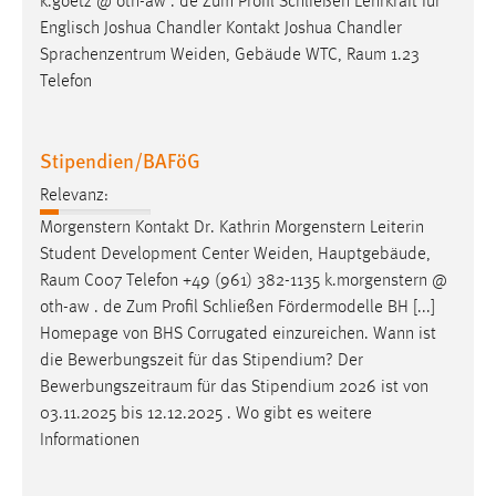
k.goetz @ oth-aw . de Zum Profil Schließen Lehrkraft für
Conversion-Tracking
Englisch Joshua Chandler Kontakt Joshua Chandler
Sprachenzentrum Weiden, Gebäude WTC,
Raum
1.23
Cookie Laufzeit:
Telefon
3 Monate
Facebook Pixel
Stipendien/BAFöG
Name:
Relevanz:
_fbp
Morgenstern Kontakt Dr. Kathrin Morgenstern Leiterin
Student Development Center Weiden, Hauptgebäude,
Anbieter:
Raum
C007 Telefon +49 (961) 382-1135 k.morgenstern @
Facebook
oth-aw . de Zum Profil Schließen Fördermodelle BH [...]
Zweck:
Homepage von BHS Corrugated einzureichen. Wann ist
Conversion-Tracking
die Bewerbungszeit für das Stipendium? Der
Bewerbungszeitraum
für das Stipendium 2026 ist von
Cookie Laufzeit:
03.11.2025 bis 12.12.2025 . Wo gibt es weitere
3 Monate
Informationen