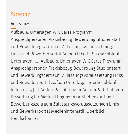
30 Tage
Sitemap
Chat
Relevanz:
Name:
Aufbau & Unterlagen WIGCares Programm
MibewSessionID, MIBEW_UserID, mibew_locale, mibew-
Ansprechpersonen Praxisbezug Bewerbung Studienstart
chat-frame-style-5e9dbeb1811c0446
und
Bewerbungszeitraum
Zulassungsvoraussetzungen
Links und Bewerberportal Aufbau Inhalte Studienablauf
Zweck:
Unterlagen [...] Aufbau & Unterlagen WIGCares Programm
Wird benötigt um die Chatfunktion nutzen zu können.
Ansprechpersonen Praxisbezug Bewerbung Studienstart
Cookie Laufzeit:
und
Bewerbungszeitraum
Zulassungsvoraussetzung Links
MibewSessionID, mibew-chat-frame-style-
und Bewerberportal Aufbau Unterlagen Studienablauf
5e9dbeb1811c0446 = Sitzungslaufzeit, mibew_locale = 3
Industrie-4 [...] Aufbau & Unterlagen Aufbau & Unterlagen
Jahre, MIBEW_UserID = 1 Jahr
Bewerbung für Medical Engineering Studienstart und
Bewerbungszeitraum
Zulassungsvoraussetzungen Links
Login
und Bewerberportal Medieninformatik Überblick
Berufschancen
Name:
fe_user, be_user, be_lastLoginProvider