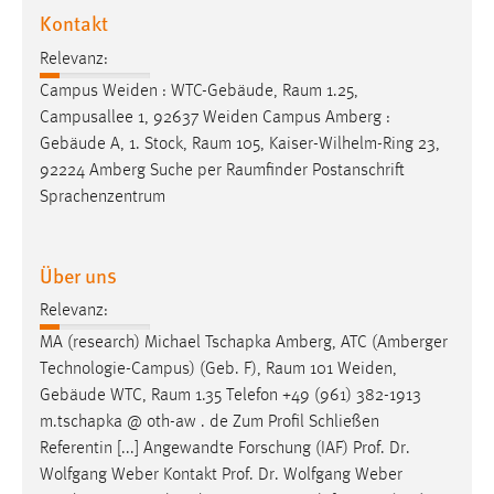
EXTERNE MEDIEN
Kontakt
Um Inhalte von Videoplattformen und Social Media
Relevanz:
Plattformen anzeigen zu können, werden von diesen
Campus Weiden : WTC-Gebäude,
Raum
1.25,
externen Medien Cookies gesetzt.
Campusallee 1, 92637 Weiden Campus Amberg :
Gebäude A, 1. Stock,
Raum
105, Kaiser-Wilhelm-Ring 23,
YouTube
92224 Amberg Suche per
Raumfinder
Postanschrift
Sprachenzentrum
Vimeo
Über uns
Relevanz:
MA (research) Michael Tschapka Amberg, ATC (Amberger
Technologie-Campus) (Geb. F),
Raum
101 Weiden,
Gebäude WTC,
Raum
1.35 Telefon +49 (961) 382-1913
m.tschapka @ oth-aw . de Zum Profil Schließen
Referentin [...] Angewandte Forschung (IAF) Prof. Dr.
Wolfgang Weber Kontakt Prof. Dr. Wolfgang Weber