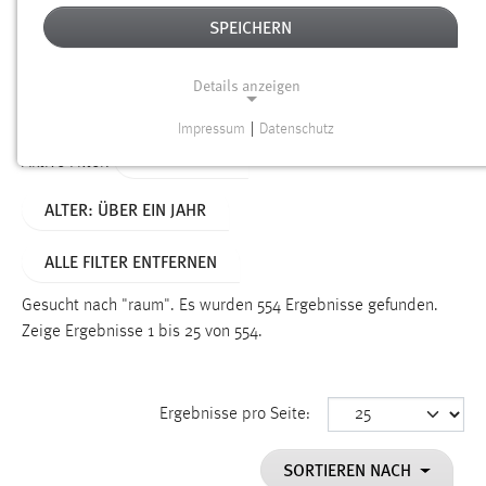
SPEICHERN
Alter
Details anzeigen
SUCHEN
Impressum
|
Datenschutz
NOTWENDIGE COOKIES
TYP: SEITEN
Aktive Filter:
Notwendige Cookies ermöglichen grundlegende
ALTER: ÜBER EIN JAHR
Funktionen und sind für die einwandfreie Funktion der
Website erforderlich.
ALLE FILTER ENTFERNEN
Einverständnis
Gesucht nach "raum".
Es wurden 554 Ergebnisse gefunden.
Name:
Zeige Ergebnisse 1 bis 25 von 554.
cookie_consent
Zweck:
Ergebnisse pro Seite:
Dieser Cookie speichert die ausgewählten Einverständnis-
Optionen des Benutzers
SORTIEREN NACH
Cookie Laufzeit: