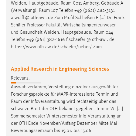
Weiden, Hauptgebäude,
Raum
C011 Amberg, Gebäude A
(Verwaltung),
Raum
107 Telefon +49 (9621) 482-3131
a.wolff @ oth-aw . de Zum Profil Schließen E [...] Dr. Frank
Schäfer Professor Fakultät Wirtschaftsingenieurwesen
und Gesundheit Weiden, Hauptgebäude,
Raum
044
Telefon +49 (961) 382-1616 f.schaefer @ oth-aw . de
https://www.oth-aw.de/schaefer/ueber/ Zum
Applied Research in Engineering Sciences
Relevanz:
Auswahlverfahren, Vorstellung einzelner ausgewählter
Forschungsprojekte für MAPR-Interessierte Termin und
Raum
der Infoveranstaltung wird rechtzeitig über das
schwarze Brett der OTH bekannt gegeben. Termin Wi [...]
Sommersemester Wintersemester Info-Veranstaltung an
der OTH Ende November/Anfang Dezember Mitte Mai
Bewerbungszeitraum
bis 15.01. bis 15.06.