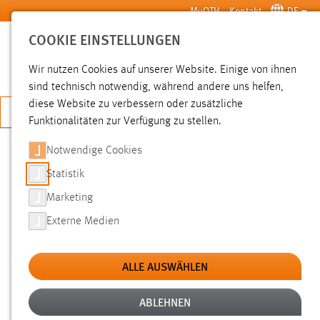
Zum Hauptinhalt springen
MyOTH
Kontakt
DE
COOKIE EINSTELLUNGEN
SUCHE
Wir nutzen Cookies auf unserer Website. Einige von ihnen
sind technisch notwendig, während andere uns helfen,
diese Website zu verbessern oder zusätzliche
JETZT BEWERBEN
Funktionalitäten zur Verfügung zu stellen.
Notwendige Cookies
SUCHE
Statistik
Marketing
FILTER
Externe Medien
Typ
ALLE AUSWÄHLEN
Erstellungsdatum
ABLEHNEN