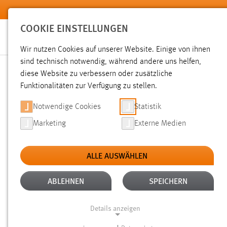
Zum Hauptinhalt springen
COOKIE EINSTELLUNGEN
Wir nutzen Cookies auf unserer Website. Einige von ihnen
sind technisch notwendig, während andere uns helfen,
diese Website zu verbessern oder zusätzliche
SUCHE
Funktionalitäten zur Verfügung zu stellen.
Notwendige Cookies
Statistik
Marketing
Externe Medien
ALLE AUSWÄHLEN
TYP: LINKS
ALTER: ÜBER EIN JAHR
Aktive Filter:
ABLEHNEN
SPEICHERN
Gesucht nach "raum".
Es wurde 1 Ergebnis in 15 Millisekun
Details anzeigen